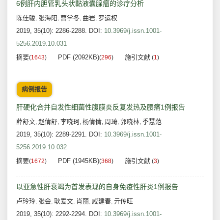
6例肝内胆管乳头状黏液囊腺瘤的诊疗分析
陈佳骏
张海阳
曹学冬
曲岩
罗运权
,
,
,
,
2019, 35(10): 2286-2288.
DOI:
10.3969/j.issn.1001-
5256.2019.10.031
摘要
PDF (2092KB)
施引文献
(
1643
)
(
296
)
(
1
)
病例报告
肝硬化合并自发性细菌性腹膜炎反复发热及腰痛1例报告
薛舒文
赵倩舒
李晓珂
杨倩倩
周琦
郭晓林
季慧范
,
,
,
,
,
,
2019, 35(10): 2289-2291.
DOI:
10.3969/j.issn.1001-
5256.2019.10.032
摘要
PDF (1945KB)
施引文献
(
1672
)
(
368
)
(
3
)
以亚急性肝衰竭为首发表现的自身免疫性肝炎1例报告
卢玲玲
张会
耿爱文
肖丽
咸建春
亓传旺
,
,
,
,
,
2019, 35(10): 2292-2294.
DOI:
10.3969/j.issn.1001-