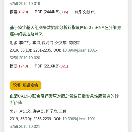
5256.2019.10.019
摘要
PDF (2444KB)
施引文献
(
1929
)
(
336
)
(
5
)
基于癌症基因组图集数据库分析锌指蛋白580 mRNA在肝细胞
癌中的表达及意义
毛骏
李仁礼
李海
夏时海
张文成
向晓辉
,
,
,
,
,
2019, 35(10): 2231-2235.
DOI:
10.3969/j.issn.1001-
5256.2019.10.020
摘要
PDF (2216KB)
(
1748
)
(
321
)
论著_胆道疾病
血清CA19-9联合降钙素原对胆总管结石继发急性胆管炎的诊
断价值
吴迪
卢忠义
唐钟灵
何学彦
王俊
,
,
,
,
2019, 35(10): 2236-2239.
DOI:
10.3969/j.issn.1001-
5256.2019.10.021