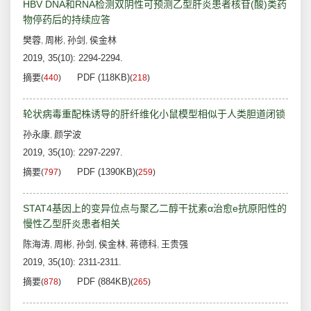
HBV DNA和RNA检测双阴性可预测乙型肝炎患者核苷(酸)类药
物停药后的持续应答
樊蓉
周彬
孙剑
侯金林
,
,
,
2019, 35(10): 2294-2294.
摘要
PDF (118KB)
(
440
)
(
218
)
轮状病毒重配株诱导的肝纤维化小鼠模型相似于人类胆道闭锁
孙永康
颜学波
,
2019, 35(10): 2297-2297.
摘要
PDF (1390KB)
(
797
)
(
259
)
STAT4基因上的变异位点与聚乙二醇干扰素α治愈e抗原阳性的
慢性乙型肝炎患者相关
陈海涛
周彬
孙剑
侯金林
蒋德科
王贵强
,
,
,
,
,
2019, 35(10): 2311-2311.
摘要
PDF (884KB)
(
878
)
(
265
)