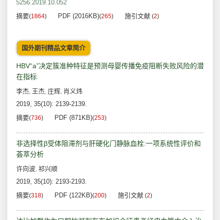
5256.2019.10.052
摘要
PDF (2016KB)
施引文献
(
1864
)
(
265
)
(
2
)
国外期刊精品文章简介
HBV“a”决定簇准种特征是预测母婴传播免疫阻断失败风险的潜
在指标
李杰
王杰
庄辉
肖义炜
,
,
,
2019, 35(10): 2139-2139.
摘要
PDF (871KB)
(
736
)
(
253
)
非选择性β受体阻滞剂与肝硬化门静脉血栓:一项系统性评价和
荟萃分析
许向波
祁兴顺
,
2019, 35(10): 2193-2193.
摘要
PDF (122KB)
施引文献
(
318
)
(
200
)
(
2
)