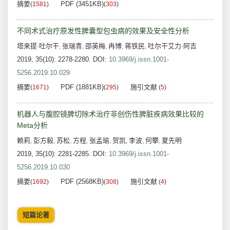
摘要
PDF (3451KB)
(
1581
)
(
303
)
不同术式治疗原发性脾囊型包虫病的效果及安全性分析
塔来提·吐尔干
张瑞青
邵英梅
冉博
蒋铁民
吐尔干艾力·阿吉
,
,
,
,
,
2019, 35(10): 2278-2280.
DOI:
10.3969/j.issn.1001-
5256.2019.10.029
摘要
PDF (1881KB)
施引文献
(
1671
)
(
295
)
(
5
)
机器人与腹腔镜脾切除术治疗非创伤性脾脏疾病效果比较的
Meta分析
赖莉
彭方毅
苏松
方程
张孟瑜
贺凯
李波
何攀
夏先明
,
,
,
,
,
,
,
,
2019, 35(10): 2281-2285.
DOI:
10.3969/j.issn.1001-
5256.2019.10.030
摘要
PDF (2568KB)
施引文献
(
1692
)
(
308
)
(
4
)
短篇论著