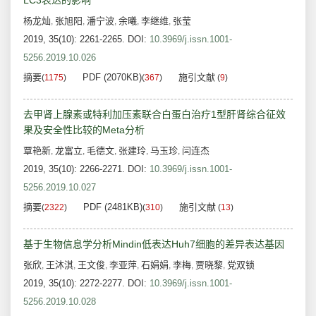
LC3表达的影响
杨龙灿
张旭阳
潘宁波
余曦
李继维
张莹
,
,
,
,
,
2019, 35(10): 2261-2265.
DOI:
10.3969/j.issn.1001-
5256.2019.10.026
摘要
PDF (2070KB)
施引文献
(
1175
)
(
367
)
(
9
)
去甲肾上腺素或特利加压素联合白蛋白治疗1型肝肾综合征效
果及安全性比较的Meta分析
覃艳新
龙富立
毛德文
张建玲
马玉珍
闫连杰
,
,
,
,
,
2019, 35(10): 2266-2271.
DOI:
10.3969/j.issn.1001-
5256.2019.10.027
摘要
PDF (2481KB)
施引文献
(
2322
)
(
310
)
(
13
)
基于生物信息学分析Mindin低表达Huh7细胞的差异表达基因
张欣
王沐淇
王文俊
李亚萍
石娟娟
李梅
贾晓黎
党双锁
,
,
,
,
,
,
,
2019, 35(10): 2272-2277.
DOI:
10.3969/j.issn.1001-
5256.2019.10.028