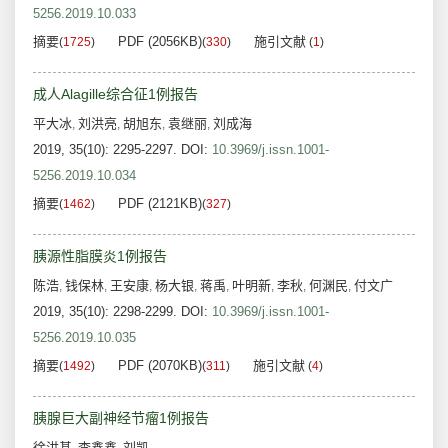
5256.2019.10.033
摘要
PDF (2056KB)
施引文献
(
1725
)
(
330
)
(
1
)
成人Alagille综合征1例报告
平大冰
刘洪亮
胡旭东
袁继丽
刘成海
,
,
,
,
2019, 35(10): 2295-2297.
DOI:
10.3969/j.issn.1001-
5256.2019.10.034
摘要
PDF (2121KB)
(
1462
)
(
327
)
胰源性脂膜炎1例报告
陈浩
钱保林
王安康
杨大银
蒋禹
叶明新
李秋
何渊民
付文广
,
,
,
,
,
,
,
,
2019, 35(10): 2298-2299.
DOI:
10.3969/j.issn.1001-
5256.2019.10.035
摘要
PDF (2070KB)
施引文献
(
1492
)
(
311
)
(
4
)
胰腺巨大副神经节瘤1例报告
徐洪基
李鑫鑫
刘凯