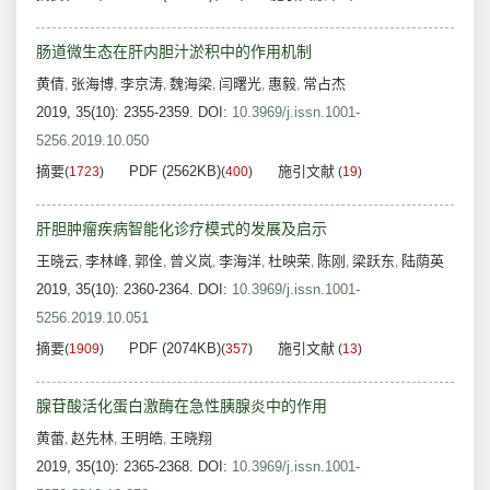
肠道微生态在肝内胆汁淤积中的作用机制
黄倩
张海博
李京涛
魏海梁
闫曙光
惠毅
常占杰
,
,
,
,
,
,
2019, 35(10): 2355-2359.
DOI:
10.3969/j.issn.1001-
5256.2019.10.050
摘要
PDF (2562KB)
施引文献
(
1723
)
(
400
)
(
19
)
肝胆肿瘤疾病智能化诊疗模式的发展及启示
王晓云
李林峰
郭佺
曾义岚
李海洋
杜映荣
陈刚
梁跃东
陆荫英
,
,
,
,
,
,
,
,
2019, 35(10): 2360-2364.
DOI:
10.3969/j.issn.1001-
5256.2019.10.051
摘要
PDF (2074KB)
施引文献
(
1909
)
(
357
)
(
13
)
腺苷酸活化蛋白激酶在急性胰腺炎中的作用
黄蕾
赵先林
王明皓
王晓翔
,
,
,
2019, 35(10): 2365-2368.
DOI:
10.3969/j.issn.1001-