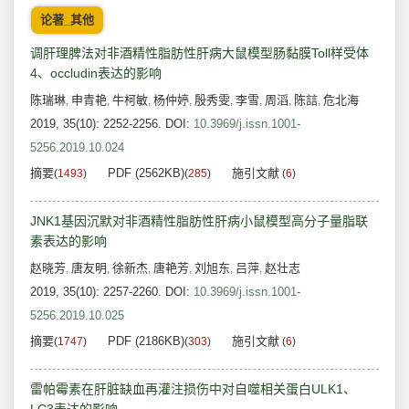
论著_其他
调肝理脾法对非酒精性脂肪性肝病大鼠模型肠黏膜Toll样受体
4、occludin表达的影响
陈瑞琳
申青艳
牛柯敏
杨仲婷
殷秀雯
李雪
周滔
陈誩
危北海
,
,
,
,
,
,
,
,
2019, 35(10): 2252-2256.
DOI:
10.3969/j.issn.1001-
5256.2019.10.024
摘要
PDF (2562KB)
施引文献
(
1493
)
(
285
)
(
6
)
JNK1基因沉默对非酒精性脂肪性肝病小鼠模型高分子量脂联
素表达的影响
赵晓芳
唐友明
徐新杰
唐艳芳
刘旭东
吕萍
赵壮志
,
,
,
,
,
,
2019, 35(10): 2257-2260.
DOI:
10.3969/j.issn.1001-
5256.2019.10.025
摘要
PDF (2186KB)
施引文献
(
1747
)
(
303
)
(
6
)
雷帕霉素在肝脏缺血再灌注损伤中对自噬相关蛋白ULK1、