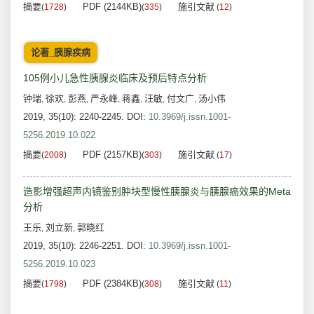
摘要
PDF (2144KB)
施引文献
(
1728
)
(
335
)
(
12
)
论著_胰腺疾病
105例小儿急性胰腺炎临床及预后特点分析
钟瑞
徐欢
彭燕
严永峰
蒋鑫
汪敏
付文广
汤小伟
,
,
,
,
,
,
,
2019, 35(10): 2240-2245.
DOI:
10.3969/j.issn.1001-
5256.2019.10.022
摘要
PDF (2157KB)
施引文献
(
2008
)
(
303
)
(
17
)
造影增强超声内镜鉴别肿块型慢性胰腺炎与胰腺癌效果的Meta
分析
王乐
刘立新
郭晓红
,
,
2019, 35(10): 2246-2251.
DOI:
10.3969/j.issn.1001-
5256.2019.10.023
摘要
PDF (2384KB)
施引文献
(
1798
)
(
308
)
(
11
)