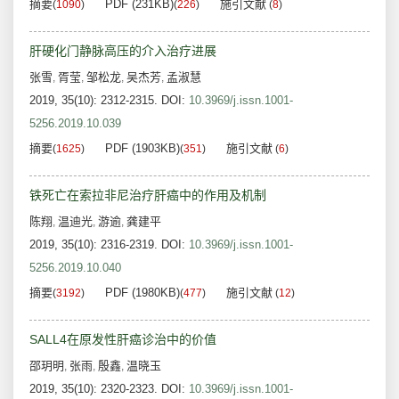
摘要
PDF (231KB)
施引文献
(
1090
)
(
226
)
(
8
)
肝硬化门静脉高压的介入治疗进展
张雪
胥莹
邹松龙
吴杰芳
孟淑慧
,
,
,
,
2019, 35(10): 2312-2315.
DOI:
10.3969/j.issn.1001-
5256.2019.10.039
摘要
PDF (1903KB)
施引文献
(
1625
)
(
351
)
(
6
)
铁死亡在索拉非尼治疗肝癌中的作用及机制
陈翔
温迪光
游逾
龚建平
,
,
,
2019, 35(10): 2316-2319.
DOI:
10.3969/j.issn.1001-
5256.2019.10.040
摘要
PDF (1980KB)
施引文献
(
3192
)
(
477
)
(
12
)
SALL4在原发性肝癌诊治中的价值
邵玥明
张雨
殷鑫
温晓玉
,
,
,
2019, 35(10): 2320-2323.
DOI:
10.3969/j.issn.1001-