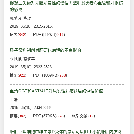
促凝血失衡对无脂肪变性的慢性丙型肝炎患者心血管和肝损伤
的影响
庞梦圆
华瑞
,
2019, 35(10): 2315-2315.
摘要
PDF (882KB)
(
842
)
(
216
)
质子泵抑制剂对肝硬化病程的不良影响
李艳艳
高润平
,
2019, 35(10): 2323-2323.
摘要
PDF (1039KB)
(
922
)
(
268
)
血清GGT和AST/ALT对原发性肝癌预后的评估价值
王姗
2019, 35(10): 2334-2334.
摘要
PDF (879KB)
施引文献
(
983
)
(
243
)
(
12
)
肝脏巨噬细胞中维生素D受体的激活可以阻止小鼠肝脏内质网