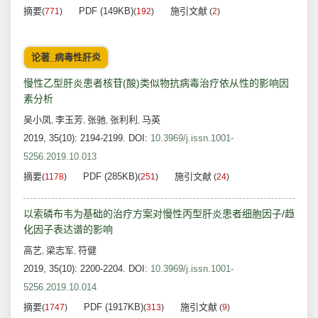
摘要
PDF (149KB)
施引文献
(
771
)
(
192
)
(
2
)
论著_病毒性肝炎
慢性乙型肝炎患者核苷(酸)类似物抗病毒治疗依从性的影响因
素分析
吴小凤
李玉芳
张驰
张利利
马英
,
,
,
,
2019, 35(10): 2194-2199.
DOI:
10.3969/j.issn.1001-
5256.2019.10.013
摘要
PDF (285KB)
施引文献
(
1178
)
(
251
)
(
24
)
以索磷布韦为基础的治疗方案对慢性丙型肝炎患者细胞因子/趋
化因子表达谱的影响
高艺
梁志军
符健
,
,
2019, 35(10): 2200-2204.
DOI:
10.3969/j.issn.1001-
5256.2019.10.014
摘要
PDF (1917KB)
施引文献
(
1747
)
(
313
)
(
9
)