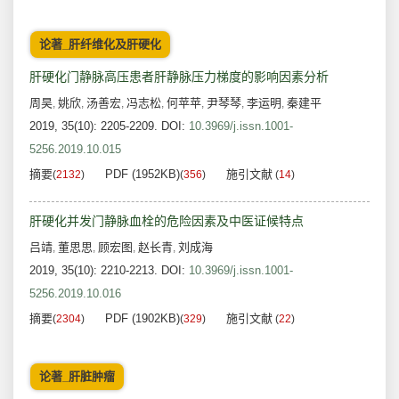
论著_肝纤维化及肝硬化
肝硬化门静脉高压患者肝静脉压力梯度的影响因素分析
周昊
姚欣
汤善宏
冯志松
何苹苹
尹琴琴
李运明
秦建平
,
,
,
,
,
,
,
2019, 35(10): 2205-2209.
DOI:
10.3969/j.issn.1001-
5256.2019.10.015
摘要
PDF (1952KB)
施引文献
(
2132
)
(
356
)
(
14
)
肝硬化并发门静脉血栓的危险因素及中医证候特点
吕靖
董思思
顾宏图
赵长青
刘成海
,
,
,
,
2019, 35(10): 2210-2213.
DOI:
10.3969/j.issn.1001-
5256.2019.10.016
摘要
PDF (1902KB)
施引文献
(
2304
)
(
329
)
(
22
)
论著_肝脏肿瘤