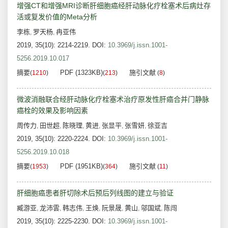
增强CT和增强MRI诊断肝细胞癌经肝动脉化疗栓塞术后病灶存
活或复发价值的Meta分析
李栋
罗天杨
冉亚伟
,
,
2019, 35(10): 2214-2219.
DOI:
10.3969/j.issn.1001-
5256.2019.10.017
摘要
PDF (1323KB)
施引文献
(
1210
)
(
213
)
(
8
)
微波消融联合经肝动脉化疗栓塞术治疗原发性肝癌合并门静脉
癌栓的效果及影响因素
周传力
田世超
陈晓理
黄进
张显平
张雪妍
徐亚吉
,
,
,
,
,
,
2019, 35(10): 2220-2224.
DOI:
10.3969/j.issn.1001-
5256.2019.10.018
摘要
PDF (1951KB)
施引文献
(
1953
)
(
364
)
(
11
)
肝细胞癌患者肝切除术后预后列线图的建立与验证
臧游亚
龙沛雲
韩志伟
王焕
阮景晟
黄山
邬国斌
陈闯
,
,
,
,
,
,
,
2019, 35(10): 2225-2230.
DOI:
10.3969/j.issn.1001-