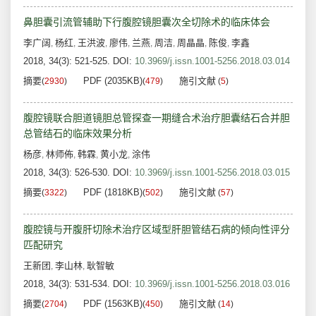
鼻胆囊引流管辅助下行腹腔镜胆囊次全切除术的临床体会
李广阔
杨红
王洪波
廖伟
兰燕
周洁
周晶晶
陈俊
李鑫
,
,
,
,
,
,
,
,
2018, 34(3): 521-525.
DOI:
10.3969/j.issn.1001-5256.2018.03.014
摘要
PDF (2035KB)
施引文献
(
2930
)
(
479
)
(
5
)
腹腔镜联合胆道镜胆总管探查一期缝合术治疗胆囊结石合并胆
总管结石的临床效果分析
杨彦
林师佈
韩霖
黄小龙
涂伟
,
,
,
,
2018, 34(3): 526-530.
DOI:
10.3969/j.issn.1001-5256.2018.03.015
摘要
PDF (1818KB)
施引文献
(
3322
)
(
502
)
(
57
)
腹腔镜与开腹肝切除术治疗区域型肝胆管结石病的倾向性评分
匹配研究
王新团
李山林
耿智敏
,
,
2018, 34(3): 531-534.
DOI:
10.3969/j.issn.1001-5256.2018.03.016
摘要
PDF (1563KB)
施引文献
(
2704
)
(
450
)
(
14
)