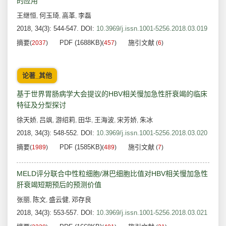
的应用
王继恒
何玉琦
高革
李磊
,
,
,
2018, 34(3): 544-547.
DOI:
10.3969/j.issn.1001-5256.2018.03.019
摘要
PDF (1688KB)
施引文献
(
2037
)
(
457
)
(
6
)
论著_其他
基于世界胃肠病学大会提议的HBV相关慢加急性肝衰竭的临床
特征及分型探讨
徐天娇
吕飒
游绍莉
田华
王海波
宋芳娇
朱冰
,
,
,
,
,
,
2018, 34(3): 548-552.
DOI:
10.3969/j.issn.1001-5256.2018.03.020
摘要
PDF (1585KB)
施引文献
(
1989
)
(
489
)
(
7
)
MELD评分联合中性粒细胞/淋巴细胞比值对HBV相关慢加急性
肝衰竭短期预后的预测价值
张丽
陈文
盛云健
邓存良
,
,
,
2018, 34(3): 553-557.
DOI:
10.3969/j.issn.1001-5256.2018.03.021