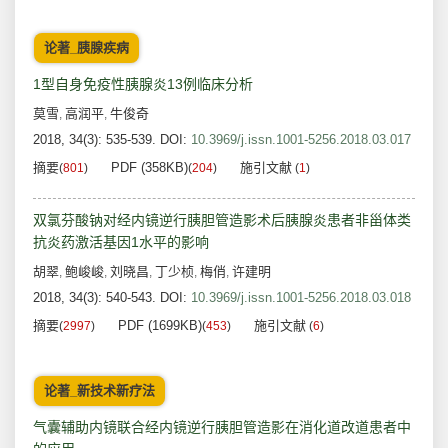
论著_胰腺疾病
1型自身免疫性胰腺炎13例临床分析
莫雪
高润平
牛俊奇
,
,
2018, 34(3): 535-539.
DOI:
10.3969/j.issn.1001-5256.2018.03.017
摘要
PDF (358KB)
施引文献
(
801
)
(
204
)
(
1
)
双氯芬酸钠对经内镜逆行胰胆管造影术后胰腺炎患者非甾体类
抗炎药激活基因1水平的影响
胡翠
鲍峻峻
刘晓昌
丁少桢
梅俏
许建明
,
,
,
,
,
2018, 34(3): 540-543.
DOI:
10.3969/j.issn.1001-5256.2018.03.018
摘要
PDF (1699KB)
施引文献
(
2997
)
(
453
)
(
6
)
论著_新技术新疗法
气囊辅助内镜联合经内镜逆行胰胆管造影在消化道改道患者中