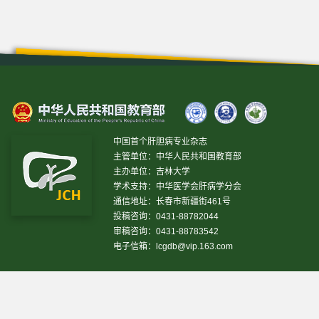
中国首个肝胆病专业杂志
主管单位：中华人民共和国教育部
主办单位：吉林大学
学术支持：中华医学会肝病学分会
通信地址：长春市新疆街461号
投稿咨询：0431-88782044
审稿咨询：0431-88783542
电子信箱：
lcgdb@vip.163.com
昨日IP[
18231
]
昨日PV[
38789
]
今日IP[
13626
]
今日
PV[
72096
]
当前在线[
2280
]