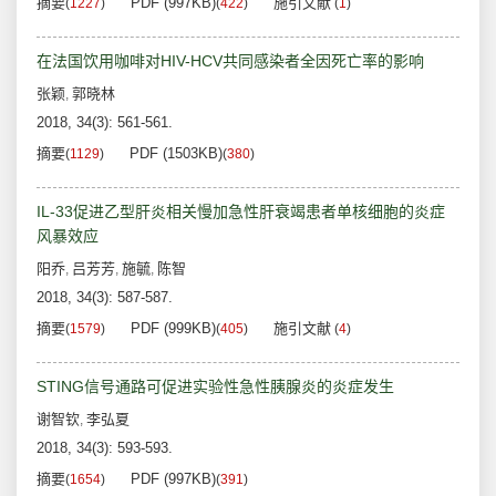
摘要
PDF (997KB)
施引文献
(
1227
)
(
422
)
(
1
)
在法国饮用咖啡对HIV-HCV共同感染者全因死亡率的影响
张颖
郭晓林
,
2018, 34(3): 561-561.
摘要
PDF (1503KB)
(
1129
)
(
380
)
IL-33促进乙型肝炎相关慢加急性肝衰竭患者单核细胞的炎症
风暴效应
阳乔
吕芳芳
施毓
陈智
,
,
,
2018, 34(3): 587-587.
摘要
PDF (999KB)
施引文献
(
1579
)
(
405
)
(
4
)
STING信号通路可促进实验性急性胰腺炎的炎症发生
谢智钦
李弘夏
,
2018, 34(3): 593-593.
摘要
PDF (997KB)
(
1654
)
(
391
)