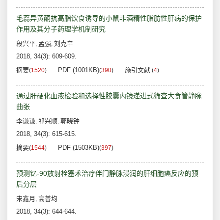
毛蕊异黄酮抗高脂饮食诱导的小鼠非酒精性脂肪性肝病的保护
作用及其分子药理学机制研究
段兴平
孟强
刘克辛
,
,
2018, 34(3): 609-609.
摘要
PDF (1001KB)
施引文献
(
1520
)
(
390
)
(
4
)
通过肝硬化血液检验和选择性胶囊内镜递进式筛查大食管静脉
曲张
李谦谦
祁兴顺
郭晓钟
,
,
2018, 34(3): 615-615.
摘要
PDF (1503KB)
(
1544
)
(
397
)
预测钇-90放射栓塞术治疗伴门静脉浸润的肝细胞癌反应的预
后分层
宋鑫月
高普均
,
2018, 34(3): 644-644.