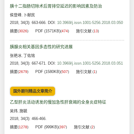
胰十二指肠切除术后胃排空延迟的影响因素及防治
侯登峰
卜献民
,
2018, 34(3): 663-666.
DOI:
10.3969/j.issn.1001-5256.2018.03.050
摘要
PDF (1571KB)
施引文献
(
3026
)
(
474
)
(
13
)
胰腺炎相关基因多态性的研究进展
张艳冰
丁佑铭
,
2018, 34(3): 667-671.
DOI:
10.3969/j.issn.1001-5256.2018.03.051
摘要
PDF (1580KB)
施引文献
(
2679
)
(
507
)
(
1
)
国外期刊精品文章简介
乙型肝炎活动诱发的慢加急性肝衰竭的全身炎症特征
吴炜
施毓
,
2018, 34(3): 466-466.
摘要
PDF (999KB)
施引文献
(
1278
)
(
397
)
(
2
)