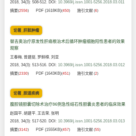
2018, 34(3): 508-512.
DOI:
10.3969/j.issn.1001-5256.2018.03.011
摘要
PDF (1618KB)
施引文献
(
2556
)
(
450
)
(
6
)
论著_肝脏肿瘤
替吉奥治疗原发性肝癌根治术后循环肿瘤细胞阳性患者的效果
观察
王春梅
曾建挺
罗鲜樟
刘亚
,
,
,
2018, 34(3): 513-516.
DOI:
10.3969/j.issn.1001-5256.2018.03.012
摘要
PDF (1643KB)
施引文献
(
2330
)
(
451
)
(
2
)
论著_胆道疾病
腹腔镜胆囊切除术治疗86例急性结石性胆囊炎患者的临床效果
赵国平
胡建平
王吉荣
张明
,
,
,
2018, 34(3): 517-520.
DOI:
10.3969/j.issn.1001-5256.2018.03.013
摘要
PDF (1555KB)
施引文献
(
3142
)
(
457
)
(
55
)