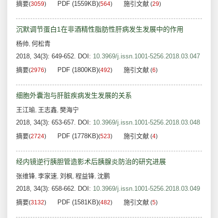
摘要
PDF (1559KB)
施引文献
(
3059
)
(
564
)
(
29
)
沉默调节蛋白1在非酒精性脂肪性肝病发生发展中的作用
杨帅
何松青
,
2018, 34(3): 649-652.
DOI:
10.3969/j.issn.1001-5256.2018.03.047
摘要
PDF (1800KB)
施引文献
(
2976
)
(
492
)
(
6
)
细胞外囊泡与肝脏疾病发生发展的关系
王江瑜
王志鑫
樊海宁
,
,
2018, 34(3): 653-657.
DOI:
10.3969/j.issn.1001-5256.2018.03.048
摘要
PDF (1778KB)
施引文献
(
2724
)
(
523
)
(
4
)
经内镜逆行胰胆管造影术后胰腺炎防治的研究进展
张维锋
李家速
刘枫
程益锋
沈鹏
,
,
,
,
2018, 34(3): 658-662.
DOI:
10.3969/j.issn.1001-5256.2018.03.049
摘要
PDF (1581KB)
施引文献
(
3132
)
(
482
)
(
5
)