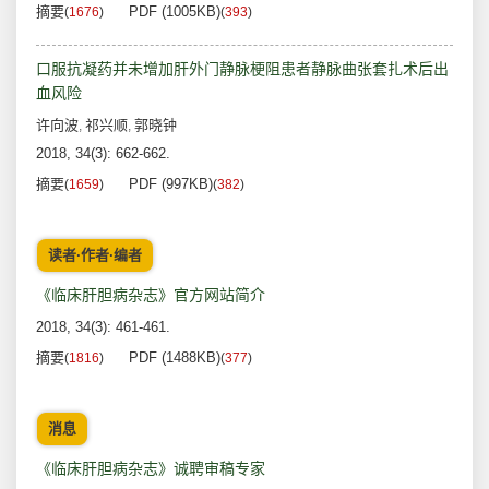
摘要
PDF (1005KB)
(
1676
)
(
393
)
口服抗凝药并未增加肝外门静脉梗阻患者静脉曲张套扎术后出
血风险
许向波
祁兴顺
郭晓钟
,
,
2018, 34(3): 662-662.
摘要
PDF (997KB)
(
1659
)
(
382
)
读者·作者·编者
《临床肝胆病杂志》官方网站简介
2018, 34(3): 461-461.
摘要
PDF (1488KB)
(
1816
)
(
377
)
消息
《临床肝胆病杂志》诚聘审稿专家