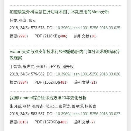
加速康复外科理念在肝切除术围手术期应用的Meta分析
任龙
张淼
张云
,
,
2018, 34(3): 573-578.
DOI:
10.3969/j.issn.1001-5256.2018.03.025
摘要
PDF (2118KB)
施引文献
(
2995
)
(
486
)
(
16
)
Viatorr支架与双支架技术行经颈静脉肝内门体分流术的临床疗
效观察
丁智锋
殷世武
张国兵
汪名权
潘升权
,
,
,
,
2018, 34(3): 579-582.
DOI:
10.3969/j.issn.1001-5256.2018.03.026
摘要
PDF (1562KB)
施引文献
(
3384
)
(
481
)
(
21
)
我国Lemmel综合征诊治方法20年变化分析
朱风尚
张勤
张俊杰
常义忠
张景涛
鲁星燧
杨长青
,
,
,
,
,
,
2018, 34(3): 583-587.
DOI:
10.3969/j.issn.1001-5256.2018.03.027
摘要
PDF (1570KB)
施引文献
(
3016
)
(
483
)
(
7
)