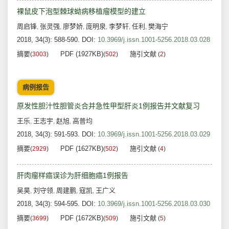
裸鼠皮下泡型棘球蚴病移植瘤模型的建立
周启锋
张灵强
廖梦娇
庞明泉
李梦轩
任利
樊海宁
,
,
,
,
,
,
2018, 34(3): 588-590.
DOI:
10.3969/j.issn.1001-5256.2018.03.028
摘要
PDF (1927KB)
施引文献
(
3003
)
(
502
)
(
2
)
病例报告
原发性胆汁性胆管炎合并急性甲型肝炎1例报告并文献复习
王乐
王志宇
赵旭
高普均
,
,
,
2018, 34(3): 591-593.
DOI:
10.3969/j.issn.1001-5256.2018.03.029
摘要
PDF (1627KB)
施引文献
(
2929
)
(
502
)
(
4
)
肝肉瘤样癌误诊为肝细胞癌1例报告
吴昊
刘守领
周建鹏
寇凯
王广义
,
,
,
,
2018, 34(3): 594-595.
DOI:
10.3969/j.issn.1001-5256.2018.03.030
摘要
PDF (1672KB)
施引文献
(
3699
)
(
509
)
(
5
)