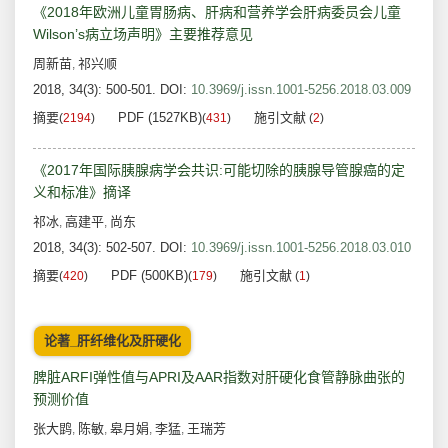
《2018年欧洲儿童胃肠病、肝病和营养学会肝病委员会儿童
Wilson’s病立场声明》主要推荐意见
周新苗
祁兴顺
,
2018, 34(3): 500-501.
DOI:
10.3969/j.issn.1001-5256.2018.03.009
摘要
PDF (1527KB)
施引文献
(
2194
)
(
431
)
(
2
)
《2017年国际胰腺病学会共识:可能切除的胰腺导管腺癌的定
义和标准》摘译
祁冰
高建平
尚东
,
,
2018, 34(3): 502-507.
DOI:
10.3969/j.issn.1001-5256.2018.03.010
摘要
PDF (500KB)
施引文献
(
420
)
(
179
)
(
1
)
论著_肝纤维化及肝硬化
脾脏ARFI弹性值与APRI及AAR指数对肝硬化食管静脉曲张的
预测价值
张大鹍
陈敏
皋月娟
李猛
王瑞芳
,
,
,
,