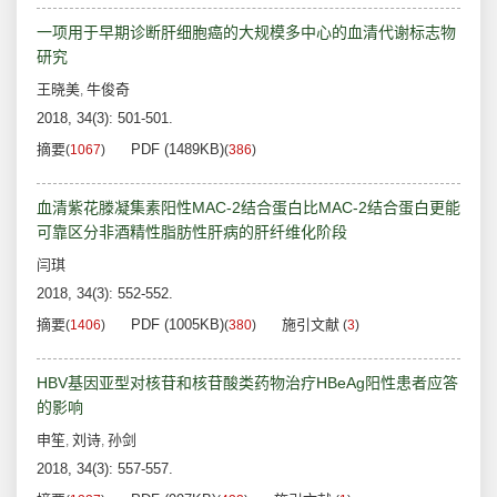
一项用于早期诊断肝细胞癌的大规模多中心的血清代谢标志物
研究
王晓美
牛俊奇
,
2018, 34(3): 501-501.
摘要
PDF (1489KB)
(
1067
)
(
386
)
血清紫花滕凝集素阳性MAC-2结合蛋白比MAC-2结合蛋白更能
可靠区分非酒精性脂肪性肝病的肝纤维化阶段
闫琪
2018, 34(3): 552-552.
摘要
PDF (1005KB)
施引文献
(
1406
)
(
380
)
(
3
)
HBV基因亚型对核苷和核苷酸类药物治疗HBeAg阳性患者应答
的影响
申笙
刘诗
孙剑
,
,
2018, 34(3): 557-557.