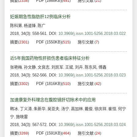
摘要
PDF (1668KB)
施引文献
(
2338
)
(
491
)
(
21
)
妊娠期急性脂肪肝12例临床分析
陈科第
杨道锋
陈广
,
,
2018, 34(3): 558-561.
DOI:
10.3969/j.issn.1001-5256.2018.03.022
摘要
PDF (1550KB)
施引文献
(
2301
)
(
515
)
(
7
)
近5年我国药物性肝损伤患者临床特征分析
张艳梅
孙文静
文良志
刘凯军
王斌
刘卉
陈东风
傅鑫
,
,
,
,
,
,
,
2018, 34(3): 562-566.
DOI:
10.3969/j.issn.1001-5256.2018.03.023
摘要
PDF (1816KB)
施引文献
(
3302
)
(
510
)
(
42
)
加速康复外科理念在腹腔镜肝切除术中的应用
韩冰
丁义涛
朱新华
吴亚夫
汤宁
高加林
戴俊
徐庆祥
崔恒
何宁
,
,
,
,
,
,
,
,
,
宁
施晓雷
,
2018, 34(3): 567-572.
DOI:
10.3969/j.issn.1001-5256.2018.03.024
摘要
PDF (1591KB)
施引文献
(
3269
)
(
464
)
(
24
)