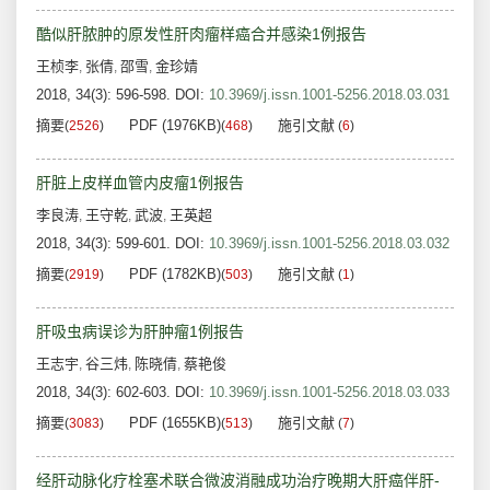
酷似肝脓肿的原发性肝肉瘤样癌合并感染1例报告
王桢李
张倩
邵雪
金珍婧
,
,
,
2018, 34(3): 596-598.
DOI:
10.3969/j.issn.1001-5256.2018.03.031
摘要
PDF (1976KB)
施引文献
(
2526
)
(
468
)
(
6
)
肝脏上皮样血管内皮瘤1例报告
李良涛
王守乾
武波
王英超
,
,
,
2018, 34(3): 599-601.
DOI:
10.3969/j.issn.1001-5256.2018.03.032
摘要
PDF (1782KB)
施引文献
(
2919
)
(
503
)
(
1
)
肝吸虫病误诊为肝肿瘤1例报告
王志宇
谷三炜
陈晓倩
蔡艳俊
,
,
,
2018, 34(3): 602-603.
DOI:
10.3969/j.issn.1001-5256.2018.03.033
摘要
PDF (1655KB)
施引文献
(
3083
)
(
513
)
(
7
)
经肝动脉化疗栓塞术联合微波消融成功治疗晚期大肝癌伴肝-