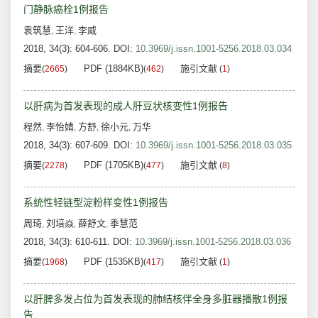
门静脉癌栓1例报告
袁筑慧
王洋
李威
,
,
2018, 34(3): 604-606.
DOI:
10.3969/j.issn.1001-5256.2018.03.034
摘要
PDF (1884KB)
施引文献
(
2665
)
(
462
)
(
1
)
以肝病为首发表现的成人肝豆状核变性1例报告
程然
李怡婧
方舒
徐小元
万华
,
,
,
,
2018, 34(3): 607-609.
DOI:
10.3969/j.issn.1001-5256.2018.03.035
摘要
PDF (1705KB)
施引文献
(
2278
)
(
477
)
(
8
)
系统性轻链型淀粉样变性1例报告
周琦
刘培焱
薛舒文
季慧范
,
,
,
2018, 34(3): 610-611.
DOI:
10.3969/j.issn.1001-5256.2018.03.036
摘要
PDF (1535KB)
施引文献
(
1968
)
(
417
)
(
1
)
以肝脾多发占位为首发表现的肺结核伴全身多脏器播散1例报
告