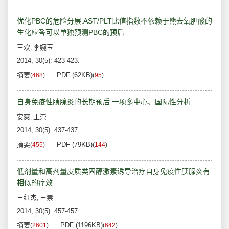
优化PBC的危险分层:AST/PLT比值指数不依赖于熊去氧胆酸的
生化应答可以单独预测PBC的预后
王欢
李婉玉
,
2014, 30(5): 423-423.
摘要
PDF (62KB)
(
468
)
(
95
)
自身免疫性胰腺炎的长期预后:一项多中心、国际性分析
安爽
王崇
,
2014, 30(5): 437-437.
摘要
PDF (79KB)
(
455
)
(
144
)
低剂量和高剂量皮质类固醇激素诱导治疗自身免疫性胰腺炎有
相似的疗效
王红杰
王崇
,
2014, 30(5): 457-457.
摘要
PDF (1196KB)
(
2601
)
(
642
)