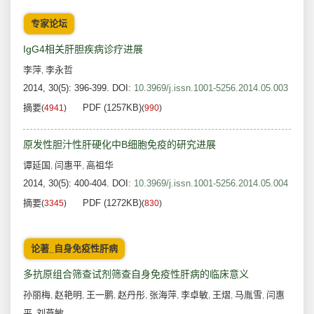
专家论坛
IgG4相关肝胆疾病诊疗进展
李萍
李永哲
,
2014, 30(5): 396-399.
DOI:
10.3969/j.issn.1001-5256.2014.05.003
摘要
PDF (1257KB)
(
4941
)
(
990
)
原发性胆汁性肝硬化中B细胞免疫的研究进展
谭延国
闫惠平
高祖华
,
,
2014, 30(5): 400-404.
DOI:
10.3969/j.issn.1001-5256.2014.05.004
摘要
PDF (1272KB)
(
3345
)
(
830
)
论著_自身免疫性肝病
多抗原组合筛查试剂筛查自身免疫性肝病的临床意义
孙丽梅
赵艳明
王一鹏
赵丹彤
张海萍
李卓敏
王熠
马胤雪
闫惠
,
,
,
,
,
,
,
,
平
刘燕敏
,