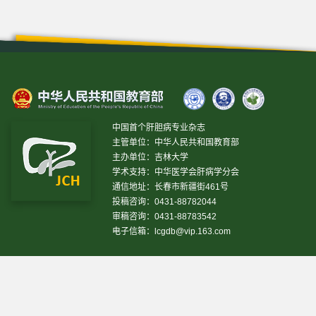
中国首个肝胆病专业杂志
主管单位：中华人民共和国教育部
主办单位：吉林大学
学术支持：中华医学会肝病学分会
通信地址：长春市新疆街461号
投稿咨询：0431-88782044
审稿咨询：0431-88783542
电子信箱：
lcgdb@vip.163.com
昨日IP[
18231
]
昨日PV[
38789
]
今日IP[
9676
]
今日PV[
46224
]
当前在线[
2605
]