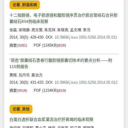
论著_胆道疾病
十二指肠镜、电子胆道镜和腹腔镜序贯治疗胆总管结石合并胆
囊结石834例临床观察
张磊
宋晓静
周文策
朱克祥
朱晓亮
孟文博
李汛
,
,
,
,
,
,
2014, 30(5): 428-430.
DOI:
10.3969/j.issn.1001-5256.2014.05.011
摘要
PDF (1245KB)
(
3281
)
(
626
)
“高危”胆囊结石患者行腹腔镜胆囊切除术的要点分析——附
115例报告
黄辉
兑丹华
蔡治方
,
,
2014, 30(5): 431-433.
DOI:
10.3969/j.issn.1001-5256.2014.05.012
摘要
PDF (1234KB)
(
3018
)
(
619
)
论著_其他
白蛋白透析联合血浆灌流治疗肝衰竭的临床观察
吴绍宏
甘建和
黄小平
林华
卢年芳
於江泉
郑瑞强