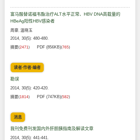
富马酸替诺福韦酯治疗ALT水平正常、HBV DNA高载量的
HBeAg阳性HBV感染者
周豪
温晓玉
,
2014, 30(5): 480-480.
摘要
PDF (856KB)
(
2471
)
(
765
)
读者·作者·编者
勘误
2014, 30(5): 420-420.
摘要
PDF (747KB)
(
1814
)
(
582
)
消息
我刊免费刊发国内外肝胆胰指南及解读文章
2014, 30(5): 441-441.