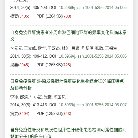
2014, 30(5): 405-408.
DOI:
10.3969/j.issn.1001-5256.2014.05.005
摘要
PDF (1264KB)
(
3405
)
(
703
)
自身免疫性肝病患者外周血淋巴细胞亚群的频率变化及临床意
义
李元元
王立峰
耿华
于双杰
林沪
吕飒
陈黎明
张政
王福生
,
,
,
,
,
,
,
,
2014, 30(5): 409-412.
DOI:
10.3969/j.issn.1001-5256.2014.05.006
摘要
PDF (1263KB)
(
3945
)
(
725
)
自身免疫性肝炎-原发性胆汁性肝硬化重叠综合征的临床特点
及诊断分析
李冰
邵清
牛小霞
张健
陈国凤
,
,
,
,
2014, 30(5): 413-416.
DOI:
10.3969/j.issn.1001-5256.2014.05.007
摘要
PDF (1252KB)
(
3494
)
(
743
)
自身免疫性肝炎和原发性胆汁性肝硬化患者检测可溶性细胞间
黏附分子1的临床价值