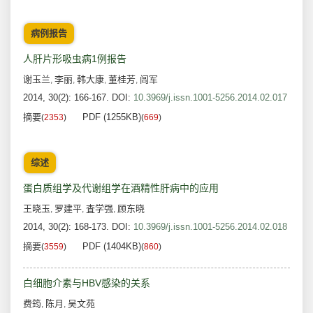
病例报告
人肝片形吸虫病1例报告
谢玉兰
李丽
韩大康
董桂芳
闾军
,
,
,
,
2014, 30(2): 166-167.
DOI:
10.3969/j.issn.1001-5256.2014.02.017
摘要
PDF (1255KB)
(
2353
)
(
669
)
综述
蛋白质组学及代谢组学在酒精性肝病中的应用
王晓玉
罗建平
査学强
顾东晓
,
,
,
2014, 30(2): 168-173.
DOI:
10.3969/j.issn.1001-5256.2014.02.018
摘要
PDF (1404KB)
(
3559
)
(
860
)
白细胞介素与HBV感染的关系
费筠
陈月
吴文苑
,
,