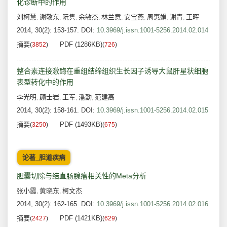
化诊断中的作用
刘柯慧
谢敬东
阮隽
余敏杰
林兰意
安宝燕
周惠娟
谢青
王晖
,
,
,
,
,
,
,
,
2014, 30(2): 153-157.
DOI:
10.3969/j.issn.1001-5256.2014.02.014
摘要
PDF (1286KB)
(
3852
)
(
726
)
整合素连接激酶在重组结缔组织生长因子诱导大鼠肝星状细胞
表型转化中的作用
李光明
颜士岩
王军
潘勤
范建高
,
,
,
,
2014, 30(2): 158-161.
DOI:
10.3969/j.issn.1001-5256.2014.02.015
摘要
PDF (1493KB)
(
3250
)
(
675
)
论著_胆道疾病
胆囊切除与结直肠腺瘤相关性的Meta分析
张小霞
黄晓东
柯文杰
,
,
2014, 30(2): 162-165.
DOI:
10.3969/j.issn.1001-5256.2014.02.016
摘要
PDF (1421KB)
(
2427
)
(
629
)