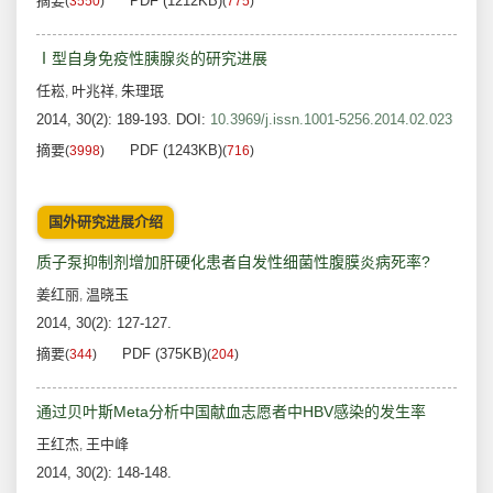
摘要
PDF (1212KB)
(
3550
)
(
775
)
Ⅰ型自身免疫性胰腺炎的研究进展
任崧
叶兆祥
朱理珉
,
,
2014, 30(2): 189-193.
DOI:
10.3969/j.issn.1001-5256.2014.02.023
摘要
PDF (1243KB)
(
3998
)
(
716
)
国外研究进展介绍
质子泵抑制剂增加肝硬化患者自发性细菌性腹膜炎病死率?
姜红丽
温晓玉
,
2014, 30(2): 127-127.
摘要
PDF (375KB)
(
344
)
(
204
)
通过贝叶斯Meta分析中国献血志愿者中HBV感染的发生率
王红杰
王中峰
,
2014, 30(2): 148-148.