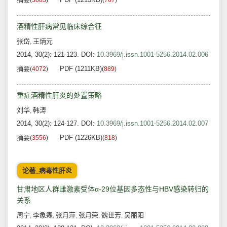
(
3883
)
(
767
)
酒精性肝病常见临床综合征
张岱
王炳元
,
2014, 30(2): 121-123.
DOI:
10.3969/j.issn.1001-5256.2014.02.006
摘要
PDF (1211KB)
(
4072
)
(
889
)
重症酒精性肝炎的处置策略
刘华
韩涛
,
2014, 30(2): 124-127.
DOI:
10.3969/j.issn.1001-5256.2014.02.007
摘要
PDF (1226KB)
(
3556
)
(
818
)
论著_病毒性肝炎
甘肃地区人群雌激素受体α-29位基因多态性与HBV感染转归的
关系
周宁
李象霖
张月萍
张月荣
魏世芳
吴丽阳
,
,
,
,
,