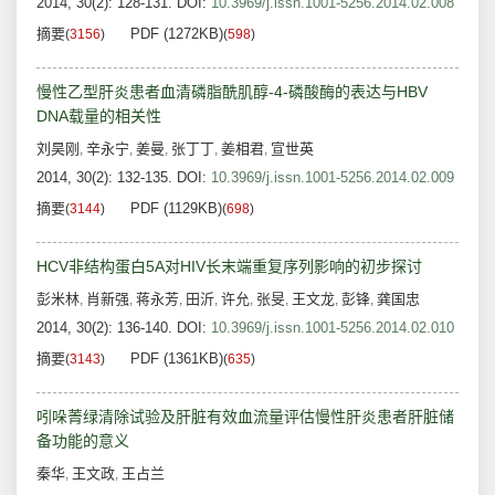
2014, 30(2): 128-131.
DOI:
10.3969/j.issn.1001-5256.2014.02.008
摘要
PDF (1272KB)
(
3156
)
(
598
)
慢性乙型肝炎患者血清磷脂酰肌醇-4-磷酸酶的表达与HBV
DNA载量的相关性
刘昊刚
辛永宁
姜曼
张丁丁
姜相君
宣世英
,
,
,
,
,
2014, 30(2): 132-135.
DOI:
10.3969/j.issn.1001-5256.2014.02.009
摘要
PDF (1129KB)
(
3144
)
(
698
)
HCV非结构蛋白5A对HIV长末端重复序列影响的初步探讨
彭米林
肖新强
蒋永芳
田沂
许允
张旻
王文龙
彭锋
龚国忠
,
,
,
,
,
,
,
,
2014, 30(2): 136-140.
DOI:
10.3969/j.issn.1001-5256.2014.02.010
摘要
PDF (1361KB)
(
3143
)
(
635
)
吲哚菁绿清除试验及肝脏有效血流量评估慢性肝炎患者肝脏储
备功能的意义
秦华
王文政
王占兰
,
,