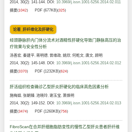
2014, 30(2): 141-144.
DOI:
10.3969/j.issn.1001-5256.2014.02.011
摘要
PDF (677KB)
(
1042
)
(
325
)
论著_肝纤维化及肝硬化
经颈静脉肝内门体分流术对酒精性肝硬化导致门静脉高压的治
疗效果与安全性分析
汤善宏
秦建平
蒋明德
曾维政
姚欣
何乾文
唐文
顾明
,
,
,
,
,
,
,
2014, 30(2): 145-148.
DOI:
10.3969/j.issn.1001-5256.2014.02.012
摘要
PDF (1232KB)
(
3370
)
(
624
)
肝活组织检查确诊乙型肝炎肝硬化的临床高危因素分析
施梅姐
张朝臻
池晓玲
谢玉宝
萧焕明
,
,
,
,
2014, 30(2): 149-152.
DOI:
10.3969/j.issn.1001-5256.2014.02.013
摘要
PDF (1260KB)
(
3474
)
(
756
)
FibroScan在合并肝细胞脂肪变性的慢性乙型肝炎患者肝纤维