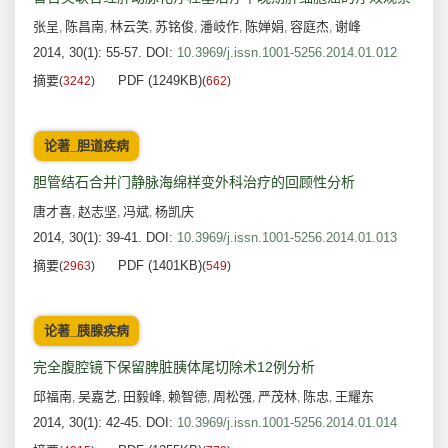
张呈
陈昌南
林云笑
苏铭俊
潘岐作
陈婵娟
容庭杰
谢峰
,
,
,
,
,
,
,
2014, 30(1): 55-57.
DOI:
10.3969/j.issn.1001-5256.2014.01.012
摘要
PDF (1249KB)
(
3242
)
(
662
)
论著_胆道疾病
胆管结石合并门静脉海绵样变外科治疗的回顾性分析
唐才喜
赵志坚
冯斌
杨凯庆
,
,
,
2014, 30(1): 39-41.
DOI:
10.3969/j.issn.1001-5256.2014.01.013
摘要
PDF (1401KB)
(
2963
)
(
549
)
论著_胰腺疾病
完全腹腔镜下保留脾脏胰体尾切除术12例分析
邱福南
吴嘉艺
田毅峰
赖智德
周松强
严茂林
陈忠
王耀东
,
,
,
,
,
,
,
2014, 30(1): 42-45.
DOI:
10.3969/j.issn.1001-5256.2014.01.014