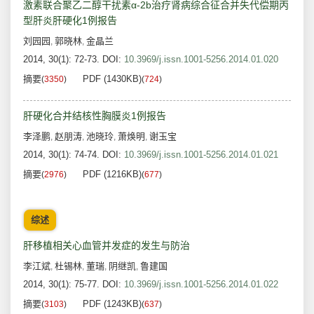
激素联合聚乙二醇干扰素α-2b治疗肾病综合征合并失代偿期丙
型肝炎肝硬化1例报告
刘园园
郭晓林
金晶兰
,
,
2014, 30(1): 72-73.
DOI:
10.3969/j.issn.1001-5256.2014.01.020
摘要
PDF (1430KB)
(
3350
)
(
724
)
肝硬化合并结核性胸膜炎1例报告
李泽鹏
赵朋涛
池晓玲
萧焕明
谢玉宝
,
,
,
,
2014, 30(1): 74-74.
DOI:
10.3969/j.issn.1001-5256.2014.01.021
摘要
PDF (1216KB)
(
2976
)
(
677
)
综述
肝移植相关心血管并发症的发生与防治
李江斌
杜锡林
董瑞
阴继凯
鲁建国
,
,
,
,
2014, 30(1): 75-77.
DOI:
10.3969/j.issn.1001-5256.2014.01.022
摘要
PDF (1243KB)
(
3103
)
(
637
)