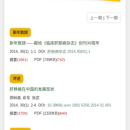
上一期
|
下一期
新年致辞
新年致辞——献给《临床肝胆病杂志》创刊30周年
2014, 30(1): 1-1.
DOI:
肝胆病杂志 2014,30(01),1
摘要
PDF (749KB)
(
1661
)
(
742
)
评述
肝移植在中国的发展现状
郑树森
俞军
张武
,
,
2014, 30(1): 2-4.
DOI:
10.3969/j.issn.1001-5256.2014.01.001
摘要
PDF (1320KB)
(
3705
)
(
840
)