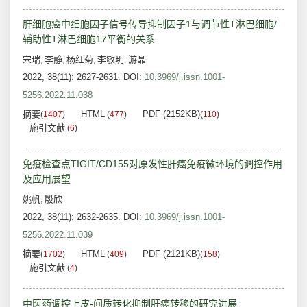
肝细胞癌中细胞因子信号传导抑制因子1与调节性T淋巴细胞/
辅助性T淋巴细胞17平衡的关系
宋瑞
李静
杨红菊
李敏玥
游晶
,
,
,
,
2022, 38(11): 2627-2631.
DOI:
10.3969/j.issn.1001-
5256.2022.11.038
摘要
HTML
PDF (2152KB)
(
1407
)
(
477
)
(
110
)
施引文献
(
6
)
免疫检查点TIGIT/CD155对原发性肝癌免疫微环境的调控作用
及应用展望
姚帆
殷欣
,
2022, 38(11): 2632-2635.
DOI:
10.3969/j.issn.1001-
5256.2022.11.039
摘要
HTML
PDF (2121KB)
(
1702
)
(
409
)
(
158
)
施引文献
(
4
)
中医药调控上皮-间质转化抑制肝癌转移的研究进展