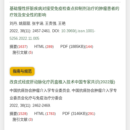
基础慢性肝脏疾病对接受免疫检查点抑制剂治疗的肿瘤患者的
疗效及安全性的影响
刘丹
姚甜甜
张宇涵
王贵强
王艳
,
,
,
,
2022, 38(11): 2457-2461.
DOI:
10.3969/j.issn.1001-
5256.2022.11.005
摘要
HTML
PDF (1885KB)
(
1637
)
(
289
)
(
144
)
施引文献
(
5
)
指南与规范
改良式经皮肝动脉化疗药盒植入技术中国专家共识(2022版)
中国抗癌协会肿瘤介入学专业委员会
中国抗癌协会肿瘤介入学专
,
业委员会化疗与免疫治疗分委会
2022, 38(11): 2462-2469.
摘要
HTML
PDF (3146KB)
(
1528
)
(
1783
)
(
291
)
施引文献
(
3
)