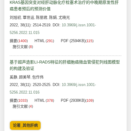
KRAS基因突变对经肝动脉化疗栓塞术治疗的中晚期原发性肝
癌患者预后的预测价值
刘旭初
覃世运
陈丽君
陈娟
尤晓光
,
,
,
,
2022, 38(11): 2514-2519.
DOI:
10.3969/j.issn.1001-
5256.2022.11.015
摘要
HTML
PDF (2594KB)
(
1400
)
(
291
)
(
115
)
施引文献
(
8
)
基于超声造影LI-RADS特征的肝细胞癌微血管侵犯列线图模型
的构建及验证
奚静
顾美琴
包作伟
,
,
2022, 38(11): 2520-2525.
DOI:
10.3969/j.issn.1001-
5256.2022.11.016
摘要
HTML
PDF (2938KB)
(
1033
)
(
378
)
(
109
)
施引文献
(
4
)
论著_其他肝病