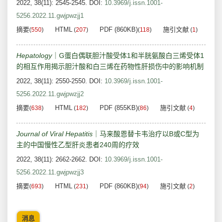
2022, 38(11): 2545-2545.
DOI:
10.3969/j.issn.1001-
5256.2022.11.gwjpwzjj1
摘要
HTML
PDF (860KB)
施引文献
(
550
)
(
207
)
(
118
)
(
1
)
Hepatology
｜G蛋白偶联胆汁酸受体1和半胱氨酸白三烯受体1
的相互作用揭示胆汁酸和白三烯在药物性肝损伤中的影响机制
2022, 38(11): 2550-2550.
DOI:
10.3969/j.issn.1001-
5256.2022.11.gwjpwzjj2
摘要
HTML
PDF (855KB)
施引文献
(
638
)
(
182
)
(
86
)
(
4
)
Journal of Viral Hepatitis
｜马来酸恩替卡韦治疗以B或C型为
主的中国慢性乙型肝炎患者240周的疗效
2022, 38(11): 2662-2662.
DOI:
10.3969/j.issn.1001-
5256.2022.11.gwjpwzjj3
摘要
HTML
PDF (860KB)
施引文献
(
693
)
(
231
)
(
94
)
(
2
)
消息