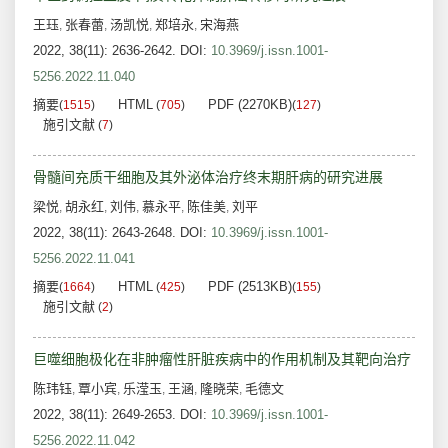
王珏
张春蕾
汤凯悦
郑培永
宋海燕
,
,
,
,
2022, 38(11): 2636-2642.
DOI:
10.3969/j.issn.1001-
5256.2022.11.040
摘要
HTML
PDF (2270KB)
(
1515
)
(
705
)
(
127
)
施引文献
(
7
)
骨髓间充质干细胞及其外泌体治疗终末期肝病的研究进展
梁悦
胡永红
刘伟
慕永平
陈佳美
刘平
,
,
,
,
,
2022, 38(11): 2643-2648.
DOI:
10.3969/j.issn.1001-
5256.2022.11.041
摘要
HTML
PDF (2513KB)
(
1664
)
(
425
)
(
155
)
施引文献
(
2
)
巨噬细胞极化在非肿瘤性肝脏疾病中的作用机制及其靶向治疗
陈玮钰
覃小宾
乐滢玉
王涵
隆晓荣
毛德文
,
,
,
,
,
2022, 38(11): 2649-2653.
DOI:
10.3969/j.issn.1001-
5256.2022.11.042