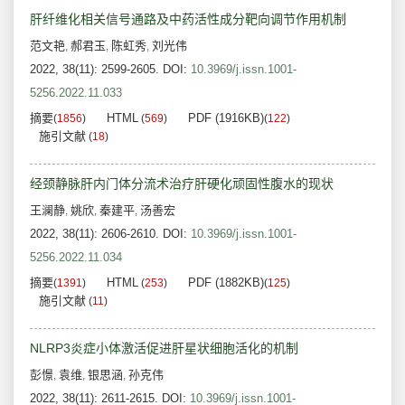
肝纤维化相关信号通路及中药活性成分靶向调节作用机制
范文艳
郝君玉
陈虹秀
刘光伟
,
,
,
2022, 38(11): 2599-2605.
DOI:
10.3969/j.issn.1001-
5256.2022.11.033
摘要
HTML
PDF (1916KB)
(
1856
)
(
569
)
(
122
)
施引文献
(
18
)
经颈静脉肝内门体分流术治疗肝硬化顽固性腹水的现状
王澜静
姚欣
秦建平
汤善宏
,
,
,
2022, 38(11): 2606-2610.
DOI:
10.3969/j.issn.1001-
5256.2022.11.034
摘要
HTML
PDF (1882KB)
(
1391
)
(
253
)
(
125
)
施引文献
(
11
)
NLRP3炎症小体激活促进肝星状细胞活化的机制
彭憬
袁维
银思涵
孙克伟
,
,
,
2022, 38(11): 2611-2615.
DOI:
10.3969/j.issn.1001-