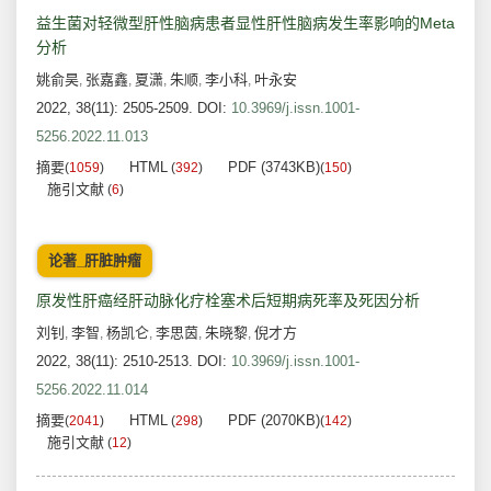
益生菌对轻微型肝性脑病患者显性肝性脑病发生率影响的Meta
分析
姚俞昊
张嘉鑫
夏潇
朱顺
李小科
叶永安
,
,
,
,
,
2022, 38(11): 2505-2509.
DOI:
10.3969/j.issn.1001-
5256.2022.11.013
摘要
HTML
PDF (3743KB)
(
1059
)
(
392
)
(
150
)
施引文献
(
6
)
论著_肝脏肿瘤
原发性肝癌经肝动脉化疗栓塞术后短期病死率及死因分析
刘钊
李智
杨凯仑
李思茵
朱晓黎
倪才方
,
,
,
,
,
2022, 38(11): 2510-2513.
DOI:
10.3969/j.issn.1001-
5256.2022.11.014
摘要
HTML
PDF (2070KB)
(
2041
)
(
298
)
(
142
)
施引文献
(
12
)