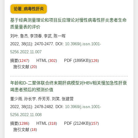
论著_病毒性肝炎
基于经典测量理论和项目反应理论对慢性病毒性肝炎患者生命
质量量表的评价
刘叶
鲁杰
李顶春
李武
陈一晖
,
,
,
,
2022, 38(11): 2470-2477.
DOI:
10.3969/j.issn.1001-
5256.2022.11.007
摘要
HTML
PDF (1895KB)
(
1247
)
(
302
)
(
126
)
施引文献
(
20
)
年龄和D-二聚体联合终末期肝病模型对HBV相关慢加急性肝衰
竭患者预后的预测价值
董少雨
孙长宇
乔芳芳
刘笑
张建营
,
,
,
,
2022, 38(11): 2478-2482.
DOI:
10.3969/j.issn.1001-
5256.2022.11.008
摘要
HTML
PDF (2124KB)
(
1286
)
(
318
)
(
157
)
施引文献
(
18
)