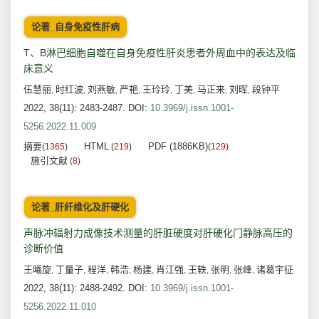
论著_自身免疫性肝病
T、B淋巴细胞自噬在自身免疫性肝炎患者外周血中的表达及临
床意义
伍慧丽
时红波
刘燕敏
严艳
王玲玲
丁美
马正来
刘晖
段钟平
,
,
,
,
,
,
,
,
2022, 38(11): 2483-2487.
DOI:
10.3969/j.issn.1001-
5256.2022.11.009
摘要
HTML
PDF (1886KB)
(
1365
)
(
219
)
(
129
)
施引文献
(
8
)
论著_肝纤维化及肝硬化
声脉冲辐射力成像技术测量的肝脏硬度对肝硬化门静脉高压的
诊断价值
王曦旋
丁量子
程洋
韩浩
杨建
肖江强
王轶
张明
张峰
诸葛宇征
,
,
,
,
,
,
,
,
,
2022, 38(11): 2488-2492.
DOI:
10.3969/j.issn.1001-
5256.2022.11.010