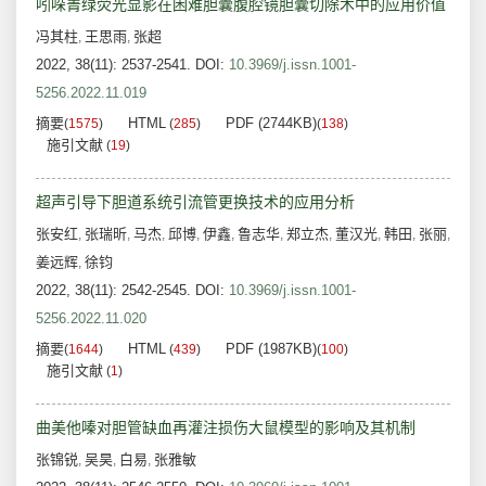
吲哚菁绿荧光显影在困难胆囊腹腔镜胆囊切除术中的应用价值
冯其柱
王思雨
张超
,
,
2022, 38(11): 2537-2541.
DOI:
10.3969/j.issn.1001-
5256.2022.11.019
摘要
HTML
PDF (2744KB)
(
1575
)
(
285
)
(
138
)
施引文献
(
19
)
超声引导下胆道系统引流管更换技术的应用分析
张安红
张瑞昕
马杰
邱博
伊鑫
鲁志华
郑立杰
董汉光
韩田
张丽
,
,
,
,
,
,
,
,
,
,
姜远辉
徐钧
,
2022, 38(11): 2542-2545.
DOI:
10.3969/j.issn.1001-
5256.2022.11.020
摘要
HTML
PDF (1987KB)
(
1644
)
(
439
)
(
100
)
施引文献
(
1
)
曲美他嗪对胆管缺血再灌注损伤大鼠模型的影响及其机制
张锦锐
吴昊
白易
张雅敏
,
,
,