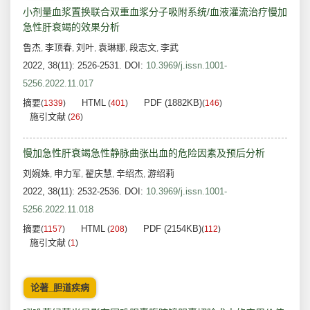
小剂量血浆置换联合双重血浆分子吸附系统/血液灌流治疗慢加
急性肝衰竭的效果分析
鲁杰
李顶春
刘叶
袁琳娜
段志文
李武
,
,
,
,
,
2022, 38(11): 2526-2531.
DOI:
10.3969/j.issn.1001-
5256.2022.11.017
摘要
HTML
PDF (1882KB)
(
1339
)
(
401
)
(
146
)
施引文献
(
26
)
慢加急性肝衰竭急性静脉曲张出血的危险因素及预后分析
刘婉姝
申力军
翟庆慧
辛绍杰
游绍莉
,
,
,
,
2022, 38(11): 2532-2536.
DOI:
10.3969/j.issn.1001-
5256.2022.11.018
摘要
HTML
PDF (2154KB)
(
1157
)
(
208
)
(
112
)
施引文献
(
1
)
论著_胆道疾病