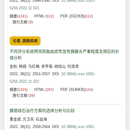
2022, 38(11): 2546-2550.
DOI:
10.3969/j.issn.1001-
5256.2022.11.021
摘要
HTML
PDF (3322KB)
(
1241
)
(
312
)
(
112
)
施引文献
(
3
)
论著_胰腺疾病
不同评分系统预测高脂血症性急性胰腺炎严重程度及预后的价
值分析
金秋
杨婧
马红琳
李苹菊
胡绍山
刘清清
,
,
,
,
,
2022, 38(11): 2551-2557.
DOI:
10.3969/j.issn.1001-
5256.2022.11.022
摘要
HTML
PDF (3145KB)
(
1315
)
(
267
)
(
141
)
施引文献
(
26
)
胰管结石治疗方案的选择分析与比较
董金斌
方卫兵
石益海
,
,
2022, 38(11): 2558-2564.
DOI:
10.3969/j.issn.1001-