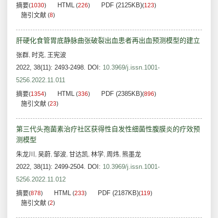
摘要
HTML
PDF (2125KB)
(
1030
)
(
226
)
(
123
)
施引文献
(
8
)
肝硬化食管胃底静脉曲张破裂出血患者再出血预测模型的建立
张群
时克
王宪波
,
,
2022, 38(11): 2493-2498.
DOI:
10.3969/j.issn.1001-
5256.2022.11.011
摘要
HTML
PDF (2385KB)
(
1354
)
(
336
)
(
896
)
施引文献
(
23
)
第三代头孢菌素治疗社区获得性自发性细菌性腹膜炎的疗效预
测模型
朱龙川
吴蔚
邹波
甘达凯
林学
周炜
熊墨龙
,
,
,
,
,
,
2022, 38(11): 2499-2504.
DOI:
10.3969/j.issn.1001-
5256.2022.11.012
摘要
HTML
PDF (2187KB)
(
878
)
(
233
)
(
119
)
施引文献
(
2
)