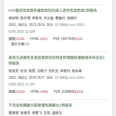
HJV基因突变致多器官损伤的成人遗传性血色病1例报告
吴树铎
詹沂博
李新华
许长磊
曹敏玲
池晓玲
,
,
,
,
,
2022, 38(11): 2571-2574.
DOI:
10.3969/j.issn.1001-
5256.2022.11.026
摘要
HTML
PDF (3477KB)
(
1133
)
(
411
)
(
110
)
施引文献
(
2
)
表现为进展性多发血管损伤的特发性嗜酸粒细胞增多综合征1
例报告
熊清芳
任浩
周慧
冯晓宁
刘杜先
钟艳丹
杨永峰
,
,
,
,
,
,
2022, 38(11): 2575-2577.
DOI:
10.3969/j.issn.1001-
5256.2022.11.027
摘要
HTML
PDF (2289KB)
(
1035
)
(
268
)
(
103
)
不完全性胰腺分裂致慢性胰腺炎1例报告
董美丽
张瑞华
李腾飞
王阳
温晓玉
,
,
,
,