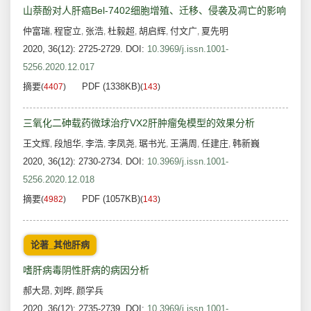
山萘酚对人肝癌Bel-7402细胞增殖、迁移、侵袭及凋亡的影响
仲富瑞
程宦立
张浩
杜毅超
胡启辉
付文广
夏先明
,
,
,
,
,
,
2020, 36(12): 2725-2729.
DOI:
10.3969/j.issn.1001-
5256.2020.12.017
摘要
PDF (1338KB)
(
4407
)
(
143
)
三氧化二砷载药微球治疗VX2肝肿瘤兔模型的效果分析
王文辉
段旭华
李浩
李凤尧
琚书光
王满周
任建庄
韩新巍
,
,
,
,
,
,
,
2020, 36(12): 2730-2734.
DOI:
10.3969/j.issn.1001-
5256.2020.12.018
摘要
PDF (1057KB)
(
4982
)
(
143
)
论著_其他肝病
嗜肝病毒阴性肝病的病因分析
郝大昂
刘晔
颜学兵
,
,
2020, 36(12): 2735-2739.
DOI:
10.3969/j.issn.1001-