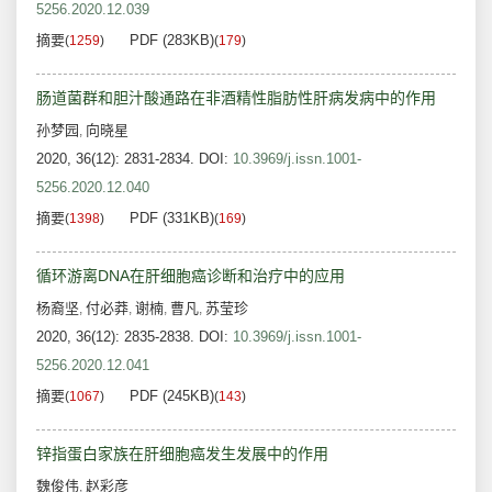
5256.2020.12.039
摘要
PDF (283KB)
(
1259
)
(
179
)
肠道菌群和胆汁酸通路在非酒精性脂肪性肝病发病中的作用
孙梦园
向晓星
,
2020, 36(12): 2831-2834.
DOI:
10.3969/j.issn.1001-
5256.2020.12.040
摘要
PDF (331KB)
(
1398
)
(
169
)
循环游离DNA在肝细胞癌诊断和治疗中的应用
杨裔坚
付必莽
谢楠
曹凡
苏莹珍
,
,
,
,
2020, 36(12): 2835-2838.
DOI:
10.3969/j.issn.1001-
5256.2020.12.041
摘要
PDF (245KB)
(
1067
)
(
143
)
锌指蛋白家族在肝细胞癌发生发展中的作用
魏俊伟
赵彩彦
,