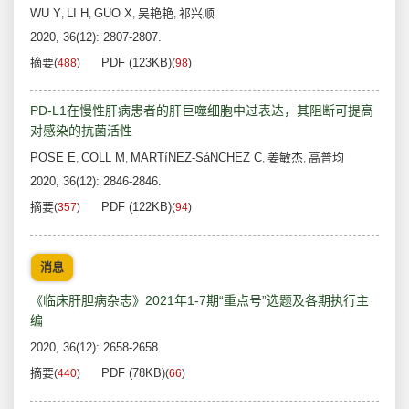
WU Y
LI H
GUO X
吴艳艳
祁兴顺
,
,
,
,
2020, 36(12): 2807-2807.
摘要
PDF (123KB)
(
488
)
(
98
)
PD-L1在慢性肝病患者的肝巨噬细胞中过表达，其阻断可提高
对感染的抗菌活性
POSE E
COLL M
MARTíNEZ-SáNCHEZ C
姜敏杰
高普均
,
,
,
,
2020, 36(12): 2846-2846.
摘要
PDF (122KB)
(
357
)
(
94
)
消息
《临床肝胆病杂志》2021年1-7期“重点号”选题及各期执行主
编
2020, 36(12): 2658-2658.
摘要
PDF (78KB)
(
440
)
(
66
)