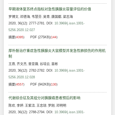
早期液体复苏终点指标对急性胰腺炎容量评估的价值
罗博文
邓德海
韦慧芬
吴青
唐国都
梁志海
,
,
,
,
,
2020, 36(12): 2777-2781.
DOI:
10.3969/j.issn.1001-
5256.2020.12.027
摘要
PDF (275KB)
(
4395
)
(
144
)
厚朴酚治疗重症急性胰腺炎大鼠模型并发急性肺损伤的作用机
制
王燕
齐文杰
曾亚薇
谷培云
苗彬
,
,
,
,
2020, 36(12): 2782-2782.
DOI:
10.3969/j.issn.1001-
5256.2020.12.028
摘要
PDF (942KB)
(
4557
)
(
130
)
代谢综合征及其组分对胰腺癌患者预后的影响
陈欢
李婷
王紫洁
王忠琼
罗刚
邓明明
,
,
,
,
,
2020, 36(12): 2788-2794.
DOI:
10.3969/j.issn.1001-