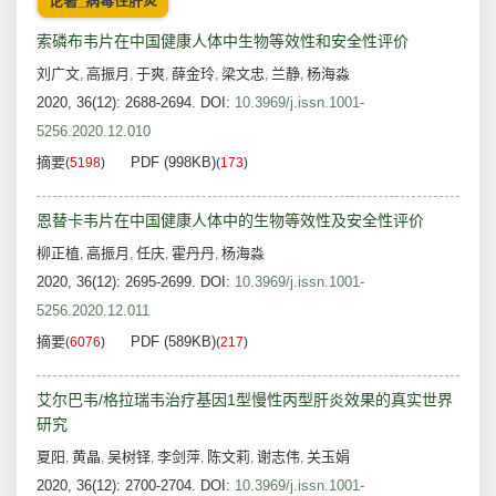
论著_病毒性肝炎
索磷布韦片在中国健康人体中生物等效性和安全性评价
刘广文
高振月
于爽
薛金玲
梁文忠
兰静
杨海淼
,
,
,
,
,
,
2020, 36(12): 2688-2694.
DOI:
10.3969/j.issn.1001-
5256.2020.12.010
摘要
PDF (998KB)
(
5198
)
(
173
)
恩替卡韦片在中国健康人体中的生物等效性及安全性评价
柳正植
高振月
任庆
霍丹丹
杨海淼
,
,
,
,
2020, 36(12): 2695-2699.
DOI:
10.3969/j.issn.1001-
5256.2020.12.011
摘要
PDF (589KB)
(
6076
)
(
217
)
艾尔巴韦/格拉瑞韦治疗基因1型慢性丙型肝炎效果的真实世界
研究
夏阳
黄晶
吴树铎
李剑萍
陈文莉
谢志伟
关玉娟
,
,
,
,
,
,
2020, 36(12): 2700-2704.
DOI:
10.3969/j.issn.1001-