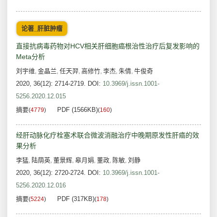
论著_肝脏肿瘤
直接抗病毒药物对HCV相关肝细胞癌根治性治疗后复发影响的
Meta分析
刘宇维
金晶兰
任天羿
高修竹
李杰
朱倩
牛俊奇
,
,
,
,
,
,
2020, 36(12): 2714-2719.
DOI:
10.3969/j.issn.1001-
5256.2020.12.015
摘要
PDF (1566KB)
(
4779
)
(
160
)
经肝动脉化疗栓塞术联合微波消融治疗中晚期原发性肝癌的效
果分析
李猛
陆荫英
董景辉
皋月娟
董政
陈敏
刘静
,
,
,
,
,
,
2020, 36(12): 2720-2724.
DOI:
10.3969/j.issn.1001-
5256.2020.12.016
摘要
PDF (317KB)
(
5224
)
(
178
)