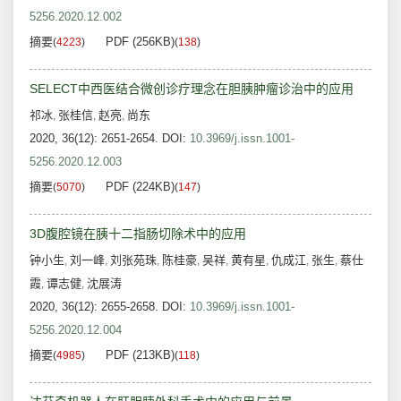
5256.2020.12.002
摘要
PDF (256KB)
(
4223
)
(
138
)
SELECT中西医结合微创诊疗理念在胆胰肿瘤诊治中的应用
祁冰
张桂信
赵亮
尚东
,
,
,
2020, 36(12): 2651-2654.
DOI:
10.3969/j.issn.1001-
5256.2020.12.003
摘要
PDF (224KB)
(
5070
)
(
147
)
3D腹腔镜在胰十二指肠切除术中的应用
钟小生
刘一峰
刘张苑珠
陈桂豪
吴祥
黄有星
仇成江
张生
蔡仕
,
,
,
,
,
,
,
,
霞
谭志健
沈展涛
,
,
2020, 36(12): 2655-2658.
DOI:
10.3969/j.issn.1001-
5256.2020.12.004
摘要
PDF (213KB)
(
4985
)
(
118
)