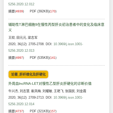
5256.2020.12.012
摘要
PDF (392KB)
(
4939
)
(
170
)
辅助性T淋巴细胞9在慢性丙型肝炎初治患者中的变化及临床意
义
王姣
田元元
梁志军
,
,
2020, 36(12): 2705-2708.
DOI:
10.3969/j.issn.1001-
5256.2020.12.013
摘要
PDF (535KB)
(
4997
)
(
141
)
论著_肝纤维化及肝硬化
外周血lncRNA-LET对慢性乙型肝炎肝硬化的诊断价值
牛兴杰
刘志慧
崔凤梅
刘耀敏
王艳飞
张国民
刘金霞
,
,
,
,
,
,
2020, 36(12): 2709-2713.
DOI:
10.3969/j.issn.1001-
5256.2020.12.014
摘要
PDF (321KB)
(
4737
)
(
157
)