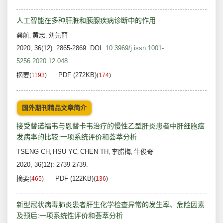
人工智能在多种肝脏和胰腺疾病诊断中的作用
龚航
黄忠
刘先丽
,
,
2020, 36(12): 2865-2869.
DOI:
10.3969/j.issn.1001-
5256.2020.12.048
摘要
PDF (272KB)
(
1193
)
(
174
)
国外期刊精品文章简介
接受替诺福韦与恩替卡韦治疗的慢性乙型肝炎患者中肝细胞癌
发病率的比较:一项系统评价和荟萃分析
TSENG CH
HSU YC
CHEN TH
李腊梅
牛俊奇
,
,
,
,
2020, 36(12): 2739-2739.
摘要
PDF (122KB)
(
465
)
(
136
)
新型冠状病毒肺炎患者肝生化学检查异常的发生率、危险因素
及预后:一项系统性评价和荟萃分析