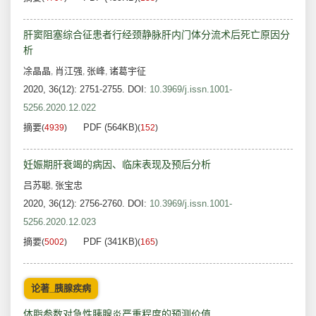
肝窦阻塞综合征患者行经颈静脉肝内门体分流术后死亡原因分
析
凃晶晶
肖江强
张峰
诸葛宇征
,
,
,
2020, 36(12): 2751-2755.
DOI:
10.3969/j.issn.1001-
5256.2020.12.022
摘要
PDF (564KB)
(
4939
)
(
152
)
妊娠期肝衰竭的病因、临床表现及预后分析
吕苏聪
张宝忠
,
2020, 36(12): 2756-2760.
DOI:
10.3969/j.issn.1001-
5256.2020.12.023
摘要
PDF (341KB)
(
5002
)
(
165
)
论著_胰腺疾病
体脂参数对急性胰腺炎严重程度的预测价值