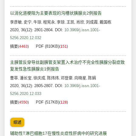
以消化道梗阻为主要表现的沟槽状胰腺炎2例报告
李彦敏
史宁
牛琼
程宪永
李琼
王凯
肖欣
刘成霞
戴国栋
,
,
,
,
,
,
,
,
2020, 36(12): 2801-2804.
DOI:
10.3969/j.issn.1001-
5256.2020.12.032
摘要
PDF (810KB)
(
4463
)
(
151
)
主胰管反穿导丝副胰管支架置入术治疗不完全性胰腺分裂症致
复发性急性胰腺炎1例报告
曹菲
潘长宝
徐庆成
陈炜炜
邓登豪
向晓星
陈娟
,
,
,
,
,
,
2020, 36(12): 2805-2807.
DOI:
10.3969/j.issn.1001-
5256.2020.12.033
摘要
PDF (517KB)
(
4550
)
(
128
)
综述
辅助性T淋巴细胞17在慢性炎症性肝病中的研究进展