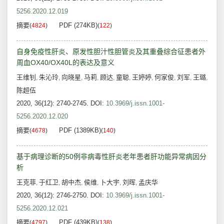
5256.2020.12.019
摘要
PDF (274KB)
(
4824
)
(
122
)
自身免疫性肝炎、原发性胆汁性胆管炎及其重叠综合征患者外
周血OX40/OX40L的表达及意义
王维钊
朱沁玲
向晓星
马莉
顾达
童聪
王婷婷
何家俊
刘军
王璐
,
,
,
,
,
,
,
,
,
,
陈超伍
2020, 36(12): 2740-2745.
DOI:
10.3969/j.issn.1001-
5256.2020.12.020
摘要
PDF (1389KB)
(
4678
)
(
140
)
基于病理诊断的50例非病毒性肝炎老年患者肝功能异常病因分
析
王克菲
于红卫
胡中杰
侯维
卜大宇
刘晖
孟庆华
,
,
,
,
,
,
2020, 36(12): 2746-2750.
DOI:
10.3969/j.issn.1001-
5256.2020.12.021
摘要
PDF (439KB)
(
4797
)
(
138
)