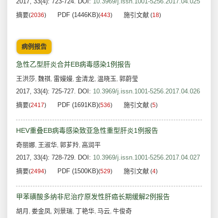
2017, 33(4): 723-724.
DOI:
10.3969/j.issn.1001-5256.2017.04.025
摘要
PDF (1446KB)
施引文献
(
2036
)
(
443
)
(
18
)
病例报告
急性乙型肝炎合并EB病毒感染1例报告
王洪莎
魏祺
雷嫚嫚
金清龙
温晓玉
郭蔚莹
,
,
,
,
,
2017, 33(4): 725-727.
DOI:
10.3969/j.issn.1001-5256.2017.04.026
摘要
PDF (1691KB)
施引文献
(
2417
)
(
536
)
(
5
)
HEV重叠EB病毒感染致亚急性重型肝炎1例报告
奇丽娜
王淑华
郭芗羚
高润平
,
,
,
2017, 33(4): 728-729.
DOI:
10.3969/j.issn.1001-5256.2017.04.027
摘要
PDF (1500KB)
施引文献
(
2494
)
(
529
)
(
4
)
甲苯磺酸多纳非尼治疗原发性肝癌长期缓解2例报告
胡月
娄金凤
刘景瑞
丁艳华
马云
牛俊奇
,
,
,
,
,