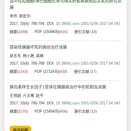
血中性粒细胞/淋巴细胞比率与相关肝脏疾病预后关系的研究进
展
李乔
郭宏华
,
2017, 33(4): 780-784.
DOI:
10.3969/j.issn.1001-5256.2017.04.041
摘要
PDF (1509KB)
施引文献
(
2258
)
(
416
)
(
18
)
感染性胰腺坏死的微创治疗进展
吴东东
杨小艳
高峰
,
,
2017, 33(4): 785-789.
DOI:
10.3969/j.issn.1001-5256.2017.04.042
摘要
PDF (1711KB)
施引文献
(
2143
)
(
420
)
(
17
)
胰岛素样生长因子1受体在胰腺癌治疗中的机制及进展
王悦超
亓文骞
赵平
,
,
2017, 33(4): 790-794.
DOI:
10.3969/j.issn.1001-5256.2017.04.043
摘要
PDF (1545KB)
施引文献
(
2270
)
(
456
)
(
12
)
会议纪要