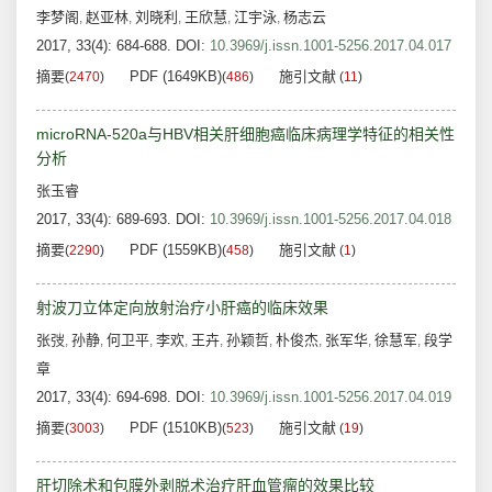
李梦阁
赵亚林
刘晓利
王欣慧
江宇泳
杨志云
,
,
,
,
,
2017, 33(4): 684-688.
DOI:
10.3969/j.issn.1001-5256.2017.04.017
摘要
PDF (1649KB)
施引文献
(
2470
)
(
486
)
(
11
)
microRNA-520a与HBV相关肝细胞癌临床病理学特征的相关性
分析
张玉睿
2017, 33(4): 689-693.
DOI:
10.3969/j.issn.1001-5256.2017.04.018
摘要
PDF (1559KB)
施引文献
(
2290
)
(
458
)
(
1
)
射波刀立体定向放射治疗小肝癌的临床效果
张弢
孙静
何卫平
李欢
王卉
孙颖哲
朴俊杰
张军华
徐慧军
段学
,
,
,
,
,
,
,
,
,
章
2017, 33(4): 694-698.
DOI:
10.3969/j.issn.1001-5256.2017.04.019
摘要
PDF (1510KB)
施引文献
(
3003
)
(
523
)
(
19
)
肝切除术和包膜外剥脱术治疗肝血管瘤的效果比较