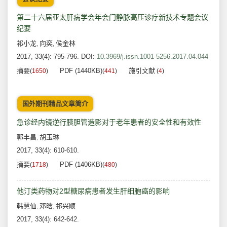
第二十六届亚太肝病学会年会门静脉高压诊疗新技术专题会议
纪要
祁小龙
向奕
侯金林
,
,
2017, 33(4): 795-796.
DOI:
10.3969/j.issn.1001-5256.2017.04.044
摘要
PDF (1440KB)
施引文献
(
1650
)
(
441
)
(
4
)
国外期刊精品文章简介
急诊经内镜逆行胰胆管造影对于老年患者的安全性和有效性
郭丰昌
胡玉琳
,
2017, 33(4): 610-610.
摘要
PDF (1406KB)
(
1718
)
(
480
)
他汀类药物对2型糖尿病患者发生肝细胞癌的影响
韩慧仙
邓晗
祁兴顺
,
,
2017, 33(4): 642-642.