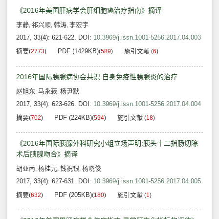
《2016年美国肝病学会肝细胞癌治疗指南》摘译
李静
祁兴顺
韩涛
李宏宇
,
,
,
2017, 33(4): 621-622.
DOI:
10.3969/j.issn.1001-5256.2017.04.003
摘要
PDF (1429KB)
施引文献
(
2773
)
(
589
)
(
6
)
2016年国际胰腺病协会共识:自身免疫性胰腺炎的治疗
赵旭东
马永蔌
杨尹默
,
,
2017, 33(4): 623-626.
DOI:
10.3969/j.issn.1001-5256.2017.04.004
摘要
PDF (224KB)
施引文献
(
702
)
(
594
)
(
18
)
《2016年国际胰腺外科研究小组立场声明:胰头十二指肠切除
术后胰腺吻合》摘译
胡亚南
杨桂元
钱祝银
杨晓俊
,
,
,
2017, 33(4): 627-631.
DOI:
10.3969/j.issn.1001-5256.2017.04.005
摘要
PDF (205KB)
施引文献
(
632
)
(
180
)
(
1
)