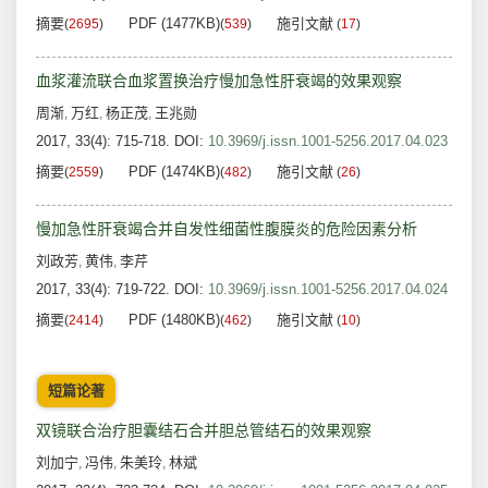
摘要
PDF (1477KB)
施引文献
(
2695
)
(
539
)
(
17
)
血浆灌流联合血浆置换治疗慢加急性肝衰竭的效果观察
周渐
万红
杨正茂
王兆勋
,
,
,
2017, 33(4): 715-718.
DOI:
10.3969/j.issn.1001-5256.2017.04.023
摘要
PDF (1474KB)
施引文献
(
2559
)
(
482
)
(
26
)
慢加急性肝衰竭合并自发性细菌性腹膜炎的危险因素分析
刘政芳
黄伟
李芹
,
,
2017, 33(4): 719-722.
DOI:
10.3969/j.issn.1001-5256.2017.04.024
摘要
PDF (1480KB)
施引文献
(
2414
)
(
462
)
(
10
)
短篇论著
双镜联合治疗胆囊结石合并胆总管结石的效果观察
刘加宁
冯伟
朱美玲
林斌
,
,
,