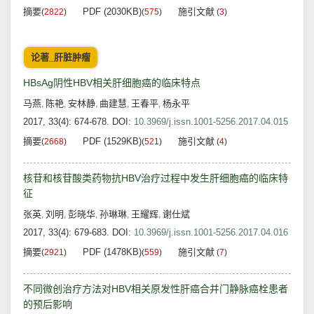
摘要
PDF (2030KB)
施引文献
(
2822
)
(
575
)
(
3
)
论著_肝脏肿瘤
HBsAg阴性HBV相关肝细胞癌的临床特点
马燕
陈艳
安林静
曲建慧
王春平
杨永平
,
,
,
,
,
2017, 33(4): 674-678.
DOI:
10.3969/j.issn.1001-5256.2017.04.015
摘要
PDF (1529KB)
施引文献
(
2668
)
(
521
)
(
4
)
核苷和核苷酸类药物抗HBV治疗过程中发生肝细胞癌的临床特
征
张英
刘明
彭晓华
孙琳琳
王耀辉
谢仕斌
,
,
,
,
,
2017, 33(4): 679-683.
DOI:
10.3969/j.issn.1001-5256.2017.04.016
摘要
PDF (1478KB)
施引文献
(
2921
)
(
559
)
(
7
)
不同微创治疗方法对HBV相关原发性肝癌合并门静脉癌栓患者
的预后影响