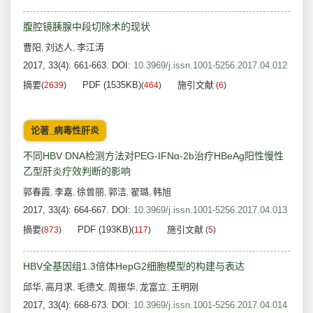
腹腔镜胰腺中段切除术的现状
曹阳
刘达人
李江涛
,
,
2017, 33(4): 661-663.
DOI:
10.3969/j.issn.1001-5256.2017.04.012
摘要
PDF (1535KB)
施引文献
(
2639
)
(
464
)
(
6
)
论著_病毒性肝炎
不同HBV DNA检测方法对PEG-IFNɑ-2b治疗HBeAg阳性慢性
乙型肝炎疗效判断的影响
郭春霞
李嘉
徐曾丽
郭洁
翟璐
韩旭
,
,
,
,
,
2017, 33(4): 664-667.
DOI:
10.3969/j.issn.1001-5256.2017.04.013
摘要
PDF (193KB)
施引文献
(
873
)
(
117
)
(
5
)
HBV全基因组1.3倍体HepG2细胞模型的构建与表达
邱华
高月求
毛德文
周振华
龙富立
王明刚
,
,
,
,
,
2017, 33(4): 668-673.
DOI:
10.3969/j.issn.1001-5256.2017.04.014