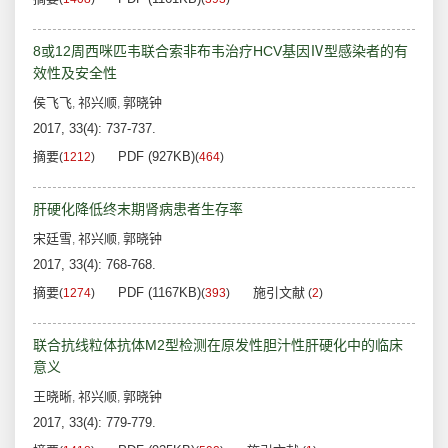
8或12周西咪匹韦联合索非布韦治疗HCV基因Ⅳ型感染者的有
效性及安全性
侯飞飞
祁兴顺
郭晓钟
,
,
2017, 33(4): 737-737.
摘要
PDF (927KB)
(
1212
)
(
464
)
肝硬化降低终末期肾病患者生存率
宋廷雪
祁兴顺
郭晓钟
,
,
2017, 33(4): 768-768.
摘要
PDF (1167KB)
施引文献
(
1274
)
(
393
)
(
2
)
联合抗线粒体抗体M2型检测在原发性胆汁性肝硬化中的临床
意义
王晓晰
祁兴顺
郭晓钟
,
,
2017, 33(4): 779-779.