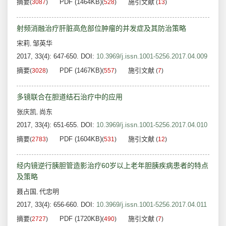
摘要
PDF (1464KB)
施引文献
(
3087
)
(
528
)
(
13
)
射频消融治疗肝脏高危部位肿瘤的并发症及其防治策略
宋莉
邹英华
,
2017, 33(4): 647-650.
DOI:
10.3969/j.issn.1001-5256.2017.04.009
摘要
PDF (1467KB)
施引文献
(
3028
)
(
557
)
(
7
)
多镜联合在胆道结石治疗中的应用
张庆凯
尚东
,
2017, 33(4): 651-655.
DOI:
10.3969/j.issn.1001-5256.2017.04.010
摘要
PDF (1604KB)
施引文献
(
2783
)
(
531
)
(
12
)
经内镜逆行胰胆管造影治疗60岁以上老年胆胰疾病患者的特点
及策略
聂占国
代忠明
,
2017, 33(4): 656-660.
DOI:
10.3969/j.issn.1001-5256.2017.04.011
摘要
PDF (1720KB)
施引文献
(
2727
)
(
490
)
(
7
)