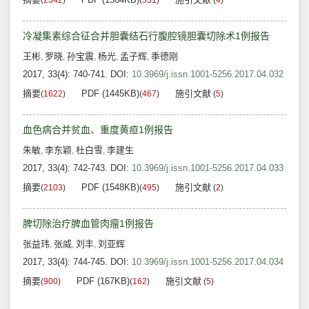
(
2342
)
(
531
)
(
4
)
冷凝集素综合征合并胆囊结石行腹腔镜胆囊切除术1例报告
王彬
罗晓
孙宝震
杨光
孟子辉
季德刚
,
,
,
,
,
2017, 33(4): 740-741.
DOI:
10.3969/j.issn.1001-5256.2017.04.032
摘要
PDF (1445KB)
施引文献
(
1622
)
(
467
)
(
5
)
血色病合并贫血、重度黄疸1例报告
朱敏
李东颖
杜白雪
李建生
,
,
,
2017, 33(4): 742-743.
DOI:
10.3969/j.issn.1001-5256.2017.04.033
摘要
PDF (1548KB)
施引文献
(
2103
)
(
495
)
(
2
)
脾切除治疗脾血管肉瘤1例报告
张益玮
张威
刘丰
刘亚辉
,
,
,
2017, 33(4): 744-745.
DOI:
10.3969/j.issn.1001-5256.2017.04.034
摘要
PDF (167KB)
施引文献
(
900
)
(
162
)
(
5
)