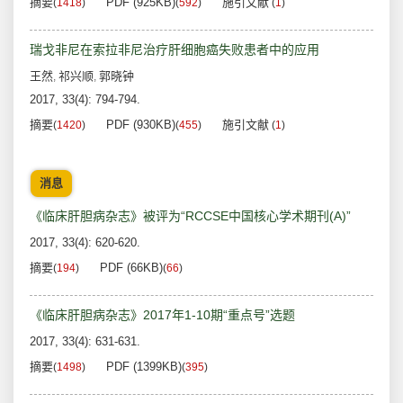
摘要
PDF (925KB)
施引文献
(
1418
)
(
592
)
(
1
)
瑞戈非尼在索拉非尼治疗肝细胞癌失败患者中的应用
王然
祁兴顺
郭晓钟
,
,
2017, 33(4): 794-794.
摘要
PDF (930KB)
施引文献
(
1420
)
(
455
)
(
1
)
消息
《临床肝胆病杂志》被评为“RCCSE中国核心学术期刊(A)”
2017, 33(4): 620-620.
摘要
PDF (66KB)
(
194
)
(
66
)
《临床肝胆病杂志》2017年1-10期“重点号”选题
2017, 33(4): 631-631.
摘要
PDF (1399KB)
(
1498
)
(
395
)