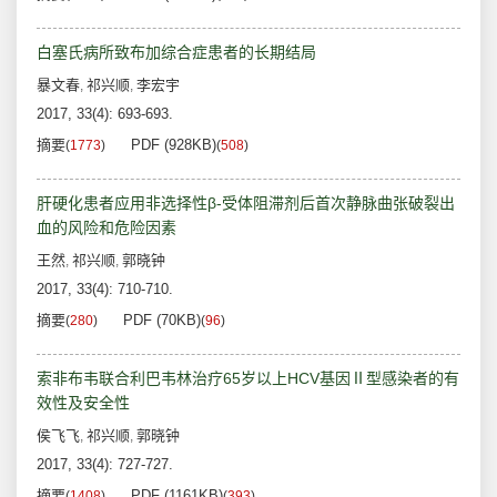
白塞氏病所致布加综合症患者的长期结局
暴文春
祁兴顺
李宏宇
,
,
2017, 33(4): 693-693.
摘要
PDF (928KB)
(
1773
)
(
508
)
肝硬化患者应用非选择性β-受体阻滞剂后首次静脉曲张破裂出
血的风险和危险因素
王然
祁兴顺
郭晓钟
,
,
2017, 33(4): 710-710.
摘要
PDF (70KB)
(
280
)
(
96
)
索非布韦联合利巴韦林治疗65岁以上HCV基因Ⅱ型感染者的有
效性及安全性
侯飞飞
祁兴顺
郭晓钟
,
,
2017, 33(4): 727-727.
摘要
PDF (1161KB)
(
1408
)
(
393
)