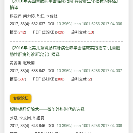
《2016年美国胃肠病学会临床指南:异常肝生化指标的评估》
摘译
杨亚婷
闫力婷
陈红
李俊峰
,
,
,
2017, 33(4): 632-637.
DOI:
10.3969/j.issn.1001-5256.2017.04.006
摘要
PDF (239KB)
施引文献
(
742
)
(
429
)
(
13
)
《2016年北美儿童胃肠病肝病营养学会临床实践指南:儿童脂
肪性肝病的诊断治疗》摘译
黄鑫禹
张秋瓒
,
2017, 33(4): 638-642.
DOI:
10.3969/j.issn.1001-5256.2017.04.007
摘要
PDF (241KB)
施引文献
(
637
)
(
308
)
(
2
)
专家论坛
腹腔镜肝切除术——微创外科时代的选择
刘斌
李文岗
陈福真
,
,
2017, 33(4): 643-646.
DOI:
10.3969/j.issn.1001-5256.2017.04.008