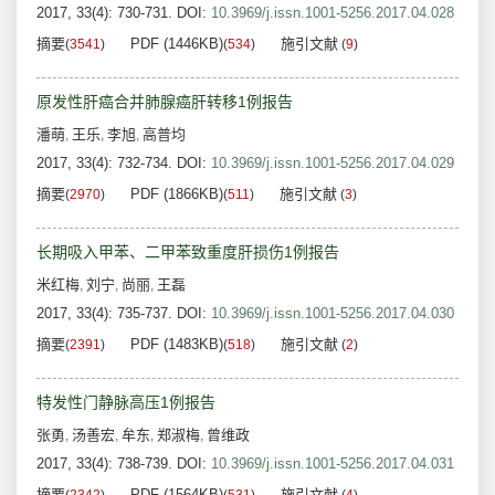
2017, 33(4): 730-731.
DOI:
10.3969/j.issn.1001-5256.2017.04.028
摘要
PDF (1446KB)
施引文献
(
3541
)
(
534
)
(
9
)
原发性肝癌合并肺腺癌肝转移1例报告
潘萌
王乐
李旭
高普均
,
,
,
2017, 33(4): 732-734.
DOI:
10.3969/j.issn.1001-5256.2017.04.029
摘要
PDF (1866KB)
施引文献
(
2970
)
(
511
)
(
3
)
长期吸入甲苯、二甲苯致重度肝损伤1例报告
米红梅
刘宁
尚丽
王磊
,
,
,
2017, 33(4): 735-737.
DOI:
10.3969/j.issn.1001-5256.2017.04.030
摘要
PDF (1483KB)
施引文献
(
2391
)
(
518
)
(
2
)
特发性门静脉高压1例报告
张勇
汤善宏
牟东
郑淑梅
曾维政
,
,
,
,
2017, 33(4): 738-739.
DOI:
10.3969/j.issn.1001-5256.2017.04.031
摘要
PDF (1564KB)
施引文献