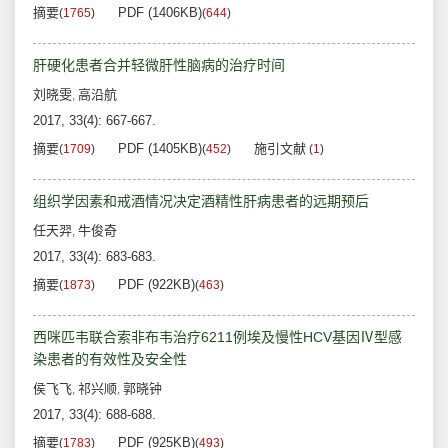
摘要
PDF (1406KB)
(
1765
)
(
644
)
肝硬化患者合并轻微肝性脑病的治疗时间
刘晓雯
高沿航
,
2017, 33(4): 667-667.
摘要
PDF (1405KB)
施引文献
(
1709
)
(
452
)
(
1
)
组织学因素和戒酒情况决定酒精性肝病患者的远期预后
任天羿
牛俊奇
,
2017, 33(4): 683-683.
摘要
PDF (922KB)
(
1873
)
(
463
)
西咪匹韦联合索非布韦治疗6211例埃及慢性HCV基因Ⅳ型感
染患者的有效性及安全性
侯飞飞
祁兴顺
郭晓钟
,
,
2017, 33(4): 688-688.
摘要
PDF (925KB)
(
1783
)
(
493
)