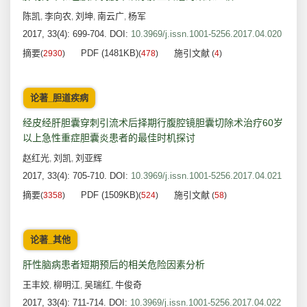
陈凯
李向农
刘坤
南云广
杨军
,
,
,
,
2017, 33(4): 699-704.
DOI:
10.3969/j.issn.1001-5256.2017.04.020
摘要
PDF (1481KB)
施引文献
(
2930
)
(
478
)
(
4
)
论著_胆道疾病
经皮经肝胆囊穿刺引流术后择期行腹腔镜胆囊切除术治疗60岁
以上急性重症胆囊炎患者的最佳时机探讨
赵红光
刘凯
刘亚辉
,
,
2017, 33(4): 705-710.
DOI:
10.3969/j.issn.1001-5256.2017.04.021
摘要
PDF (1509KB)
施引文献
(
3358
)
(
524
)
(
58
)
论著_其他
肝性脑病患者短期预后的相关危险因素分析
王丰姣
柳明江
吴瑞红
牛俊奇
,
,
,
2017, 33(4): 711-714.
DOI:
10.3969/j.issn.1001-5256.2017.04.022