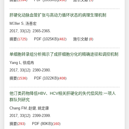
(
1594
)
(
430
)
(
5
)
肝硬化动脉血管扩张与高动力循环状态的病理生理机制
Mller S
汤善宏
,
2017, 33(12): 2365-2365.
摘要
PDF (1025KB)
施引文献
(
1725
)
(
482
)
(
8
)
单细胞转录组分析揭示了成肝细胞分化的精确途径和调控机制
Yang L
徐成冉
,
2017, 33(12): 2380-2380.
摘要
PDF (1022KB)
(
1536
)
(
408
)
他汀类药物降低HBV、HCV相关肝硬化的失代偿风险:一项人
群队列研究
Chang FM
赵健
姚定康
,
,
2017, 33(12): 2399-2399.
摘要
PDF (80KB)
(
293
)
(
160
)