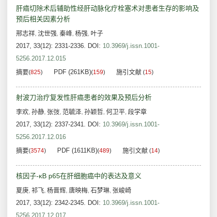
肝癌切除术后辅助性经肝动脉化疗栓塞术对患者生存的影响及
预后相关因素分析
邢志祥
沈世强
秦峰
杨强
叶子
,
,
,
,
2017, 33(12): 2331-2336.
DOI:
10.3969/j.issn.1001-
5256.2017.12.015
摘要
PDF (261KB)
施引文献
(
825
)
(
159
)
(
15
)
射波刀治疗复发性肝癌患者的效果及预后分析
李欢
孙静
张弢
范毓泽
孙颖哲
何卫平
段学章
,
,
,
,
,
,
2017, 33(12): 2337-2341.
DOI:
10.3969/j.issn.1001-
5256.2017.12.016
摘要
PDF (1611KB)
施引文献
(
3574
)
(
489
)
(
14
)
核因子-κB p65在肝细胞癌中的表达及意义
夏庚
祁飞
杨晋辉
唐映梅
石梦琳
张峻崎
,
,
,
,
,
2017, 33(12): 2342-2345.
DOI:
10.3969/j.issn.1001-
5256.2017.12.017