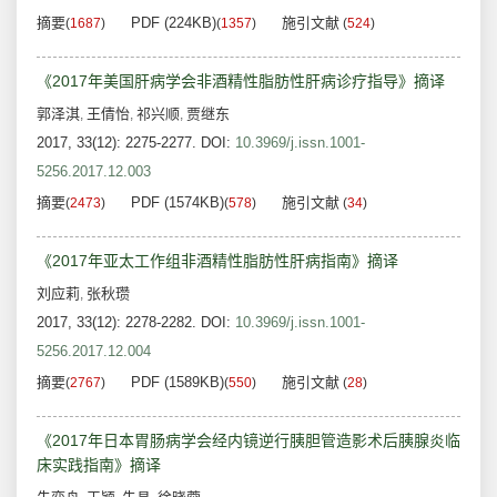
摘要
PDF (224KB)
施引文献
(
1687
)
(
1357
)
(
524
)
《2017年美国肝病学会非酒精性脂肪性肝病诊疗指导》摘译
郭泽淇
王倩怡
祁兴顺
贾继东
,
,
,
2017, 33(12): 2275-2277.
DOI:
10.3969/j.issn.1001-
5256.2017.12.003
摘要
PDF (1574KB)
施引文献
(
2473
)
(
578
)
(
34
)
《2017年亚太工作组非酒精性脂肪性肝病指南》摘译
刘应莉
张秋瓒
,
2017, 33(12): 2278-2282.
DOI:
10.3969/j.issn.1001-
5256.2017.12.004
摘要
PDF (1589KB)
施引文献
(
2767
)
(
550
)
(
28
)
《2017年日本胃肠病学会经内镜逆行胰胆管造影术后胰腺炎临
床实践指南》摘译