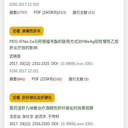
5256.2017.12.010
摘要
PDF (1603KB)
施引文献
(
2757
)
(
513
)
(
13
)
论著_病毒性肝炎
PEG-IFNα-2a与阿德福韦酯的联用方式对HBeAg阳性慢性乙型
肝炎疗效的影响
武晓丽
2017, 33(12): 2311-2315.
DOI:
10.3969/j.issn.1001-
5256.2017.12.011
摘要
PDF (225KB)
施引文献
(
841
)
(
102
)
(
5
)
论著_肝纤维化及肝硬化
蒙药清肝九味散治疗酒精性肝纤维化的效果观察
戈宏焱
张仕华
赵百岁
于传科
,
,
,
2017, 33(12): 2316-2320.
DOI:
10.3969/j.issn.1001-