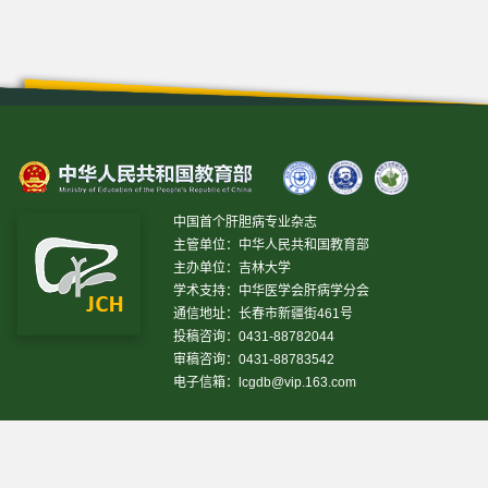
中国首个肝胆病专业杂志
主管单位：中华人民共和国教育部
主办单位：吉林大学
学术支持：中华医学会肝病学分会
通信地址：长春市新疆街461号
投稿咨询：0431-88782044
审稿咨询：0431-88783542
电子信箱：
lcgdb@vip.163.com
昨日IP[
21366
]
昨日PV[
72462
]
今日IP[
5861
]
今日PV[
20244
]