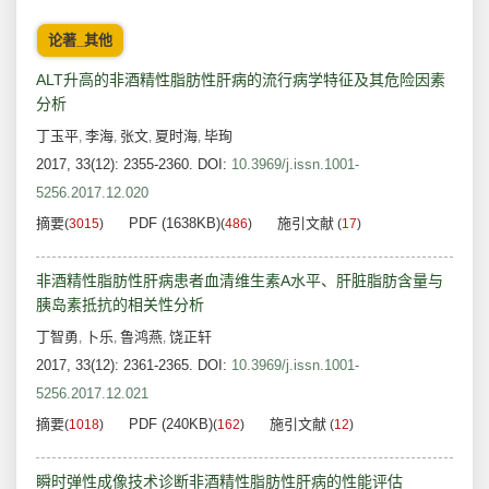
论著_其他
ALT升高的非酒精性脂肪性肝病的流行病学特征及其危险因素
分析
丁玉平
李海
张文
夏时海
毕珣
,
,
,
,
2017, 33(12): 2355-2360.
DOI:
10.3969/j.issn.1001-
5256.2017.12.020
摘要
PDF (1638KB)
施引文献
(
3015
)
(
486
)
(
17
)
非酒精性脂肪性肝病患者血清维生素A水平、肝脏脂肪含量与
胰岛素抵抗的相关性分析
丁智勇
卜乐
鲁鸿燕
饶正轩
,
,
,
2017, 33(12): 2361-2365.
DOI:
10.3969/j.issn.1001-
5256.2017.12.021
摘要
PDF (240KB)
施引文献
(
1018
)
(
162
)
(
12
)
瞬时弹性成像技术诊断非酒精性脂肪性肝病的性能评估