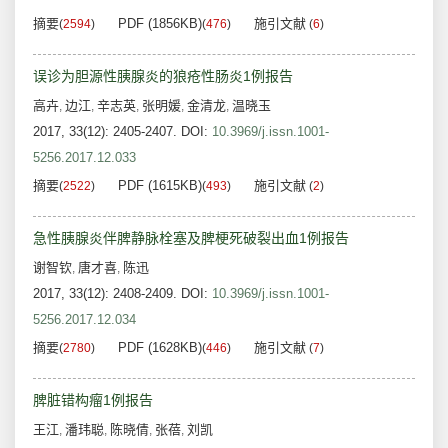
摘要
PDF (1856KB)
施引文献
(
2594
)
(
476
)
(
6
)
误诊为胆源性胰腺炎的狼疮性肠炎1例报告
高卉
边江
辛志英
张明媛
金清龙
温晓玉
,
,
,
,
,
2017, 33(12): 2405-2407.
DOI:
10.3969/j.issn.1001-
5256.2017.12.033
摘要
PDF (1615KB)
施引文献
(
2522
)
(
493
)
(
2
)
急性胰腺炎伴脾静脉栓塞及脾梗死破裂出血1例报告
谢智钦
唐才喜
陈迅
,
,
2017, 33(12): 2408-2409.
DOI:
10.3969/j.issn.1001-
5256.2017.12.034
摘要
PDF (1628KB)
施引文献
(
2780
)
(
446
)
(
7
)
脾脏错构瘤1例报告
王江
潘玮聪
陈晓倩
张蓓
刘凯
,
,
,
,