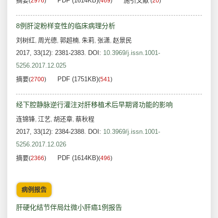
摘要
PDF (1614KB)
施引文献
(
2976
)
(
469
)
(
20
)
8例肝淀粉样变性的临床病理分析
刘树红
周光德
郭超楠
朱莉
张潇
赵景民
,
,
,
,
,
2017, 33(12): 2381-2383.
DOI:
10.3969/j.issn.1001-
5256.2017.12.025
摘要
PDF (1751KB)
(
2700
)
(
541
)
经下腔静脉逆行灌注对肝移植术后早期肾功能的影响
连锦锋
江艺
胡还章
蔡秋程
,
,
,
2017, 33(12): 2384-2388.
DOI:
10.3969/j.issn.1001-
5256.2017.12.026
摘要
PDF (1614KB)
(
2366
)
(
496
)
病例报告
肝硬化结节伴局灶微小肝癌1例报告