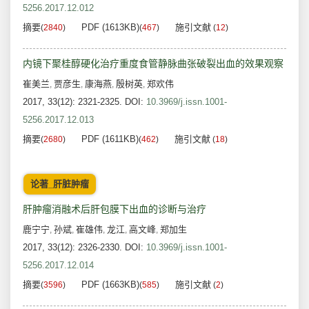
5256.2017.12.012
摘要
PDF (1613KB)
施引文献
(
2840
)
(
467
)
(
12
)
内镜下聚桂醇硬化治疗重度食管静脉曲张破裂出血的效果观察
崔美兰
贾彦生
康海燕
殷树英
郑欢伟
,
,
,
,
2017, 33(12): 2321-2325.
DOI:
10.3969/j.issn.1001-
5256.2017.12.013
摘要
PDF (1611KB)
施引文献
(
2680
)
(
462
)
(
18
)
论著_肝脏肿瘤
肝肿瘤消融术后肝包膜下出血的诊断与治疗
鹿宁宁
孙斌
崔雄伟
龙江
高文峰
郑加生
,
,
,
,
,
2017, 33(12): 2326-2330.
DOI:
10.3969/j.issn.1001-
5256.2017.12.014
摘要
PDF (1663KB)
施引文献
(
3596
)
(
585
)
(
2
)