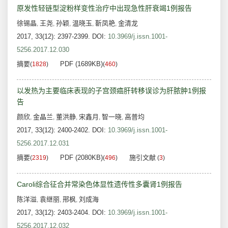
原发性轻链型淀粉样变性治疗中出现急性肝衰竭1例报告
徐锡晶
王尧
孙颖
温晓玉
靳凤艳
金清龙
,
,
,
,
,
2017, 33(12): 2397-2399.
DOI:
10.3969/j.issn.1001-
5256.2017.12.030
摘要
PDF (1689KB)
(
1828
)
(
460
)
以发热为主要临床表现的子宫颈癌肝转移误诊为肝脓肿1例报
告
颜欣
金晶兰
董洪静
宋鑫月
智一晓
高普均
,
,
,
,
,
2017, 33(12): 2400-2402.
DOI:
10.3969/j.issn.1001-
5256.2017.12.031
摘要
PDF (2080KB)
施引文献
(
2319
)
(
496
)
(
3
)
Caroli综合征合并常染色体显性遗传性多囊肾1例报告
陈洋溢
袁继丽
邢枫
刘成海
,
,
,
2017, 33(12): 2403-2404.
DOI:
10.3969/j.issn.1001-
5256.2017.12.032