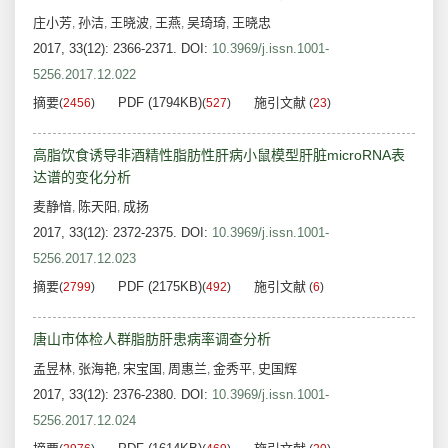
庄小芳
孙洁
王晓波
王燕
吴琦琦
王晓忠
,
,
,
,
,
2017, 33(12): 2366-2371.
DOI:
10.3969/j.issn.1001-
5256.2017.12.022
摘要
PDF (1794KB)
施引文献
(
2456
)
(
527
)
(
23
)
高脂饮食诱导非酒精性脂肪性肝病小鼠模型肝脏microRNA表
达谱的变化分析
麦静愔
陈天阳
成扬
,
,
2017, 33(12): 2372-2375.
DOI:
10.3969/j.issn.1001-
5256.2017.12.023
摘要
PDF (2175KB)
施引文献
(
2799
)
(
492
)
(
6
)
唐山市体检人群脂肪肝患病率调查分析
孟昱林
张海艳
宋宝国
周惠兰
金秀平
史国辉
,
,
,
,
,
2017, 33(12): 2376-2380.
DOI:
10.3969/j.issn.1001-
5256.2017.12.024