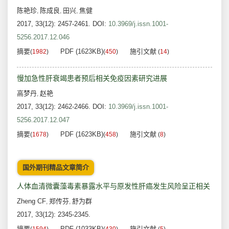
陈艳珍
陈成良
田兴
焦健
,
,
,
2017, 33(12): 2457-2461.
DOI:
10.3969/j.issn.1001-
5256.2017.12.046
摘要
PDF (1623KB)
施引文献
(
1982
)
(
450
)
(
14
)
慢加急性肝衰竭患者预后相关免疫因素研究进展
高梦丹
赵艳
,
2017, 33(12): 2462-2466.
DOI:
10.3969/j.issn.1001-
5256.2017.12.047
摘要
PDF (1623KB)
施引文献
(
1678
)
(
458
)
(
8
)
国外期刊精品文章简介
人体血清微囊藻毒素暴露水平与原发性肝癌发生风险呈正相关
Zheng CF
郑传芬
舒为群
,
,
2017, 33(12): 2345-2345.
摘要
PDF (1033KB)
施引文献