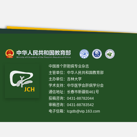
中国首个肝胆病专业杂志
主管单位：中华人民共和国教育部
主办单位：吉林大学
学术支持：中华医学会肝病学分会
通信地址：长春市新疆街461号
投稿咨询：0431-88782044
审稿咨询：0431-88783542
电子信箱：
lcgdb@vip.163.com
昨日IP[
21366
]
昨日PV[
72462
]
今日IP[
7691
]
今日PV[
23773
]