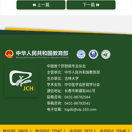
上一篇
下一篇
中国首个肝胆病专业杂志
主管单位：中华人民共和国教育部
主办单位：吉林大学
学术支持：中华医学会肝病学分会
通信地址：长春市新疆街461号
投稿咨询：0431-88782044
审稿咨询：0431-88783542
电子信箱：
lcgdb@vip.163.com
昨日IP[
18616
]
昨日PV[
77547
]
今日IP[
2973
]
今日PV[
15548
]