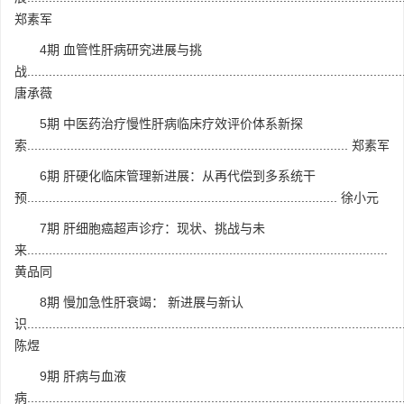
郑素军
4期 血管性肝病研究进展与挑
战........................................................................................................
唐承薇
5期 中医药治疗慢性肝病临床疗效评价体系新探
索......................................................................................... 郑素军
6期 肝硬化临床管理新进展：从再代偿到多系统干
预...................................................................................... 徐小元
7期 肝细胞癌超声诊疗：现状、挑战与未
来....................................................................................................
黄品同
8期 慢加急性肝衰竭： 新进展与新认
识........................................................................................................
陈煜
9期 肝病与血液
病.........................................................................................................