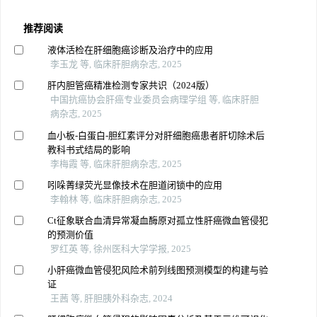
推荐阅读
液体活检在肝细胞癌诊断及治疗中的应用
李玉龙 等, 临床肝胆病杂志, 2025
肝内胆管癌精准检测专家共识（2024版）
中国抗癌协会肝癌专业委员会病理学组 等, 临床肝胆
病杂志, 2025
血小板-白蛋白-胆红素评分对肝细胞癌患者肝切除术后
教科书式结局的影响
李梅霞 等, 临床肝胆病杂志, 2025
吲哚菁绿荧光显像技术在胆道闭锁中的应用
李翰林 等, 临床肝胆病杂志, 2025
Ct征象联合血清异常凝血酶原对孤立性肝癌微血管侵犯
的预测价值
罗红英 等, 徐州医科大学学报, 2025
小肝癌微血管侵犯风险术前列线图预测模型的构建与验
证
王茜 等, 肝胆胰外科杂志, 2024