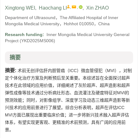
,
,
Xingtong WEI
,
Haochang LI
,
Xin ZHAO
Department of Ultrasound，The Affiliated Hospital of Inner
Mongolia Medical University，Hohhot 010050，China
Research funding:
Inner Mongolia Medical University General
Project
(YKD2025MS006)
摘要
摘要:
术前无创评估肝内胆管癌（ICC）微血管侵犯（MVI），对制
定个体化治疗方案及判断预后至关重要。本综述旨在全面探讨超声
技术在此领域的应用价值，详细阐述了灰阶超声、超声造影和超声
弹性成像等技术通过分析病灶形态、血流灌注及硬度特征对MVI的
预测效能；同时，对影像组学、深度学习及动态三维超声造影等新
兴技术的应用前景进行了展望。综合分析表明，超声在评估ICC
MVI方面已展现出重要临床价值；进一步将新兴技术融入超声评估
体系，有望实现更客观、更精准的术前预测，具有广阔的应用前
景。