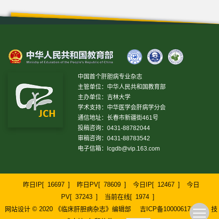
中国首个肝胆病专业杂志
主管单位：中华人民共和国教育部
主办单位：吉林大学
学术支持：中华医学会肝病学分会
通信地址：长春市新疆街461号
投稿咨询：0431-88782044
审稿咨询：0431-88783542
电子信箱：
lcgdb@vip.163.com
昨日IP[
16697
]
昨日PV[
78609
]
今日IP[
12467
]
今日
PV[
37243
]
当前在线[
1974
]
网站设计 © 2020 《临床肝胆病杂志》编辑部
吉ICP备10000617号-1
技