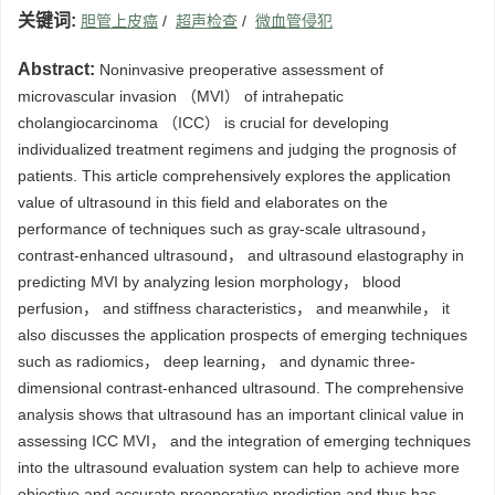
关键词:
胆管上皮癌
/
超声检查
/
微血管侵犯
Abstract:
Noninvasive preoperative assessment of
microvascular invasion （MVI） of intrahepatic
cholangiocarcinoma （ICC） is crucial for developing
individualized treatment regimens and judging the prognosis of
patients. This article comprehensively explores the application
value of ultrasound in this field and elaborates on the
performance of techniques such as gray-scale ultrasound，
contrast-enhanced ultrasound， and ultrasound elastography in
predicting MVI by analyzing lesion morphology， blood
perfusion， and stiffness characteristics， and meanwhile， it
also discusses the application prospects of emerging techniques
such as radiomics， deep learning， and dynamic three-
dimensional contrast-enhanced ultrasound. The comprehensive
analysis shows that ultrasound has an important clinical value in
assessing ICC MVI， and the integration of emerging techniques
into the ultrasound evaluation system can help to achieve more
objective and accurate preoperative prediction and thus has