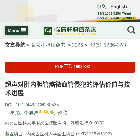
中文
English
｜
ISSN 1001-5256 (Print)
ISSN 2097-3497 (Online)
CN 22-1108/R
Menu
文章导航
>
临床肝胆病杂志
>
2026
>
42(5): 1236-1240
PDF下载
( 602 KB)
超声对肝内胆管癌微血管侵犯的评估价值与技
术进展
DOI:
10.12449/JCH260535
,
,
卫星彤
,
李昊昌
,
赵欣
内蒙古医科大学附属医院超声科，呼和浩特 010050
基金项目:
内蒙古医科大学面上项目
(YKD2025MS006)