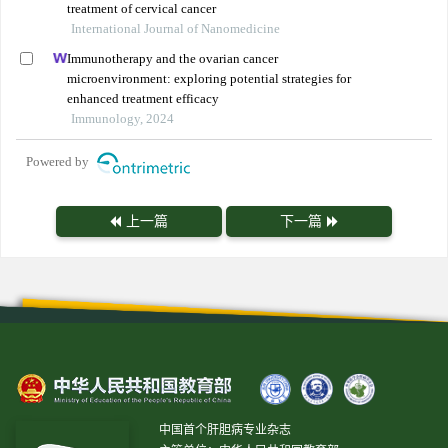
treatment of cervical cancer
International Journal of Nanomedicine
Immunotherapy and the ovarian cancer
microenvironment: exploring potential strategies for
enhanced treatment efficacy
Immunology, 2024
Powered by
上一篇
下一篇
中国首个肝胆病专业杂志