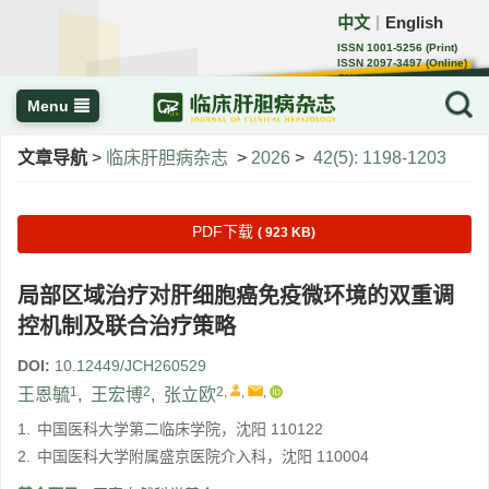
中文
English
｜
ISSN 1001-5256 (Print)
ISSN 2097-3497 (Online)
CN 22-1108/R
Menu
文章导航
>
临床肝胆病杂志
>
2026
>
42(5): 1198-1203
PDF下载
( 923 KB)
局部区域治疗对肝细胞癌免疫微环境的双重调
控机制及联合治疗策略
DOI:
10.12449/JCH260529
1
2
2
,
,
,
王恩毓
,
王宏博
,
张立欧
1.
中国医科大学第二临床学院，沈阳 110122
2.
中国医科大学附属盛京医院介入科，沈阳 110004