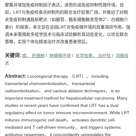
聚集并增加免疫抑制因子表达，进而形成免疫抑制性微环境。目
前，LRT与免疫检查点抑制剂的联合治疗前景广阔，并推动了对相
+
关免疫抑制通路新靶点（如腺苷、髓系细胞触发受体2
、白细胞介
素6）的探索。本文旨在总结LRT对免疫微环境的双重调控作用，强
调未来需借助多组学技术与临床试验解析其动态变化，以优化联合
策略，实现个体化精准治疗并改善患者预后。
关键词:
癌， 肝细胞
/
肿瘤微环境
/
化学栓塞， 治疗性
/
消融技
术
Abstract:
Locoregional therapy （LRT）， including
transarterial chemoembolization， transarterial
radioembolization， and various ablation techniques， is an
important treatment method for hepatocellular carcinoma. Many
studies in recent years have confirmed that LRT has a dual
regulatory effect on tumor immune microenvironment. While LRT
induces immunogenic cell death， activates dendritic cell-
mediated and T cell-driven immunity， and triggers systemic
antitumor responses， it concomitantly upregulates the