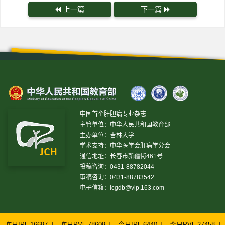
上一篇
下一篇
中国首个肝胆病专业杂志
主管单位：中华人民共和国教育部
主办单位：吉林大学
学术支持：中华医学会肝病学分会
通信地址：长春市新疆街461号
投稿咨询：0431-88782044
审稿咨询：0431-88783542
电子信箱：
lcgdb@vip.163.com
昨日IP[
16697
]
昨日PV[
78609
]
今日IP[
6440
]
今日PV[
27458
]