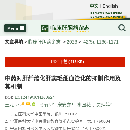
中文
English
｜
ISSN 1001-5256 (Print)
ISSN 2097-3497 (Online)
CN 22-1108/R
Menu
文章导航
>
临床肝胆病杂志
>
2026
>
42(5): 1166-1171
PDF下载
( 716 KB)
中药对肝纤维化肝窦毛细血管化的抑制作用及
其机制
DOI:
10.12449/JCH260524
1, 2
,
,
,
1, 2
1
1
3
王龙
,
马丽
,
宋安东
,
李国花
,
贾婷婷
1.
宁夏医科大学中医学院，银川 750004
2.
宁夏医科大学中医燥证教育部重点实验室，银川 750004
3.
宁夏回族自治区中医医院暨中医研究院，银川 750021