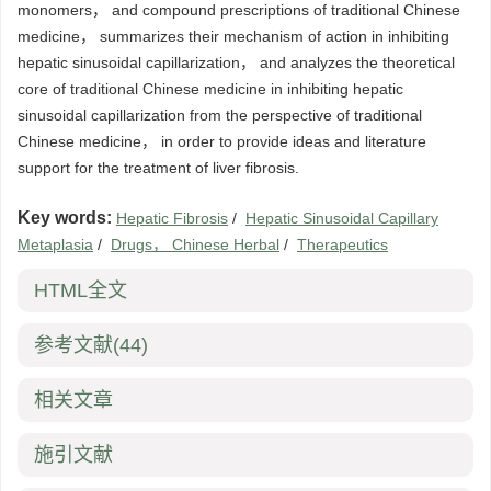
monomers， and compound prescriptions of traditional Chinese
medicine， summarizes their mechanism of action in inhibiting
hepatic sinusoidal capillarization， and analyzes the theoretical
core of traditional Chinese medicine in inhibiting hepatic
sinusoidal capillarization from the perspective of traditional
Chinese medicine， in order to provide ideas and literature
support for the treatment of liver fibrosis.
Key words:
Hepatic Fibrosis
/
Hepatic Sinusoidal Capillary
Metaplasia
/
Drugs， Chinese Herbal
/
Therapeutics
HTML全文
参考文献
(44)
相关文章
施引文献