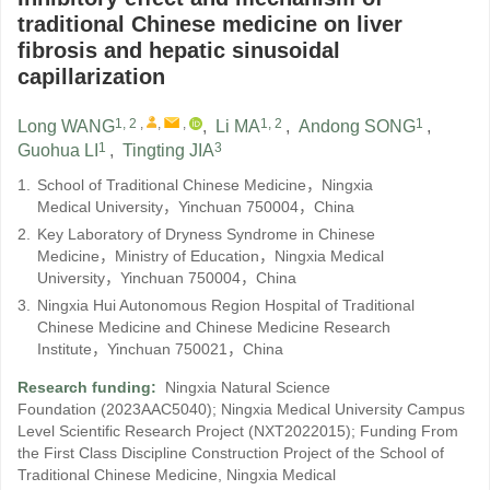
traditional Chinese medicine on liver
fibrosis and hepatic sinusoidal
capillarization
1, 2
,
,
,
1, 2
1
Long WANG
,
Li MA
,
Andong SONG
,
1
3
Guohua LI
,
Tingting JIA
1.
School of Traditional Chinese Medicine，Ningxia
Medical University，Yinchuan 750004，China
2.
Key Laboratory of Dryness Syndrome in Chinese
Medicine，Ministry of Education，Ningxia Medical
University，Yinchuan 750004，China
3.
Ningxia Hui Autonomous Region Hospital of Traditional
Chinese Medicine and Chinese Medicine Research
Institute，Yinchuan 750021，China
Research funding:
Ningxia Natural Science
Foundation
(2023AAC5040)
;
Ningxia Medical University Campus
Level Scientific Research Project
(NXT2022015)
;
Funding From
the First Class Discipline Construction Project of the School of
Traditional Chinese Medicine, Ningxia Medical