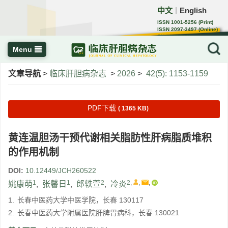
中文
English
｜
ISSN 1001-5256 (Print)
ISSN 2097-3497 (Online)
CN 22-1108/R
Menu
文章导航
>
临床肝胆病杂志
>
2026
>
42(5): 1153-1159
PDF下载
( 1365 KB)
黄连温胆汤干预代谢相关脂肪性肝病脂质堆积
的作用机制
DOI:
10.12449/JCH260522
1
1
2
2
,
,
,
姚康萌
,
张馨日
,
郎轶萱
,
冷炎
1.
长春中医药大学中医学院，长春 130117
2.
长春中医药大学附属医院肝脾胃病科，长春 130021