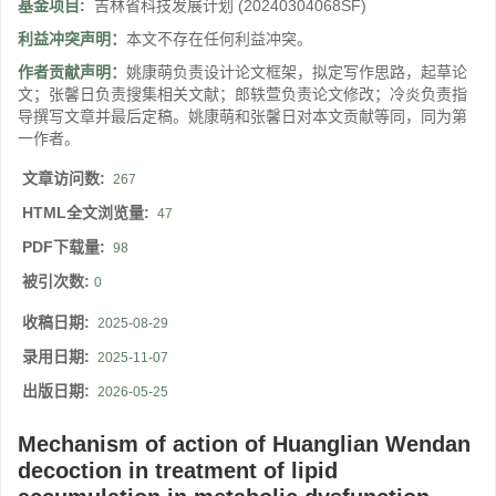
基金项目:
吉林省科技发展计划
(20240304068SF)
利益冲突声明：
本文不存在任何利益冲突。
作者贡献声明：
姚康萌负责设计论文框架，拟定写作思路，起草论
文；张馨日负责搜集相关文献；郎轶萱负责论文修改；冷炎负责指
导撰写文章并最后定稿。姚康萌和张馨日对本文贡献等同，同为第
一作者。
文章访问数:
267
HTML全文浏览量:
47
PDF下载量:
98
被引次数:
0
收稿日期:
2025-08-29
录用日期:
2025-11-07
出版日期:
2026-05-25
Mechanism of action of Huanglian Wendan
decoction in treatment of lipid