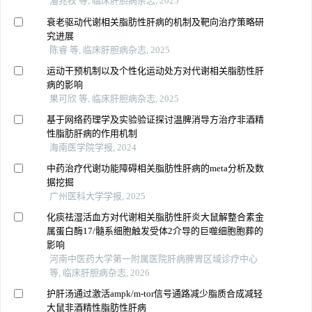
潘兆权 等, 临床肝胆病杂志, 2025
衰老驱动代谢相关脂肪性肝病的机制及靶向治疗策略研
究进展
陈睿 等, 临床肝胆病杂志, 2025
运动干预机制以及个性化运动处方对代谢相关脂肪性肝
病的影响
果可欣 等, 临床肝胆病杂志, 2025
基于网络药理学及实验验证探讨温脾消导方治疗非酒精
性脂肪肝病的作用机制
海南医学院学报, 2024
中药治疗代谢功能障碍相关脂肪性肝病的meta分析及数
据挖掘
广州医科大学学报, 2025
化痰祛湿活血方对代谢相关脂肪性肝炎大鼠解整合素金
属蛋白酶17/髓系细胞触发受体2介导的巨噬细胞胞葬的
影响
河南中医药大学第一附属医院肝病脾胃区域诊疗中心
等, 临床肝胆病杂志, 2026
护肝汤通过激活ampk/m-tor信号通路减少脂质合成减轻
大鼠非酒精性脂肪性肝病