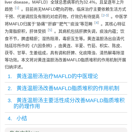
liver disease，MAFLD）全球总患病率约为32.4%，且呈逐年上升
［
1
］
趋势
。目前尚无MAFLD靶向药物，临床治疗主要依赖生活方式
［
2
-
3
］
干预、代谢调控及有限的对症药物，疗效仍有待提高
。中医学
［
4
］
将MAFLD归属于“胁痛”“肝癖”“肥气”“痰浊”等范畴
。其核心特征
［
5
］
为膏脂瘀积，肝体受损
。其病机包括肝脾失调，痰浊内蕴；饮
食不节，脾虚精瘀；湿热阻滞，毒瘀互生等。黄连温胆汤出自清代
陆廷珍所作的《六因条辨》，由黄连、半夏、竹茹、枳实、陈皮、
茯苓、甘草、生姜组成，具有调和肝脾、化痰降浊、清热解毒除湿
等功效。本文将对黄连温胆汤改善MAFLD脂质堆积的作用机制开展
归纳评述。
1. 黄连温胆汤治疗MAFLD的中医理论
2. 黄连温胆汤改善MAFLD脂质堆积的作用机制
3. 黄连温胆汤主要活性成分改善MAFLD脂质堆积
的药理作用
4. 小结