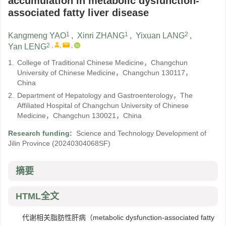
accumulation in metabolic dysfunction-
associated fatty liver disease
1
1
2
Kangmeng YAO
,
Xinri ZHANG
,
Yixuan LANG
,
2
,
,
,
Yan LENG
1.
College of Traditional Chinese Medicine，Changchun
University of Chinese Medicine，Changchun 130117，
China
2.
Department of Hepatology and Gastroenterology，The
Affiliated Hospital of Changchun University of Chinese
Medicine，Changchun 130021，China
Research funding:
Science and Technology Development of
Jilin Province
(20240304068SF)
摘要
HTML全文
代谢相关脂肪性肝病（metabolic dysfunction-associated fatty