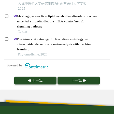
天津中医药大学研究生院 等, 南方医科大学学报,
2025
Mc-lr aggravates liver lipid metabolism disorders in obese
mice fed a high-fat diet via pi3k/akt/mtor/srebp1
signaling pathway
Toxins
Precision strike strategy for liver diseases trilogy with
xiao-chai-hu decoction: a meta-analysis with machine
learning
Phytomedicine, 2025
Powered by
上一篇
下一篇