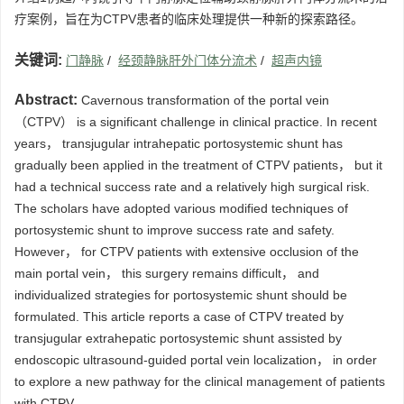
疗案例，旨在为CTPV患者的临床处理提供一种新的探索路径。
关键词:
门静脉
/
经颈静脉肝外门体分流术
/
超声内镜
Abstract:
Cavernous transformation of the portal vein
（CTPV） is a significant challenge in clinical practice. In recent
years， transjugular intrahepatic portosystemic shunt has
gradually been applied in the treatment of CTPV patients， but it
had a technical success rate and a relatively high surgical risk.
The scholars have adopted various modified techniques of
portosystemic shunt to improve success rate and safety.
However， for CTPV patients with extensive occlusion of the
main portal vein， this surgery remains difficult， and
individualized strategies for portosystemic shunt should be
formulated. This article reports a case of CTPV treated by
transjugular extrahepatic portosystemic shunt assisted by
endoscopic ultrasound-guided portal vein localization， in order
to explore a new pathway for the clinical management of patients
with CTPV.