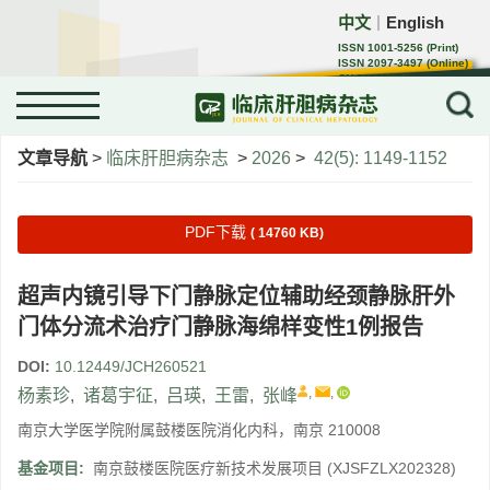
中文
English
｜
ISSN 1001-5256 (Print)
ISSN 2097-3497 (Online)
CN 22-1108/R
文章导航
>
临床肝胆病杂志
>
2026
>
42(5): 1149-1152
PDF下载
( 14760 KB)
超声内镜引导下门静脉定位辅助经颈静脉肝外
门体分流术治疗门静脉海绵样变性1例报告
DOI:
10.12449/JCH260521
,
,
杨素珍
,
诸葛宇征
,
吕瑛
,
王雷
,
张峰
南京大学医学院附属鼓楼医院消化内科，南京 210008
基金项目:
南京鼓楼医院医疗新技术发展项目
(XJSFZLX202328)