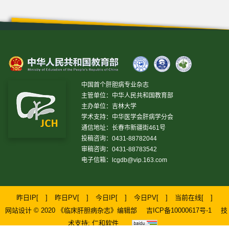
中国首个肝胆病专业杂志
主管单位：中华人民共和国教育部
主办单位：吉林大学
学术支持：中华医学会肝病学分会
通信地址：长春市新疆街461号
投稿咨询：0431-88782044
审稿咨询：0431-88783542
电子信箱：
lcgdb@vip.163.com
昨日IP[
]
昨日PV[
]
今日IP[
]
今日PV[
]
当前在线[
]
网站设计 © 2020 《临床肝胆病杂志》编辑部
吉ICP备10000617号-1
技
术支持:
仁和软件