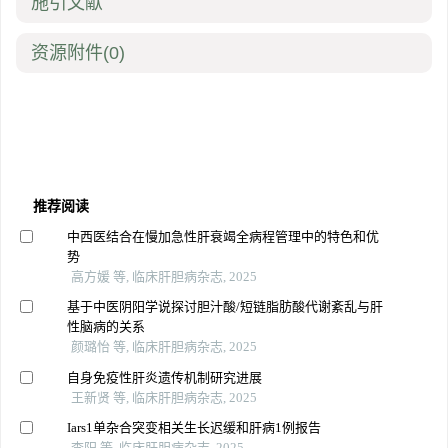
施引文献
资源附件
(0)
推荐阅读
中西医结合在慢加急性肝衰竭全病程管理中的特色和优
势
高方媛 等, 临床肝胆病杂志, 2025
基于中医阴阳学说探讨胆汁酸/短链脂肪酸代谢紊乱与肝
性脑病的关系
颜璐怡 等, 临床肝胆病杂志, 2025
自身免疫性肝炎遗传机制研究进展
王新贤 等, 临床肝胆病杂志, 2025
Iars1单杂合突变相关生长迟缓和肝病1例报告
李阳 等, 临床肝胆病杂志, 2025