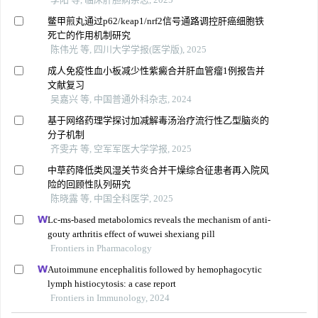
鳖甲煎丸通过p62/keap1/nrf2信号通路调控肝癌细胞铁
死亡的作用机制研究
陈伟光 等, 四川大学学报(医学版), 2025
成人免疫性血小板减少性紫癜合并肝血管瘤1例报告并
文献复习
吴嘉兴 等, 中国普通外科杂志, 2024
基于网络药理学探讨加减解毒汤治疗流行性乙型脑炎的
分子机制
齐雯卉 等, 空军军医大学学报, 2025
中草药降低类风湿关节炎合并干燥综合征患者再入院风
险的回顾性队列研究
陈晓露 等, 中国全科医学, 2025
Lc-ms-based metabolomics reveals the mechanism of anti-
gouty arthritis effect of wuwei shexiang pill
Frontiers in Pharmacology
Autoimmune encephalitis followed by hemophagocytic
lymph histiocytosis: a case report
Frontiers in Immunology, 2024