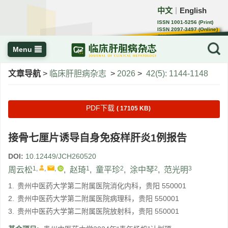
中文
English
｜
ISSN 1001-5256 (Print)
ISSN 2097-3497 (Online)
CN 22-1108/R
Menu
文章导航
>
临床肝胆病杂志
>
2026
>
42(5): 1144-1148
PDF下载
( 17105 KB)
接骨七厘片诱导自身免疫样肝炎1例报告
DOI:
10.12449/JCH260520
1
,
,
,
1
2
2
3
周云松
,
赵琦
,
童平珍
,
涂中琴
,
范光明
1.
贵州中医药大学第二附属医院消化内科，贵阳 550001
2.
贵州中医药大学第二附属医院病理科，贵阳 550001
3.
贵州中医药大学第二附属医院放射科，贵阳 550001