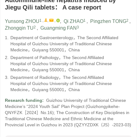
Autoimmune-like hepatitis induced by
Jiegu Qili tablets： A case report
1
,
,
,
1
2
Yunsong ZHOU
,
Qi ZHAO
,
Pingzhen TONG
,
2
3
Zhongqin TU
,
Guangming FAN
1.
Department of Gastroenterology，The Second Affiliated
Hospital of Guizhou University of Traditional Chinese
Medicine，Guiyang 550001，China
2.
Department of Pathology，The Second Affiliated
Hospital of Guizhou University of Traditional Chinese
Medicine，Guiyang 550001，China
3.
Department of Radiology，The Second Affiliated
Hospital of Guizhou University of Traditional Chinese
Medicine，Guiyang 550001，China
Research funding:
Guizhou University of Traditional Chinese
Medicine’s “2024 Youth Sail” Plan Project
(Guizhongyikehe-
QNYFZK［2024］No.16)
;
The Construction of Key Disciplines in
Traditional Chinese Medicine and Ethnic Medicine at the
Provincial Level in Guizhou in 2023
(QZYYZDXK（JS）-2023-03)