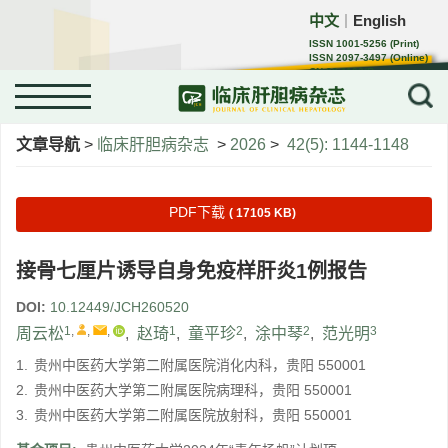
中文
English
｜
ISSN 1001-5256 (Print)
ISSN 2097-3497 (Online)
CN 22-1108/R
文章导航
>
临床肝胆病杂志
>
2026
>
42(5): 1144-1148
PDF下载
( 17105 KB)
接骨七厘片诱导自身免疫样肝炎1例报告
DOI:
10.12449/JCH260520
1
,
,
,
1
2
2
3
周云松
,
赵琦
,
童平珍
,
涂中琴
,
范光明
1.
贵州中医药大学第二附属医院消化内科，贵阳 550001
2.
贵州中医药大学第二附属医院病理科，贵阳 550001
3.
贵州中医药大学第二附属医院放射科，贵阳 550001