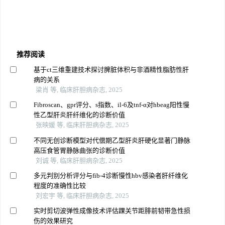
推荐阅读
基于ct三维重建技术探讨脾脏体积与非酒精性脂肪性肝
病的关系
梁肖 等, 临床肝胆病杂志, 2025
Fibroscan、gpr评分、s指数、il-6及tnf-α对hbeag阳性慢
性乙型肝炎肝纤维化的诊断价值
张映媛 等, 临床肝胆病杂志, 2025
不同无创诊断模型对代偿期乙型肝炎肝硬化显著门静脉
高压食管胃静脉曲张的诊断价值
刘诚 等, 临床肝胆病杂志, 2025
多元判别分析评分与fib-4诊断慢性hbv感染者肝纤维化
程度的准确性比较
刘宏宇 等, 临床肝胆病杂志, 2025
实时剪切波弹性成像技术评估踝关节距腓前韧带急性损
伤的效果研究