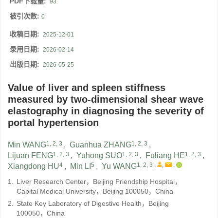
PDF下载量:
93
被引次数:
0
收稿日期:
2025-12-01
录用日期:
2026-02-14
出版日期:
2026-05-25
Value of liver and spleen stiffness
measured by two-dimensional shear wave
elastography in diagnosing the severity of
portal hypertension
1, 2, 3
1, 2, 3
Min WANG
,
Guanhua ZHANG
,
1, 2, 3
1, 2, 3
1, 2, 3
Lijuan FENG
,
Yuhong SUO
,
Fuliang HE
,
4
5
1, 2, 3
,
,
,
Xiangdong HU
,
Min LI
,
Yu WANG
1.
Liver Research Center，Beijing Friendship Hospital，
Capital Medical University，Beijing 100050，China
2.
State Key Laboratory of Digestive Health，Beijing
100050，China