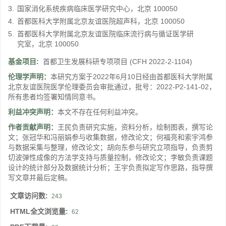
3.
国家消化系统疾病临床医学研究中心，北京 100050
4.
首都医科大学附属北京友谊医院超声科，北京 100050
5.
首都医科大学附属北京友谊医院临床流行病与循证医学研
究室，北京 100050
基金项目:
首都卫生发展科研专项项目
(CFH 2022-2-1104)
伦理学声明：
本研究方案于2022年6月10日经由首都医科大学附属
北京友谊医院医学伦理委员会审批通过，批号：2022-P2-141-02，
所有患者均签署知情同意书。
利益冲突声明：
本文不存在任何利益冲突。
作者贡献声明：
王民负责研究实施，资料分析，绘制图表，撰写论
文；张冠华和冯丽娟参与收集数据，修改论文；何福亮和索宇鸿参
与数据采集与整理，修改论文；胡向东参与研究立项指导，负责剪
切波弹性成像的方法学支持与质量控制，修改论文；李敏负责课题
设计的统计部分及数据统计分析；王宇负责拟定写作思路，指导撰
写文章并最后定稿。
文章访问数:
243
HTML全文浏览量:
62