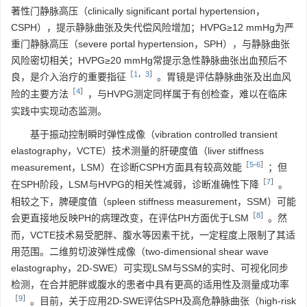
著性门静脉高压（clinically significant portal hypertension，
CSPH），提示静脉曲张及失代偿风险增加；HVPG≥12 mmHg为严
重门静脉高压（severe portal hypertension，SPH），与静脉曲张
风险密切相关；HVPG≥20 mmHg常提示急性静脉曲张出血预后不
［
1
，
3
］
良，是介入治疗的重要指征
。胃镜是评估静脉曲张及出血风
［
4
］
险的主要方法
，与HVPG测定同样属于有创检查，难以在临床
实践中实现动态监测。
基于振动控制瞬时弹性成像（vibration controlled transient
elastography，VCTE）技术测量的肝硬度值（liver stiffness
［
5
-
6
］
measurement，LSM）在诊断CSPH方面具有较高效能
；但
［
7
］
在SPH阶段，LSM与HVPG的相关性减弱，诊断准确性下降
。
相较之下，脾硬度值（spleen stiffness measurement，SSM）可能
［
8
］
会更直接地反映PH的病理改变，在评估PH方面优于LSM
。然
而，VCTE技术易受肥胖、腹水等因素干扰，一定程度上限制了其适
用范围。二维剪切波弹性成像（two-dimensional shear wave
elastography，2D-SWE）可实现LSM与SSM的实时、可视化同步
检测，在合并肥胖或腹水的患者中具有更高的适用性及测量成功率
［
9
］
。目前，关于应用2D-SWE评估SPH及高危静脉曲张（high-risk