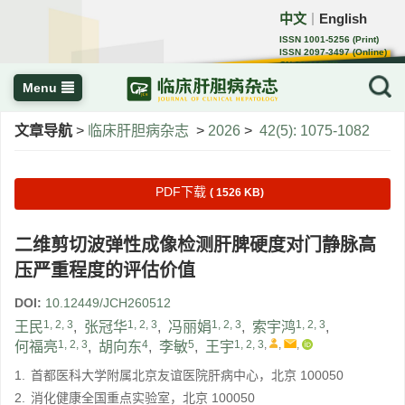
中文
English
｜
ISSN 1001-5256 (Print)
ISSN 2097-3497 (Online)
CN 22-1108/R
Menu
文章导航
>
临床肝胆病杂志
>
2026
>
42(5): 1075-1082
PDF下载
( 1526 KB)
二维剪切波弹性成像检测肝脾硬度对门静脉高
压严重程度的评估价值
DOI:
10.12449/JCH260512
1, 2, 3
1, 2, 3
1, 2, 3
1, 2, 3
王民
,
张冠华
,
冯丽娟
,
索宇鸿
,
1, 2, 3
4
5
1, 2, 3
,
,
,
何福亮
,
胡向东
,
李敏
,
王宇
1.
首都医科大学附属北京友谊医院肝病中心，北京 100050
2.
消化健康全国重点实验室，北京 100050