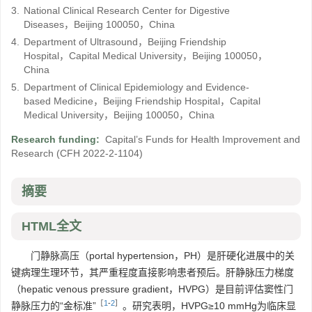
3.
National Clinical Research Center for Digestive
Diseases，Beijing 100050，China
4.
Department of Ultrasound，Beijing Friendship
Hospital，Capital Medical University，Beijing 100050，
China
5.
Department of Clinical Epidemiology and Evidence-
based Medicine，Beijing Friendship Hospital，Capital
Medical University，Beijing 100050，China
Research funding:
Capital’s Funds for Health Improvement and
Research
(CFH 2022-2-1104)
摘要
HTML全文
门静脉高压（portal hypertension，PH）是肝硬化进展中的关
键病理生理环节，其严重程度直接影响患者预后。肝静脉压力梯度
（hepatic venous pressure gradient，HVPG）是目前评估窦性门
［
1
-
2
］
静脉压力的“金标准”
。研究表明，HVPG≥10 mmHg为临床显