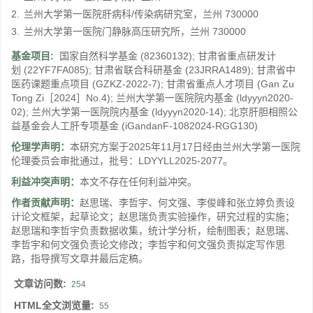
2.
兰州大学第一医院肝病科/传染病研究室，兰州 730000
3.
兰州大学第一医院门静脉高压研究所，兰州 730000
基金项目:
国家自然科学基金
(82360132)
;
甘肃省重点研发计
划
(22YF7FA085)
;
甘肃省联合科研基金
(23JRRA1489)
;
甘肃省中
医药课题重点项目
(GZKZ-2022-7)
;
甘肃省重点人才项目
(Gan Zu
Tong Zi［2024］No.4)
;
兰州大学第一医院院内基金
(ldyyyn2020-
02)
;
兰州大学第一医院院内基金
(ldyyyn2020-14)
;
北京肝胆相照公
益基金会人工肝专项基金
(iGandanF-1082024-RGG130)
伦理学声明：
本研究方案于2025年11月17日经由兰州大学第一医院
伦理委员会审批通过，批号：LDYYLL2025-2077。
利益冲突声明：
本文不存在任何利益冲突。
作者贡献声明：
赵思瑞、李哲宇、何文强、李俊峰和张立婷负责设
计论文框架，起草论文；赵思瑞负责实验操作，研究过程的实施；
赵思瑞和李哲宇负责数据收集，统计学分析，绘制图表；赵思瑞、
李哲宇和何文强负责论文修改；李哲宇和何文强负责拟定写作思
路，指导撰写文章并最后定稿。
文章访问数:
254
HTML全文浏览量:
55