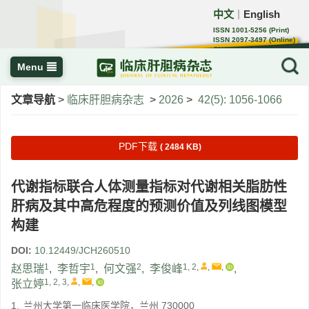
中文
English
｜
ISSN 1001-5256 (Print)
ISSN 2097-3497 (Online)
CN 22-1108/R
Menu
文章导航
>
临床肝胆病杂志
>
2026
>
42(5): 1056-1066
PDF下载
( 2484 KB)
代谢指标联合人体测量指标对代谢相关脂肪性
肝病及其中高危程度的预测价值及列线图模型
构建
DOI:
10.12449/JCH260510
1
1
2
1, 2
,
,
,
赵思瑞
,
李哲宇
,
何文强
,
李俊峰
,
1, 2, 3
,
,
,
张立婷
1.
兰州大学第一临床医学院，兰州 730000