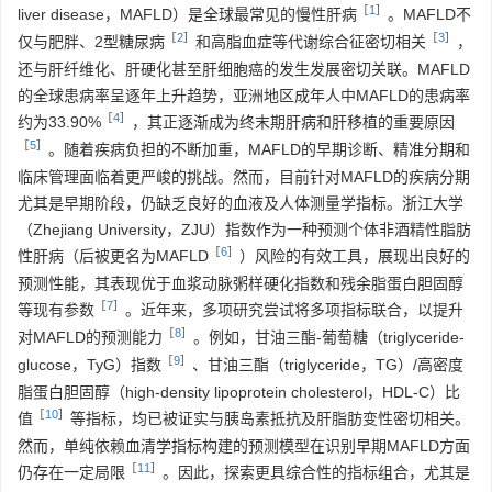
［
1
］
liver disease，MAFLD）是全球最常见的慢性肝病
。MAFLD不
［
2
］
［
3
］
仅与肥胖、2型糖尿病
和高脂血症等代谢综合征密切相关
，
还与肝纤维化、肝硬化甚至肝细胞癌的发生发展密切关联。MAFLD
的全球患病率呈逐年上升趋势，亚洲地区成年人中MAFLD的患病率
［
4
］
约为33.90%
，其正逐渐成为终末期肝病和肝移植的重要原因
［
5
］
。随着疾病负担的不断加重，MAFLD的早期诊断、精准分期和
临床管理面临着更严峻的挑战。然而，目前针对MAFLD的疾病分期
尤其是早期阶段，仍缺乏良好的血液及人体测量学指标。浙江大学
（Zhejiang University，ZJU）指数作为一种预测个体非酒精性脂肪
［
6
］
性肝病（后被更名为MAFLD
）风险的有效工具，展现出良好的
预测性能，其表现优于血浆动脉粥样硬化指数和残余脂蛋白胆固醇
［
7
］
等现有参数
。近年来，多项研究尝试将多项指标联合，以提升
［
8
］
对MAFLD的预测能力
。例如，甘油三酯-葡萄糖（triglyceride-
［
9
］
glucose，TyG）指数
、甘油三酯（triglyceride，TG）/高密度
脂蛋白胆固醇（high-density lipoprotein cholesterol，HDL-C）比
［
10
］
值
等指标，均已被证实与胰岛素抵抗及肝脂肪变性密切相关。
然而，单纯依赖血清学指标构建的预测模型在识别早期MAFLD方面
［
11
］
仍存在一定局限
。因此，探索更具综合性的指标组合，尤其是