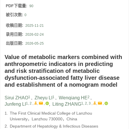
PDF下载量:
90
被引次数:
0
收稿日期:
2025-11-21
录用日期:
2026-02-24
出版日期:
2026-05-25
Value of metabolic markers combined with
anthropometric indicators in predicting
and risk stratification of metabolic
dysfunction-associated fatty liver disease
and establishment of a nomogram model
1
1
2
Sirui ZHAO
,
Zheyu LI
,
Wenqiang HE
,
1, 2
,
,
,
1, 2, 3
,
,
,
Junfeng LI
,
Liting ZHANG
1.
The First Clinical Medical College of Lanzhou
University，Lanzhou 730000，China
2.
Department of Hepatology & Infectious Diseases