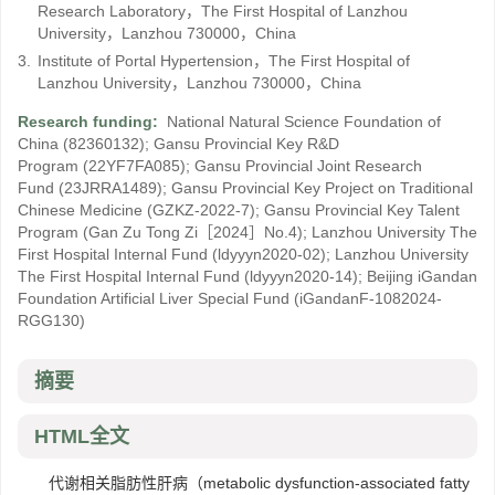
Research Laboratory，The First Hospital of Lanzhou
University，Lanzhou 730000，China
3.
Institute of Portal Hypertension，The First Hospital of
Lanzhou University，Lanzhou 730000，China
Research funding:
National Natural Science Foundation of
China
(82360132)
;
Gansu Provincial Key R&D
Program
(22YF7FA085)
;
Gansu Provincial Joint Research
Fund
(23JRRA1489)
;
Gansu Provincial Key Project on Traditional
Chinese Medicine
(GZKZ-2022-7)
;
Gansu Provincial Key Talent
Program
(Gan Zu Tong Zi［2024］No.4)
;
Lanzhou University The
First Hospital Internal Fund
(ldyyyn2020-02)
;
Lanzhou University
The First Hospital Internal Fund
(ldyyyn2020-14)
;
Beijing iGandan
Foundation Artificial Liver Special Fund
(iGandanF-1082024-
RGG130)
摘要
HTML全文
代谢相关脂肪性肝病（metabolic dysfunction-associated fatty