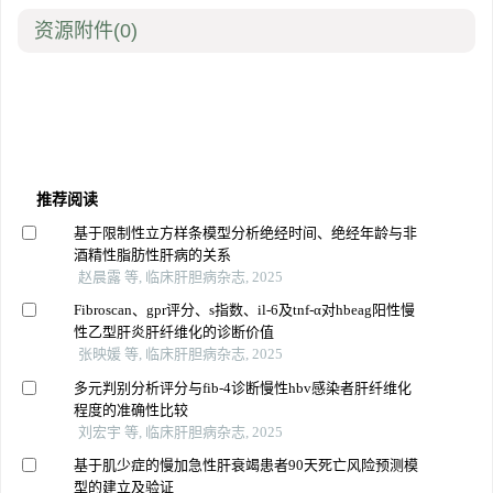
资源附件
(0)
推荐阅读
基于限制性立方样条模型分析绝经时间、绝经年龄与非
酒精性脂肪性肝病的关系
赵晨露 等, 临床肝胆病杂志, 2025
Fibroscan、gpr评分、s指数、il-6及tnf-α对hbeag阳性慢
性乙型肝炎肝纤维化的诊断价值
张映媛 等, 临床肝胆病杂志, 2025
多元判别分析评分与fib-4诊断慢性hbv感染者肝纤维化
程度的准确性比较
刘宏宇 等, 临床肝胆病杂志, 2025
基于肌少症的慢加急性肝衰竭患者90天死亡风险预测模
型的建立及验证