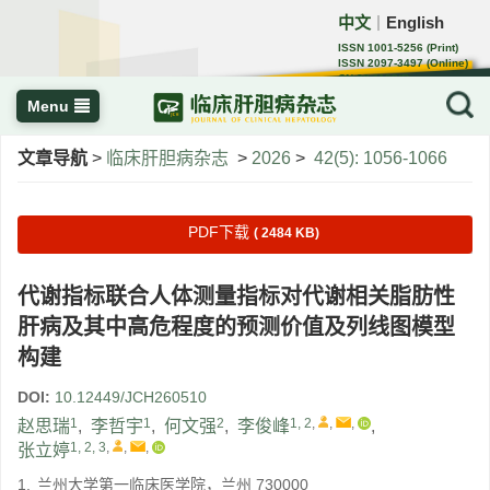
中文
English
｜
ISSN 1001-5256 (Print)
ISSN 2097-3497 (Online)
CN 22-1108/R
Menu
文章导航
>
临床肝胆病杂志
>
2026
>
42(5): 1056-1066
PDF下载
( 2484 KB)
代谢指标联合人体测量指标对代谢相关脂肪性
肝病及其中高危程度的预测价值及列线图模型
构建
DOI:
10.12449/JCH260510
1
1
2
1, 2
,
,
,
赵思瑞
,
李哲宇
,
何文强
,
李俊峰
,
1, 2, 3
,
,
,
张立婷
1.
兰州大学第一临床医学院，兰州 730000