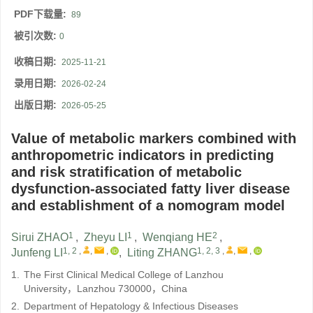
PDF下载量:
89
被引次数:
0
收稿日期:
2025-11-21
录用日期:
2026-02-24
出版日期:
2026-05-25
Value of metabolic markers combined with
anthropometric indicators in predicting
and risk stratification of metabolic
dysfunction-associated fatty liver disease
and establishment of a nomogram model
1
1
2
Sirui ZHAO
,
Zheyu LI
,
Wenqiang HE
,
1, 2
,
,
,
1, 2, 3
,
,
,
Junfeng LI
,
Liting ZHANG
1.
The First Clinical Medical College of Lanzhou
University，Lanzhou 730000，China
2.
Department of Hepatology & Infectious Diseases