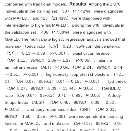
Results
compared with traditional models.
Among the 1 976
individuals in the training set， 937 （47.42%） were diagnosed
with MAFLD， and 423 （21.41%） were diagnosed with
intermediate- to high-risk MAFLD； among the 848 individuals in
the validation set， 406 （47.88%） were diagnosed with
MAFLD. The multivariate logistic regression analysis showed that
male sex （odds ratio ［
OR
］=0.23， 95% confidence interval
［
CI
］： 0.13 — 0.39，
P
<0.05）， waist circumference
（
OR
=1.11， 95%
CI
： 1.06 — 1.17，
P
<0.05）， alanine
aminotransferase （ALT） >40 U/L （
OR
=2.24， 95%
CI
： 1.44
— 3.51，
P
<0.05）， high-density lipoprotein cholesterol （HDL-
C） （
OR
=0.07， 95%
CI
： 0.04 — 0.15，
P
<0.05）， TyG index
（
OR
=8.27， 95%
CI
： 5.09 — 13.44，
P
<0.05）， TG/HDL-C
ratio （
OR
=0.84， 95%
CI
： 0.71 — 0.99，
P
<0.05）， A Body
Shape Index （ABSI） （
OR
=0.45， 95%
CI
： 0.39 — 0.52，
P
<0.05）， and body roundness index （BRI） （
OR
=2.31，
95%
CI
： 1.50 — 3.55，
P
<0.05） were independent influencing
factors for MAFLD， and male sex （
OR
=0.17， 95%
CI
： 0.10
— 0.31，
P
<0.05）， age （
OR
=1.09， 95%
CI
： 1.07 — 1.11，