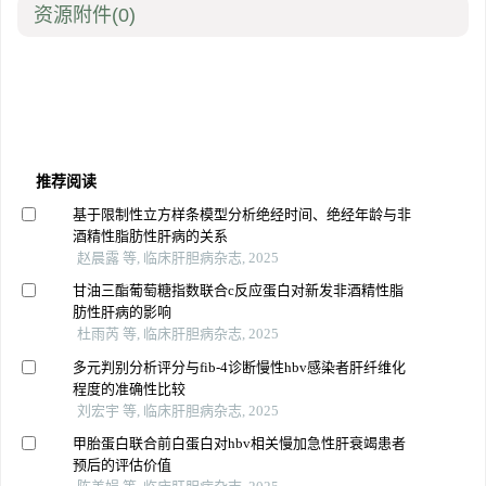
资源附件
(0)
推荐阅读
基于限制性立方样条模型分析绝经时间、绝经年龄与非
酒精性脂肪性肝病的关系
赵晨露 等, 临床肝胆病杂志, 2025
甘油三酯葡萄糖指数联合c反应蛋白对新发非酒精性脂
肪性肝病的影响
杜雨芮 等, 临床肝胆病杂志, 2025
多元判别分析评分与fib-4诊断慢性hbv感染者肝纤维化
程度的准确性比较
刘宏宇 等, 临床肝胆病杂志, 2025
甲胎蛋白联合前白蛋白对hbv相关慢加急性肝衰竭患者
预后的评估价值