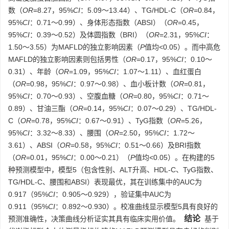
数（
OR
=8.27，95%
CI
：5.09～13.44）、TG/HDL-C（
OR
=0.84，
95%
CI
：0.71～0.99）、身体形态指数（ABSI）（
OR
=0.45，
95%
CI
：0.39～0.52）及体圆指数（BRI）（
OR
=2.31，95%
CI
：
1.50～3.55）为MAFLD的独立影响因素（
P
值均<0.05）。而中高危
MAFLD的独立影响因素则包括男性（
OR
=0.17，95%
CI
：0.10～
0.31）、年龄（
OR
=1.09，95%
CI
：1.07～1.11）、血红蛋白
（
OR
=0.98，95%
CI
：0.97～0.98）、血小板计数（
OR
=0.81，
95%
CI
：0.70～0.93）、空腹血糖（
OR
=0.80，95%
CI
：0.71～
0.89）、甘油三酯（
OR
=0.14，95%
CI
：0.07～0.29）、TG/HDL-
C（
OR
=0.78，95%
CI
：0.67～0.91）、TyG指数（
OR
=5.26，
95%
CI
：3.32～8.33）、腰围（
OR
=2.50，95%
CI
：1.72～
3.61）、ABSI（
OR
=0.58，95%
CI
：0.51～0.66）及BRI指数
（
OR
=0.01，95%
CI
：0.00～0.21）（
P
值均<0.05）。在构建的5
种预测模型中，模型5（包含性别、ALT升高、HDL-C、TyG指数、
TG/HDL-C、腰围和ABSI）表现最优，其在训练集中的AUC为
0.917（95%
CI
：0.905～0.929），验证集中AUC为
0.911（95%
CI
：0.892～0.930）。校准曲线显示模型5具有良好的
结论
预测准确性，决策曲线分析证实其具有临床实用价值。
基于