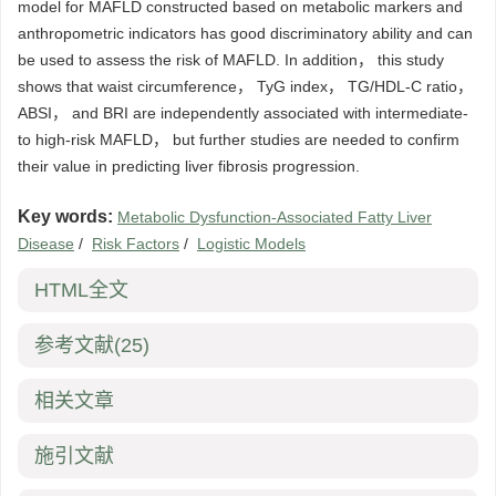
model for MAFLD constructed based on metabolic markers and
anthropometric indicators has good discriminatory ability and can
be used to assess the risk of MAFLD. In addition， this study
shows that waist circumference， TyG index， TG/HDL-C ratio，
ABSI， and BRI are independently associated with intermediate-
to high-risk MAFLD， but further studies are needed to confirm
their value in predicting liver fibrosis progression.
Key words:
Metabolic Dysfunction-Associated Fatty Liver
Disease
/
Risk Factors
/
Logistic Models
HTML全文
参考文献
(25)
相关文章
施引文献