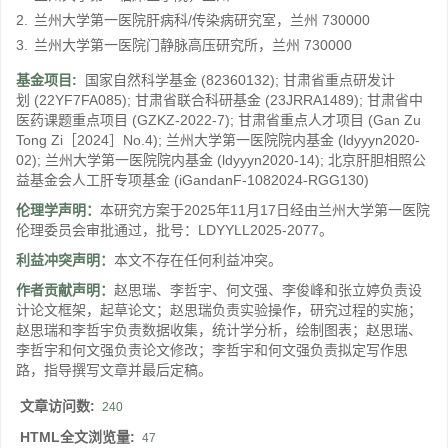
2.
兰州大学第一医院肝病科/传染病研究室，兰州 730000
3.
兰州大学第一医院门静脉高压研究所，兰州 730000
基金项目:
国家自然科学基金
(82360132)
;
甘肃省重点研发计
划
(22YF7FA085)
;
甘肃省联合科研基金
(23JRRA1489)
;
甘肃省中
医药课题重点项目
(GZKZ-2022-7)
;
甘肃省重点人才项目
(Gan Zu
Tong Zi［2024］No.4)
;
兰州大学第一医院院内基金
(ldyyyn2020-
02)
;
兰州大学第一医院院内基金
(ldyyyn2020-14)
;
北京肝胆相照公
益基金会人工肝专项基金
(iGandanF-1082024-RGG130)
伦理学声明：
本研究方案于2025年11月17日经由兰州大学第一医院
伦理委员会审批通过，批号：LDYYLL2025-2077。
利益冲突声明：
本文不存在任何利益冲突。
作者贡献声明：
赵思瑞、李哲宇、何文强、李俊峰和张立婷负责设
计论文框架，起草论文；赵思瑞负责实验操作，研究过程的实施；
赵思瑞和李哲宇负责数据收集，统计学分析，绘制图表；赵思瑞、
李哲宇和何文强负责论文修改；李哲宇和何文强负责拟定写作思
路，指导撰写文章并最后定稿。
文章访问数:
240
HTML全文浏览量:
47