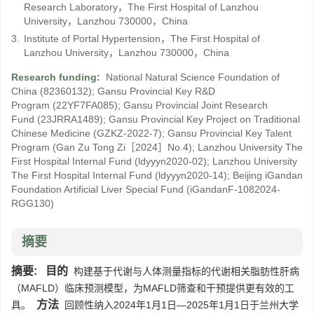
Research Laboratory，The First Hospital of Lanzhou
University，Lanzhou 730000，China
3.
Institute of Portal Hypertension，The First Hospital of
Lanzhou University，Lanzhou 730000，China
Research funding:
National Natural Science Foundation of
China
(82360132)
;
Gansu Provincial Key R&D
Program
(22YF7FA085)
;
Gansu Provincial Joint Research
Fund
(23JRRA1489)
;
Gansu Provincial Key Project on Traditional
Chinese Medicine
(GZKZ-2022-7)
;
Gansu Provincial Key Talent
Program
(Gan Zu Tong Zi［2024］No.4)
;
Lanzhou University The
First Hospital Internal Fund
(ldyyyn2020-02)
;
Lanzhou University
The First Hospital Internal Fund
(ldyyyn2020-14)
;
Beijing iGandan
Foundation Artificial Liver Special Fund
(iGandanF-1082024-
RGG130)
摘要
摘要:
目的
构建基于代谢与人体测量指标的代谢相关脂肪性肝病
（MAFLD）临床预测模型，为MAFLD筛查和干预提供更有效的工
方法
具。
回顾性纳入2024年1月1日—2025年1月1日于兰州大学