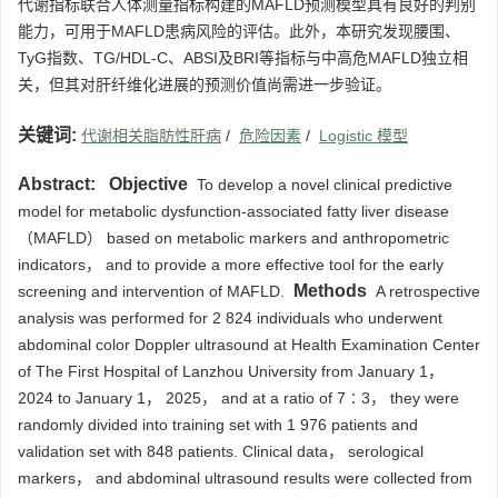
代谢指标联合人体测量指标构建的MAFLD预测模型具有良好的判别
能力，可用于MAFLD患病风险的评估。此外，本研究发现腰围、
TyG指数、TG/HDL-C、ABSI及BRI等指标与中高危MAFLD独立相
关，但其对肝纤维化进展的预测价值尚需进一步验证。
关键词:
代谢相关脂肪性肝病
/
危险因素
/
Logistic 模型
Abstract:
Objective
To develop a novel clinical predictive
model for metabolic dysfunction-associated fatty liver disease
（MAFLD） based on metabolic markers and anthropometric
indicators， and to provide a more effective tool for the early
Methods
screening and intervention of MAFLD.
A retrospective
analysis was performed for 2 824 individuals who underwent
abdominal color Doppler ultrasound at Health Examination Center
of The First Hospital of Lanzhou University from January 1，
2024 to January 1， 2025， and at a ratio of 7∶3， they were
randomly divided into training set with 1 976 patients and
validation set with 848 patients. Clinical data， serological
markers， and abdominal ultrasound results were collected from