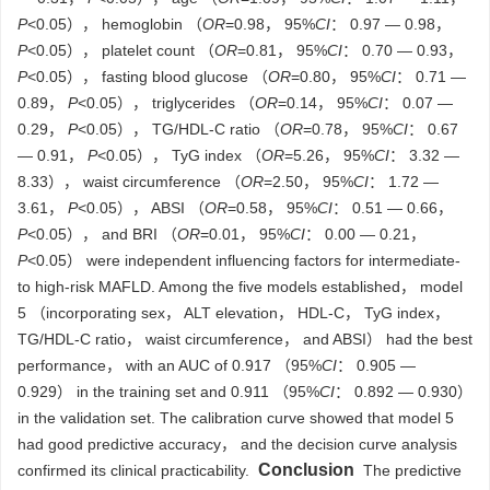
P
<0.05）， hemoglobin （
OR
=0.98， 95%
CI
： 0.97 — 0.98，
P
<0.05）， platelet count （
OR
=0.81， 95%
CI
： 0.70 — 0.93，
P
<0.05）， fasting blood glucose （
OR
=0.80， 95%
CI
： 0.71 —
0.89，
P
<0.05）， triglycerides （
OR
=0.14， 95%
CI
： 0.07 —
0.29，
P
<0.05）， TG/HDL-C ratio （
OR
=0.78， 95%
CI
： 0.67
— 0.91，
P
<0.05）， TyG index （
OR
=5.26， 95%
CI
： 3.32 —
8.33）， waist circumference （
OR
=2.50， 95%
CI
： 1.72 —
3.61，
P
<0.05）， ABSI （
OR
=0.58， 95%
CI
： 0.51 — 0.66，
P
<0.05）， and BRI （
OR
=0.01， 95%
CI
： 0.00 — 0.21，
P
<0.05） were independent influencing factors for intermediate-
to high-risk MAFLD. Among the five models established， model
5 （incorporating sex， ALT elevation， HDL-C， TyG index，
TG/HDL-C ratio， waist circumference， and ABSI） had the best
performance， with an AUC of 0.917 （95%
CI
： 0.905 —
0.929） in the training set and 0.911 （95%
CI
： 0.892 — 0.930）
in the validation set. The calibration curve showed that model 5
had good predictive accuracy， and the decision curve analysis
Conclusion
confirmed its clinical practicability.
The predictive