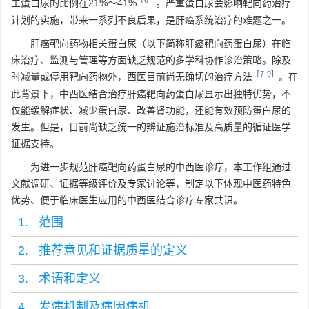
［
6
］
生蛋白尿的比例在21%～41%
。严重蛋白尿会影响靶向药治疗
计划的实施，带来一系列不良后果，是肝癌系统治疗的难题之一。
肝癌靶向药物相关蛋白尿（以下简称肝癌靶向药蛋白尿）在临
床治疗、监测与管理等方面缺乏规范的多学科协作诊治策略。除及
［
7
-
9
］
时减量或停用靶向药物外，西医目前尚无确切的治疗方法
。在
此背景下，中西医结合治疗肝癌靶向药蛋白尿显示出独特优势，不
仅能缓解症状、减少蛋白尿、改善肾功能，还能有效预防蛋白尿的
发生。但是，目前尚缺乏统一的辨证施治标准及高质量的循证医学
证据支持。
为进一步规范肝癌靶向药蛋白尿的中西医诊疗，本工作组通过
文献调研、证据等级评价及专家讨论等，制定以下体现中医药特色
优势、便于临床医生应用的中西医结合诊疗专家共识。
1. 范围
2. 推荐意见和证据质量的定义
3. 术语和定义
4. 发病机制及病因病机