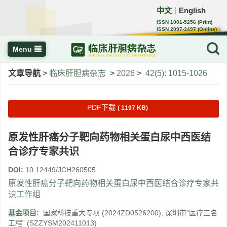
中文
English
｜
ISSN 1001-5256 (Print)
ISSN 2097-3497 (Online)
CN 22-1108/R
Menu
文章导航
>
临床肝胆病杂志
>
2026
>
42(5): 1015-1026
PDF下载
( 1197 KB)
原发性肝癌分子靶向药物相关蛋白尿中西医结
合诊疗专家共识
DOI:
10.12449/JCH260505
原发性肝癌分子靶向药物相关蛋白尿中西医结合诊疗专家共
识工作组
基金项目:
国家科技重大专项
(2024ZD0526200)
;
深圳市“医疗三名
工程”
(SZZYSM202411013)