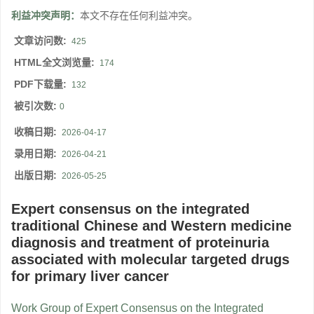
利益冲突声明：
本文不存在任何利益冲突。
文章访问数:
425
HTML全文浏览量:
174
PDF下载量:
132
被引次数:
0
收稿日期:
2026-04-17
录用日期:
2026-04-21
出版日期:
2026-05-25
Expert consensus on the integrated
traditional Chinese and Western medicine
diagnosis and treatment of proteinuria
associated with molecular targeted drugs
for primary liver cancer
Work Group of Expert Consensus on the Integrated