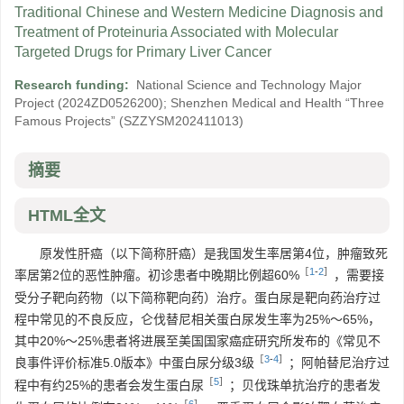
Traditional Chinese and Western Medicine Diagnosis and
Treatment of Proteinuria Associated with Molecular
Targeted Drugs for Primary Liver Cancer
Research funding:
National Science and Technology Major
Project
(2024ZD0526200)
;
Shenzhen Medical and Health “Three
Famous Projects”
(SZZYSM202411013)
摘要
HTML全文
原发性肝癌（以下简称肝癌）是我国发生率居第4位，肿瘤致死
［
1
-
2
］
率居第2位的恶性肿瘤。初诊患者中晚期比例超60%
，需要接
受分子靶向药物（以下简称靶向药）治疗。蛋白尿是靶向药治疗过
程中常见的不良反应，仑伐替尼相关蛋白尿发生率为25%～65%，
其中20%～25%患者将进展至美国国家癌症研究所发布的《常见不
［
3
-
4
］
良事件评价标准5.0版本》中蛋白尿分级3级
；阿帕替尼治疗过
［
5
］
程中有约25%的患者会发生蛋白尿
；贝伐珠单抗治疗的患者发