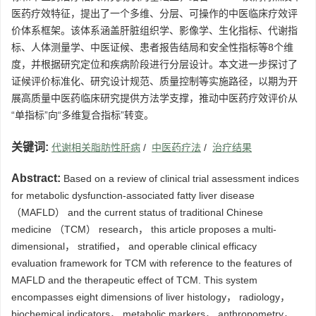
医药疗效特征，提出了一个多维、分层、可操作的中医临床疗效评
价体系框架。该体系涵盖肝脏组织学、影像学、生化指标、代谢指
标、人体测量学、中医证候、患者报告结局和安全性指标等8个维
度，并根据研究定位和疾病阶段进行分层设计。本文进一步探讨了
证候评价标准化、研究设计规范、质量控制等实施路径，以期为开
展高质量中医药临床研究提供方法学支撑，推动中医药疗效评价从
“单指标”向“多维复合指标”转变。
关键词:
代谢相关脂肪性肝病
/
中医药疗法
/
治疗结果
Abstract:
Based on a review of clinical trial assessment indices
for metabolic dysfunction-associated fatty liver disease
（MAFLD） and the current status of traditional Chinese
medicine （TCM） research， this article proposes a multi-
dimensional， stratified， and operable clinical efficacy
evaluation framework for TCM with reference to the features of
MAFLD and the therapeutic effect of TCM. This system
encompasses eight dimensions of liver histology， radiology，
biochemical indicators， metabolic markers， anthropometry，