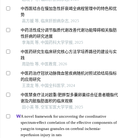
中西医结合在慢加急性肝衰竭全病程管理中的特色和优
势
高方媛 等, 临床肝胆病杂志, 2025
中药活性成分调节脂质代谢改善代谢功能障碍相关脂肪
性肝病的研究进展
李海岚 等, 中国药科大学学报, 2025
中医药研究生临床研究核心方法学培养路径的建设与实
践
周劼怡 等, 中医教育, 2026
中医药治疗冠状动脉微血管疾病随机对照试验结局指标
的应用研究
王澳龙 等, 中国全科医学, 2024
中医禁食疗法对超重/肥胖型多囊卵巢综合征患者糖脂代
谢及内脏脂肪面积的临床观察
田小英 等, 空军军医大学学报, 2025
A novel framework for uncovering the coordinative
spectrum-effect correlation of the effective components of
yangyin tongnao granules on cerebral ischemia-
reperfusion injury in rats