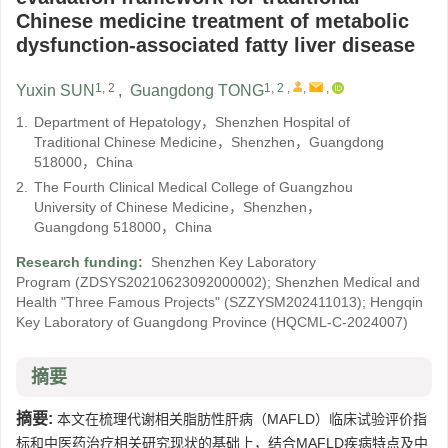
Chinese medicine treatment of metabolic
dysfunction-associated fatty liver disease
1, 2
1, 2
,
,
,
Yuxin SUN
,
Guangdong TONG
1.
Department of Hepatology，Shenzhen Hospital of
Traditional Chinese Medicine，Shenzhen，Guangdong
518000，China
2.
The Fourth Clinical Medical College of Guangzhou
University of Chinese Medicine，Shenzhen，
Guangdong 518000，China
Research funding:
Shenzhen Key Laboratory
Program
(ZDSYS20210623092000002)
;
Shenzhen Medical and
Health "Three Famous Projects"
(SZZYSM202411013)
;
Hengqin
Key Laboratory of Guangdong Province
(HQCML-C-2024007)
摘要
摘要:
本文在梳理代谢相关脂肪性肝病（MAFLD）临床试验评价指
标和中医药治疗相关研究现状的基础上，结合MAFLD疾病特点及中