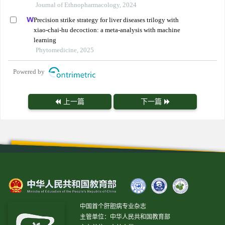
Journal of Ethnopharmacology, 2024
Precision strike strategy for liver diseases trilogy with
xiao-chai-hu decoction: a meta-analysis with machine
learning
Phytomedicine, 2025
Powered by
上一篇
下一篇
中国首个肝胆病专业杂志
主管单位：中华人民共和国教育部