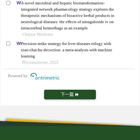
A novel microbial and hepatic biotransformation-
integrated network pharmacology strategy explores the
therapeutic mechanisms of bioactive herbal products in
neurological diseases: the effects of astragaloside iv on
intracerebral hemorrhage as an example
Chinese Medicine
Precision strike strategy for liver diseases trilogy with
xiao-chai-hu decoction: a meta-analysis with machine
learning
Phytomedicine, 2025
Powered by
下一篇