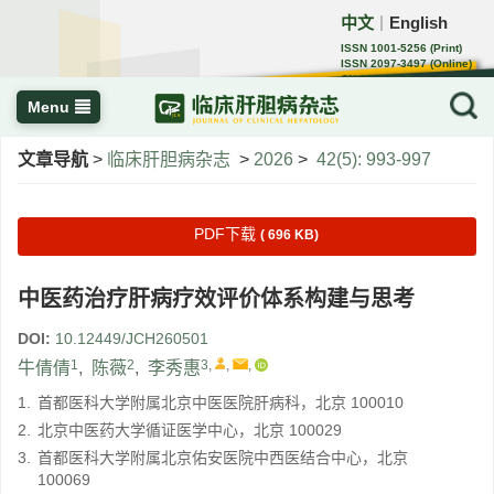
中文
English
｜
ISSN 1001-5256 (Print)
ISSN 2097-3497 (Online)
CN 22-1108/R
Menu
文章导航
>
临床肝胆病杂志
>
2026
>
42(5): 993-997
PDF下载
( 696 KB)
中医药治疗肝病疗效评价体系构建与思考
DOI:
10.12449/JCH260501
1
2
3
,
,
,
牛倩倩
,
陈薇
,
李秀惠
1.
首都医科大学附属北京中医医院肝病科，北京 100010
2.
北京中医药大学循证医学中心，北京 100029
3.
首都医科大学附属北京佑安医院中西医结合中心，北京
100069