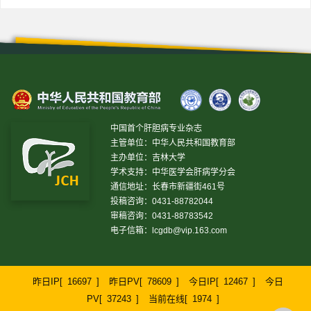
中国首个肝胆病专业杂志
主管单位：中华人民共和国教育部
主办单位：吉林大学
学术支持：中华医学会肝病学分会
通信地址：长春市新疆街461号
投稿咨询：0431-88782044
审稿咨询：0431-88783542
电子信箱：
lcgdb@vip.163.com
昨日IP[
16697
]
昨日PV[
78609
]
今日IP[
12467
]
今日
PV[
37243
]
当前在线[
1974
]