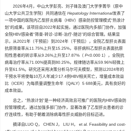
2026年4月，中山大学彭亮、刘子锋及澳门大学李菁华（原中
山大学公共卫生学院）共同通信在
Hepatology International
发表了
一项中国的医院内乙型肝炎病毒（HBV）感染防控管理模式“热浪计
划”的成果。该项目自2022年起实施，通过医院内多部门协作，加强
全院HBV感染者“筛查-转诊-诊断-治疗-随访”的综合管理。结果显
示，从2021年（干预前）到2024年（干预后），全院乙型肝炎表面
抗原筛查率从11.75%上升至15.25%，非肝病科乙型肝炎表面抗原
阳性患者的转诊率从9.26%上升至17.87%（
P
<0.000 1），全院抗
病毒治疗率从71.00%提高到80.25%，规律随访率从59.96%轻微上
升至61.5%。研究还采用决策分析马尔可夫模型，预测以2024年的
干预水平将使每10万人年减少17.4例HBV相关死亡，增量成本效益
比（ICER）为每质量调整生命年（QALY）5 688美元，具有良好的
成本效益。
总之，“热浪计划”是一种经济高效且可推广的医院内HBV感染防
控管理模式，通过加强多部门协作，显著改善了乙型肝炎患者的诊
疗连续性，有助于朝着消除病毒性肝炎威胁的目标迈进。
摘译自LUO Q， CHEN J， LIU H， et al. Feasibility and cost-