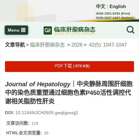
中文
English
｜
ISSN 1001-5256 (Print)
ISSN 2097-3497 (Online)
CN 22-1108/R
Menu
文章导航
>
临床肝胆病杂志
>
2026
>
42(5): 1047-1047
PDF下载
( 970 KB)
Journal of Hepatology
｜中央静脉周围肝细胞
中的染色质重塑通过细胞色素P450活性调控代
谢相关脂肪性肝炎
DOI:
10.12449/JCH2605.gwqkjpwzjj1
文章访问数:
119
HTML全文浏览量:
20