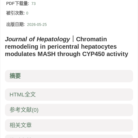
PDF下载量:
73
被引次数:
0
出版日期:
2026-05-25
Journal of Hepatology
｜Chromatin
remodeling in pericentral hepatocytes
modulates MASH through CYP450 activity
摘要
HTML全文
参考文献
(0)
相关文章