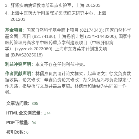
3.
肝肾疾病病证教育部重点实验室，上海 201203
4.
上海中医药大学附属曙光医院临床研究中心，上海
201203
基金项目:
国家自然科学基金面上项目
(82174040)
;
国家自然科学
基金面上项目
(82174186)
;
上海扬帆计划
(23YF1448200)
;
国家中
医药管理局高水平中医药重点学科建设项目（中医肝胆病
学）
(zyyzdxk-2023060)
;
上海市东方英才计划拔尖项
目
(BJWS2025018)
利益冲突声明：
本文不存在任何利益冲突。
作者贡献声明：
林儒焘负责设计论文框架，起草论文；徐斐负责数
据收集，论文修改；辛鑫负责论文修改；胡义扬及冯琴负责拟定写
作思路，指导撰写文章并最后定稿。林儒焘和徐斐为共同第一作
者。
文章访问数:
305
HTML全文浏览量:
174
PDF下载量:
94
被引次数:
0