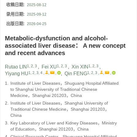
收稿日期:
2025-08-12
录用日期:
2025-09-12
出版日期:
2026-04-25
Metabolic-dysfunction and alcohol-
associated liver disease： A new concept
and recent advances
1, 2, 3
1, 2, 3
1, 2, 3
Rutao LIN
,
Fei XU
,
Xin XIN
,
1, 2, 3, 4
,
,
,
1, 2, 3
,
,
,
Yiyang HU
,
Qin FENG
1.
Institute of Liver Diseases，Shuguang Hospital Affiliated
to Shanghai University of Traditional Chinese
Medicine，Shanghai 201203，China
2.
Institute of Liver Diseases，Shanghai University of
Traditional Chinese Medicine，Shanghai 201203，
China
3.
Key Laboratory of Liver and Kidney Diseases，Ministry
of Education，Shanghai 201203，China
4.
Clinical Research Center，Shuguang Hospital Affiliated