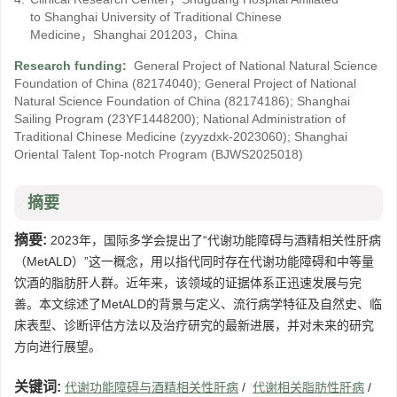
to Shanghai University of Traditional Chinese
Medicine，Shanghai 201203，China
Research funding:
General Project of National Natural Science
Foundation of China
(82174040)
;
General Project of National
Natural Science Foundation of China
(82174186)
;
Shanghai
Sailing Program
(23YF1448200)
;
National Administration of
Traditional Chinese Medicine
(zyyzdxk-2023060)
;
Shanghai
Oriental Talent Top-notch Program
(BJWS2025018)
摘要
摘要:
2023年，国际多学会提出了“代谢功能障碍与酒精相关性肝病
（MetALD）”这一概念，用以指代同时存在代谢功能障碍和中等量
饮酒的脂肪肝人群。近年来，该领域的证据体系正迅速发展与完
善。本文综述了MetALD的背景与定义、流行病学特征及自然史、临
床表型、诊断评估方法以及治疗研究的最新进展，并对未来的研究
方向进行展望。
关键词:
代谢功能障碍与酒精相关性肝病
/
代谢相关脂肪性肝病
/