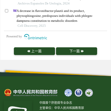
Archivos Espanoles De Urologia, 2024
A decrease in flavonifractor plautii and its product,
phytosphingosine, predisposes individuals with phlegm-
dampness constitution to metabolic disorders
Cell Discovery, 2025
Powered by
上一篇
下一篇
中国首个肝胆病专业杂志
主管单位：中华人民共和国教育部