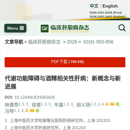
中文
English
｜
ISSN 1001-5256 (Print)
ISSN 2097-3497 (Online)
CN 22-1108/R
Menu
文章导航
>
临床肝胆病杂志
>
2026
>
42(4): 950-956
PDF下载
( 766 KB)
代谢功能障碍与酒精相关性肝病：新概念与新
进展
DOI:
10.12449/JCH260426
1, 2, 3
1, 2, 3
1, 2, 3
1, 2, 3, 4
,
,
,
林儒焘
,
徐斐
,
辛鑫
,
胡义扬
,
1, 2, 3
,
,
,
冯琴
1.
上海中医药大学附属曙光医院肝病研究所，上海 201203
2.
上海中医药大学肝病研究所，上海 201203