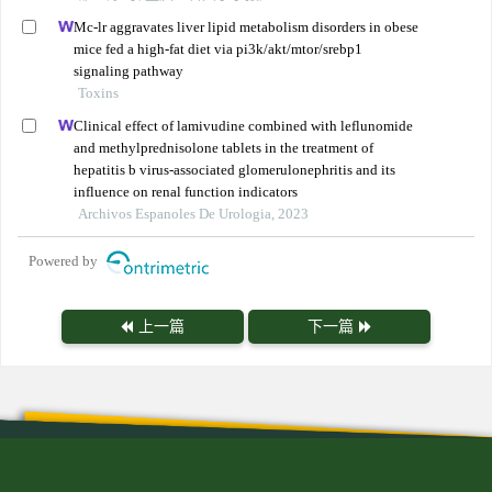
Mc-lr aggravates liver lipid metabolism disorders in obese
mice fed a high-fat diet via pi3k/akt/mtor/srebp1
signaling pathway
Toxins
Clinical effect of lamivudine combined with leflunomide
and methylprednisolone tablets in the treatment of
hepatitis b virus-associated glomerulonephritis and its
influence on renal function indicators
Archivos Espanoles De Urologia, 2023
Powered by
上一篇
下一篇