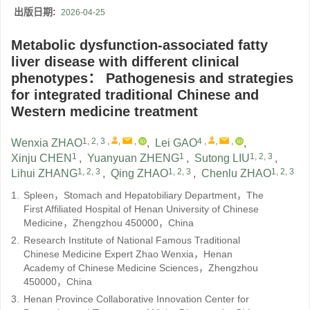
出版日期:
2026-04-25
Metabolic dysfunction-associated fatty
liver disease with different clinical
phenotypes： Pathogenesis and strategies
for integrated traditional Chinese and
Western medicine treatment
1, 2, 3
,
,
,
4
,
,
,
Wenxia ZHAO
,
Lei GAO
,
1
1
1, 2, 3
Xinju CHEN
,
Yuanyuan ZHENG
,
Sutong LIU
,
1, 2, 3
1, 2, 3
1, 2, 3
Lihui ZHANG
,
Qing ZHAO
,
Chenlu ZHAO
1.
Spleen，Stomach and Hepatobiliary Department，The
First Affiliated Hospital of Henan University of Chinese
Medicine，Zhengzhou 450000，China
2.
Research Institute of National Famous Traditional
Chinese Medicine Expert Zhao Wenxia，Henan
Academy of Chinese Medicine Sciences，Zhengzhou
450000，China
3.
Henan Province Collaborative Innovation Center for