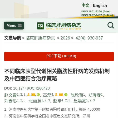
中文
English
｜
ISSN 1001-5256 (Print)
ISSN 2097-3497 (Online)
CN 22-1108/R
Menu
文章导航
>
临床肝胆病杂志
>
2026
>
42(4): 930-937
PDF下载
( 819 KB)
不同临床表型代谢相关脂肪性肝病的发病机制
及中西医结合治疗策略
DOI:
10.12449/JCH260423
1, 2, 3
,
,
,
4
,
,
,
1
1
赵文霞
,
高磊
,
陈欣菊
,
郑瑗瑗
,
1, 2, 3
1, 2, 3
1, 2, 3
1, 2, 3
刘素彤
,
张丽慧
,
赵晴
,
赵晨露
1.
河南中医药大学第一附属医院脾胃肝胆科，郑州 450000
2.
河南省中医科学院全国名中医赵文霞研究所，郑州