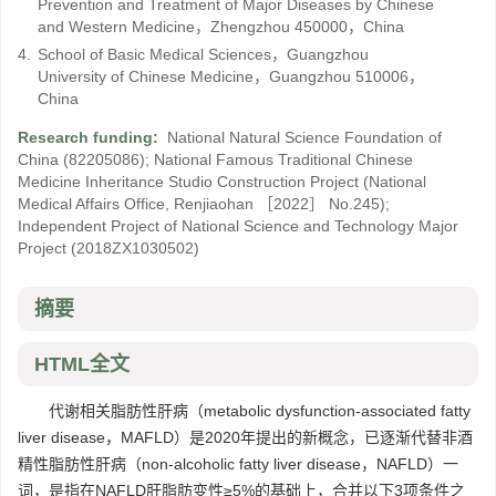
Prevention and Treatment of Major Diseases by Chinese
and Western Medicine，Zhengzhou 450000，China
4.
School of Basic Medical Sciences，Guangzhou
University of Chinese Medicine，Guangzhou 510006，
China
Research funding:
National Natural Science Foundation of
China
(82205086)
;
National Famous Traditional Chinese
Medicine Inheritance Studio Construction Project
(National
Medical Affairs Office, Renjiaohan ［2022］ No.245)
;
Independent Project of National Science and Technology Major
Project
(2018ZX1030502)
摘要
HTML全文
代谢相关脂肪性肝病（metabolic dysfunction-associated fatty
liver disease，MAFLD）是2020年提出的新概念，已逐渐代替非酒
精性脂肪性肝病（non-alcoholic fatty liver disease，NAFLD）一
词，是指在NAFLD肝脂肪变性≥5%的基础上，合并以下3项条件之