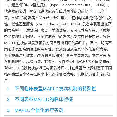
一：超重/肥胖、2型糖尿病（type 2 diabetes mellitus，T2DM）、
［
1
］
代谢功能障碍，强调代谢功能调节障碍为诊断的前提
。近年
来，MAFLD的发病率呈显著上升趋势，且在雌激素缺乏的绝经后女
性、慢性乙型肝炎（chronic hepatitis B，CHB）患者中表现出较高
的共病率。上述致病因素既可单独致病，又可以共病存在，形成复
杂的病理生理网络。不同临床表型的发病机制存在显著差异，导致
MAFLD在疾病进展及预后方面呈现出明显的异质性。因此，明确不
同临床表型疾病演进的特殊性，实施分因施治及个体化治疗策略，
对于提高治疗效果、改善患者长期预后具有重要意义。本文旨在深
入剖析肥胖、高脂血症、T2DM、女性绝经后及CHB等不同临床表
型MAFLD的独特疾病进程与预后特征，并在此基础上探讨基于不同
临床表型及个体特征的个体化诊疗管理策略，以期提高临床治疗效
果。
1. 不同临床表型MAFLD发病机制的特殊性
2. 不同表型MAFLD的临床特征
3. MAFLD个体化治疗实践