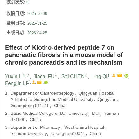
被引次数:
0
收稿日期:
2025-10-09
录用日期:
2025-11-25
出版日期:
2026-04-25
Effect of Klotho-derived peptide 7 on
pancreatic fibrosis in a mouse model of
chronic pancreatitis and its mechanism
1, 2
3
4
1
,
,
,
Yuxin LI
,
Jiacai FU
,
Sai CHEN
,
Ling QI
,
1
,
,
,
Fengjin LI
1.
Department of Gastroenterology，Qingyuan Hospital
Affiliated to Guangzhou Medical University，Qingyuan，
Guangdong 511518，China
2.
Basic Medical College of Dali University，Dali，Yunnan
671000，China
3.
Department of Pharmacy，West China Hospital，
Sichuan University，Chengdu 610041，China