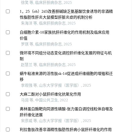
徐笑 等, 临床肝胆病杂志, 2025
1，25（oh）2d3改善胆碱缺乏氨基酸饮食诱导的非酒精
性脂肪性肝炎大鼠模型肝脏炎症的机制分析
朱海洋 等, 临床肝胆病杂志, 2025
白细胞介素-10家族抗肝纤维化的作用机制及临床应用
价值
罗琪 等, 临床肝胆病杂志, 2025
微环境不同组分动态变化调控肝纤维化发展的特征与机
制
赵慧兰 等, 临床肝胆病杂志, 2025
蜗牛粘液来源的活性肽sk-14促进成纤维细胞的增殖和迁
移
李观强 等, 山东大学学报（医学版）, 2025
大麻二酚对小鼠肝纤维化抗氧化作用
马润 等, 中国公共卫生, 2022
弗林蛋白酶靶向同源性磷酸-张力蛋白调控线粒体自噬及
肝纤维化进展
宋彦威 等, 山东大学学报（医学版）, 2025
利拉鲁肽改善非酒精性脂肪性肝病小鼠肝纤维化的作用