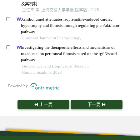
及其机制
王仁杰 等, 上海交通大学学报(医学版), 2025
Xanthohumol attenuates isoprenaline-induced cardiac
hypertrophy and fibrosis through regulating pten/akt/mtor
pathway
European Journal of Pharmacology
Investigating the therapeutic effects and mechanisms of
roxadustat on peritoneal fibrosis based on the tgf-β/smad
pathway
Biochemical and Biophysical Research
Communications, 2023
Powered by
上一篇
下一篇