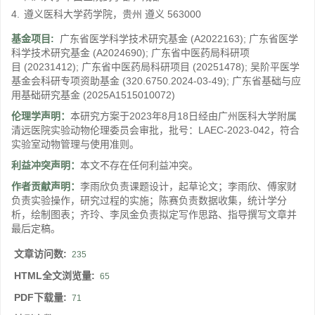
4.
遵义医科大学药学院，贵州 遵义 563000
基金项目:
广东省医学科学技术研究基金
(A2022163)
;
广东省医学
科学技术研究基金
(A2024690)
;
广东省中医药局科研项
目
(20231412)
;
广东省中医药局科研项目
(20251478)
;
吴阶平医学
基金会科研专项资助基金
(320.6750.2024-03-49)
;
广东省基础与应
用基础研究基金
(2025A1515010072)
伦理学声明：
本研究方案于2023年8月18日经由广州医科大学附属
清远医院实验动物伦理委员会审批，批号：LAEC-2023-042，符合
实验室动物管理与使用准则。
利益冲突声明：
本文不存在任何利益冲突。
作者贡献声明：
李雨欣负责课题设计，起草论文；李雨欣、傅家财
负责实验操作，研究过程的实施；陈赛负责数据收集，统计学分
析，绘制图表；齐玲、李凤金负责拟定写作思路、指导撰写文章并
最后定稿。
文章访问数:
235
HTML全文浏览量:
65
PDF下载量:
71