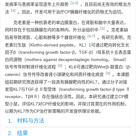
［
2
-
3
］
发病率与患病率呈现逐年上升趋势
，且目前尚无有效的根治方
［
4
］
法
。因此，开发可用于治疗CP胰腺纤维化的药物尤为迫切。
克老素是一种抗衰老的单边膜蛋白，在肾脏和脑中大量表达，
［
5
］
同时存在于包括胰腺在内的各种内、外分泌组织中
。克老素缺
［
6
-
7
］
陷易导致肾脏、心脏和肺等多个器官纤维化
。有研究表明，克
老素衍生肽（Klotho-derived peptide， KL）1可通过靶向转化生长
因子β（transforming growth factor-β，TGF-β）/母系抗十五表态蛋
白同源物（mothers against decapentaplegic homolog， Smad）
［
8
］
信号传导抑制肾纤维化进程
；KL6可通过靶向Wnt/β-联蛋白（β-
［
9
］
catenin）信号传导改善肾小球硬化和间质纤维化病变
。本课题
组前期研究筛选获得了一段具有胰腺靶向性的KL7，通过分子对接
发现KL7与TGF-β Ⅱ型受体（transforming growth factor-β type Ⅱ
receptor，TβRⅡ）存在强结合活性。因此，本研究通过建立CP模
型小鼠，评估KL7对CP纤维化的影响，并探讨其潜在的作用机制，
以期为KL7作为CP治疗新策略的开发提供理论依据。
1. 材料与方法
2. 结果