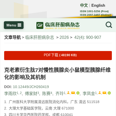
中文
English
｜
ISSN 1001-5256 (Print)
ISSN 2097-3497 (Online)
CN 22-1108/R
Menu
文章导航
>
临床肝胆病杂志
>
2026
>
42(4): 900-907
PDF下载
( 48190 KB)
克老素衍生肽7对慢性胰腺炎小鼠模型胰腺纤维
化的影响及其机制
DOI:
10.12449/JCH260419
1, 2
3
4
1
,
,
,
1
,
,
,
李雨欣
,
傅家财
,
陈赛
,
齐玲
,
李凤金
1.
广州医科大学附属清远医院消化内科，广东 清远 511518
2.
大理大学基础医学院，云南 大理 671000
3.
四川大学华西医院药学部，成都 610041