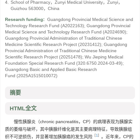
4.
School of Pharmacy，Zunyi Medical University，Zunyi，
Guizhou 563000，China
Research funding:
Guangdong Provincial Medical Science and
Technology Research Fund
(A2022163)
;
Guangdong Provincial
Medical Science and Technology Research Fund
(A2024690)
;
Guangdong Provincial Administration of Traditional Chinese
Medicine Scientific Research Project
(20231412)
;
Guangdong
Provincial Administration of Traditional Chinese Medicine
Scientific Research Project
(20251478)
;
Wu Jieping Medical
Foundation Special Research Fund
(320.6750.2024-03-49)
;
Guangdong Basic and Applied Basic Research
Fund
(2025A1515010072)
摘要
HTML全文
慢性胰腺炎（chronic pancreatitis，CP）的病理表现为胰腺实
质的萎缩与破坏，其中胰腺纤维化是其主要病理特征，导致胰腺组
［
1
］
织不可逆损伤，并显著增加胰腺癌的发生风险
。近年来，CP的