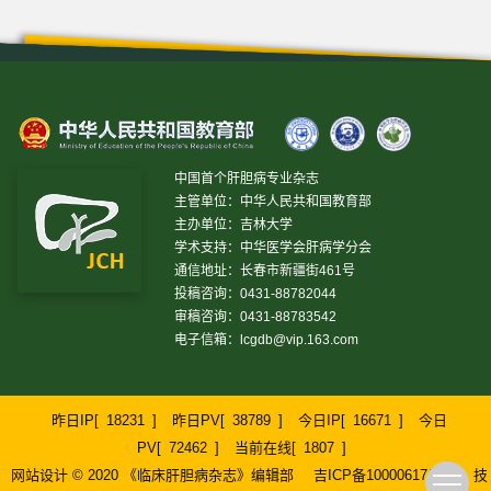
中国首个肝胆病专业杂志
主管单位：中华人民共和国教育部
主办单位：吉林大学
学术支持：中华医学会肝病学分会
通信地址：长春市新疆街461号
投稿咨询：0431-88782044
审稿咨询：0431-88783542
电子信箱：
lcgdb@vip.163.com
昨日IP[
18231
]
昨日PV[
38789
]
今日IP[
16671
]
今日
PV[
72462
]
当前在线[
1807
]
网站设计 © 2020 《临床肝胆病杂志》编辑部
吉ICP备10000617号-1
技