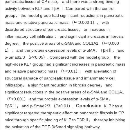
pancreatic tissue of CP mice， and there was a strong binding
activity between KL7 and TβRⅡ. Compared with the control
group， the model group had significant reductions in pancreatic
mass and relative pancreatic mass （
P
<0.000 1）， with
disordered structure of pancreatic tissue， an increase in
inflammatory cell infiltration， and significant increases in fibrosis
degree， the positive areas of α-SMA and COL1A1 （
P
<0.000
1）， and the protein expression levels of α-SMA， TβRⅡ， and
p-Smad2/3 （
P
<0.05）. Compared with the model group， the
high-dose KL7 group had significant increases in pancreatic mass
and relative pancreatic mass （
P
<0.01）， with alleviation of
structural damage of pancreatic tissue and inflammatory cell
infiltration， a significant reduction in fibrosis degree， and
significant reductions in the positive areas of α-SMA and COL1A1
（
P
<0.001） and the protein expression levels of α-SMA，
Conclusion
TβRⅡ， and p-Smad2/3 （
P
<0.01）.
KL7 has a
significant targeted therapeutic effect on pancreatic fibrosis in CP
mice through specific binding of KL7 to TβRⅡ， thereby inhibiting
the activation of the TGF-β/Smad signaling pathway.