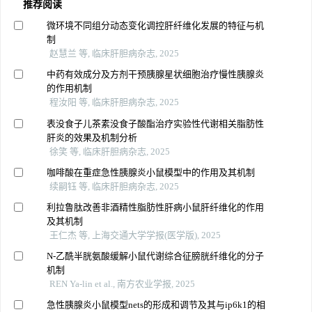
推荐阅读
微环境不同组分动态变化调控肝纤维化发展的特征与机
制
赵慧兰 等, 临床肝胆病杂志, 2025
中药有效成分及方剂干预胰腺星状细胞治疗慢性胰腺炎
的作用机制
程汝阳 等, 临床肝胆病杂志, 2025
表没食子儿茶素没食子酸酯治疗实验性代谢相关脂肪性
肝炎的效果及机制分析
徐笑 等, 临床肝胆病杂志, 2025
咖啡酸在重症急性胰腺炎小鼠模型中的作用及其机制
续嗣钰 等, 临床肝胆病杂志, 2025
利拉鲁肽改善非酒精性脂肪性肝病小鼠肝纤维化的作用
及其机制
王仁杰 等, 上海交通大学学报(医学版), 2025
N-乙酰半胱氨酸缓解小鼠代谢综合征膀胱纤维化的分子
机制
REN Ya-lin et al., 南方农业学报, 2025
急性胰腺炎小鼠模型nets的形成和调节及其与
ip6k1
的相