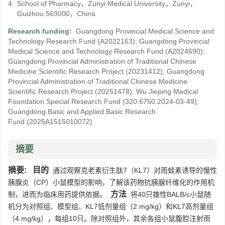
4.
School of Pharmacy，Zunyi Medical University，Zunyi，
Guizhou 563000，China
Research funding:
Guangdong Provincial Medical Science and
Technology Research Fund
(A2022163)
;
Guangdong Provincial
Medical Science and Technology Research Fund
(A2024690)
;
Guangdong Provincial Administration of Traditional Chinese
Medicine Scientific Research Project
(20231412)
;
Guangdong
Provincial Administration of Traditional Chinese Medicine
Scientific Research Project
(20251478)
;
Wu Jieping Medical
Foundation Special Research Fund
(320.6750.2024-03-49)
;
Guangdong Basic and Applied Basic Research
Fund
(2025A1515010072)
摘要
摘要:
目的
通过观察克老素衍生肽7（KL7）对雨蛙素诱导的慢性
胰腺炎（CP）小鼠模型的影响，了解该药物抗胰腺纤维化的作用机
方法
制，进而为临床用药提供依据。
将40只雄性BALB/c小鼠随
机分为对照组、模型组、KL7低剂量组（2 mg/kg）和KL7高剂量组
（4 mg/kg），每组10只。除对照组外，其余各组小鼠腹腔注射雨