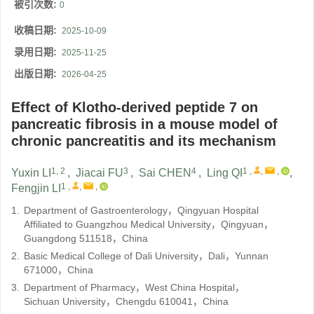
被引次数:
0
收稿日期:
2025-10-09
录用日期:
2025-11-25
出版日期:
2026-04-25
Effect of Klotho-derived peptide 7 on
pancreatic fibrosis in a mouse model of
chronic pancreatitis and its mechanism
1, 2
3
4
1
,
,
,
Yuxin LI
,
Jiacai FU
,
Sai CHEN
,
Ling QI
,
1
,
,
,
Fengjin LI
1.
Department of Gastroenterology，Qingyuan Hospital
Affiliated to Guangzhou Medical University，Qingyuan，
Guangdong 511518，China
2.
Basic Medical College of Dali University，Dali，Yunnan
671000，China
3.
Department of Pharmacy，West China Hospital，
Sichuan University，Chengdu 610041，China