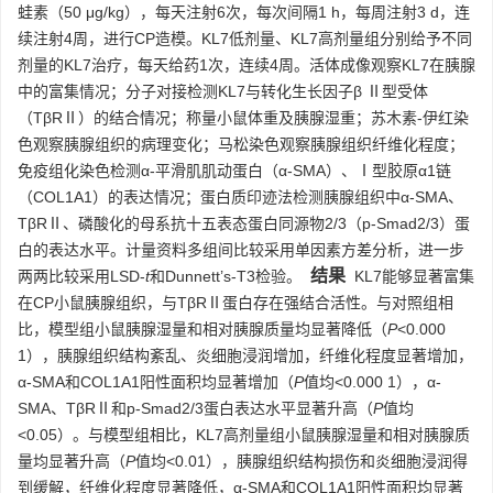
蛙素（50 μg/kg），每天注射6次，每次间隔1 h，每周注射3 d，连
续注射4周，进行CP造模。KL7低剂量、KL7高剂量组分别给予不同
剂量的KL7治疗，每天给药1次，连续4周。活体成像观察KL7在胰腺
中的富集情况；分子对接检测KL7与转化生长因子β Ⅱ型受体
（TβRⅡ）的结合情况；称量小鼠体重及胰腺湿重；苏木素-伊红染
色观察胰腺组织的病理变化；马松染色观察胰腺组织纤维化程度；
免疫组化染色检测α-平滑肌肌动蛋白（α-SMA）、Ⅰ型胶原α1链
（COL1A1）的表达情况；蛋白质印迹法检测胰腺组织中α-SMA、
TβRⅡ、磷酸化的母系抗十五表态蛋白同源物2/3（p-Smad2/3）蛋
白的表达水平。计量资料多组间比较采用单因素方差分析，进一步
结果
两两比较采用LSD-
t
和Dunnett’s-T3检验。
KL7能够显著富集
在CP小鼠胰腺组织，与TβRⅡ蛋白存在强结合活性。与对照组相
比，模型组小鼠胰腺湿量和相对胰腺质量均显著降低（
P
<0.000
1），胰腺组织结构紊乱、炎细胞浸润增加，纤维化程度显著增加，
α-SMA和COL1A1阳性面积均显著增加（
P
值均<0.000 1），α-
SMA、TβRⅡ和p-Smad2/3蛋白表达水平显著升高（
P
值均
<0.05）。与模型组相比，KL7高剂量组小鼠胰腺湿量和相对胰腺质
量均显著升高（
P
值均<0.01），胰腺组织结构损伤和炎细胞浸润得
到缓解，纤维化程度显著降低，α-SMA和COL1A1阳性面积均显著