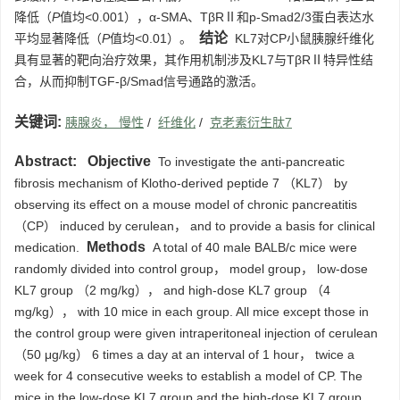
降低（
P
值均<0.001），α-SMA、TβRⅡ和p-Smad2/3蛋白表达水
结论
平均显著降低（
P
值均<0.01）。
KL7对CP小鼠胰腺纤维化
具有显著的靶向治疗效果，其作用机制涉及KL7与TβRⅡ特异性结
合，从而抑制TGF-β/Smad信号通路的激活。
关键词:
胰腺炎， 慢性
/
纤维化
/
克老素衍生肽7
Abstract:
Objective
To investigate the anti‑pancreatic
fibrosis mechanism of Klotho‑derived peptide 7 （KL7） by
observing its effect on a mouse model of chronic pancreatitis
（CP） induced by cerulean， and to provide a basis for clinical
Methods
medication.
A total of 40 male BALB/c mice were
randomly divided into control group， model group， low-dose
KL7 group （2 mg/kg）， and high-dose KL7 group （4
mg/kg）， with 10 mice in each group. All mice except those in
the control group were given intraperitoneal injection of cerulean
（50 μg/kg） 6 times a day at an interval of 1 hour， twice a
week for 4 consecutive weeks to establish a model of CP. The
mice in the low-dose KL7 group and the high-dose KL7 group