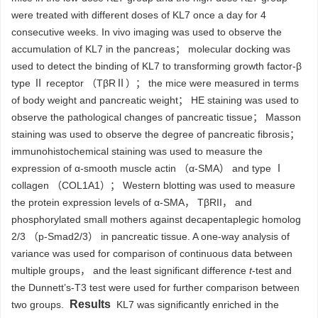
were treated with different doses of KL7 once a day for 4
consecutive weeks. In vivo imaging was used to observe the
accumulation of KL7 in the pancreas； molecular docking was
used to detect the binding of KL7 to transforming growth factor-β
type Ⅱ receptor （TβRⅡ）； the mice were measured in terms
of body weight and pancreatic weight； HE staining was used to
observe the pathological changes of pancreatic tissue； Masson
staining was used to observe the degree of pancreatic fibrosis；
immunohistochemical staining was used to measure the
expression of α-smooth muscle actin （α-SMA） and type Ⅰ
collagen （COL1A1）； Western blotting was used to measure
the protein expression levels of α-SMA， TβRII， and
phosphorylated small mothers against decapentaplegic homolog
2/3 （p-Smad2/3） in pancreatic tissue. A one-way analysis of
variance was used for comparison of continuous data between
multiple groups， and the least significant difference
t
-test and
the Dunnett’s-T3 test were used for further comparison between
Results
two groups.
KL7 was significantly enriched in the