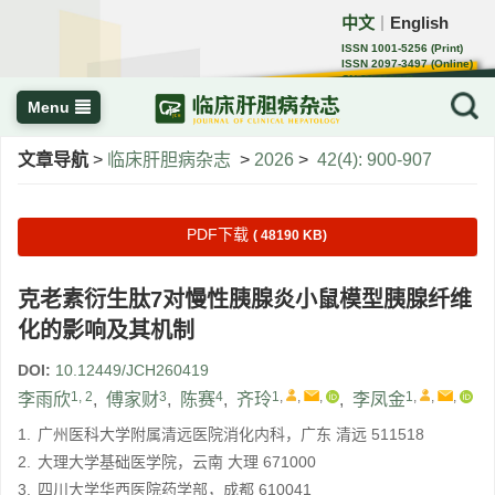
中文
English
｜
ISSN 1001-5256 (Print)
ISSN 2097-3497 (Online)
CN 22-1108/R
Menu
文章导航
>
临床肝胆病杂志
>
2026
>
42(4): 900-907
PDF下载
( 48190 KB)
克老素衍生肽7对慢性胰腺炎小鼠模型胰腺纤维
化的影响及其机制
DOI:
10.12449/JCH260419
1, 2
3
4
1
,
,
,
1
,
,
,
李雨欣
,
傅家财
,
陈赛
,
齐玲
,
李凤金
1.
广州医科大学附属清远医院消化内科，广东 清远 511518
2.
大理大学基础医学院，云南 大理 671000
3.
四川大学华西医院药学部，成都 610041