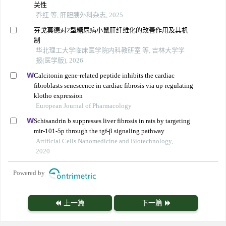
关性
乔红 等, 肝胆胰外科杂志, 2025
芬戈莫德对2型糖尿病小鼠肝纤维化的改善作用及其机
制
华北理工大学临床医学院内科教研室 等, 吉林大学学
报(医学版), 2026
Calcitonin gene-related peptide inhibits the cardiac
fibroblasts senescence in cardiac fibrosis via up-regulating
klotho expression
European Journal of Pharmacology
Schisandrin b suppresses liver fibrosis in rats by targeting
mir-101-5p through the tgf-β signaling pathway
Artificial Cells Nanomedicine and Biotechnology,
2020
Powered by
上一篇
下一篇