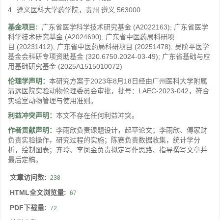
4.
遵义医科大学药学院，贵州 遵义 563000
基金项目:
广东省医学科学技术研究基金
(A2022163)
;
广东省医学
科学技术研究基金
(A2024690)
;
广东省中医药局科研项
目
(20231412)
;
广东省中医药局科研项目
(20251478)
;
吴阶平医学
基金会科研专项资助基金
(320.6750.2024-03-49)
;
广东省基础与应
用基础研究基金
(2025A1515010072)
伦理学声明：
本研究方案于2023年8月18日经由广州医科大学附属
清远医院实验动物伦理委员会审批，批号：LAEC-2023-042，符合
实验室动物管理与使用准则。
利益冲突声明：
本文不存在任何利益冲突。
作者贡献声明：
李雨欣负责课题设计，起草论文；李雨欣、傅家财
负责实验操作，研究过程的实施；陈赛负责数据收集，统计学分
析，绘制图表；齐玲、李凤金负责拟定写作思路、指导撰写文章并
最后定稿。
文章访问数:
238
HTML全文浏览量:
67
PDF下载量:
72