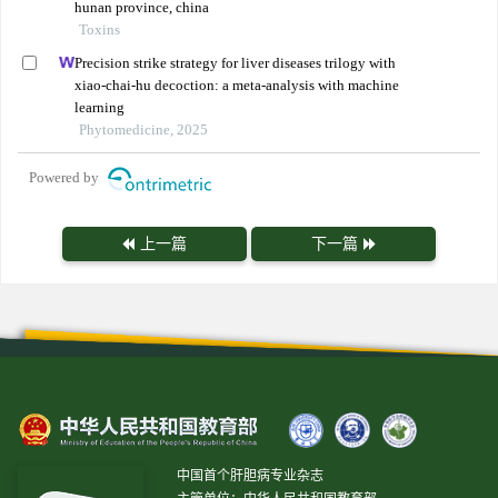
hunan province, china
Toxins
Precision strike strategy for liver diseases trilogy with
xiao-chai-hu decoction: a meta-analysis with machine
learning
Phytomedicine, 2025
Powered by
上一篇
下一篇
中国首个肝胆病专业杂志