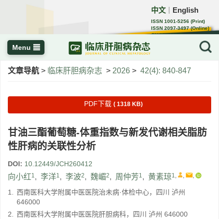
中文
English
｜
ISSN 1001-5256 (Print)
ISSN 2097-3497 (Online)
CN 22-1108/R
Menu
文章导航
>
临床肝胆病杂志
>
2026
>
42(4): 840-847
PDF下载
( 1318 KB)
甘油三酯葡萄糖-体重指数与新发代谢相关脂肪
性肝病的关联性分析
DOI:
10.12449/JCH260412
1
1
2
2
1
1
,
,
,
向小红
,
李洋
,
李波
,
魏嵋
,
周仲芳
,
黄素琼
1.
西南医科大学附属中医医院治未病·体检中心，四川 泸州
646000
2.
西南医科大学附属中医医院肝胆病科，四川 泸州 646000