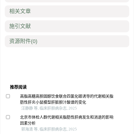
相关文章
施引文献
资源附件
(0)
推荐阅读
高脂高糖高胆固醇饮食联合四氯化碳诱导的代谢相关脂
肪性肝炎小鼠模型肝脏胆汁酸谱的变化
汪静静 等, 临床肝胆病杂志, 2025
北京市体检人群代谢相关脂肪性肝病发生和消退的影响
因素分析
郭海清 等, 临床肝胆病杂志, 2025