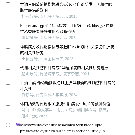
甘油三酯葡萄糖指数联合c反应蛋白对新发非酒精性脂
肪性肝病的影响
杜雨芮 等, 临床肝胆病杂志, 2025
Fibroscan、gpr评分、s指数、il-6及tnf-α对hbeag阳性慢
性乙型肝炎肝纤维化的诊断价值
张映媛 等, 临床肝胆病杂志, 2025
体脂成分及代谢指标与非肥胖人群代谢相关脂肪性肝病
的相关性研究
王颖捷 等, 中国全科医学, 2023
代谢相关脂肪性肝病与2型糖尿病的相关性研究进展
赵娅芳 等, 胃肠病学与肝病学杂志, 2024
甘油三酯-葡萄糖指数与非肥胖型非酒精性脂肪性肝病的
相关性
肖静 等, 南方医科大学学报, 2024
体圆指数对代谢相关脂肪性肝病发生风险的预测价值
河南中医药大学第一附属医院脾胃肝胆科 等, 临床肝
胆病杂志, 2025
Microcystins exposure associated with blood lipid
profiles and dyslipidemia: a cross-sectional study in