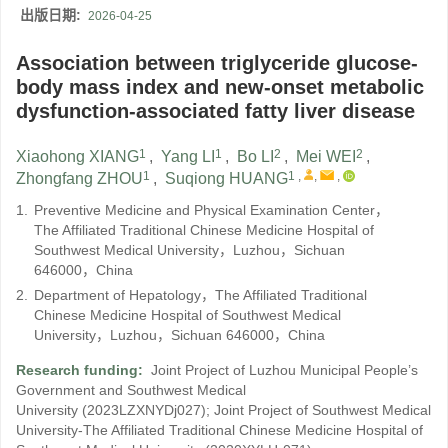
出版日期:
2026-04-25
Association between triglyceride glucose-
body mass index and new-onset metabolic
dysfunction-associated fatty liver disease
1
1
2
2
Xiaohong XIANG
,
Yang LI
,
Bo LI
,
Mei WEI
,
1
1
,
,
,
Zhongfang ZHOU
,
Suqiong HUANG
1.
Preventive Medicine and Physical Examination Center，
The Affiliated Traditional Chinese Medicine Hospital of
Southwest Medical University，Luzhou，Sichuan
646000，China
2.
Department of Hepatology，The Affiliated Traditional
Chinese Medicine Hospital of Southwest Medical
University，Luzhou，Sichuan 646000，China
Research funding:
Joint Project of Luzhou Municipal People’s
Government and Southwest Medical
University
(2023LZXNYDj027)
;
Joint Project of Southwest Medical
University-The Affiliated Traditional Chinese Medicine Hospital of