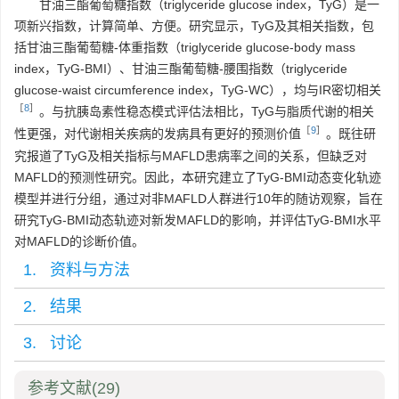
甘油三酯葡萄糖指数（triglyceride glucose index，TyG）是一
项新兴指数，计算简单、方便。研究显示，TyG及其相关指数，包
括甘油三酯葡萄糖-体重指数（triglyceride glucose-body mass
index，TyG-BMI）、甘油三酯葡萄糖-腰围指数（triglyceride
glucose-waist circumference index，TyG-WC），均与IR密切相关
［
8
］
。与抗胰岛素性稳态模式评估法相比，TyG与脂质代谢的相关
［
9
］
性更强，对代谢相关疾病的发病具有更好的预测价值
。既往研
究报道了TyG及相关指标与MAFLD患病率之间的关系，但缺乏对
MAFLD的预测性研究。因此，本研究建立了TyG-BMI动态变化轨迹
模型并进行分组，通过对非MAFLD人群进行10年的随访观察，旨在
研究TyG-BMI动态轨迹对新发MAFLD的影响，并评估TyG-BMI水平
对MAFLD的诊断价值。
1. 资料与方法
2. 结果
3. 讨论
参考文献
(29)