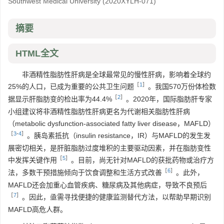
Southwest Medical University
(2020XYLH-071)
摘要
HTML全文
非酒精性脂肪性肝病是全球最常见的慢性肝病，影响着全球约
［
1
］
25%的人口，已成为重要的公共卫生问题
。我国570万份体检数
［
2
］
据显示肝脂肪变的检出率为44.4%
。2020年，国际脂肪肝专家
小组建议将非酒精性脂肪性肝病更名为代谢相关脂肪性肝病
（metabolic dysfunction-associated fatty liver disease，MAFLD）
［
3
-
4
］
。胰岛素抵抗（insulin resistance，IR）与MAFLD的发生发
展密切相关，是肝脏脂肪过度堆积的主要驱动因素，并在脂肪变性
［
5
］
中发挥关键作用
。目前，尚无针对MAFLD的获批药物或治疗方
［
6
］
法，多数干预措施倾向于饮食调整和生活方式改善
。此外，
MAFLD还会加重心血管疾病、糖尿病及其他病症，导致不良预后
［
7
］
。因此，亟需寻找便捷的健康监测替代方法，以帮助早期识别
MAFLD高危人群。