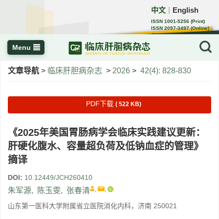
中文
English
｜
ISSN 1001-5256 (Print)
ISSN 2097-3497 (Online)
CN 22-1108/R
Menu
文章导航
>
临床肝胆病杂志
>
2026
>
42(4): 828-830
PDF下载
( 522 KB)
《2025年美国胃肠病学会临床实践建议更新：
肝硬化腹水、容量超负荷及低钠血症的管理》
摘译
DOI:
10.12449/JCH260410
,
,
朱军源
,
陈玉雯
,
张春清
山东第一医科大学附属省立医院消化内科，济南 250021