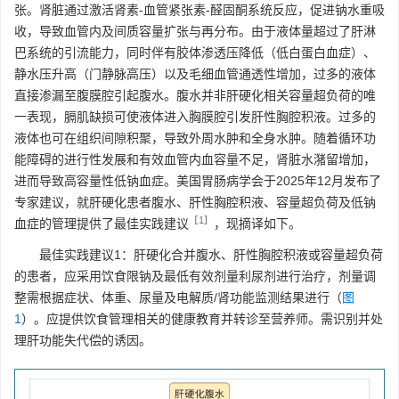
张。肾脏通过激活肾素-血管紧张素-醛固酮系统反应，促进钠水重吸
收，导致血管内及间质容量扩张与再分布。由于液体量超过了肝淋
巴系统的引流能力，同时伴有胶体渗透压降低（低白蛋白血症）、
静水压升高（门静脉高压）以及毛细血管通透性增加，过多的液体
直接渗漏至腹膜腔引起腹水。腹水并非肝硬化相关容量超负荷的唯
一表现，膈肌缺损可使液体进入胸膜腔引发肝性胸腔积液。过多的
液体也可在组织间隙积聚，导致外周水肿和全身水肿。随着循环功
能障碍的进行性发展和有效血管内血容量不足，肾脏水潴留增加，
进而导致高容量性低钠血症。美国胃肠病学会于2025年12月发布了
专家建议，就肝硬化患者腹水、肝性胸腔积液、容量超负荷及低钠
［
1
］
血症的管理提供了最佳实践建议
，现摘译如下。
最佳实践建议1：肝硬化合并腹水、肝性胸腔积液或容量超负荷
的患者，应采用饮食限钠及最低有效剂量利尿剂进行治疗，剂量调
整需根据症状、体重、尿量及电解质/肾功能监测结果进行（
图
1
）。应提供饮食管理相关的健康教育并转诊至营养师。需识别并处
理肝功能失代偿的诱因。