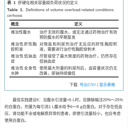
表 1
肝硬化相关容量超负荷状况的定义
Table 1.
Definitions of volume overload-related conditions
cirrhosis
概念
定义
难治性腹水
治疗无效的腹水，或无法通过药物治疗有效
预防腹水的早期复发
难治性肝性胸
对限盐和利尿剂治疗无反应的肝性胸腔积
腔积液
液，需要进行治疗性胸腔穿刺术
难治性低钠血
尽管接受了最大限度的药物治疗，仍然存在
症
低钠血症
难治性全身性
使用最大剂量的利尿剂后，血容量状况仍无
水肿
改善，尿钠持续偏低
下载:
导出CSV
| 显示表格
最佳实践建议6：当腹水引流量>5 L时，应静脉输注20%～25%
的白蛋白，剂量为每引流1 L腹水给予6～8 g白蛋白。对于存在低血
压、肾功能不全或电解质异常的患者，即使引流量较小，也应考虑
使用白蛋白。