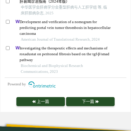
肝衰竭诊治指南（2024年版）
中华医学会肝病学分会重型肝病与人工肝学组 等, 临
床肝胆病杂志, 2025
Development and verification of a nomogram for
predicting portal vein tumor thrombosis in hepatocellular
carcinoma
American Journal of Translational Research, 2024
Investigating the therapeutic effects and mechanisms of
roxadustat on peritoneal fibrosis based on the tgf-β/smad
pathway
Biochemical and Biophysical Research
Communications, 2023
Powered by
上一篇
下一篇