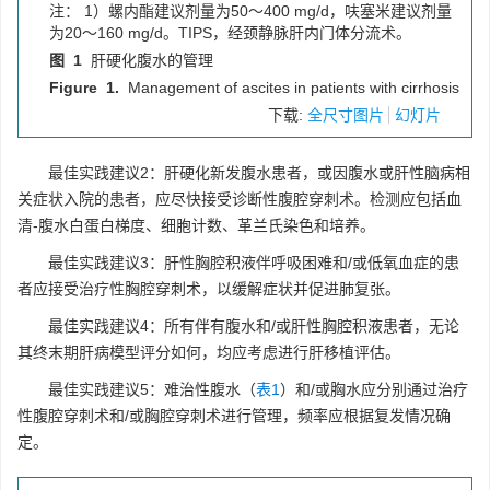
注： 1）螺内酯建议剂量为50～400 mg/d，呋塞米建议剂量
为20～160 mg/d。TIPS，经颈静脉肝内门体分流术。
图 1
肝硬化腹水的管理
Figure 1.
Management of ascites in patients with cirrhosis
下载:
全尺寸图片
幻灯片
最佳实践建议2：肝硬化新发腹水患者，或因腹水或肝性脑病相
关症状入院的患者，应尽快接受诊断性腹腔穿刺术。检测应包括血
清-腹水白蛋白梯度、细胞计数、革兰氏染色和培养。
最佳实践建议3：肝性胸腔积液伴呼吸困难和/或低氧血症的患
者应接受治疗性胸腔穿刺术，以缓解症状并促进肺复张。
最佳实践建议4：所有伴有腹水和/或肝性胸腔积液患者，无论
其终末期肝病模型评分如何，均应考虑进行肝移植评估。
最佳实践建议5：难治性腹水（
表1
）和/或胸水应分别通过治疗
性腹腔穿刺术和/或胸腔穿刺术进行管理，频率应根据复发情况确
定。