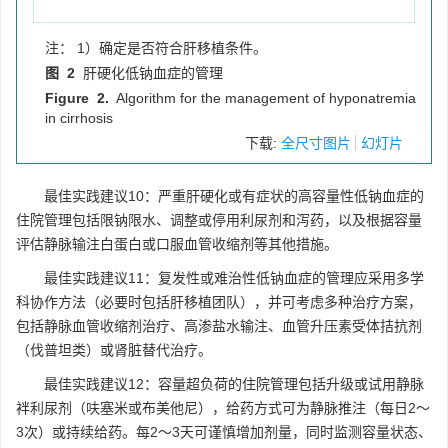
注： 1）确定是否符合肝移植条件。
图 2
肝硬化低钠血症的管理
Figure 2.
Algorithm for the management of hyponatremia
in cirrhosis
下载:
全尺寸图片
幻灯片
最佳实践建议10：严重肝硬化或有症状的高容量性低钠血症的
住院管理包括限钠限水、调整或停用利尿剂和泻药，以及根据容量
评估静脉输注白蛋白或口服血管收缩剂等其他措施。
最佳实践建议11：复发性或难治性低钠血症的管理应采用多学
科协作方法（必要时包括肝移植团队），并可考虑多种治疗方案，
包括静脉血管收缩剂治疗、高渗盐水输注、血管升压素受体拮抗剂
（伐普坦类）或肾脏替代治疗。
最佳实践建议12：容量超负荷的住院管理包括升级或试用静脉
袢利尿剂（呋塞米或布美他尼），给药方式可为静脉推注（每日2～
3次）或持续给药。每2～3天可谨慎增加剂量，同时监测容量状态、