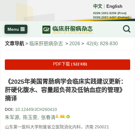
中文
English
｜
ISSN 1001-5256 (Print)
ISSN 2097-3497 (Online)
CN 22-1108/R
Menu
文章导航
>
临床肝胆病杂志
>
2026
>
42(4): 828-830
PDF下载
( 522 KB)
《2025年美国胃肠病学会临床实践建议更新：
肝硬化腹水、容量超负荷及低钠血症的管理》
摘译
DOI:
10.12449/JCH260410
,
,
朱军源
,
陈玉雯
,
张春清
山东第一医科大学附属省立医院消化内科，济南 250021