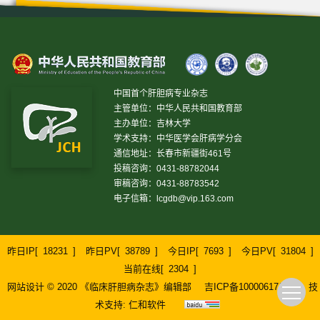
中国首个肝胆病专业杂志
主管单位：中华人民共和国教育部
主办单位：吉林大学
学术支持：中华医学会肝病学分会
通信地址：长春市新疆街461号
投稿咨询：0431-88782044
审稿咨询：0431-88783542
电子信箱：
lcgdb@vip.163.com
昨日IP[
18231
]
昨日PV[
38789
]
今日IP[
7693
]
今日PV[
31804
]
当前在线[
2304
]
网站设计 © 2020 《临床肝胆病杂志》编辑部
吉ICP备10000617号-1
技
术支持:
仁和软件