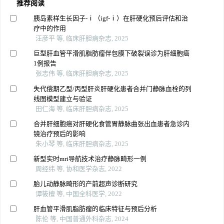
推荐阅读
胰岛素样生长因子-‍ⅰ（igf-‍ⅰ‍‍）在肝硬化预后评估和治
疗中的作用
汪彦平 等, 临床肝胆病杂志, 2025
巨型肝血管平滑肌脂肪瘤伴包膜下破裂误诊为肝细胞癌
1例报告
张志伟 等, 临床肝胆病杂志, 2025
失代偿期乙型/丙型肝炎肝硬化患者合并门静脉血栓的列
线图模型建立与验证
田仁海 等, 临床肝胆病杂志, 2025
合并肝细胞癌对肝硬化食管胃静脉曲张出血患者急诊内
镜治疗预后的影响
朱小琴 等, 临床肝胆病杂志, 2025
新型实时mri导航技术治疗静脉畸形一例
周经纬 等, 协和医学杂志, 2022
胎儿动静脉畸形的产前超声诊断研究
谭筱檀 等, 中国全科医学, 2022
肝血管平滑肌脂肪瘤的临床特征与预后分析
陈伦 等, 中国普通外科杂志, 2024