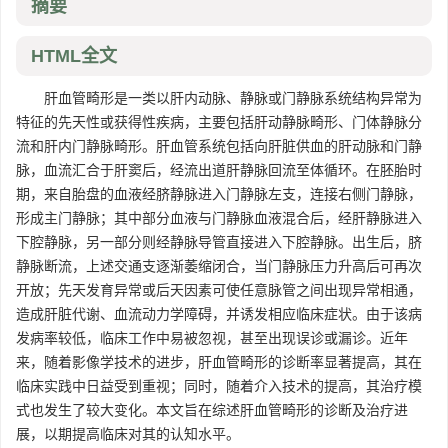
摘要
HTML全文
肝血管畸形是一类以肝内动脉、静脉或门静脉系统结构异常为
特征的先天性或获得性疾病，主要包括肝动静脉畸形、门体静脉分
流和肝内门静脉畸形。肝血管系统包括向肝脏供血的肝动脉和门静
脉，血流汇合于肝窦后，经流出道肝静脉回流至体循环。在胚胎时
期，来自胎盘的血液经脐静脉进入门静脉左支，连接右侧门静脉，
形成主门静脉；其中部分血液与门静脉血液混合后，经肝静脉进入
下腔静脉，另一部分则经静脉导管直接进入下腔静脉。出生后，脐
静脉断流，上述交通支逐渐萎缩闭合，当门静脉压力升高后可再次
开放；先天发育异常或后天因素可使任意脉管之间出现异常相通，
造成肝脏代谢、血流动力学障碍，并诱发相应临床症状。由于该病
发病率较低，临床工作中易被忽视，甚至出现误诊或漏诊。近年
来，随着影像学技术的进步，肝血管畸形的诊断率显著提高，其在
临床实践中日益受到重视；同时，随着介入技术的提高，其治疗模
式也发生了较大变化。本文旨在综述肝血管畸形的诊断及治疗进
展，以期提高临床对其的认知水平。