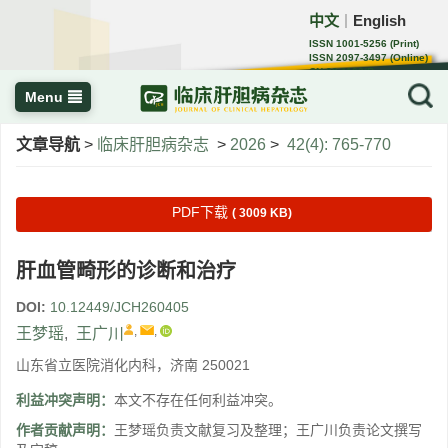
中文
English
｜
ISSN 1001-5256 (Print)
ISSN 2097-3497 (Online)
CN 22-1108/R
Menu
文章导航
>
临床肝胆病杂志
>
2026
>
42(4): 765-770
PDF下载
( 3009 KB)
肝血管畸形的诊断和治疗
DOI:
10.12449/JCH260405
,
,
王梦瑶
,
王广川
山东省立医院消化内科，济南 250021
利益冲突声明：
本文不存在任何利益冲突。
作者贡献声明：
王梦瑶负责文献复习及整理；王广川负责论文撰写