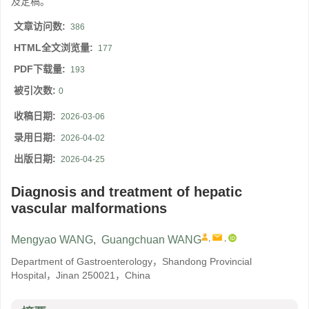
及定稿。
文章访问数:
386
HTML全文浏览量:
177
PDF下载量:
193
被引次数:
0
收稿日期:
2026-03-06
录用日期:
2026-04-02
出版日期:
2026-04-25
Diagnosis and treatment of hepatic
vascular malformations
,
,
Mengyao WANG
,
Guangchuan WANG
Department of Gastroenterology，Shandong Provincial
Hospital，Jinan 250021，China