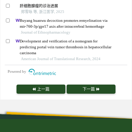
肝细胞腺瘤的诊治进展
郑雪咏 等, 浙江医学, 2025
Buyang huanwu decoction promotes remyelination via
mir-760-3p/gpr17 axis after intracerebral hemorrhage
Journal of Ethnopharmacology
Development and verification of a nomogram for
predicting portal vein tumor thrombosis in hepatocellular
carcinoma
American Journal of Translational Research, 2024
Powered by
上一篇
下一篇