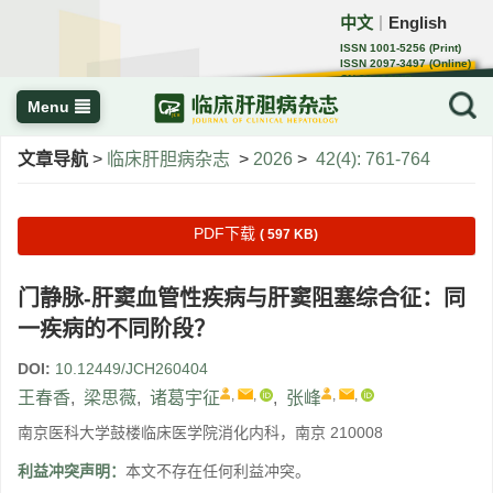
中文
English
｜
ISSN 1001-5256 (Print)
ISSN 2097-3497 (Online)
CN 22-1108/R
Menu
文章导航
>
临床肝胆病杂志
>
2026
>
42(4): 761-764
PDF下载
( 597 KB)
门静脉-肝窦血管性疾病与肝窦阻塞综合征：同
一疾病的不同阶段？
DOI:
10.12449/JCH260404
,
,
,
,
王春香
,
梁思薇
,
诸葛宇征
,
张峰
南京医科大学鼓楼临床医学院消化内科，南京 210008
利益冲突声明：
本文不存在任何利益冲突。