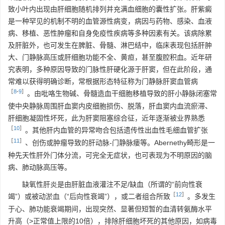
致小叶内出现由肝细胞随机排列并充满血细胞的囊性扩张。肝紫癜
是一种罕见的机制不明的血管源性病变，病因与药物、感染、血液
病、移植、恶性肿瘤和自身免疫性疾病等多种因素有关。该病除累
及肝脏外，也可发生在脾脏、骨髓、淋巴结中，临床表现包括肝肿
大、门静脉高压或肝细胞功能不全、黄疸，甚至腹腔积血。近年研
究表明，多种原因导致的门脉性肝硬化源于肝窦，但在此阶段，通
常难以获得明确诊断，常根据形态特征称为门静脉肝窦血管病
［
8
-
9
］
。由吡咯生物碱、骨髓造血干细胞移植导致的肝小静脉闭塞常
使中央静脉周围肝血窦内皮细胞损伤、脱落，肝血窦内血流瘀滞、
肝细胞凝固性坏死，此为肝窦阻塞综合征，近年逐渐被业界熟悉
［
10
］
。其他肝内血管的异常吻合包括遗传性出血性毛细血管扩张
［
11
］
、创伤或肿瘤导致的肝动脉-门静脉瘘等。Abernethy畸形是一
种先天性肝外门体分流，可完全无症状，也可表现为不明原因的脑
病、肺动脉高压等。
缺氧性肝炎是由肝脏血液灌注不足/缺血（所谓的“前向性衰
［
12
］
竭”）或被动淤血（“后向性衰竭”），或二者组合所致
。多发生
于心、肺功能衰竭期间，出现突然、显著但短暂的血清转氨酶水平
升高（>正常值上限的10倍），排除肝细胞坏死的其他原因，如病毒