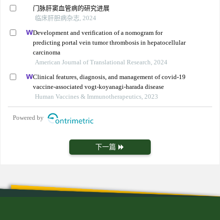
门脉肝窦血管病的研究进展
临床肝胆病杂志, 2024
Development and verification of a nomogram for
predicting portal vein tumor thrombosis in hepatocellular
carcinoma
American Journal of Translational Research, 2024
Clinical features, diagnosis, and management of covid-19
vaccine-associated vogt-koyanagi-harada disease
Human Vaccines & Immunotherapeutics, 2023
Powered by
下一篇