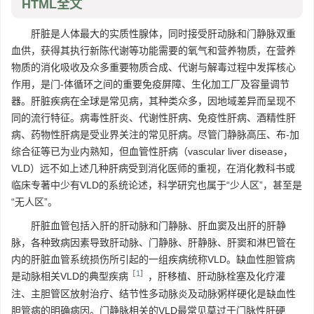
HTML全文
肝脏是人体最大的实质性腺体，同时接受肝动脉和门静脉双重
血供，获得其执行新陈代谢等功能需要的氧气和营养物质，在营养
物质的消化吸收及众多重要物质合成、代谢与解毒过程中发挥核心
作用，是门-体循环之间的重要免疫屏障、生化加工厂及容量调节
器。肝脏疾病在全球是常见病，其种类众多，因地域差异而呈现不
同的流行特征。病毒性肝炎、代谢性肝病、免疫性肝病、酒精性肝
病、药物性肝病是受业界关注的常见肝病。尽管门静脉高压、布-加
综合征等已为业内熟知，但血管性肝病（vascular liver disease，
VLD）远不如上述几种肝病受到消化医师的重视，在消化教科书或
临床专著中少有VLD的系统论述，科学研究也属于“少人区”，甚至是
“无人区”。
肝脏血管包括入肝的肝动脉和门静脉、肝血窦及出肝的肝静
脉，各种致病因素导致肝动脉、门静脉、肝静脉、肝窦和淋巴管在
内的肝脏血管系统损伤所引起的一组疾病统称VLD。缺血性胆管病
［
1
］
是动脉相关VLD的典型疾病
，肝移植、肝动脉栓塞及化疗灌
注、主胆管区放射治疗、结节性多动脉炎及动脉粥样硬化是缺血性
胆管病的明确病因。门静脉相关的VLD最常见莫过于门脉性肝硬