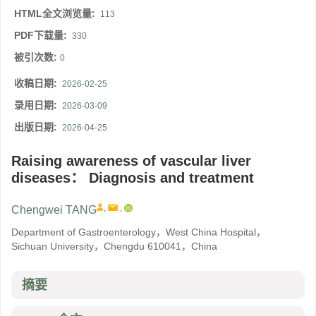
HTML全文浏览量:
113
PDF下载量:
330
被引次数:
0
收稿日期:
2026-02-25
录用日期:
2026-03-09
出版日期:
2026-04-25
Raising awareness of vascular liver
diseases： Diagnosis and treatment
,
,
Chengwei TANG
Department of Gastroenterology，West China Hospital，
Sichuan University，Chengdu 610041，China
摘要