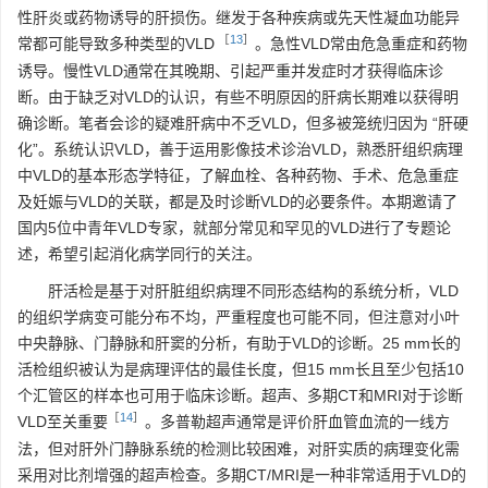
性肝炎或药物诱导的肝损伤。继发于各种疾病或先天性凝血功能异
［
13
］
常都可能导致多种类型的VLD
。急性VLD常由危急重症和药物
诱导。慢性VLD通常在其晚期、引起严重并发症时才获得临床诊
断。由于缺乏对VLD的认识，有些不明原因的肝病长期难以获得明
确诊断。笔者会诊的疑难肝病中不乏VLD，但多被笼统归因为 “肝硬
化”。系统认识VLD，善于运用影像技术诊治VLD，熟悉肝组织病理
中VLD的基本形态学特征，了解血栓、各种药物、手术、危急重症
及妊娠与VLD的关联，都是及时诊断VLD的必要条件。本期邀请了
国内5位中青年VLD专家，就部分常见和罕见的VLD进行了专题论
述，希望引起消化病学同行的关注。
肝活检是基于对肝脏组织病理不同形态结构的系统分析，VLD
的组织学病变可能分布不均，严重程度也可能不同，但注意对小叶
中央静脉、门静脉和肝窦的分析，有助于VLD的诊断。25 mm长的
活检组织被认为是病理评估的最佳长度，但15 mm长且至少包括10
个汇管区的样本也可用于临床诊断。超声、多期CT和MRI对于诊断
［
14
］
VLD至关重要
。多普勒超声通常是评价肝血管血流的一线方
法，但对肝外门静脉系统的检测比较困难，对肝实质的病理变化需
采用对比剂增强的超声检查。多期CT/MRI是一种非常适用于VLD的