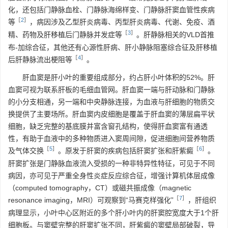
化，还包括门静脉血栓、门静脉海绵样变、门静脉肝窦血管性疾病
［
2
］
等
，病因涉及乙型肝炎病毒、丙型肝炎病毒、代谢、免疫、酒
［
3
］
精、药物及肝移植后门静脉并发症等
。肝静脉相关的VLD首推
布-加综合征，其他还有心源性肝病、肝小静脉阻塞综合征及肝移植
［
4
］
后肝静脉流出梗阻等
。
肝血窦是肝小叶的重要组成部分，约占肝小叶体积的52%。肝
血窦可视为联系肝板的毛细血管网。肝血窦一端与肝动脉和门静脉
的小分支相通，另一端和中央静脉连接，为血液与肝细胞的物质交
换提供了主要场所。肝血窦内皮细胞是覆盖于肝血窦的薄层扁平状
细胞，缺乏完整的基底膜并富含窗孔结构，使得肝血窦富有通透
性，有助于血液中的多种物质进入窦周间隙，促进细胞间营养物质
［
5
］
［
6
］
及气体交换
。原发于肝窦的疾病包括肝窦扩张和肝紫癜
。
肝窦扩张是门静脉血液流入受损的一种非特异性特征，可见于不同
病因，亦可见于严重全身性炎症反应综合征，增强计算机体层成像
（computed tomography，CT）或磁共振成像（magnetic
［
7
］
resonance imaging，MRI）可观察到“马赛克样强化”
，肝组织
病理显示，小叶中心区附近的多个肝小叶内的肝窦腔宽度大于1个肝
细胞板。与窦壁完整的肝窦扩张不同，肝紫癜的窦壁局部破裂，导