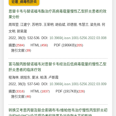
论著_病毒性肝炎
恩替卡韦与替诺福韦酯治疗高病毒载量慢性乙型肝炎患者的效
果分析
周珲堃
江建宁
苏明华
王荣明
胡伯斌
邓德丽
韦慧兰
梁先帅
何
,
,
,
,
,
,
,
,
文明
郭荣晟
,
2022, 38(3): 532-536.
DOI:
10.3969/j.issn.1001-5256.2022.03.008
摘要
HTML
PDF (1906KB)
(
2584
)
(
456
)
(
205
)
施引文献
(
39
)
富马酸丙酚替诺福韦对恩替卡韦经治后低病毒载量的慢性乙型
肝炎患者的临床疗效
程海林
胡旭东
夏冰
柏涛
卢斯霞
,
,
,
,
2022, 38(3): 537-540.
DOI:
10.3969/j.issn.1001-5256.2022.03.009
摘要
HTML
PDF (1917KB)
(
3316
)
(
1837
)
(
226
)
施引文献
(
46
)
转换艾考恩丙替及联合索磷布韦/维帕他韦治疗慢性丙型肝炎初
治的HIV/HCV合并感染者的效果及对血脂水平的影响