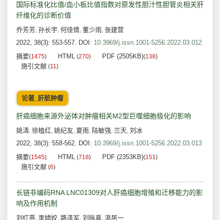
国际标准化比值/血小板比值指数对原发性胆汁性胆管炎相关肝
纤维化的诊断价值
乔芳芳
孙长宇
何佳倩
董少雨
张建营
,
,
,
,
2022, 38(3): 553-557.
DOI:
10.3969/j.issn.1001-5256.2022.03.012
摘要
HTML
PDF (2505KB)
(
1475
)
(
270
)
(
138
)
施引文献
(
11
)
论著_肝脏肿瘤
肝癌细胞来源外泌体对肿瘤相关M2型巨噬细胞极化的影响
姚涛
徐植红
姚纪友
夏雨
陆敏强
兰天
刘冰
,
,
,
,
,
,
2022, 38(3): 558-562.
DOI:
10.3969/j.issn.1001-5256.2022.03.013
摘要
HTML
PDF (2353KB)
(
1545
)
(
718
)
(
151
)
施引文献
(
6
)
长链非编码RNA LNC01309对人肝癌细胞增殖和迁移能力的影
响及作用机制
刘红燕
李婧姣
路泽军
刘咏真
温居一
,
,
,
,