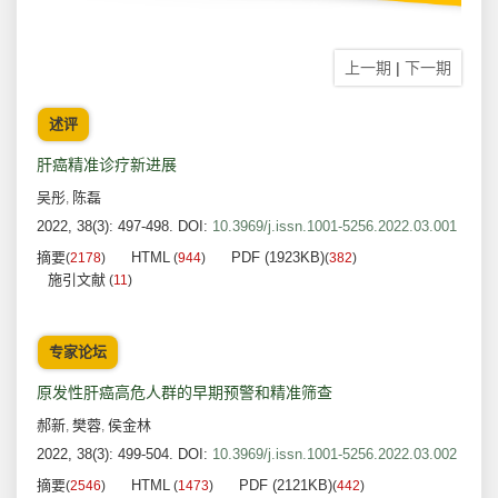
上一期
|
下一期
述评
肝癌精准诊疗新进展
吴彤
陈磊
,
2022, 38(3): 497-498.
DOI:
10.3969/j.issn.1001-5256.2022.03.001
摘要
HTML
PDF (1923KB)
(
2178
)
(
944
)
(
382
)
施引文献
(
11
)
专家论坛
原发性肝癌高危人群的早期预警和精准筛查
郝新
樊蓉
侯金林
,
,
2022, 38(3): 499-504.
DOI:
10.3969/j.issn.1001-5256.2022.03.002
摘要
HTML
PDF (2121KB)
(
2546
)
(
1473
)
(
442
)