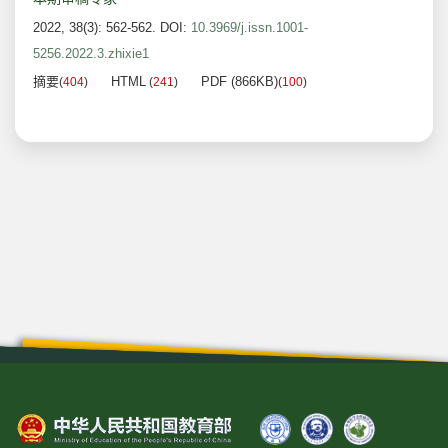
2022, 38(3): 562-562.
DOI:
10.3969/j.issn.1001-
5256.2022.3.zhixie1
摘要
HTML
PDF (866KB)
(
404
)
(
241
)
(
100
)