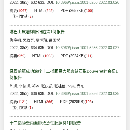
2022, 38(3): 632-633.
DOI:
10.3969/j.issn.1001-5256.2022.03.026
摘要
HTML
PDF (2657KB)
(
1067
)
(
245
)
(
100
)
施引文献
(
2
)
淋巴上皮瘤样肝细胞癌1例报告
仇晓桐
吴政奇
夏旭翔
吕国悦
,
,
,
2022, 38(3): 634-635.
DOI:
10.3969/j.issn.1001-5256.2022.03.027
摘要
HTML
PDF (2924KB)
(
959
)
(
1008
)
(
111
)
经胃前壁成功治疗十二指肠巨大胆囊结石致Bouveret综合征1
例报告
陈旭
李伦旭
祁冰
张庆凯
张桂信
李爽
尚东
,
,
,
,
,
,
2022, 38(3): 636-638.
DOI:
10.3969/j.issn.1001-5256.2022.03.028
摘要
HTML
PDF (2628KB)
(
1121
)
(
266
)
(
108
)
施引文献
(
1
)
十二指肠壁内血肿致急性胰腺炎1例报告