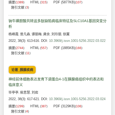
摘要
HTML
PDF (5877KB)
(
1389
)
(
315
)
(
107
)
施引文献
(
3
)
钠牛磺胆酸共转运多肽缺陷病临床特征及SLC10A1基因突变分
析
杨峰霞
曾凡森
谭丽梅
龚余
刘玲丽
徐翼
,
,
,
,
,
2022, 38(3): 613-616.
DOI:
10.3969/j.issn.1001-5256.2022.03.022
摘要
HTML
PDF (1885KB)
(
2744
)
(
557
)
(
166
)
施引文献
(
11
)
论著_胰腺疾病
神经前体细胞表达发育下调蛋白4-1在胰腺癌组织中的表达和
临床意义
毕亭亭
侯思慧
刘岩
,
,
2022, 38(3): 617-621.
DOI:
10.3969/j.issn.1001-5256.2022.03.024
摘要
HTML
PDF (3129KB)
(
1299
)
(
387
)
(
106
)
施引文献
(
4
)