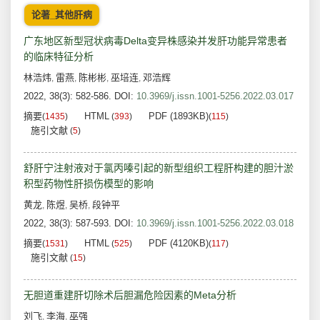
论著_其他肝病
广东地区新型冠状病毒Delta变异株感染并发肝功能异常患者
的临床特征分析
林浩炜
雷燕
陈彬彬
巫培连
邓浩辉
,
,
,
,
2022, 38(3): 582-586.
DOI:
10.3969/j.issn.1001-5256.2022.03.017
摘要
HTML
PDF (1893KB)
(
1435
)
(
393
)
(
115
)
施引文献
(
5
)
舒肝宁注射液对于氯丙嗪引起的新型组织工程肝构建的胆汁淤
积型药物性肝损伤模型的影响
黄龙
陈煜
吴桥
段钟平
,
,
,
2022, 38(3): 587-593.
DOI:
10.3969/j.issn.1001-5256.2022.03.018
摘要
HTML
PDF (4120KB)
(
1531
)
(
525
)
(
117
)
施引文献
(
15
)
无胆道重建肝切除术后胆漏危险因素的Meta分析
刘飞
李海
巫强
,
,