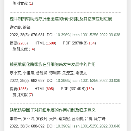
施引文献
(
1
)
槐耳制剂辅助治疗肝细胞癌的作用机制及其临床应用进展
谢铠岭
徐锋
,
2022, 38(3): 676-681.
DOI:
10.3969/j.issn.1001-5256.2022.03.038
摘要
HTML
PDF (2878KB)
(
2205
)
(
1509
)
(
164
)
施引文献
(
14
)
赖氨酰氧化酶家族在肝细胞癌发生发展中的作用
覃小宾
李祖隆
曾胜澜
谭利婷
乐滢玉
毛德文
,
,
,
,
,
2022, 38(3): 682-687.
DOI:
10.3969/j.issn.1001-5256.2022.03.039
摘要
HTML
PDF (3314KB)
(
1855
)
(
695
)
(
150
)
施引文献
(
7
)
缺氧诱导因子对肝细胞癌的作用机制及临床意义
李宏一
罗业浩
罗筱凡
吴笛
秦黄冠
蓝绍航
吕挺
庞宇舟
,
,
,
,
,
,
,
2022, 38(3): 688-692.
DOI:
10.3969/j.issn.1001-5256.2022.03.040