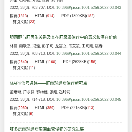
,
,
,
,
2022, 38(3): 703-707.
DOI:
10.3969/j.issn.1001-5256.2022.03.043
摘要
HTML
PDF (1899KB)
(
1813
)
(
914
)
(
182
)
施引文献
(
23
)
胆固醇与肝再生关系及其在肝衰竭治疗中的意义和潜在价值
林镛
颜耿杰
冯逢
彭子明
龙富立
韦艾凌
王明刚
姚春
,
,
,
,
,
,
,
2022, 38(3): 708-713.
DOI:
10.3969/j.issn.1001-5256.2022.03.044
摘要
HTML
PDF (2628KB)
(
2640
)
(
1160
)
(
158
)
施引文献
(
11
)
MAPK信号通路——肝棘球蚴病治疗新靶点
董琳琳
芦永良
鄂维建
张翔
赵玲莉
,
,
,
,
2022, 38(3): 714-718.
DOI:
10.3969/j.issn.1001-5256.2022.03.045
摘要
HTML
PDF (2215KB)
(
2060
)
(
389
)
(
113
)
施引文献
(
9
)
肝多房棘球蚴病周围血管侵犯的研究进展