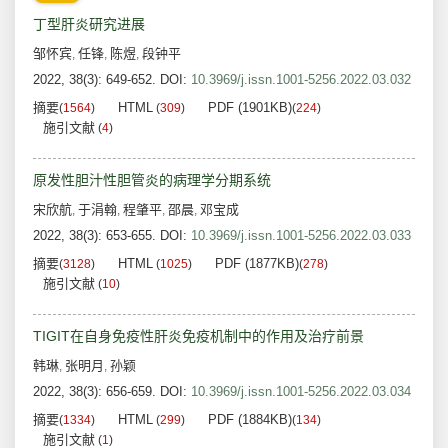
丁型肝炎研究进展
邹怀宾
任锋
陈煜
段钟平
,
,
,
2022, 38(3): 649-652.
DOI:
10.3969/j.issn.1001-5256.2022.03.032
摘要
HTML
PDF (1901KB)
(
1564
)
(
309
)
(
224
)
施引文献
(
4
)
原发性胆汁性胆管炎的病理学分期系统
宋欣航
于涓翰
程肇平
邵晨
邓宝成
,
,
,
,
2022, 38(3): 653-655.
DOI:
10.3969/j.issn.1001-5256.2022.03.033
摘要
HTML
PDF (1877KB)
(
3128
)
(
1025
)
(
278
)
施引文献
(
10
)
TIGIT在自身免疫性肝炎免疫机制中的作用及治疗前景
韩琳
张明月
孙颖
,
,
2022, 38(3): 656-659.
DOI:
10.3969/j.issn.1001-5256.2022.03.034
摘要
HTML
PDF (1884KB)
(
1334
)
(
299
)
(
134
)
施引文献
(
1
)