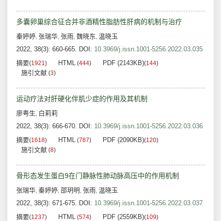
多囊卵巢综合征合并非酒精性脂肪性肝病的机制与治疗
秦婷婷
张瑞华
张雨
魏晓东
温晓玉
,
,
,
,
2022, 38(3): 660-665.
DOI:
10.3969/j.issn.1001-5256.2022.03.035
摘要
HTML
PDF (2143KB)
(
1921
)
(
444
)
(
144
)
施引文献
(
3
)
运动疗法对肝硬化伴肌少症的作用及其机制
廖粤生
白莉莉
,
2022, 38(3): 666-670.
DOI:
10.3969/j.issn.1001-5256.2022.03.036
摘要
HTML
PDF (2090KB)
(
1618
)
(
787
)
(
120
)
施引文献
(
8
)
骨形态发生蛋白9在门静脉性肺动脉高压中的作用机制
张瑞华
秦婷婷
邵玥明
张雨
温晓玉
,
,
,
,
2022, 38(3): 671-675.
DOI:
10.3969/j.issn.1001-5256.2022.03.037
摘要
HTML
PDF (2559KB)
(
1237
)
(
574
)
(
109
)