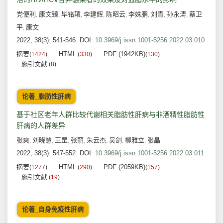
党便利
康文臻
毕铭辕
李建辉
陈昭云
李姝鹏
刘青
孙永涛
蔡卫
,
,
,
,
,
,
,
,
平
康文
,
2022, 38(3): 541-546.
DOI:
10.3969/j.issn.1001-5256.2022.03.010
摘要
HTML
PDF (1942KB)
(
1424
)
(
330
)
(
130
)
施引文献
(
8
)
论著_脂肪性肝病
基于社区老年人群比较代谢相关脂肪性肝病与非酒精性脂肪性
肝病的人群差异
张爽
刘晓慧
王罡
张丽
朱云杰
吴剑
柳雅立
张晶
,
,
,
,
,
,
,
2022, 38(3): 547-552.
DOI:
10.3969/j.issn.1001-5256.2022.03.011
摘要
HTML
PDF (2059KB)
(
1277
)
(
290
)
(
157
)
施引文献
(
19
)
论著_自身免疫性肝病