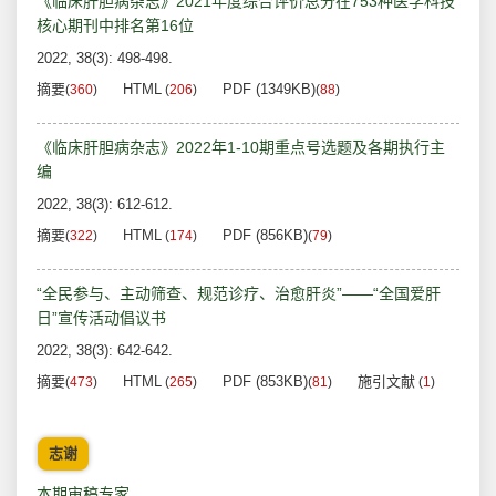
《临床肝胆病杂志》2021年度综合评价总分在753种医学科技
核心期刊中排名第16位
2022, 38(3): 498-498.
摘要
HTML
PDF (1349KB)
(
360
)
(
206
)
(
88
)
《临床肝胆病杂志》2022年1-10期重点号选题及各期执行主
编
2022, 38(3): 612-612.
摘要
HTML
PDF (856KB)
(
322
)
(
174
)
(
79
)
“全民参与、主动筛查、规范诊疗、治愈肝炎”——“全国爱肝
日”宣传活动倡议书
2022, 38(3): 642-642.
摘要
HTML
PDF (853KB)
施引文献
(
473
)
(
265
)
(
81
)
(
1
)
志谢
本期审稿专家