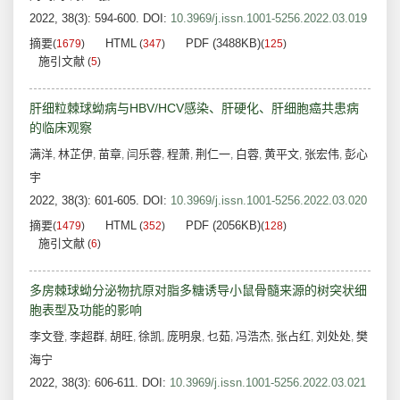
2022, 38(3): 594-600.
DOI:
10.3969/j.issn.1001-5256.2022.03.019
摘要
HTML
PDF (3488KB)
(
1679
)
(
347
)
(
125
)
施引文献
(
5
)
肝细粒棘球蚴病与HBV/HCV感染、肝硬化、肝细胞癌共患病
的临床观察
满洋
林芷伊
苗章
闫乐蓉
程萧
荆仁一
白蓉
黄平文
张宏伟
彭心
,
,
,
,
,
,
,
,
,
宇
2022, 38(3): 601-605.
DOI:
10.3969/j.issn.1001-5256.2022.03.020
摘要
HTML
PDF (2056KB)
(
1479
)
(
352
)
(
128
)
施引文献
(
6
)
多房棘球蚴分泌物抗原对脂多糖诱导小鼠骨髓来源的树突状细
胞表型及功能的影响
李文登
李超群
胡旺
徐凯
庞明泉
乜茹
冯浩杰
张占红
刘处处
樊
,
,
,
,
,
,
,
,
,
海宁
2022, 38(3): 606-611.
DOI:
10.3969/j.issn.1001-5256.2022.03.021