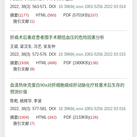
2022, 38(3): 563-571.
DOI:
10.3969/j.issn.1001-5256.2022.03.014
摘要
HTML
PDF (5701KB)
(
1177
)
(
560
)
(
107
)
施引文献
(
1
)
肝癌术后重症患者围手术期低血压的危险因素分析
王斌
梁汉生
冯艺
安友仲
,
,
,
2022, 38(3): 572-576.
DOI:
10.3969/j.issn.1001-5256.2022.03.015
摘要
HTML
PDF (1900KB)
(
1939
)
(
468
)
(
136
)
施引文献
(
8
)
血清热休克蛋白90α对肝细胞癌经肝动脉化疗栓塞术后生存的
预测价值
陈乾
姚辉华
李波
,
,
2022, 38(3): 577-581.
DOI:
10.3969/j.issn.1001-5256.2022.03.016
摘要
HTML
PDF (2133KB)
(
1004
)
(
342
)
(
126
)
施引文献
(
7
)