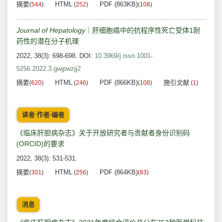
摘要
HTML
PDF (863KB)
(
544
)
(
252
)
(
108
)
Journal of Hepatology
｜肝细胞癌中的抗程序性死亡受体1耐
药性的潜在分子机理
2022, 38(3): 698-698.
DOI:
10.3969/j.issn.1001-
5256.2022.3.gwjpwzjj2
摘要
HTML
PDF (866KB)
施引文献
(
620
)
(
246
)
(
108
)
(
1
)
读者·作者·编者
《临床肝胆病杂志》关于开放研究者与贡献者身份识别码
(ORCID)的要求
2022, 38(3): 531-531.
摘要
HTML
PDF (864KB)
(
301
)
(
256
)
(
83
)
消息