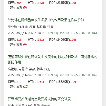
摘要
HTML
PDF (2315KB)
(
1664
)
(
823
)
(
109
)
施引文献
(
5
)
外泌体在肝细胞癌发生发展中的作用及潜在临床价值
罗业浩
许栋涵
吕挺
赵铁建
汪磊
,
,
,
,
2022, 38(3): 693-697.
DOI:
10.3969/j.issn.1001-5256.2022.03.041
摘要
HTML
PDF (2406KB)
(
1518
)
(
341
)
(
126
)
施引文献
(
6
)
肠道菌群失衡在肝癌发生发展中的影响机制及益生菌对肝癌的
预防作用
高艳颖
向慧玲
梁静
韩涛
张旭
,
,
,
,
2022, 38(3): 699-702.
DOI:
10.3969/j.issn.1001-5256.2022.03.042
摘要
HTML
PDF (1882KB)
(
1873
)
(
361
)
(
142
)
施引文献
(
10
)
肝衰竭营养代谢特点及营养支持的研究进展
郭金
石春霞
邓威
陈倩
龚作炯