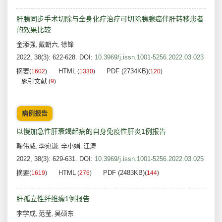
肝胰同步手术切除与全身化疗治疗可切除胰腺癌伴肝转移患者
的效果比较
金添强
戴朝六
徐锋
,
,
2022, 38(3): 622-628.
DOI:
10.3969/j.issn.1001-5256.2022.03.023
摘要
HTML
PDF (2734KB)
(
1602
)
(
1330
)
(
120
)
施引文献
(
9
)
病例报告
以慢加急性肝衰竭起病的自身免疫性肝炎1例报告
鞠伟威
李宛谦
辛小娟
江涛
,
,
,
2022, 38(3): 629-631.
DOI:
10.3969/j.issn.1001-5256.2022.03.025
摘要
HTML
PDF (2483KB)
(
1619
)
(
276
)
(
144
)
肝孤立性纤维瘤1例报告
李学成
范莹
吴硕东
,
,