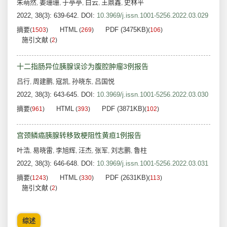
朱萌然
姜珊珊
于亭亭
白云
王鼎鑫
史林平
,
,
,
,
,
2022, 38(3): 639-642.
DOI:
10.3969/j.issn.1001-5256.2022.03.029
摘要
HTML
PDF (3475KB)
(
1503
)
(
269
)
(
106
)
施引文献
(
2
)
十二指肠异位胰腺误诊为腹腔肿瘤3例报告
吕行
周建鹏
寇凯
孙晓东
吕国悦
,
,
,
,
2022, 38(3): 643-645.
DOI:
10.3969/j.issn.1001-5256.2022.03.030
摘要
HTML
PDF (3871KB)
(
961
)
(
393
)
(
102
)
宫颈鳞癌胰腺转移致梗阻性黄疸1例报告
叶浩
易晓雷
李旭辉
汪杰
张军
刘志鹏
鲁柱
,
,
,
,
,
,
2022, 38(3): 646-648.
DOI:
10.3969/j.issn.1001-5256.2022.03.031
摘要
HTML
PDF (2631KB)
(
1243
)
(
330
)
(
113
)
施引文献
(
2
)
综述