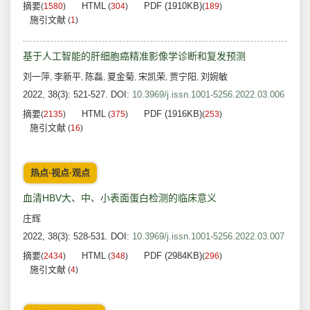
摘要
HTML
PDF (1910KB)
(
1580
)
(
304
)
(
189
)
施引文献
(
1
)
基于人工智能的肝细胞癌精准影像学诊断和复发预测
刘一萍
李新平
陈磊
夏金菊
宋凯荣
贾宁阳
刘婉敏
,
,
,
,
,
,
2022, 38(3): 521-527.
DOI:
10.3969/j.issn.1001-5256.2022.03.006
摘要
HTML
PDF (1916KB)
(
2135
)
(
375
)
(
253
)
施引文献
(
16
)
热点·视点·观点
血清HBV大、中、小表面蛋白检测的临床意义
庄辉
2022, 38(3): 528-531.
DOI:
10.3969/j.issn.1001-5256.2022.03.007
摘要
HTML
PDF (2984KB)
(
2434
)
(
348
)
(
296
)
施引文献
(
4
)