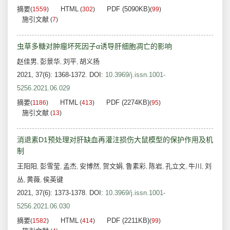
摘要
HTML
PDF (5090KB)
(
1559
)
(
302
)
(
99
)
施引文献
(
7
)
虫草多糖对肿瘤坏死因子α诱导肝细胞凋亡的影响
赵佳男
彭景华
刘平
胡义扬
,
,
,
2021, 37(6): 1368-1372.
DOI:
10.3969/j.issn.1001-
5256.2021.06.029
摘要
HTML
PDF (2274KB)
(
1186
)
(
413
)
(
95
)
施引文献
(
13
)
消退素D1预处理对肝缺血再灌注损伤大鼠模型的保护作用及机
制
王阳阳
彭雪莹
孟杰
安博然
贺文娟
鲁素彩
陈岩
孔立文
牛川
刘
,
,
,
,
,
,
,
,
,
丛
黄薇
侯英键
,
,
2021, 37(6): 1373-1378.
DOI:
10.3969/j.issn.1001-
5256.2021.06.030
摘要
HTML
PDF (2211KB)
(
1582
)
(
414
)
(
99
)