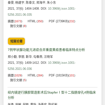
秦雯
杨建宇
陈泰文
郑海平
朱小东
,
,
,
,
2021, 37(6): 1404-1408.
DOI:
10.3969/j.issn.1001-
5256.2021.06.035
摘要
HTML
PDF (2739KB)
(
1673
)
(
350
)
(
232
)
施引文献
(
8
)
短篇论著
7例甲状腺功能亢进症合并重度黄疸患者临床特点分析
郑小勤
李丽
靳华
勾春燕
汪晓军
,
,
,
,
2021, 37(6): 1409-1412.
DOI:
10.3969/j.issn.1001-
5256.2021.06.036
摘要
HTML
PDF (1815KB)
(
1029
)
(
284
)
(
101
)
施引文献
(
5
)
经内镜逆行胰胆管造影术后StapferⅠ型十二指肠穿孔4例临床
分析
张勇
翁敏
何胜
黄怡
汤善宏
陈虹彬
,
,
,
,
,