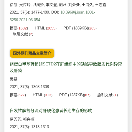
徐凯
吴传玲
尹凤娇
李文登
胡旺
刘处处
王海久
王志鑫
,
,
,
,
,
,
,
2021, 37(6): 1477-1480.
DOI:
10.3969/j.issn.1001-
5256.2021.06.054
摘要
HTML
PDF (1859KB)
(
1632
)
(
2655
)
(
265
)
施引文献
(
2
)
国外期刊精品文章简介
组蛋白甲基转移酶SETD2在肝组织中的缺陷导致脂质代谢异常
及肝癌
吴旻
2021, 37(6): 1308-1308.
摘要
HTML
PDF (1287KB)
施引文献
(
627
)
(
313
)
(
87
)
(
1
)
自发性脾肾分流对肝硬化患者长期生存的影响
易芳芳
祁兴顺
,
2021, 37(6): 1313-1313.