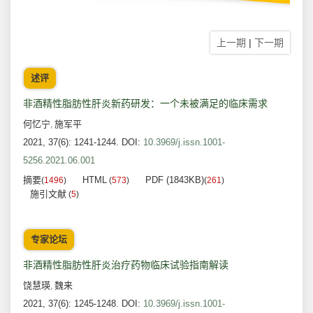
上一期
|
下一期
述评
非酒精性脂肪性肝炎新药研发：一个未被满足的临床需求
何忆宁
施军平
,
2021, 37(6): 1241-1244.
DOI:
10.3969/j.issn.1001-
5256.2021.06.001
摘要
HTML
PDF (1843KB)
(
1496
)
(
573
)
(
261
)
施引文献
(
5
)
专家论坛
非酒精性脂肪性肝炎治疗药物临床试验指南解读
饶慧瑛
魏来
,
2021, 37(6): 1245-1248.
DOI:
10.3969/j.issn.1001-