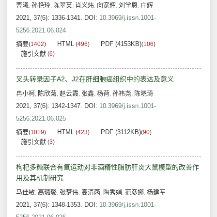
曹曦
孙艳玲
陈翠英
肖义炜
向宽辉
刘学恩
庄辉
,
,
,
,
,
,
2021, 37(6): 1336-1341.
DOI:
10.3969/j.issn.1001-
5256.2021.06.024
摘要
HTML
PDF (4153KB)
(
1402
)
(
496
)
(
106
)
施引文献
(
6
)
叉头转录因子A2、J2在肝细胞癌组织中的表达及意义
冉小柯
陈欣菊
赵云霞
张鑫
杨荷
孙祎尧
陈晓琦
,
,
,
,
,
,
2021, 37(6): 1342-1347.
DOI:
10.3969/j.issn.1001-
5256.2021.06.025
摘要
HTML
PDF (3112KB)
(
1019
)
(
423
)
(
90
)
施引文献
(
3
)
枸杞多糖联合有氧运动对非酒精性脂肪肝炎大鼠模型的改善作
用及其机制研究
马佳敏
高璐璐
张梦伟
高清菡
陶秀娟
范彦娜
杨建军
,
,
,
,
,
,
2021, 37(6): 1348-1353.
DOI:
10.3969/j.issn.1001-