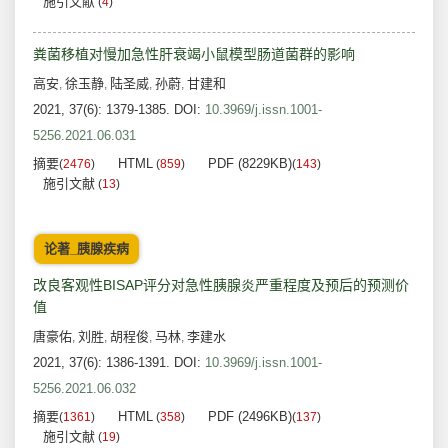
施引文献
(
4
)
粪菌移植对慢加急性肝衰竭小鼠模型肠道菌群的影响
高安
徐玉静
陆圣威
孙蔚
甘建和
,
,
,
,
2021, 37(6): 1379-1385.
DOI:
10.3969/j.issn.1001-
5256.2021.06.031
摘要
HTML
PDF (8229KB)
(
2476
)
(
859
)
(
143
)
施引文献
(
13
)
论著_胰腺疾病
改良客观性BISAP评分对急性胰腺炎严重程度及预后的预测价
值
唐豪佑
刘胜
胡程俊
马林
李建水
,
,
,
,
2021, 37(6): 1386-1391.
DOI:
10.3969/j.issn.1001-
5256.2021.06.032
摘要
HTML
PDF (2496KB)
(
1361
)
(
358
)
(
137
)
施引文献
(
19
)