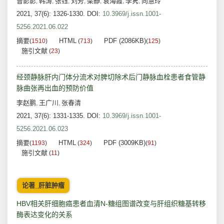
曹影影
韩涛
张钰
刘芳
梁静
袁海霞
李隽
向慧玲
,
,
,
,
,
,
,
2021, 37(6): 1326-1330.
DOI:
10.3969/j.issn.1001-
5256.2021.06.022
摘要
HTML
PDF (2086KB)
(
1510
)
(
713
)
(
125
)
施引文献
(
23
)
经颈静脉肝内门体分流术对脾切除术后门静脉血栓患者食管静
脉曲张再出血的预防价值
李赵鹏
王广川
张春清
,
,
2021, 37(6): 1331-1335.
DOI:
10.3969/j.issn.1001-
5256.2021.06.023
摘要
HTML
PDF (3009KB)
(
1193
)
(
324
)
(
91
)
施引文献
(
11
)
论著_肝脏肿瘤
HBV相关肝细胞癌患者血清N-糖组图谱改变与肝组织糖基转移
酶表达变化的关系