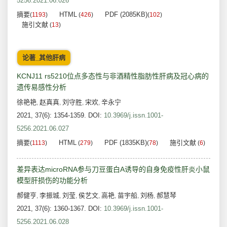
5256.2021.06.026
摘要
HTML
PDF (2085KB)
(
1193
)
(
426
)
(
102
)
施引文献
(
13
)
论著_其他肝病
KCNJ11 rs5210位点多态性与非酒精性脂肪性肝病及冠心病的
遗传易感性分析
徐艳艳
赵真真
刘守胜
宋欢
辛永宁
,
,
,
,
2021, 37(6): 1354-1359.
DOI:
10.3969/j.issn.1001-
5256.2021.06.027
摘要
HTML
PDF (1835KB)
施引文献
(
1113
)
(
279
)
(
78
)
(
6
)
差异表达microRNA参与刀豆蛋白A诱导的自身免疫性肝炎小鼠
模型肝损伤的功能分析
郝健亨
李振城
刘莹
侯艺文
高艳
苗宇船
刘杨
郝慧琴
,
,
,
,
,
,
,
2021, 37(6): 1360-1367.
DOI:
10.3969/j.issn.1001-
5256.2021.06.028