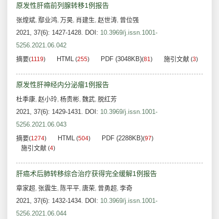
原发性肝癌前列腺转移1例报告
张煌斌
鄢业鸿
万昊
肖建生
赵世涛
曾位强
,
,
,
,
,
2021, 37(6): 1427-1428.
DOI:
10.3969/j.issn.1001-
5256.2021.06.042
摘要
HTML
PDF (3048KB)
施引文献
(
1119
)
(
255
)
(
81
)
(
3
)
原发性肝神经内分泌瘤1例报告
杜季康
赵小玲
杨贵彬
魏武
脱红芳
,
,
,
,
2021, 37(6): 1429-1431.
DOI:
10.3969/j.issn.1001-
5256.2021.06.043
摘要
HTML
PDF (2288KB)
(
1274
)
(
504
)
(
97
)
施引文献
(
4
)
肝癌术后肺转移综合治疗获得完全缓解1例报告
章家超
张震生
陈平平
唐荣
曾勇超
李奇
,
,
,
,
,
2021, 37(6): 1432-1434.
DOI:
10.3969/j.issn.1001-
5256.2021.06.044