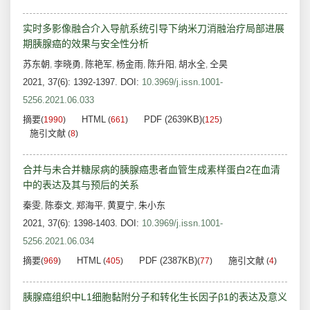
实时多影像融合介入导航系统引导下纳米刀消融治疗局部进展
期胰腺癌的效果与安全性分析
苏东朝
李晓勇
陈艳军
杨金雨
陈升阳
胡水全
仝昊
,
,
,
,
,
,
2021, 37(6): 1392-1397.
DOI:
10.3969/j.issn.1001-
5256.2021.06.033
摘要
HTML
PDF (2639KB)
(
1990
)
(
661
)
(
125
)
施引文献
(
8
)
合并与未合并糖尿病的胰腺癌患者血管生成素样蛋白2在血清
中的表达及其与预后的关系
秦雯
陈泰文
郑海平
黄夏宁
朱小东
,
,
,
,
2021, 37(6): 1398-1403.
DOI:
10.3969/j.issn.1001-
5256.2021.06.034
摘要
HTML
PDF (2387KB)
施引文献
(
969
)
(
405
)
(
77
)
(
4
)
胰腺癌组织中L1细胞黏附分子和转化生长因子β1的表达及意义