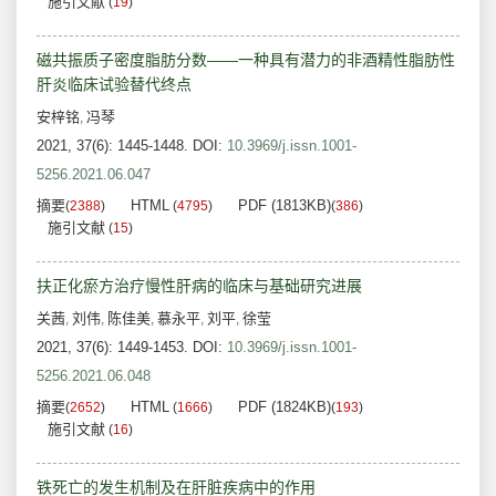
施引文献
(
19
)
磁共振质子密度脂肪分数——一种具有潜力的非酒精性脂肪性
肝炎临床试验替代终点
安梓铭
冯琴
,
2021, 37(6): 1445-1448.
DOI:
10.3969/j.issn.1001-
5256.2021.06.047
摘要
HTML
PDF (1813KB)
(
2388
)
(
4795
)
(
386
)
施引文献
(
15
)
扶正化瘀方治疗慢性肝病的临床与基础研究进展
关茜
刘伟
陈佳美
慕永平
刘平
徐莹
,
,
,
,
,
2021, 37(6): 1449-1453.
DOI:
10.3969/j.issn.1001-
5256.2021.06.048
摘要
HTML
PDF (1824KB)
(
2652
)
(
1666
)
(
193
)
施引文献
(
16
)
铁死亡的发生机制及在肝脏疾病中的作用