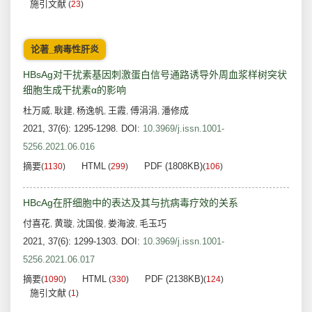
施引文献
(
23
)
论著_病毒性肝炎
HBsAg对干扰素基因刺激蛋白信号通路诱导外周血浆样树突状
细胞生成干扰素α的影响
杜万威
耿建
杨逸帆
王霞
傅涓涓
潘修成
,
,
,
,
,
2021, 37(6): 1295-1298.
DOI:
10.3969/j.issn.1001-
5256.2021.06.016
摘要
HTML
PDF (1808KB)
(
1130
)
(
299
)
(
106
)
HBcAg在肝细胞中的表达及其与抗病毒疗效的关系
付喜花
黄璇
沈国俊
娄海波
毛玉巧
,
,
,
,
2021, 37(6): 1299-1303.
DOI:
10.3969/j.issn.1001-
5256.2021.06.017
摘要
HTML
PDF (2138KB)
(
1090
)
(
330
)
(
124
)
施引文献
(
1
)