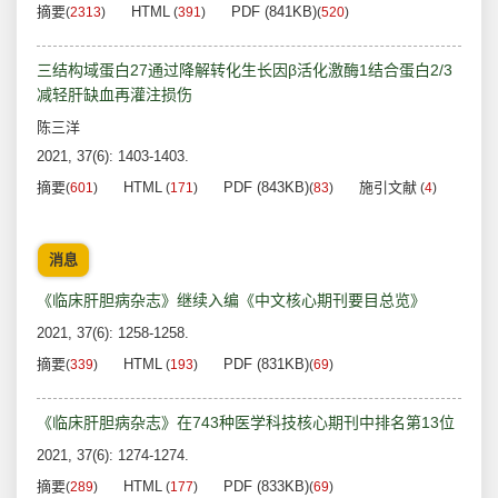
摘要
HTML
PDF (841KB)
(
2313
)
(
391
)
(
520
)
三结构域蛋白27通过降解转化生长因β活化激酶1结合蛋白2/3
减轻肝缺血再灌注损伤
陈三洋
2021, 37(6): 1403-1403.
摘要
HTML
PDF (843KB)
施引文献
(
601
)
(
171
)
(
83
)
(
4
)
消息
《临床肝胆病杂志》继续入编《中文核心期刊要目总览》
2021, 37(6): 1258-1258.
摘要
HTML
PDF (831KB)
(
339
)
(
193
)
(
69
)
《临床肝胆病杂志》在743种医学科技核心期刊中排名第13位
2021, 37(6): 1274-1274.
摘要
HTML
PDF (833KB)
(
289
)
(
177
)
(
69
)