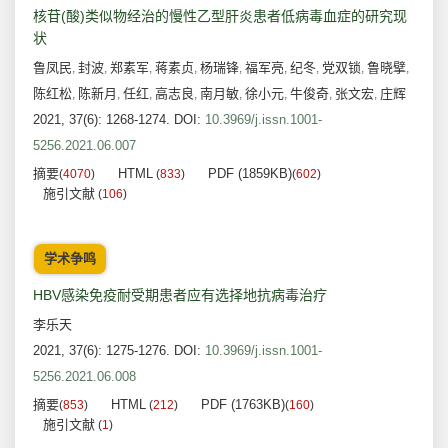
核苷(酸)类似物经治的慢性乙型肝炎患者低病毒血症的研究现
状
鲁凤民
封波
郑素军
蒋素贞
杨瑞锋
福军亮
纪冬
党双锁
鲁晓擘
,
,
,
,
,
,
,
,
,
陈红松
陈新月
任红
高志良
南月敏
徐小元
牛俊奇
张文宏
庄辉
,
,
,
,
,
,
,
,
2021, 37(6): 1268-1274.
DOI:
10.3969/j.issn.1001-
5256.2021.06.007
摘要
HTML
PDF (1859KB)
(
4070
)
(
833
)
(
602
)
施引文献
(
106
)
学术争鸣
HBV感染免疫耐受期患者应有选择地抗病毒治疗
李乐天
2021, 37(6): 1275-1276.
DOI:
10.3969/j.issn.1001-
5256.2021.06.008
摘要
HTML
PDF (1763KB)
(
853
)
(
212
)
(
160
)
施引文献
(
1
)