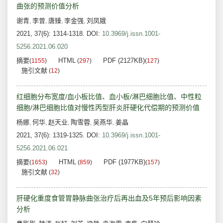
曲张的预测价值分析
谢青
李曾
唐臻
李金强
刘凤娥
,
,
,
,
2021, 37(6): 1314-1318.
DOI:
10.3969/j.issn.1001-
5256.2021.06.020
摘要
HTML
PDF (2127KB)
(
1155
)
(
297
)
(
127
)
施引文献
(
12
)
红细胞分布宽度/血小板比值、血小板/淋巴细胞比值、中性粒
细胞/淋巴细胞比值对慢性丙型肝炎肝硬化代偿期的预测价值
杨娜
何华
赵天业
陶雪蓉
吴燕华
姜晶
,
,
,
,
,
2021, 37(6): 1319-1325.
DOI:
10.3969/j.issn.1001-
5256.2021.06.021
摘要
HTML
PDF (1977KB)
(
1653
)
(
859
)
(
157
)
施引文献
(
32
)
肝硬化重度食管胃静脉曲张治疗后再出血及5年预后影响因素
分析