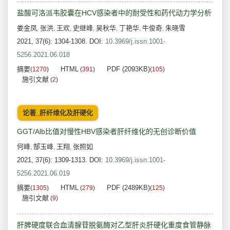
盐酸可洛派韦胶囊在HCV感染者中的耐受性和药代动力学分析
娄金凤
张洪
王欢
史继峰
吴秋华
丁艳华
牛俊奇
朱晓雪
,
,
,
,
,
,
,
2021, 37(6): 1304-1308.
DOI:
10.3969/j.issn.1001-
5256.2021.06.018
摘要
HTML
PDF (2093KB)
(
1270
)
(
391
)
(
105
)
施引文献
(
2
)
论著_肝纤维化及肝硬化
GGT/Alb比值对慢性HBV感染者肝纤维化的无创诊断价值
何峰
郜玉峰
王翔
张照如
,
,
,
2021, 37(6): 1309-1313.
DOI:
10.3969/j.issn.1001-
5256.2021.06.019
摘要
HTML
PDF (2489KB)
(
1305
)
(
279
)
(
125
)
施引文献
(
9
)
肝脾硬度联合血清腺苷脱氨酶对乙型肝炎肝硬化重度食管静脉