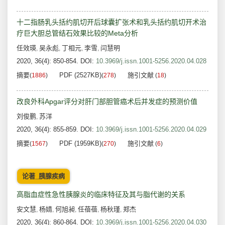
十二指肠乳头括约肌切开后球囊扩张术和乳头括约肌切开术治
疗巨大胆总管结石效果比较的Meta分析
任效瑛
吴永彪
丁相元
李雪
闫慧明
,
,
,
,
2020, 36(4): 850-854.
DOI:
10.3969/j.issn.1001-5256.2020.04.028
摘要
PDF (2527KB)
施引文献
(
1886
)
(
278
)
(
18
)
改良外科Apgar评分对肝门部胆管癌术后并发症的预测价值
刘俊鹏
苏洋
,
2020, 36(4): 855-859.
DOI:
10.3969/j.issn.1001-5256.2020.04.029
摘要
PDF (1959KB)
施引文献
(
1567
)
(
270
)
(
6
)
论著_胰腺疾病
高脂血症性急性胰腺炎的临床特征及其与脂代谢的关系
安文慧
杨婧
何旭昶
任蓓蓓
杨秋瑾
郑杰
,
,
,
,
,
2020, 36(4): 860-864.
DOI:
10.3969/j.issn.1001-5256.2020.04.030