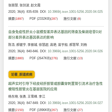
张丽慧
张剑波
赵文霞
,
,
2020, 36(4): 835-839.
DOI:
10.3969/j.issn.1001-5256.2020.04.025
摘要
PDF (2332KB)
施引文献
(
1897
)
(
287
)
(
8
)
自身免疫性肝炎小鼠模型差异表达基因的筛查及柴胡皂苷D对
部分差异表达基因表达的影响
陈浩
郝健亨
李振城
徐慧超
高艳
苗宇船
郝慧琴
刘杨
,
,
,
,
,
,
,
2020, 36(4): 840-846.
DOI:
10.3969/j.issn.1001-5256.2020.04.026
摘要
PDF (2647KB)
施引文献
(
1880
)
(
276
)
(
13
)
论著_胆道疾病
超声实时引导下经皮经肝胆管或胆囊穿刺置管引流术治疗急性
梗阻性胆管炎在基层医院的应用
杨东晓
张勇
王雪峰
李江
,
,
,
2020, 36(4): 847-849.
DOI:
10.3969/j.issn.1001-5256.2020.04.027
摘要
PDF (1896KB)
施引文献
(
2150
)
(
267
)
(
27
)