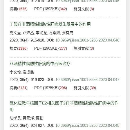
2020, 36(4): 912-914.
DOI:
10.3969/j.issn.1001-5256.2020.04.045
摘要
PDF (1892KB)
施引文献
(
1576
)
(
342
)
(
8
)
丁酸在非酒精性脂肪性肝病发生发展中的作用
党文呈
邓烽丞
李兆龙
万燊燚
张有成
,
,
,
,
2020, 36(4): 915-918.
DOI:
10.3969/j.issn.1001-5256.2020.04.046
摘要
PDF (1905KB)
施引文献
(
1396
)
(
277
)
(
3
)
非酒精性脂肪性肝病的中西医治疗
李文怡
袁成民
,
2020, 36(4): 919-923.
DOI:
10.3969/j.issn.1001-5256.2020.04.047
摘要
PDF (1975KB)
施引文献
(
2131
)
(
296
)
(
39
)
氧化应激与核因子E2相关因子2在非酒精性脂肪性肝病中的作
用
陆孝良
蒋元烨
曹勤
,
,
2020, 36(4): 924-927.
DOI:
10.3969/j.issn.1001-5256.2020.04.048