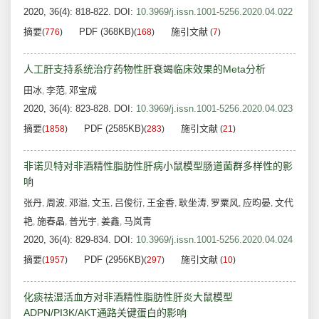
2020, 36(4): 818-822.
DOI:
10.3969/j.issn.1001-5256.2020.04.022
摘要
PDF (368KB)
施引文献
(
776
)
(
168
)
(
7
)
人工肝支持系统治疗药物性肝衰竭临床效果的Meta分析
田冰
李范
邓宝成
,
,
2020, 36(4): 823-828.
DOI:
10.3969/j.issn.1001-5256.2020.04.023
摘要
PDF (2585KB)
施引文献
(
1858
)
(
283
)
(
21
)
非诺贝特对非酒精性脂肪性肝病小鼠模型肠道菌群多样性的影
响
张丹
周波
邓溢
文玉
吕俊衍
王金香
耿坐涛
罗粟风
应昀晏
文代
,
,
,
,
,
,
,
,
,
艳
施春晶
普光宇
姜鑫
马岚青
,
,
,
,
2020, 36(4): 829-834.
DOI:
10.3969/j.issn.1001-5256.2020.04.024
摘要
PDF (2956KB)
施引文献
(
1957
)
(
297
)
(
10
)
化痰祛湿活血方对非酒精性脂肪性肝炎大鼠模型
ADPN/PI3K/AKT通路关键蛋白的影响