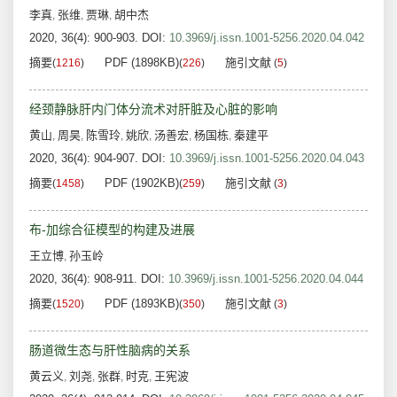
李真
张维
贾琳
胡中杰
,
,
,
2020, 36(4): 900-903.
DOI:
10.3969/j.issn.1001-5256.2020.04.042
摘要
PDF (1898KB)
施引文献
(
1216
)
(
226
)
(
5
)
经颈静脉肝内门体分流术对肝脏及心脏的影响
黄山
周昊
陈雪玲
姚欣
汤善宏
杨国栋
秦建平
,
,
,
,
,
,
2020, 36(4): 904-907.
DOI:
10.3969/j.issn.1001-5256.2020.04.043
摘要
PDF (1902KB)
施引文献
(
1458
)
(
259
)
(
3
)
布-加综合征模型的构建及进展
王立博
孙玉岭
,
2020, 36(4): 908-911.
DOI:
10.3969/j.issn.1001-5256.2020.04.044
摘要
PDF (1893KB)
施引文献
(
1520
)
(
350
)
(
3
)
肠道微生态与肝性脑病的关系
黄云义
刘尧
张群
时克
王宪波
,
,
,
,