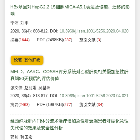
HBx基因对HepG2.2.15细胞MICA-A5.1表达及侵袭、迁移的影
响
李沛
刘宇
,
2020, 36(4): 808-812.
DOI:
10.3969/j.issn.1001-5256.2020.04.020
摘要
PDF (2498KB)
施引文献
(
1644
)
(
287
)
(
3
)
论著_其他肝病
MELD、AARC、COSSH评分系统对乙型肝炎相关慢加急性肝
衰竭90天预后的评估价值
张文佳
赵丽娟
吴基洲
,
,
2020, 36(4): 813-817.
DOI:
10.3969/j.issn.1001-5256.2020.04.021
摘要
PDF (1997KB)
施引文献
(
2463
)
(
277
)
(
34
)
经颈静脉肝内门体分流术治疗慢加急性肝衰竭患者肝硬化急性
失代偿的效果及安全性分析
郭帅
韩国宏
,