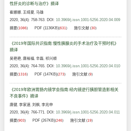
性肝炎的诊断与治疗》摘译
崔娜娜
王绮夏
马雄
,
,
2020, 36(4): 758-763.
DOI:
10.3969/j.issn.1001-5256.2020.04.009
摘要
PDF (1136KB)
施引文献
(
1086
)
(
631
)
(
30
)
《2019年国际共识指南:慢性胰腺炎的手术治疗及干预时机》
摘译
吴艳艳
唐裕福
辛磊
祁兴顺
,
,
,
2020, 36(4): 764-765.
DOI:
10.3969/j.issn.1001-5256.2020.04.010
摘要
PDF (147KB)
施引文献
(
1316
)
(
273
)
(
9
)
《2019年欧洲胃肠内镜学会指南:经内镜逆行胰胆管造影相关
不良事件》摘译
唐健
李家速
刘枫
李兆申
,
,
,
2020, 36(4): 766-771.
DOI:
10.3969/j.issn.1001-5256.2020.04.011
摘要
PDF (267KB)
施引文献
(
903
)
(
246
)
(
19
)