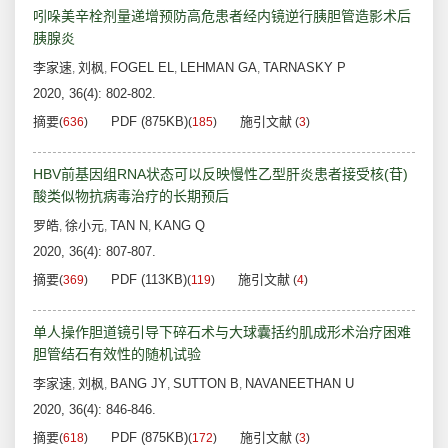
吲哚美辛栓剂量递增预防高危患者经内镜逆行胰胆管造影术后
胰腺炎
李家速
刘枫
FOGEL EL
LEHMAN GA
TARNASKY P
,
,
,
,
2020, 36(4): 802-802.
摘要
PDF (875KB)
施引文献
(
636
)
(
185
)
(
3
)
HBV前基因组RNA状态可以反映慢性乙型肝炎患者接受核(苷)
酸类似物抗病毒治疗的长期预后
罗皓
徐小元
TAN N
KANG Q
,
,
,
2020, 36(4): 807-807.
摘要
PDF (113KB)
施引文献
(
369
)
(
119
)
(
4
)
单人操作胆道镜引导下碎石术与大球囊括约肌成形术治疗困难
胆管结石有效性的随机试验
李家速
刘枫
BANG JY
SUTTON B
NAVANEETHAN U
,
,
,
,
2020, 36(4): 846-846.
摘要
PDF (875KB)
施引文献
(
618
)
(
172
)
(
3
)