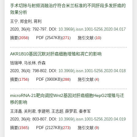
手术切除与射频消融治疗符合米兰标准的不同肝段多发肝癌的
效果分析
王宁
郑金利
蒋利
,
,
2020, 36(4): 792-797.
DOI:
10.3969/j.issn.1001-5256.2020.04.017
摘要
PDF (2547KB)
施引文献
(
2058
)
(
271
)
(
10
)
AKR1B10基因沉默对肝癌细胞增殖和凋亡的影响
钱瑞坤
马长林
乔森
,
,
2020, 36(4): 798-802.
DOI:
10.3969/j.issn.1001-5256.2020.04.018
摘要
PDF (3900KB)
施引文献
(
1756
)
(
288
)
(
4
)
microRNA-21靶向调控Wnt2基因对肝癌细胞HepG2增殖与迁
移的影响
王泽鑫
关利君
李建明
王志超
薛梦若
秦孝军
,
,
,
,
,
2020, 36(4): 803-807.
DOI:
10.3969/j.issn.1001-5256.2020.04.019
摘要
PDF (2127KB)
施引文献
(
1565
)
(
273
)
(
9
)