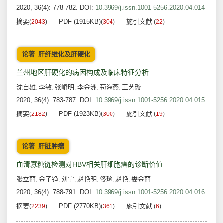
2020, 36(4): 778-782.
DOI:
10.3969/j.issn.1001-5256.2020.04.014
摘要
PDF (1915KB)
施引文献
(
2043
)
(
304
)
(
22
)
论著_肝纤维化及肝硬化
兰州地区肝硬化的病因构成及临床特征分析
沈自雄
李敏
张嵴明
李金洲
苟海燕
王艺璇
,
,
,
,
,
2020, 36(4): 783-787.
DOI:
10.3969/j.issn.1001-5256.2020.04.015
摘要
PDF (1923KB)
施引文献
(
2182
)
(
300
)
(
19
)
论著_肝脏肿瘤
血清寡糖链检测对HBV相关肝细胞癌的诊断价值
张立丽
金子铮
刘宁
赵艳明
佟瑄
赵艳
娄金丽
,
,
,
,
,
,
2020, 36(4): 788-791.
DOI:
10.3969/j.issn.1001-5256.2020.04.016
摘要
PDF (2770KB)
施引文献
(
2239
)
(
361
)
(
6
)