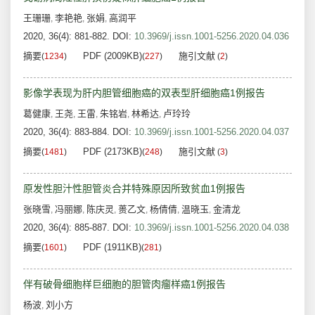
王珊珊
李艳艳
张娟
高润平
,
,
,
2020, 36(4): 881-882.
DOI:
10.3969/j.issn.1001-5256.2020.04.036
摘要
PDF (2009KB)
施引文献
(
1234
)
(
227
)
(
2
)
影像学表现为肝内胆管细胞癌的双表型肝细胞癌1例报告
葛健康
王尧
王雷
朱铭岩
林希达
卢玲玲
,
,
,
,
,
2020, 36(4): 883-884.
DOI:
10.3969/j.issn.1001-5256.2020.04.037
摘要
PDF (2173KB)
施引文献
(
1481
)
(
248
)
(
3
)
原发性胆汁性胆管炎合并特殊原因所致贫血1例报告
张晓雪
冯丽娜
陈庆灵
蒉乙文
杨倩倩
温晓玉
金清龙
,
,
,
,
,
,
2020, 36(4): 885-887.
DOI:
10.3969/j.issn.1001-5256.2020.04.038
摘要
PDF (1911KB)
(
1601
)
(
281
)
伴有破骨细胞样巨细胞的胆管肉瘤样癌1例报告
杨波
刘小方
,