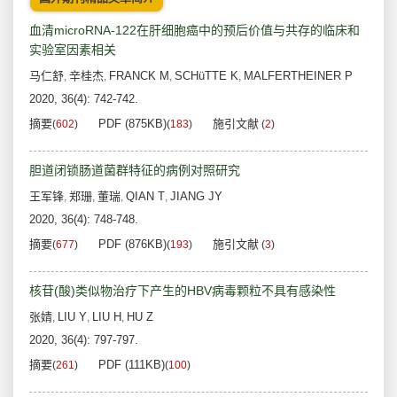
血清microRNA-122在肝细胞癌中的预后价值与共存的临床和
实验室因素相关
马仁舒
辛桂杰
FRANCK M
SCHüTTE K
MALFERTHEINER P
,
,
,
,
2020, 36(4): 742-742.
摘要
PDF (875KB)
施引文献
(
602
)
(
183
)
(
2
)
胆道闭锁肠道菌群特征的病例对照研究
王军锋
郑珊
董瑞
QIAN T
JIANG JY
,
,
,
,
2020, 36(4): 748-748.
摘要
PDF (876KB)
施引文献
(
677
)
(
193
)
(
3
)
核苷(酸)类似物治疗下产生的HBV病毒颗粒不具有感染性
张婧
LIU Y
LIU H
HU Z
,
,
,
2020, 36(4): 797-797.
摘要
PDF (111KB)
(
261
)
(
100
)