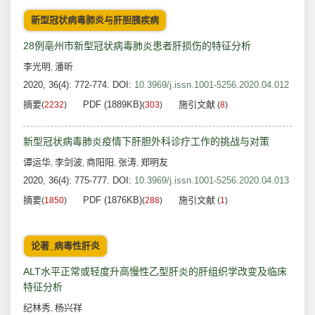
新型冠状病毒肺炎与肝胆胰疾病
28例亳州市新型冠状病毒肺炎患者肝损伤的特征分析
李光明
潘昕
,
2020, 36(4): 772-774.
DOI:
10.3969/j.issn.1001-5256.2020.04.012
摘要
PDF (1889KB)
施引文献
(
2232
)
(
303
)
(
8
)
新型冠状病毒肺炎疫情下肝胆外科诊疗工作的挑战与对策
谭运华
李剑波
商阳阳
张涛
郑明友
,
,
,
,
2020, 36(4): 775-777.
DOI:
10.3969/j.issn.1001-5256.2020.04.013
摘要
PDF (1876KB)
施引文献
(
1850
)
(
288
)
(
1
)
论著_病毒性肝炎
ALT水平正常或轻度升高慢性乙型肝炎的肝组织学改变及临床
特征分析
纪林秀
杨兴祥
,