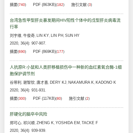
摘要
PDF (863KB)
施引文献
(
740
)
(
182
)
(
3
)
台湾急性甲型肝炎暴发期间HIV阳性个体中的戊型肝炎病毒流
行率
刘宇维
牛俊奇
LIN KY
LIN PH
SUN HY
,
,
,
,
2020, 36(4): 907-907.
摘要
PDF (869KB)
(
690
)
(
177
)
人抗原R:小鼠和人类肝移植损伤中一种新的血红素氧合酶-1细
胞保护调节剂
谷带利
谢智钦
唐才喜
DERY KJ
NAKAMURA K
KADONO K
,
,
,
,
,
2020, 36(4): 931-931.
摘要
PDF (117KB)
施引文献
(
300
)
(
80
)
(
2
)
肝硬化的脑卒中风险
郑可心
祁兴顺
ZHENG K
YOSHIDA EM
TACKE F
,
,
,
,
2020, 36(4): 939-939.