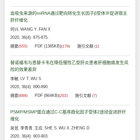
血吸虫来源的miRNA通过靶向转化生长因子β受体Ⅲ促进宿主
肝纤维化
何兴
WANG Y
FAN X
,
,
2020, 36(4): 875-875.
摘要
PDF (1385KB)
施引文献
(
555
)
(
179
)
(
1
)
替诺福韦与恩替卡韦在降低慢性乙型肝炎患者肝细胞癌发生风
险的效果差异
李敏
LV T
WU S
,
,
2020, 36(4): 890-890.
摘要
PDF (864KB)
施引文献
(
689
)
(
202
)
(
7
)
PSMP/MSMP蛋白通过C-C基序趋化因子受体2途径促进肝纤
维化
吴昱
李青青
王应
SHE S
WU X
ZHENG D
,
,
,
,
,
2020, 36(4): 903-903.