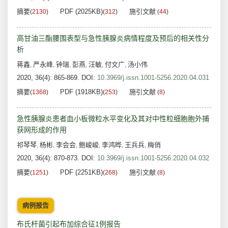
摘要
PDF (2025KB)
施引文献
(
2130
)
(
312
)
(
44
)
高甘油三酯腰围表型与急性胰腺炎病情程度及预后的相关性分
析
蒋鑫
严永峰
钟瑞
彭燕
汪敏
付文广
汤小伟
,
,
,
,
,
,
2020, 36(4): 865-869.
DOI:
10.3969/j.issn.1001-5256.2020.04.031
摘要
PDF (1918KB)
施引文献
(
1368
)
(
253
)
(
8
)
急性胰腺炎患者血小板微粒水平变化及其对中性粒细胞胞外捕
获网形成的作用
祁琴琴
杨彬
李会会
鲍峻峻
李鸿晔
王兵兵
梅俏
,
,
,
,
,
,
2020, 36(4): 870-873.
DOI:
10.3969/j.issn.1001-5256.2020.04.032
摘要
PDF (2251KB)
施引文献
(
1251
)
(
268
)
(
8
)
病例报告
布氏杆菌引起布加综合征1例报告