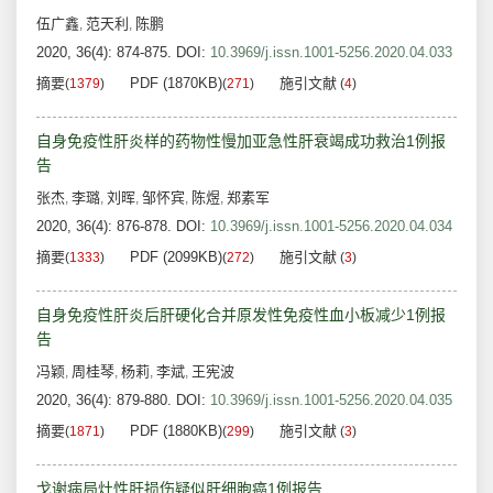
伍广鑫
范天利
陈鹏
,
,
2020, 36(4): 874-875.
DOI:
10.3969/j.issn.1001-5256.2020.04.033
摘要
PDF (1870KB)
施引文献
(
1379
)
(
271
)
(
4
)
自身免疫性肝炎样的药物性慢加亚急性肝衰竭成功救治1例报
告
张杰
李璐
刘晖
邹怀宾
陈煜
郑素军
,
,
,
,
,
2020, 36(4): 876-878.
DOI:
10.3969/j.issn.1001-5256.2020.04.034
摘要
PDF (2099KB)
施引文献
(
1333
)
(
272
)
(
3
)
自身免疫性肝炎后肝硬化合并原发性免疫性血小板减少1例报
告
冯颖
周桂琴
杨莉
李斌
王宪波
,
,
,
,
2020, 36(4): 879-880.
DOI:
10.3969/j.issn.1001-5256.2020.04.035
摘要
PDF (1880KB)
施引文献
(
1871
)
(
299
)
(
3
)
戈谢病局灶性肝损伤疑似肝细胞癌1例报告