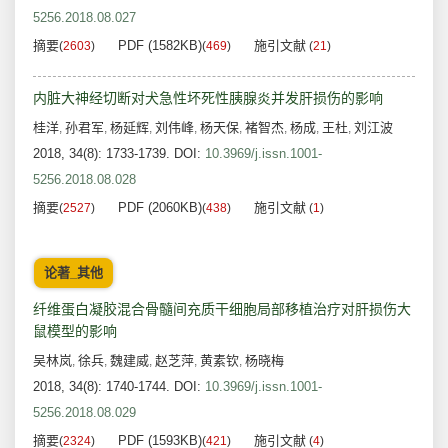
5256.2018.08.027
摘要
PDF (1582KB)
施引文献
(
2603
)
(
469
)
(
21
)
内脏大神经切断对犬急性坏死性胰腺炎并发肝损伤的影响
桂洋
孙君军
杨延辉
刘伟峰
杨天保
褚智杰
杨成
王杜
刘江波
,
,
,
,
,
,
,
,
2018, 34(8): 1733-1739.
DOI:
10.3969/j.issn.1001-
5256.2018.08.028
摘要
PDF (2060KB)
施引文献
(
2527
)
(
438
)
(
1
)
论著_其他
纤维蛋白凝胶混合骨髓间充质干细胞局部移植治疗对肝损伤大
鼠模型的影响
吴林岚
徐兵
魏建威
赵芝萍
黄素钦
杨晓梅
,
,
,
,
,
2018, 34(8): 1740-1744.
DOI:
10.3969/j.issn.1001-
5256.2018.08.029
摘要
PDF (1593KB)
施引文献
(
2324
)
(
421
)
(
4
)