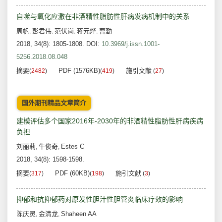
自噬与氧化应激在非酒精性脂肪性肝病发病机制中的关系
周帆
彭君伟
范伏岗
蒋元烨
曹勤
,
,
,
,
2018, 34(8): 1805-1808.
DOI:
10.3969/j.issn.1001-
5256.2018.08.048
摘要
PDF (1576KB)
施引文献
(
2482
)
(
419
)
(
27
)
国外期刊精品文章简介
建模评估多个国家2016年-2030年的非酒精性脂肪性肝病疾病
负担
刘丽莉
牛俊奇
Estes C
,
,
2018, 34(8): 1598-1598.
摘要
PDF (60KB)
施引文献
(
317
)
(
198
)
(
3
)
抑郁和抗抑郁药对原发性胆汁性胆管炎临床疗效的影响
陈庆灵
金清龙
Shaheen AA
,
,