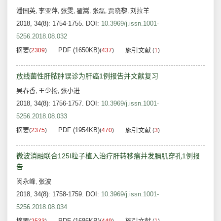
潘国英
李亚萍
张雯
翟嵩
张磊
贾晓黎
刘拉羊
,
,
,
,
,
,
2018, 34(8): 1754-1755.
DOI:
10.3969/j.issn.1001-
5256.2018.08.032
摘要
PDF (1650KB)
施引文献
(
2309
)
(
437
)
(
1
)
放线菌性肝脓肿误诊为肝癌1例报告并文献复习
吴春香
王少扬
张小进
,
,
2018, 34(8): 1756-1757.
DOI:
10.3969/j.issn.1001-
5256.2018.08.033
摘要
PDF (1954KB)
施引文献
(
2375
)
(
470
)
(
3
)
微波消融联合125I粒子植入治疗肝转移瘤并发膈肌穿孔1例报
告
闵永峰
张波
,
2018, 34(8): 1758-1759.
DOI:
10.3969/j.issn.1001-
5256.2018.08.034
摘要
PDF (1686KB)
施引文献