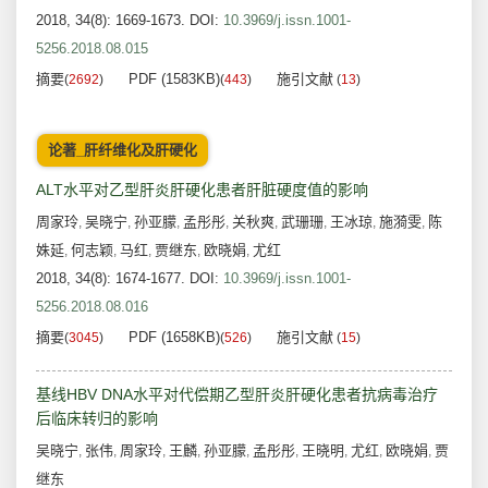
2018, 34(8): 1669-1673.
DOI:
10.3969/j.issn.1001-
5256.2018.08.015
摘要
PDF (1583KB)
施引文献
(
2692
)
(
443
)
(
13
)
论著_肝纤维化及肝硬化
ALT水平对乙型肝炎肝硬化患者肝脏硬度值的影响
周家玲
吴晓宁
孙亚朦
孟彤彤
关秋爽
武珊珊
王冰琼
施漪雯
陈
,
,
,
,
,
,
,
,
姝延
何志颖
马红
贾继东
欧晓娟
尤红
,
,
,
,
,
2018, 34(8): 1674-1677.
DOI:
10.3969/j.issn.1001-
5256.2018.08.016
摘要
PDF (1658KB)
施引文献
(
3045
)
(
526
)
(
15
)
基线HBV DNA水平对代偿期乙型肝炎肝硬化患者抗病毒治疗
后临床转归的影响
吴晓宁
张伟
周家玲
王麟
孙亚朦
孟彤彤
王晓明
尤红
欧晓娟
贾
,
,
,
,
,
,
,
,
,
继东