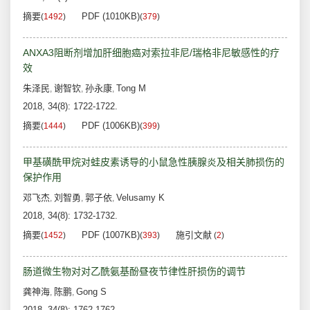
摘要
PDF (1010KB)
(
1492
)
(
379
)
ANXA3阻断剂增加肝细胞癌对索拉非尼/瑞格非尼敏感性的疗
效
朱泽民
谢智钦
孙永康
Tong M
,
,
,
2018, 34(8): 1722-1722.
摘要
PDF (1006KB)
(
1444
)
(
399
)
甲基磺酰甲烷对蛙皮素诱导的小鼠急性胰腺炎及相关肺损伤的
保护作用
邓飞杰
刘智勇
郭子依
Velusamy K
,
,
,
2018, 34(8): 1732-1732.
摘要
PDF (1007KB)
施引文献
(
1452
)
(
393
)
(
2
)
肠道微生物对对乙酰氨基酚昼夜节律性肝损伤的调节
龚神海
陈鹏
Gong S
,
,
2018, 34(8): 1762-1762.