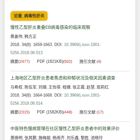
论著_病毒性肝炎
慢性乙型肝炎重叠EB病毒感染的临床观察
黄姜伟
韩方正
,
2018, 34(8): 1659-1663.
DOI:
10.3969/j.issn.1001-
5256.2018.08.013
摘要
PDF (1821KB)
施引文献
(
2477
)
(
502
)
(
4
)
上海地区乙型肝炎患者焦虑和抑郁状况及相关因素调查
马希权
熊伍军
刘璐
王怡菲
程婕
张正霞
赵慧
屈莉红
,
,
,
,
,
,
,
2018, 34(8): 1664-1668.
DOI:
10.3969/j.issn.1001-
5256.2018.08.014
摘要
PDF (1582KB)
施引文献
(
2315
)
(
448
)
(
17
)
中医特色慢病管理在社区慢性乙型肝炎患者中的效果评价
萧焕明
张其鹏
施梅姐
杨雨齐
刘乐鑫
黎胜
池晓玲
,
,
,
,
,
,