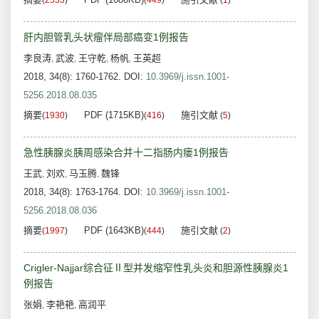
(
2533
)
(
449
)
(
1
)
肝内胆管乳头状瘤伴局部癌变1例报告
李良涛
武波
王守乾
杨帆
王英超
,
,
,
,
2018, 34(8): 1760-1762.
DOI:
10.3969/j.issn.1001-
5256.2018.08.035
摘要
PDF (1715KB)
施引文献
(
1930
)
(
416
)
(
5
)
急性胰腺炎胰周感染合并十二指肠内瘘1例报告
王武
刘欢
马玉腾
魏锋
,
,
,
2018, 34(8): 1763-1764.
DOI:
10.3969/j.issn.1001-
5256.2018.08.036
摘要
PDF (1643KB)
施引文献
(
1997
)
(
444
)
(
2
)
Crigler-Najjar综合征Ⅱ型并发缩窄性乳头炎和胆源性胰腺炎1
例报告
张娟
李艳艳
高润平
,
,