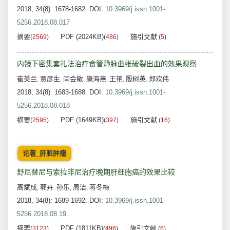
2018, 34(8): 1678-1682.
DOI:
10.3969/j.issn.1001-
5256.2018.08.017
摘要
PDF (2024KB)
施引文献
(
2569
)
(
486
)
(
5
)
内镜下密集套扎法治疗食管静脉曲张破裂出血的效果观察
崔美兰
贾彦生
闫会敏
康海燕
王艳
殷树英
郑欢伟
,
,
,
,
,
,
2018, 34(8): 1683-1688.
DOI:
10.3969/j.issn.1001-
5256.2018.08.018
摘要
PDF (1649KB)
施引文献
(
2595
)
(
397
)
(
16
)
论著_肝脏肿瘤
舒尼替尼与索拉非尼治疗晚期肝细胞癌的效果比较
高斌成
郭卉
孙乐
周洁
蒋冬梅
,
,
,
,
2018, 34(8): 1689-1692.
DOI:
10.3969/j.issn.1001-
5256.2018.08.19
摘要
PDF (1811KB)
施引文献
(
3123
)
(
496
)
(
6
)