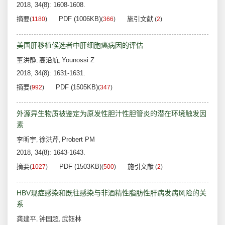
2018, 34(8): 1608-1608.
摘要
PDF (1006KB)
施引文献
(
1180
)
(
366
)
(
2
)
美国肝移植候选者中肝细胞癌病因的评估
董洪静
高沿航
Younossi Z
,
,
2018, 34(8): 1631-1631.
摘要
PDF (1505KB)
(
992
)
(
347
)
外源异生物质被鉴定为原发性胆汁性胆管炎的潜在环境触发因
素
李昕宇
徐洪芹
Probert PM
,
,
2018, 34(8): 1643-1643.
摘要
PDF (1503KB)
施引文献
(
1027
)
(
500
)
(
2
)
HBV现症感染和既往感染与非酒精性脂肪性肝病发病风险的关
系
龚建平
钟国超
武钰林
,
,