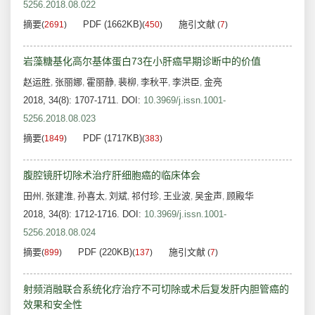
5256.2018.08.022
摘要
PDF (1662KB)
施引文献
(
2691
)
(
450
)
(
7
)
岩藻糖基化高尔基体蛋白73在小肝癌早期诊断中的价值
赵运胜
张丽娜
霍丽静
裴柳
李秋平
李洪臣
金亮
,
,
,
,
,
,
2018, 34(8): 1707-1711.
DOI:
10.3969/j.issn.1001-
5256.2018.08.023
摘要
PDF (1717KB)
(
1849
)
(
383
)
腹腔镜肝切除术治疗肝细胞癌的临床体会
田州
张建淮
孙喜太
刘斌
祁付珍
王业波
吴金声
顾殿华
,
,
,
,
,
,
,
2018, 34(8): 1712-1716.
DOI:
10.3969/j.issn.1001-
5256.2018.08.024
摘要
PDF (220KB)
施引文献
(
899
)
(
137
)
(
7
)
射频消融联合系统化疗治疗不可切除或术后复发肝内胆管癌的
效果和安全性