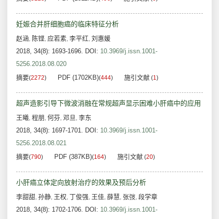
妊娠合并肝细胞癌的临床特征分析
赵涵
陈铿
应若素
李平红
刘惠媛
,
,
,
,
2018, 34(8): 1693-1696.
DOI:
10.3969/j.issn.1001-
5256.2018.08.020
摘要
PDF (1702KB)
施引文献
(
2272
)
(
444
)
(
1
)
超声造影引导下微波消融在常规超声显示困难小肝癌中的应用
王曦
程朋
何芬
邓旦
李东
,
,
,
,
2018, 34(8): 1697-1701.
DOI:
10.3969/j.issn.1001-
5256.2018.08.021
摘要
PDF (387KB)
施引文献
(
790
)
(
164
)
(
20
)
小肝癌立体定向放射治疗的效果及预后分析
李甜甜
孙静
王权
丁俊强
王佳
薛慧
张弢
段学章
,
,
,
,
,
,
,
2018, 34(8): 1702-1706.
DOI:
10.3969/j.issn.1001-