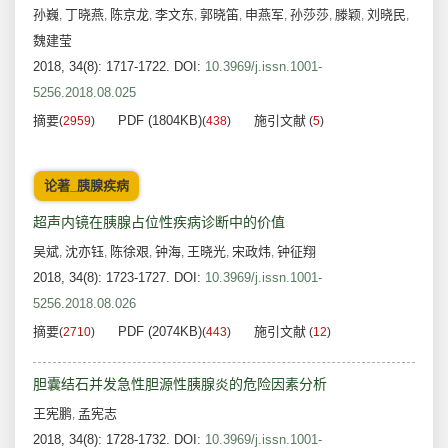
孙巍
丁晓燕
陈京龙
李文东
郭晓笛
申燕军
孙莎莎
滕颖
刘晓民
,
,
,
,
,
,
,
,
,
魏建莹
2018, 34(8): 1717-1722.
DOI:
10.3969/j.issn.1001-
5256.2018.08.025
摘要
PDF (1804KB)
施引文献
(
2959
)
(
438
)
(
5
)
论著_胰腺疾病
超声内镜在胰腺占位性疾病诊断中的价值
吴斌
沈亦钰
陈徐艰
钟海
王晓光
宋政炜
钟征翔
,
,
,
,
,
,
2018, 34(8): 1723-1727.
DOI:
10.3969/j.issn.1001-
5256.2018.08.026
摘要
PDF (2074KB)
施引文献
(
2710
)
(
443
)
(
12
)
胆囊结石并发急性胆源性胰腺炎的危险因素分析
王宪鹏
孟宪志
,
2018, 34(8): 1728-1732.
DOI:
10.3969/j.issn.1001-