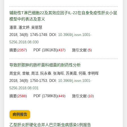
辅助性T淋巴细胞22及其效应因子IL-22在自身免疫性肝炎小鼠
模型中的表达及意义
潘景
潘文婷
吴丽慧
,
,
2018, 34(8): 1745-1749.
DOI:
10.3969/j.issn.1001-
5256.2018.08.030
摘要
PDF (1861KB)
施引文献
(
2357
)
(
437
)
(
5
)
导致肝脓肿的肠杆菌科细菌的耐药性分析
周宜庆
曾敏
周洁
阮永春
张海旺
苏美霞
何薇
李明晖
,
,
,
,
,
,
,
2018, 34(8): 1750-1753.
DOI:
10.3969/j.issn.1001-
5256.2018.08.031
摘要
PDF (1798KB)
施引文献
(
2588
)
(
449
)
(
10
)
病例报告
乙型肝炎肝硬化合并人巴贝斯虫病感染1例报告