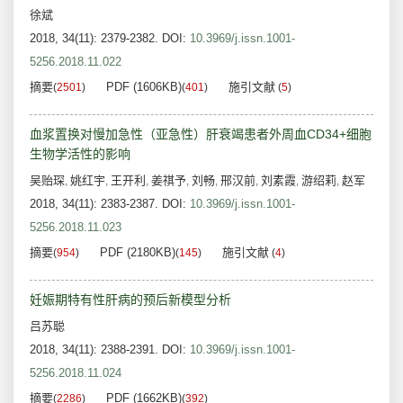
徐斌
2018, 34(11): 2379-2382.
DOI:
10.3969/j.issn.1001-
5256.2018.11.022
摘要
PDF (1606KB)
施引文献
(
2501
)
(
401
)
(
5
)
血浆置换对慢加急性（亚急性）肝衰竭患者外周血CD34+细胞
生物学活性的影响
吴贻琛
姚红宇
王开利
姜祺予
刘畅
邢汉前
刘素霞
游绍莉
赵军
,
,
,
,
,
,
,
,
2018, 34(11): 2383-2387.
DOI:
10.3969/j.issn.1001-
5256.2018.11.023
摘要
PDF (2180KB)
施引文献
(
954
)
(
145
)
(
4
)
妊娠期特有性肝病的预后新模型分析
吕苏聪
2018, 34(11): 2388-2391.
DOI:
10.3969/j.issn.1001-
5256.2018.11.024
摘要
PDF (1662KB)
(
2286
)
(
392
)