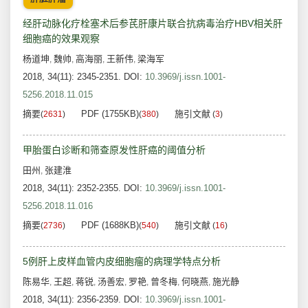
经肝动脉化疗栓塞术后参芪肝康片联合抗病毒治疗HBV相关肝
细胞癌的效果观察
杨道坤
魏帅
高海丽
王新伟
梁海军
,
,
,
,
2018, 34(11): 2345-2351.
DOI:
10.3969/j.issn.1001-
5256.2018.11.015
摘要
PDF (1755KB)
施引文献
(
2631
)
(
380
)
(
3
)
甲胎蛋白诊断和筛查原发性肝癌的阈值分析
田州
张建淮
,
2018, 34(11): 2352-2355.
DOI:
10.3969/j.issn.1001-
5256.2018.11.016
摘要
PDF (1688KB)
施引文献
(
2736
)
(
540
)
(
16
)
5例肝上皮样血管内皮细胞瘤的病理学特点分析
陈易华
王超
蒋锐
汤善宏
罗艳
曾冬梅
何晓燕
施光静
,
,
,
,
,
,
,
2018, 34(11): 2356-2359.
DOI:
10.3969/j.issn.1001-