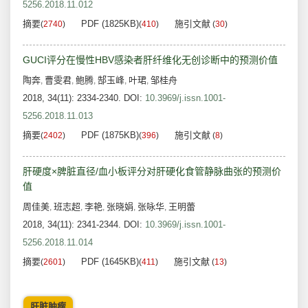
5256.2018.11.012
摘要
PDF (1825KB)
施引文献
(
2740
)
(
410
)
(
30
)
GUCI评分在慢性HBV感染者肝纤维化无创诊断中的预测价值
陶奔
曹雯君
鲍腾
郜玉峰
叶珺
邹桂舟
,
,
,
,
,
2018, 34(11): 2334-2340.
DOI:
10.3969/j.issn.1001-
5256.2018.11.013
摘要
PDF (1875KB)
施引文献
(
2402
)
(
396
)
(
8
)
肝硬度×脾脏直径/血小板评分对肝硬化食管静脉曲张的预测价
值
周佳美
班志超
李艳
张晓娟
张咏华
王明蕾
,
,
,
,
,
2018, 34(11): 2341-2344.
DOI:
10.3969/j.issn.1001-
5256.2018.11.014
摘要
PDF (1645KB)
施引文献
(
2601
)
(
411
)
(
13
)
肝脏肿瘤