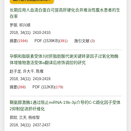
长期应用人血清白蛋白可提高肝硬化合并难治性腹水患者的生
存率
罗丽
祁兴顺
,
2018, 34(11): 2410-2410.
摘要
PDF (1539KB)
施引文献
(
1594
)
(
391
)
(
3
)
孕酮和脂联素受体3对肝脂肪酸代谢关键转录因子过氧化物酶
体增殖物激活受体α翻译后修饰调控的研究
赵子龙
许大千
陈雁
,
,
2018, 34(11): 2419-2419.
摘要
PDF (112KB)
(
268
)
(
179
)
鞘氨醇激酶1通过阻止miRNA-19b-3p介导的C-C趋化因子受体
2抑制促进肝纤维化
郭姣
兰天
杨桂智
,
,
2018, 34(11): 2437-2437.