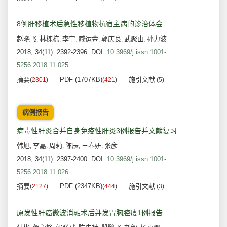
8例肝移植术后急性移植物抗宿主病的诊治体会
赵晓飞
林栋栋
李宁
臧运金
郭庆良
武聚山
孙力波
,
,
,
,
,
,
2018, 34(11): 2392-2396.
DOI:
10.3969/j.issn.1001-
5256.2018.11.025
摘要
PDF (1707KB)
施引文献
(
2301
)
(
421
)
(
5
)
病例报告
病毒性肝炎合并自身免疫性肝炎3例报告并文献复习
韩旭
李嘉
周莉
陈辰
王春妍
张彦
,
,
,
,
,
2018, 34(11): 2397-2400.
DOI:
10.3969/j.issn.1001-
5256.2018.11.026
摘要
PDF (2347KB)
施引文献
(
2127
)
(
444
)
(
3
)
原发性肝癌微波消融术后并发胃胸腔瘘1例报告