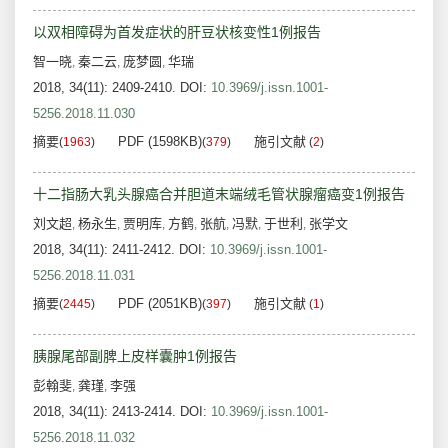
以双相障碍为首发症状的肝豆状核变性1例报告
智一晓
秦二云
庞梦圆
华瑞
,
,
,
2018, 34(11): 2409-2410.
DOI:
10.3969/j.issn.1001-
5256.2018.11.030
摘要
PDF (1598KB)
施引文献
(
1963
)
(
379
)
(
2
)
十二指肠大乳头腺癌合并胆道末端绒毛管状腺瘤癌变1例报告
刘文超
杨永生
贾明库
方鹤
张航
冯默
于世利
张学文
,
,
,
,
,
,
,
2018, 34(11): 2411-2412.
DOI:
10.3969/j.issn.1001-
5256.2018.11.031
摘要
PDF (2051KB)
施引文献
(
2445
)
(
397
)
(
1
)
胰腺尾部副脾上皮样囊肿1例报告
彭翰斐
龚瑾
李强
,
,
2018, 34(11): 2413-2414.
DOI:
10.3969/j.issn.1001-
5256.2018.11.032