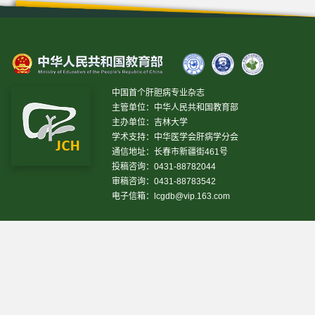
中国首个肝胆病专业杂志
主管单位：中华人民共和国教育部
主办单位：吉林大学
学术支持：中华医学会肝病学分会
通信地址：长春市新疆街461号
投稿咨询：0431-88782044
审稿咨询：0431-88783542
电子信箱：
lcgdb@vip.163.com
昨日IP[
13469
]
昨日PV[
37243
]
今日IP[
8641
]
今日PV[
27210
]
当前在线[
2179
]
网站设计 © 2020 《临床肝胆病杂志》编辑部
吉ICP备10000617号-1
技
术支持:
仁和软件