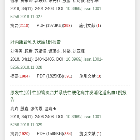
付彬
贺永锋
郭联斌
陈先社
殷鹏飞
刘毅
杨小翠
,
,
,
,
,
,
2018, 34(11): 2401-2403.
DOI:
10.3969/j.issn.1001-
5256.2018.11.027
摘要
PDF (1973KB)
施引文献
(
2110
)
(
393
)
(
1
)
肝内胆管乳头状瘤1例报告
刘洪勇
顾腾
苏靖涵
谭璐东
付裕
刘亚辉
,
,
,
,
,
2018, 34(11): 2404-2405.
DOI:
10.3969/j.issn.1001-
5256.2018.11.028
摘要
PDF (1825KB)
施引文献
(
1984
)
(
391
)
(
3
)
原发性胆汁性胆管炎合并系统性硬化病并发消化道出血1例报
告
高卉
殷鑫
张传霞
温晓玉
,
,
,
2018, 34(11): 2406-2408.
DOI:
10.3969/j.issn.1001-
5256.2018.11.029
摘要
PDF (1588KB)
施引文献
(
1920
)
(
384
)
(
1
)