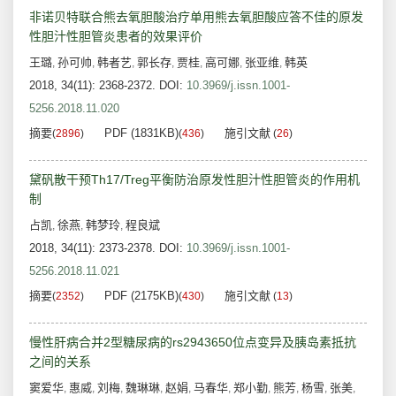
非诺贝特联合熊去氧胆酸治疗单用熊去氧胆酸应答不佳的原发
性胆汁性胆管炎患者的效果评价
王璐
孙可帅
韩者艺
郭长存
贾桂
高可娜
张亚维
韩英
,
,
,
,
,
,
,
2018, 34(11): 2368-2372.
DOI:
10.3969/j.issn.1001-
5256.2018.11.020
摘要
PDF (1831KB)
施引文献
(
2896
)
(
436
)
(
26
)
黛矾散干预Th17/Treg平衡防治原发性胆汁性胆管炎的作用机
制
占凯
徐燕
韩梦玲
程良斌
,
,
,
2018, 34(11): 2373-2378.
DOI:
10.3969/j.issn.1001-
5256.2018.11.021
摘要
PDF (2175KB)
施引文献
(
2352
)
(
430
)
(
13
)
慢性肝病合并2型糖尿病的rs2943650位点变异及胰岛素抵抗
之间的关系
窦爱华
惠威
刘梅
魏琳琳
赵娟
马春华
郑小勤
熊芳
杨雪
张美
,
,
,
,
,
,
,
,
,
,