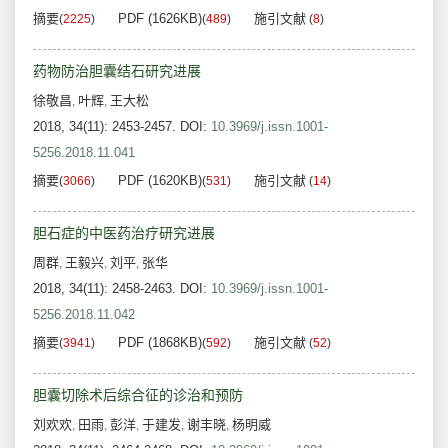
摘要
PDF (1626KB)
施引文献
(
2225
)
(
489
)
(
8
)
药物防治胆囊结石研究进展
徐敬昌
叶辉
王大松
,
,
2018, 34(11): 2453-2457.
DOI:
10.3969/j.issn.1001-
5256.2018.11.041
摘要
PDF (1620KB)
施引文献
(
3066
)
(
531
)
(
14
)
胆石症的中医药治疗研究进展
周群
王毅兴
刘平
张华
,
,
,
2018, 34(11): 2458-2463.
DOI:
10.3969/j.issn.1001-
5256.2018.11.042
摘要
PDF (1868KB)
施引文献
(
3941
)
(
592
)
(
52
)
胆囊切除术后综合征的诊治和预防
刘欢欢
田雨
彭洋
于建发
谢丰晓
杨明威
,
,
,
,
,