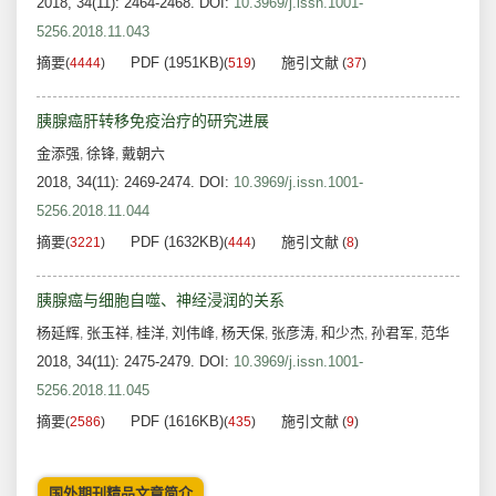
2018, 34(11): 2464-2468.
DOI:
10.3969/j.issn.1001-
5256.2018.11.043
摘要
PDF (1951KB)
施引文献
(
4444
)
(
519
)
(
37
)
胰腺癌肝转移免疫治疗的研究进展
金添强
徐锋
戴朝六
,
,
2018, 34(11): 2469-2474.
DOI:
10.3969/j.issn.1001-
5256.2018.11.044
摘要
PDF (1632KB)
施引文献
(
3221
)
(
444
)
(
8
)
胰腺癌与细胞自噬、神经浸润的关系
杨延辉
张玉祥
桂洋
刘伟峰
杨天保
张彦涛
和少杰
孙君军
范华
,
,
,
,
,
,
,
,
2018, 34(11): 2475-2479.
DOI:
10.3969/j.issn.1001-
5256.2018.11.045
摘要
PDF (1616KB)
施引文献
(
2586
)
(
435
)
(
9
)
国外期刊精品文章简介