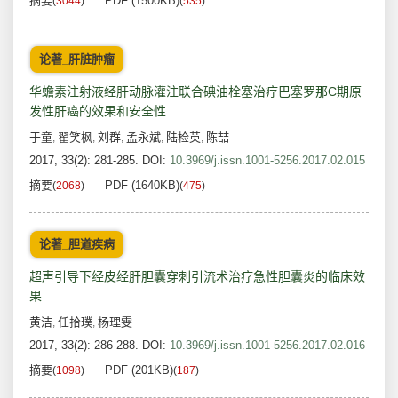
摘要
PDF (1500KB)
(
3044
)
(
535
)
论著_肝脏肿瘤
华蟾素注射液经肝动脉灌注联合碘油栓塞治疗巴塞罗那C期原
发性肝癌的效果和安全性
于童
翟笑枫
刘群
孟永斌
陆检英
陈喆
,
,
,
,
,
2017, 33(2): 281-285.
DOI:
10.3969/j.issn.1001-5256.2017.02.015
摘要
PDF (1640KB)
(
2068
)
(
475
)
论著_胆道疾病
超声引导下经皮经肝胆囊穿刺引流术治疗急性胆囊炎的临床效
果
黄洁
任拾璞
杨理雯
,
,
2017, 33(2): 286-288.
DOI:
10.3969/j.issn.1001-5256.2017.02.016
摘要
PDF (201KB)
(
1098
)
(
187
)