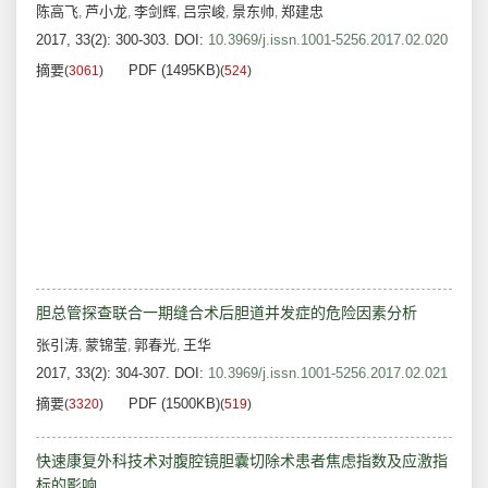
陈高飞
芦小龙
李剑辉
吕宗峻
景东帅
郑建忠
,
,
,
,
,
2017, 33(2): 300-303.
DOI:
10.3969/j.issn.1001-5256.2017.02.020
摘要
PDF (1495KB)
(
3061
)
(
524
)
胆总管探查联合一期缝合术后胆道并发症的危险因素分析
张引涛
蒙锦莹
郭春光
王华
,
,
,
2017, 33(2): 304-307.
DOI:
10.3969/j.issn.1001-5256.2017.02.021
摘要
PDF (1500KB)
(
3320
)
(
519
)
快速康复外科技术对腹腔镜胆囊切除术患者焦虑指数及应激指
标的影响