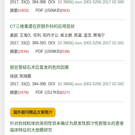
2017, 33(2): 384-388.
DOI:
10.3969/j.issn.1001-5256.2017.02.040
摘要
PDF (1506KB)
(
2403
)
(
563
)
CT三维重建在肝胆外科的应用现状
姜超
王海久
任利
阳丹才让
侯立朝
周灜
温浩
樊海宁
,
,
,
,
,
,
,
2017, 33(2): 389-393.
DOI:
10.3969/j.issn.1001-5256.2017.02.041
摘要
PDF (1509KB)
(
2634
)
(
538
)
胆总管结石术后复发的危险因素
钱锐
陈晓鹏
,
2017, 33(2): 394-399.
DOI:
10.3969/j.issn.1001-5256.2017.02.042
摘要
PDF (1517KB)
(
2478
)
(
527
)
国外期刊精品文章简介
针对抗线粒体抗体阳性但未确诊为原发性胆汁性胆管炎的患者
临床特征的大规模研究