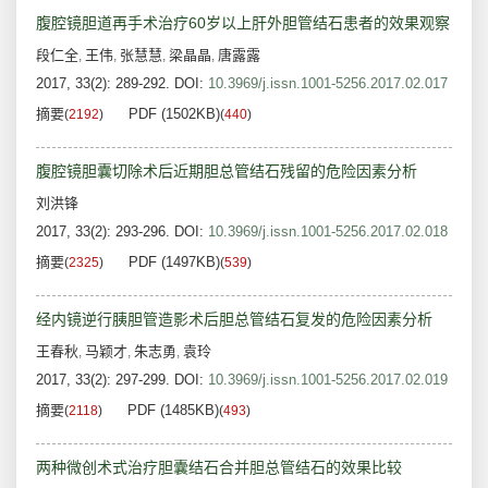
腹腔镜胆道再手术治疗60岁以上肝外胆管结石患者的效果观察
段仁全
王伟
张慧慧
梁晶晶
唐露露
,
,
,
,
2017, 33(2): 289-292.
DOI:
10.3969/j.issn.1001-5256.2017.02.017
摘要
PDF (1502KB)
(
2192
)
(
440
)
腹腔镜胆囊切除术后近期胆总管结石残留的危险因素分析
刘洪锋
2017, 33(2): 293-296.
DOI:
10.3969/j.issn.1001-5256.2017.02.018
摘要
PDF (1497KB)
(
2325
)
(
539
)
经内镜逆行胰胆管造影术后胆总管结石复发的危险因素分析
王春秋
马颖才
朱志勇
袁玲
,
,
,
2017, 33(2): 297-299.
DOI:
10.3969/j.issn.1001-5256.2017.02.019
摘要
PDF (1485KB)
(
2118
)
(
493
)
两种微创术式治疗胆囊结石合并胆总管结石的效果比较