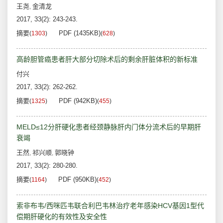
王尧
金清龙
,
2017, 33(2): 243-243.
摘要
PDF (1435KB)
(
1303
)
(
628
)
高龄胆管癌患者肝大部分切除术后的剩余肝脏体积的新标准
付兴
2017, 33(2): 262-262.
摘要
PDF (942KB)
(
1325
)
(
455
)
MELD≤12分肝硬化患者经颈静脉肝内门体分流术后的早期肝
衰竭
王然
祁兴顺
郭晓钟
,
,
2017, 33(2): 280-280.
摘要
PDF (950KB)
(
1164
)
(
452
)
索非布韦/西咪匹韦联合利巴韦林治疗老年感染HCV基因1型代
偿期肝硬化的有效性及安全性