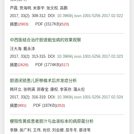
芦霞
贾海明
米泰宇
张文权
高鹏
,
,
,
,
2017, 33(2): 308-312.
DOI:
10.3969/j.issn.1001-5256.2017.02.022
摘要
PDF (1517KB)
(
2903
)
(
520
)
中西医结合治疗胆道蛔虫病的效果观察
汪大海
戴永泽
,
2017, 33(2): 313-315.
DOI:
10.3969/j.issn.1001-5256.2017.02.023
摘要
PDF (1774KB)
(
2626
)
(
517
)
胆道闭锁患儿肝移植术后并发症分析
韩环立
张明满
郭春宝
康权
李英存
蒲从伦
,
,
,
,
,
2017, 33(2): 316-319.
DOI:
10.3969/j.issn.1001-5256.2017.02.024
摘要
PDF (187KB)
(
991
)
(
353
)
梗阻性黄疸患者胆汁与血液标本的病原菌分析
李静
吴广利
王伟
肖欣
刘会娜
屈冬冬
蔡译苇
,
,
,
,
,
,