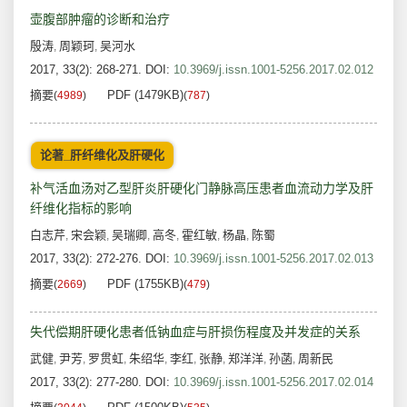
壶腹部肿瘤的诊断和治疗
殷涛
周颖珂
吴河水
,
,
2017, 33(2): 268-271.
DOI:
10.3969/j.issn.1001-5256.2017.02.012
摘要
PDF (1479KB)
(
4989
)
(
787
)
论著_肝纤维化及肝硬化
补气活血汤对乙型肝炎肝硬化门静脉高压患者血流动力学及肝
纤维化指标的影响
白志芹
宋会颖
吴瑞卿
高冬
霍红敏
杨晶
陈蜀
,
,
,
,
,
,
2017, 33(2): 272-276.
DOI:
10.3969/j.issn.1001-5256.2017.02.013
摘要
PDF (1755KB)
(
2669
)
(
479
)
失代偿期肝硬化患者低钠血症与肝损伤程度及并发症的关系
武健
尹芳
罗贯虹
朱绍华
李红
张静
郑洋洋
孙菡
周新民
,
,
,
,
,
,
,
,
2017, 33(2): 277-280.
DOI:
10.3969/j.issn.1001-5256.2017.02.014