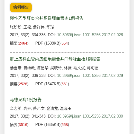
病例报告
慢性乙型肝炎合并肠系膜血管炎1例报告
张盼盼
王松
孟祥伟
华瑞
,
,
,
2017, 33(2): 334-335.
DOI:
10.3969/j.issn.1001-5256.2017.02.028
摘要
PDF (1508KB)
(
2464
)
(
554
)
肝上皮样血管内皮细胞瘤合并门静脉血栓1例报告
汤善宏
曾维政
陈易华
吴晓玲
林薇
马文斌
蒋明德
,
,
,
,
,
,
2017, 33(2): 336-338.
DOI:
10.3969/j.issn.1001-5256.2017.02.029
摘要
PDF (1547KB)
(
2528
)
(
561
)
马德龙病1例报告
辛志英
高卉
蒉乙文
金清龙
温晓玉
,
,
,
,
2017, 33(2): 341-343.
DOI:
10.3969/j.issn.1001-5256.2017.02.030
摘要
PDF (1635KB)
(
3516
)
(
558
)