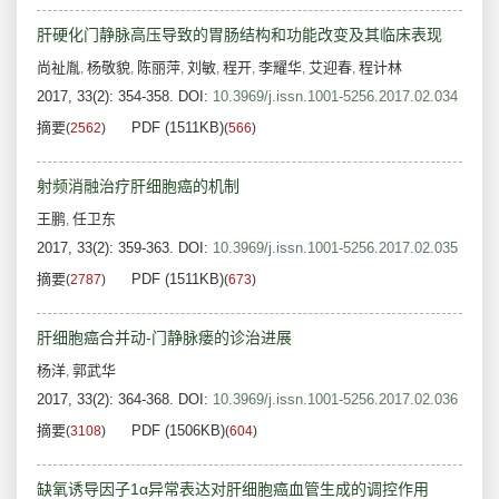
肝硬化门静脉高压导致的胃肠结构和功能改变及其临床表现
尚祉胤
杨敬貌
陈丽萍
刘敏
程开
李耀华
艾迎春
程计林
,
,
,
,
,
,
,
2017, 33(2): 354-358.
DOI:
10.3969/j.issn.1001-5256.2017.02.034
摘要
PDF (1511KB)
(
2562
)
(
566
)
射频消融治疗肝细胞癌的机制
王鹏
任卫东
,
2017, 33(2): 359-363.
DOI:
10.3969/j.issn.1001-5256.2017.02.035
摘要
PDF (1511KB)
(
2787
)
(
673
)
肝细胞癌合并动-门静脉瘘的诊治进展
杨洋
郭武华
,
2017, 33(2): 364-368.
DOI:
10.3969/j.issn.1001-5256.2017.02.036
摘要
PDF (1506KB)
(
3108
)
(
604
)
缺氧诱导因子1α异常表达对肝细胞癌血管生成的调控作用