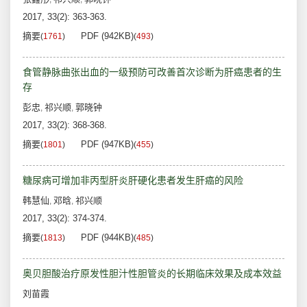
2017, 33(2): 363-363.
摘要
PDF (942KB)
(
1761
)
(
493
)
食管静脉曲张出血的一级预防可改善首次诊断为肝癌患者的生
存
彭忠
祁兴顺
郭晓钟
,
,
2017, 33(2): 368-368.
摘要
PDF (947KB)
(
1801
)
(
455
)
糖尿病可增加非丙型肝炎肝硬化患者发生肝癌的风险
韩慧仙
邓晗
祁兴顺
,
,
2017, 33(2): 374-374.
摘要
PDF (944KB)
(
1813
)
(
485
)
奥贝胆酸治疗原发性胆汁性胆管炎的长期临床效果及成本效益
刘苗霞