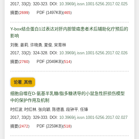
2017, 33(2): 320-323.
DOI:
10.3969/j.issn.1001-5256.2017.02.025
摘要
PDF (1497KB)
(
2699
)
(
465
)
Y-box结合蛋白1过表达对肝内胆管癌患者术后辅助化疗预后的
影响
刘衡
姜莉
许晓勇
夏俊
宋育林
,
,
,
,
2017, 33(2): 324-328.
DOI:
10.3969/j.issn.1001-5256.2017.02.026
摘要
PDF (2049KB)
(
2760
)
(
514
)
论著_其他
细胞自噬在D-氨基半乳糖/脂多糖诱导的小鼠急性肝损伤模型
中的保护作用及机制
时红波
时红林
张向颖
陈德喜
段钟平
任锋
,
,
,
,
,
2017, 33(2): 329-333.
DOI:
10.3969/j.issn.1001-5256.2017.02.027
摘要
PDF (2259KB)
(
2472
)
(
518
)