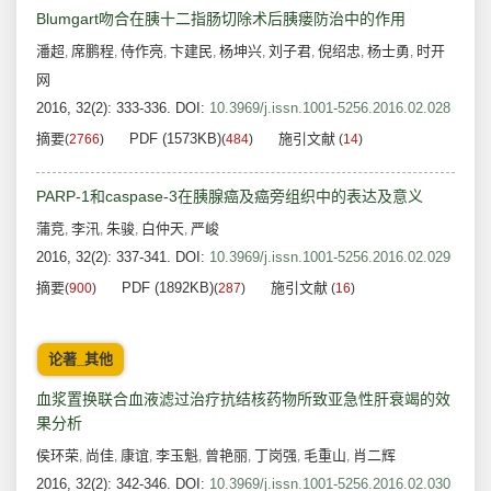
Blumgart吻合在胰十二指肠切除术后胰瘘防治中的作用
潘超
席鹏程
侍作亮
卞建民
杨坤兴
刘子君
倪绍忠
杨士勇
时开
,
,
,
,
,
,
,
,
网
2016, 32(2): 333-336.
DOI:
10.3969/j.issn.1001-5256.2016.02.028
摘要
PDF (1573KB)
施引文献
(
2766
)
(
484
)
(
14
)
PARP-1和caspase-3在胰腺癌及癌旁组织中的表达及意义
蒲竞
李汛
朱骏
白仲天
严峻
,
,
,
,
2016, 32(2): 337-341.
DOI:
10.3969/j.issn.1001-5256.2016.02.029
摘要
PDF (1892KB)
施引文献
(
900
)
(
287
)
(
16
)
论著_其他
血浆置换联合血液滤过治疗抗结核药物所致亚急性肝衰竭的效
果分析
侯环荣
尚佳
康谊
李玉魁
曾艳丽
丁岗强
毛重山
肖二辉
,
,
,
,
,
,
,
2016, 32(2): 342-346.
DOI:
10.3969/j.issn.1001-5256.2016.02.030