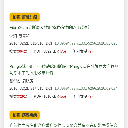
论著_肝脏肿瘤
FibroScan诊断原发性肝癌准确性的Meta分析
李汨
聂青和
,
2016, 32(2): 312-316.
DOI:
10.3969/j.issn.1001-5256.2016.02.023
摘要
PDF (3892KB)
施引文献
(
3042
)
(
475
)
(
9
)
Pringle法与肝下下腔静脉阻断联合Pringle法在肝脏巨大血管瘤
切除术中的应用效果评价
张华安
周晓芳
,
2016, 32(2): 317-319.
DOI:
10.3969/j.issn.1001-5256.2016.02.024
摘要
PDF (1510KB)
施引文献
(
3291
)
(
455
)
(
8
)
论著_胰腺疾病
连续性血液净化治疗重症急性胰腺炎合并多器官功能障碍综合