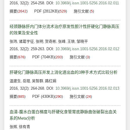
2016, 32(2): 254-258.
DOI:
10.3969/j.issn.1001-5256.2016.02.011
摘要
PDF (2812KB)
施引文献
(
2642
)
(
529
)
(
5
)
经颈静脉肝内门体分流术治疗原发性胆汁性肝硬化门静脉高压
的效果及安全性
张玮
诸葛宇征
张明
贺奇彬
张峰
王轶
邹晓平
,
,
,
,
,
,
2016, 32(2): 259-263.
DOI:
10.3969/j.issn.1001-5256.2016.02.012
摘要
PDF (704KB)
施引文献
(
676
)
(
203
)
(
3
)
肝硬化门静脉高压并发上消化道出血的3种手术方式比较分析
温建生
岳琨
吴智群
路红娟
,
,
,
2016, 32(2): 264-268.
DOI:
10.3969/j.issn.1001-5256.2016.02.013
摘要
PDF (430KB)
施引文献
(
885
)
(
290
)
(
24
)
血清-腹水白蛋白梯度与肝硬化食管胃底静脉曲张破裂出血关
系的Meta分析
张辉
徐有青
,