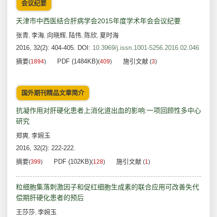
会议纪要
天津市中西医结合肝病学会2015年度学术年会会议纪要
张青
李海
向晓辉
陆伟
陈欣
夏时海
,
,
,
,
,
2016, 32(2): 404-405.
DOI:
10.3969/j.issn.1001-5256.2016.02.046
摘要
PDF (1484KB)
施引文献
(
1894
)
(
409
)
(
3
)
国外期刊精品文章简介
抗凝作用对肝硬化患者上消化道出血的影响:一项回顾性多中心
研究
郑爽
李婉玉
,
2016, 32(2): 222-222.
摘要
PDF (102KB)
施引文献
(
399
)
(
128
)
(
1
)
粒细胞集落刺激因子和促红细胞生成素的联合应用可改善失代
偿期肝硬化患者的预后
王莎莎
李婉玉
,