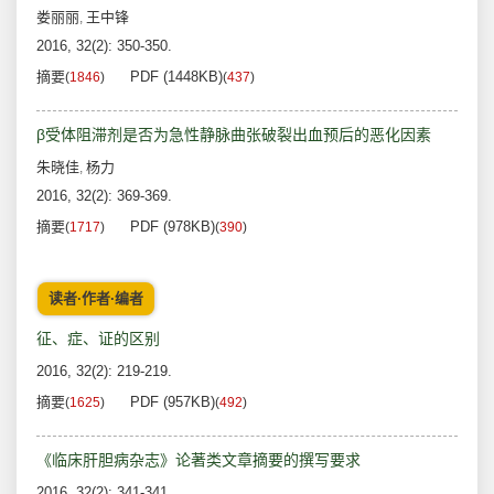
娄丽丽
王中锋
,
2016, 32(2): 350-350.
摘要
PDF (1448KB)
(
1846
)
(
437
)
β受体阻滞剂是否为急性静脉曲张破裂出血预后的恶化因素
朱晓佳
杨力
,
2016, 32(2): 369-369.
摘要
PDF (978KB)
(
1717
)
(
390
)
读者·作者·编者
征、症、证的区别
2016, 32(2): 219-219.
摘要
PDF (957KB)
(
1625
)
(
492
)
《临床肝胆病杂志》论著类文章摘要的撰写要求
2016, 32(2): 341-341.