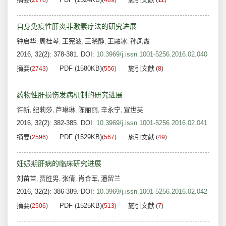
(
2278
)
(
489
)
(
11
)
自身免疫性肝炎非激素疗法的研究进展
钟启华
周桂琴
王宪波
王晓静
王融冰
孙凤霞
,
,
,
,
,
2016, 32(2): 378-381.
DOI:
10.3969/j.issn.1001-5256.2016.02.040
摘要
PDF (1580KB)
施引文献
(
2743
)
(
556
)
(
8
)
药物性肝损伤发病机制的研究进展
许新
纪莉莎
芦琳琳
陈丽丽
辛永宁
宣世英
,
,
,
,
,
2016, 32(2): 382-385.
DOI:
10.3969/j.issn.1001-5256.2016.02.041
摘要
PDF (1529KB)
施引文献
(
2596
)
(
567
)
(
49
)
妊娠期肝病的临床研究进展
刘苗苗
贾胜男
张倩
肖合军
潘留兰
,
,
,
,
2016, 32(2): 386-389.
DOI:
10.3969/j.issn.1001-5256.2016.02.042
摘要
PDF (1525KB)
施引文献
(
2506
)
(
513
)
(
7
)