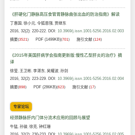
《肝硬化门静脉高压食管胃静脉曲张出血的防治指南》解读
丁惠国
徐小元
令狐恩强
贾继东
,
,
,
2016, 32(2): 220-222.
DOI:
10.3969/j.issn.1001-5256.2016.02.003
摘要
PDF (1499KB)
施引文献
(
3521
)
(
701
)
(
124
)
《2015年美国肝病学会指南更新版:慢性乙型肝炎的治疗》摘
译
徐莹
王卫彬
李湛东
吴耀波
孙剑
,
,
,
,
2016, 32(2): 223-229.
DOI:
10.3969/j.issn.1001-5256.2016.02.004
摘要
PDF (286KB)
施引文献
(
898
)
(
623
)
(
17
)
专家论坛
经颈静脉肝内门体分流术应用的回顾与展望
牛猛
孙骏
徐克
钟红珊
,
,
,
2016, 32(2): 230-233.
DOI:
10.3969/j.issn.1001-5256.2016.02.005