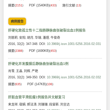
摘要
PDF (1540KB)
施引文献
(
2151
)
(
433
)
(
13
)
病例报告
肝硬化致孤立性十二指肠静脉曲张破裂出血1例报告
刘丽莉
安阳
胡月
华瑞
潘煜
牛俊奇
,
,
,
,
,
2016, 32(2): 347-348.
DOI:
10.3969/j.issn.1001-5256.2016.02.031
摘要
PDF (1690KB)
(
2388
)
(
453
)
肝硬化并发腹膜后静脉曲张破裂出血1例
肖雪
王晶
刘辉
严艳
,
,
,
2016, 32(2): 349-350.
DOI:
10.3969/j.issn.1001-5256.2016.02.032
摘要
PDF (147KB)
(
635
)
(
106
)
肝脏血管平滑肌瘤1例报告并文献复习
来龙祥
宿娟
郝法涛
刘珊珊
段留新
刘全达
,
,
,
,
,