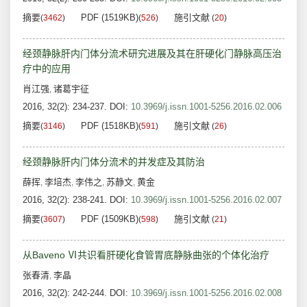
摘要
PDF (1519KB)
施引文献
(
3462
)
(
526
)
(
20
)
经颈静脉肝内门体分流术研究进展及其在肝硬化门静脉高压治
疗中的应用
肖江强
诸葛宇征
,
2016, 32(2): 234-237.
DOI:
10.3969/j.issn.1001-5256.2016.02.006
摘要
PDF (1518KB)
施引文献
(
3146
)
(
591
)
(
26
)
经颈静脉肝内门体分流术的并发症及其防治
薛挥
李培杰
李伟之
苏静文
黄金
,
,
,
,
2016, 32(2): 238-241.
DOI:
10.3969/j.issn.1001-5256.2016.02.007
摘要
PDF (1509KB)
施引文献
(
3607
)
(
598
)
(
21
)
从Baveno Ⅵ共识看肝硬化食管胃底静脉曲张的个体化治疗
张春清
李晶
,
2016, 32(2): 242-244.
DOI:
10.3969/j.issn.1001-5256.2016.02.008