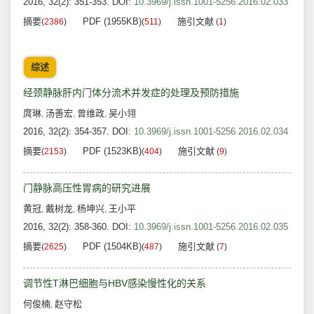
2016, 32(2): 351-353.
DOI:
10.3969/j.issn.1001-5256.2016.02.033
摘要
PDF (1955KB)
施引文献
(
2386
)
(
511
)
(
1
)
综述
经颈静脉肝内门体分流术并发症的处理及预防措施
庹琳
汤善宏
曾维政
吴小翎
,
,
,
2016, 32(2): 354-357.
DOI:
10.3969/j.issn.1001-5256.2016.02.034
摘要
PDF (1523KB)
施引文献
(
2153
)
(
404
)
(
9
)
门静脉高压性胃病的研究进展
黄冠
戴树龙
杨坤兴
王小平
,
,
,
2016, 32(2): 358-360.
DOI:
10.3969/j.issn.1001-5256.2016.02.035
摘要
PDF (1504KB)
施引文献
(
2625
)
(
487
)
(
7
)
调节性T淋巴细胞与HBV感染慢性化的关系
何俊楠
赵守松
,