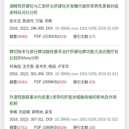
酒精性肝硬化与乙型肝炎肝硬化并发糖代谢异常男性患者的临
床特征对比分析
张文洁
陈绮丹
万瑜
邓辉
,
,
,
2016, 32(2): 296-300.
DOI:
10.3969/j.issn.1001-5256.2016.02.020
摘要
PDF (1535KB)
施引文献
(
2646
)
(
519
)
(
17
)
脾切除术与部分脾动脉栓塞术治疗肝硬化脾功能亢进近期疗效
比较的Meta分析
何海冠
沈艺南
庞书杰
杨田
卢军华
,
,
,
,
2016, 32(2): 301-306.
DOI:
10.3969/j.issn.1001-5256.2016.02.021
摘要
PDF (2689KB)
施引文献
(
3181
)
(
535
)
(
23
)
外源性脂联素对内皮素1诱导的肝星状细胞收缩的影响及作用
机制
李楠
刘迎娣
郭明洲
梁浩
,
,
,
2016, 32(2): 307-311.
DOI:
10.3969/j.issn.1001-5256.2016.02.022
摘要
PDF (1868KB)
施引文献
(
2731
)
(
529
)
(
16
)