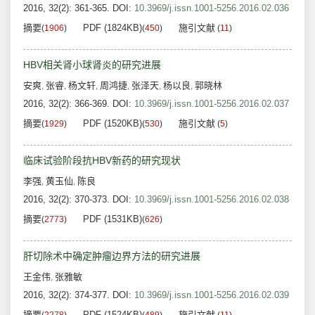
2016, 32(2): 361-365.
DOI:
10.3969/j.issn.1001-5256.2016.02.036
摘要
PDF (1824KB)
施引文献
(
1906
)
(
450
)
(
11
)
HBV相关肾小球肾炎的研究进展
安爽
张睿
杨文轩
周鸿捷
张泽天
杨以良
郭晓林
,
,
,
,
,
,
2016, 32(2): 366-369.
DOI:
10.3969/j.issn.1001-5256.2016.02.037
摘要
PDF (1520KB)
施引文献
(
1929
)
(
530
)
(
5
)
临床试验阶段抗HBV新药的研究现状
李强
黄玉仙
陈良
,
,
2016, 32(2): 370-373.
DOI:
10.3969/j.issn.1001-5256.2016.02.038
摘要
PDF (1531KB)
(
2773
)
(
626
)
肝切除术中确定肿瘤边界方法的研究进展
王金伟
张雅敏
,
2016, 32(2): 374-377.
DOI:
10.3969/j.issn.1001-5256.2016.02.039
摘要
PDF (1524KB)
施引文献