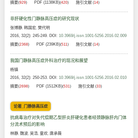
摘要
PDF (1138KB)
施引文献
(
929
)
(
420
)
(
14
)
非肝硬化性门静脉高压症的研究现状
张博静
韩国宏
樊代明
,
,
2016, 32(2): 245-249.
DOI:
10.3969/j.issn.1001-5256.2016.02.009
摘要
PDF (239KB)
施引文献
(
2368
)
(
511
)
(
14
)
我国门静脉高压症外科治疗的现况和展望
杨镇
2016, 32(2): 250-253.
DOI:
10.3969/j.issn.1001-5256.2016.02.010
摘要
PDF (1512KB)
施引文献
(
2698
)
(
531
)
(
33
)
论著_门静脉高压症
抗病毒治疗对失代偿期乙型肝炎肝硬化患者经颈静脉肝内门体
分流术预后的影响
林静
魏波
吴浩
童欢
唐承薇
,
,
,
,