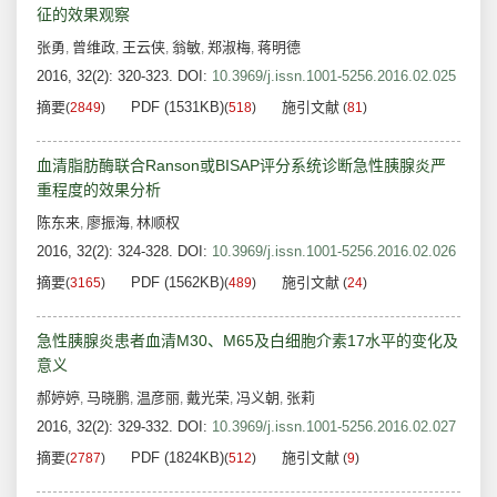
征的效果观察
张勇
曾维政
王云侠
翁敏
郑淑梅
蒋明德
,
,
,
,
,
2016, 32(2): 320-323.
DOI:
10.3969/j.issn.1001-5256.2016.02.025
摘要
PDF (1531KB)
施引文献
(
2849
)
(
518
)
(
81
)
血清脂肪酶联合Ranson或BISAP评分系统诊断急性胰腺炎严
重程度的效果分析
陈东来
廖振海
林顺权
,
,
2016, 32(2): 324-328.
DOI:
10.3969/j.issn.1001-5256.2016.02.026
摘要
PDF (1562KB)
施引文献
(
3165
)
(
489
)
(
24
)
急性胰腺炎患者血清M30、M65及白细胞介素17水平的变化及
意义
郝婷婷
马晓鹏
温彦丽
戴光荣
冯义朝
张莉
,
,
,
,
,
2016, 32(2): 329-332.
DOI:
10.3969/j.issn.1001-5256.2016.02.027
摘要
PDF (1824KB)
施引文献
(
2787
)
(
512
)
(
9
)