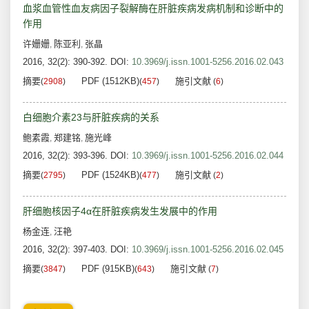
血浆血管性血友病因子裂解酶在肝脏疾病发病机制和诊断中的
作用
许姗姗
陈亚利
张晶
,
,
2016, 32(2): 390-392.
DOI:
10.3969/j.issn.1001-5256.2016.02.043
摘要
PDF (1512KB)
施引文献
(
2908
)
(
457
)
(
6
)
白细胞介素23与肝脏疾病的关系
鲍素霞
郑建铭
施光峰
,
,
2016, 32(2): 393-396.
DOI:
10.3969/j.issn.1001-5256.2016.02.044
摘要
PDF (1524KB)
施引文献
(
2795
)
(
477
)
(
2
)
肝细胞核因子4α在肝脏疾病发生发展中的作用
杨金连
汪艳
,
2016, 32(2): 397-403.
DOI:
10.3969/j.issn.1001-5256.2016.02.045
摘要
PDF (915KB)
施引文献
(
3847
)
(
643
)
(
7
)