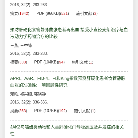
2016, 32(2): 263-263.
摘要
PDF (966KB)
施引文献
(
1942
)
(
521
)
(
2
)
预防肝硬化食管静脉曲张患者再出血:接受小直径支架治疗与血
液动力学药物治疗的比较
王燕
王中锋
,
2016, 32(2): 283-283.
摘要
PDF (104KB)
施引文献
(
338
)
(
94
)
(
1
)
APRI、AAR、FIB-4、FI和King指数预测肝硬化患者食管静脉
曲张的准确性:一项回顾性研究
邓晗
祁兴顺
郭晓钟
,
,
2016, 32(2): 336-336.
摘要
PDF (107KB)
施引文献
(
363
)
(
192
)
(
1
)
JAK2与啮齿类动物和人类肝硬化门静脉高压及并发症的相关
性