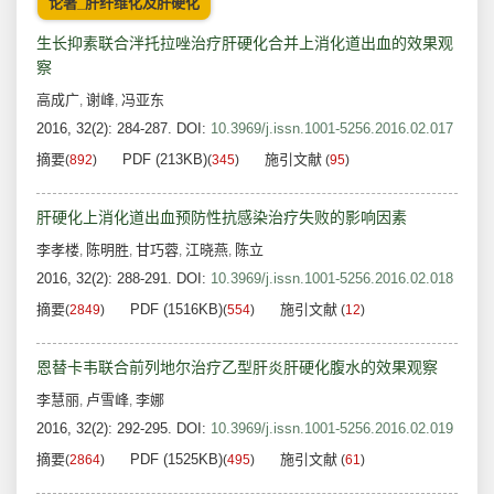
论著_肝纤维化及肝硬化
生长抑素联合泮托拉唑治疗肝硬化合并上消化道出血的效果观
察
高成广
谢峰
冯亚东
,
,
2016, 32(2): 284-287.
DOI:
10.3969/j.issn.1001-5256.2016.02.017
摘要
PDF (213KB)
施引文献
(
892
)
(
345
)
(
95
)
肝硬化上消化道出血预防性抗感染治疗失败的影响因素
李孝楼
陈明胜
甘巧蓉
江晓燕
陈立
,
,
,
,
2016, 32(2): 288-291.
DOI:
10.3969/j.issn.1001-5256.2016.02.018
摘要
PDF (1516KB)
施引文献
(
2849
)
(
554
)
(
12
)
恩替卡韦联合前列地尔治疗乙型肝炎肝硬化腹水的效果观察
李慧丽
卢雪峰
李娜
,
,
2016, 32(2): 292-295.
DOI:
10.3969/j.issn.1001-5256.2016.02.019
摘要
PDF (1525KB)
施引文献
(
2864
)
(
495
)
(
61
)