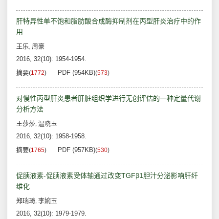
肝特异性单不饱和脂肪酸合成酶抑制剂在丙型肝炎治疗中的作
用
王乐
周豪
,
2016, 32(10): 1954-1954.
摘要
PDF (954KB)
(
1772
)
(
573
)
对慢性丙型肝炎患者肝脏组织学进行无创评估的一种定量代谢
分析方法
王莎莎
温晓玉
,
2016, 32(10): 1958-1958.
摘要
PDF (957KB)
(
1765
)
(
530
)
促胰液素-促胰液素受体轴通过改变TGFβ1胆汁分泌影响肝纤
维化
郑瑞琦
李婉玉
,
2016, 32(10): 1979-1979.