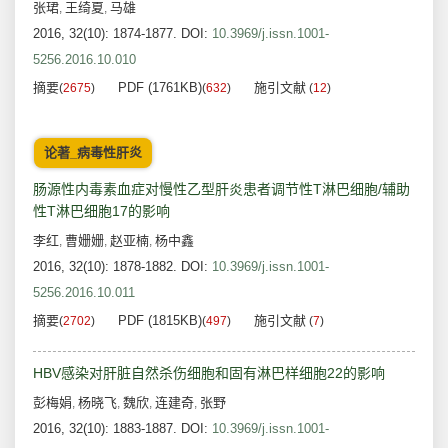
张珺
王绮夏
马雄
,
,
2016, 32(10): 1874-1877.
DOI:
10.3969/j.issn.1001-
5256.2016.10.010
摘要
PDF (1761KB)
施引文献
(
2675
)
(
632
)
(
12
)
论著_病毒性肝炎
肠源性内毒素血症对慢性乙型肝炎患者调节性T淋巴细胞/辅助
性T淋巴细胞17的影响
李红
曹姗姗
赵亚楠
杨中鑫
,
,
,
2016, 32(10): 1878-1882.
DOI:
10.3969/j.issn.1001-
5256.2016.10.011
摘要
PDF (1815KB)
施引文献
(
2702
)
(
497
)
(
7
)
HBV感染对肝脏自然杀伤细胞和固有淋巴样细胞22的影响
彭梅娟
杨晓飞
魏欣
连建奇
张野
,
,
,
,
2016, 32(10): 1883-1887.
DOI:
10.3969/j.issn.1001-