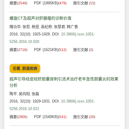
摘要
PDF (1895KB)
施引文献
(
2546
)
(
479
)
(
15
)
螺旋CT及超声对肝腺瘤的诊断价值
隗功华
张哲
杨昱
高纪称
张慧君
韩广香
,
,
,
,
,
2016, 32(10): 1925-1928.
DOI:
10.3969/j.issn.1001-
5256.2016.10.020
摘要
PDF (1621KB)
施引文献
(
2716
)
(
512
)
(
2
)
论著_胆道疾病
超声引导经皮经肝胆囊穿刺引流术治疗老年急性胆囊炎的效果
分析
陶平
吴向阳
张磊
,
,
2016, 32(10): 1929-1931.
DOI:
10.3969/j.issn.1001-
5256.2016.10.021
摘要
PDF (1540KB)
施引文献
(
2906
)
(
541
)
(
26
)