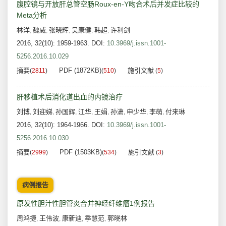
腹腔镜与开放肝总管空肠Roux-en-Y吻合术后并发症比较的
Meta分析
林洋
魏威
张晓辉
吴康健
韩超
许利剑
,
,
,
,
,
2016, 32(10): 1959-1963.
DOI:
10.3969/j.issn.1001-
5256.2016.10.029
摘要
PDF (1872KB)
施引文献
(
2811
)
(
510
)
(
5
)
肝移植术后消化道出血的内镜治疗
刘博
刘迎娣
孙国辉
江华
王娟
孙潇
申少华
李萌
付来琳
,
,
,
,
,
,
,
,
2016, 32(10): 1964-1966.
DOI:
10.3969/j.issn.1001-
5256.2016.10.030
摘要
PDF (1503KB)
施引文献
(
2999
)
(
534
)
(
3
)
病例报告
原发性胆汁性胆管炎合并神经纤维瘤1例报告
周鸿捷
王伟波
康新迪
季慧范
郭晓林
,
,
,
,