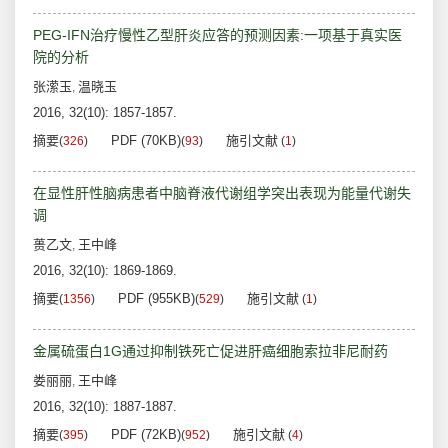
PEG-IFN治疗慢性乙型肝炎应答的预测因素:一项基于真实医
院的分析
张潆玉
温晓玉
,
2016, 32(10): 1857-1857.
摘要
PDF (70KB)
施引文献
(
326
)
(
93
)
(
1
)
在显性肝性脑病患者中脑脊液代谢组学突出表现为能量代谢失
调
蒉乙文
王中峰
,
2016, 32(10): 1869-1869.
摘要
PDF (955KB)
施引文献
(
1356
)
(
529
)
(
1
)
金属硫蛋白1G通过抑制铁死亡促进肝癌细胞索拉非尼耐药
娄丽丽
王中峰
,
2016, 32(10): 1887-1887.
摘要
PDF (72KB)
施引文献
(
395
)
(
952
)
(
4
)