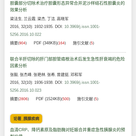
胆囊部分切除术治疗胆囊形态异常合并泥沙样结石性胆囊炎的
效果分析
梁法生
兰云霞
梁杰
丁洁
高晓军
,
,
,
,
2016, 32(10): 1932-1935.
DOI:
10.3969/j.issn.1001-
5256.2016.10.022
摘要
PDF (348KB)
施引文献
(
904
)
(
164
)
(
5
)
联合半肝切除的肝门部胆管癌根治术后发生急性肝衰竭的危险
因素分析
张毅
张杰峰
张艳林
张希
曾建挺
邓和军
,
,
,
,
,
2016, 32(10): 1936-1938.
DOI:
10.3969/j.issn.1001-
5256.2016.10.023
摘要
PDF (1524KB)
施引文献
(
2806
)
(
500
)
(
5
)
论著_胰腺疾病
血清CRP、降钙素原及脂肪酶对妊娠合并重症急性胰腺炎的预