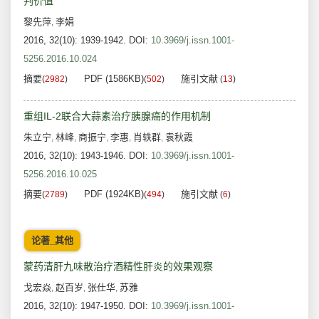
判价值
黎先萍
李娟
,
2016, 32(10): 1939-1942.
DOI:
10.3969/j.issn.1001-
5256.2016.10.024
摘要
PDF (1586KB)
施引文献
(
2982
)
(
502
)
(
13
)
重组IL-2联合大蒜素治疗胰腺癌的作用机制
朱立宁
林峰
商振宁
李惠
肖轶群
袁秋霞
,
,
,
,
,
2016, 32(10): 1943-1946.
DOI:
10.3969/j.issn.1001-
5256.2016.10.025
摘要
PDF (1924KB)
施引文献
(
2789
)
(
494
)
(
6
)
论著_其他
蒙药清肝九味散治疗酒精性肝炎的效果观察
戈宏焱
赵百岁
张仕华
苏雅
,
,
,
2016, 32(10): 1947-1950.
DOI:
10.3969/j.issn.1001-