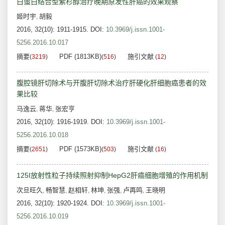
白蛋白结合型紫杉醇治疗晚期原发性肝癌的效果观察
姬时宇
胡毅
,
2016, 32(10): 1911-1915.
DOI:
10.3969/j.issn.1001-
5256.2016.10.017
摘要
PDF (1813KB)
施引文献
(
3219
)
(
516
)
(
12
)
腹腔镜肝切除术与开腹肝切除术治疗肝硬化肝细胞癌患者的效
果比较
马逸云
蒋华
张宏亨
,
,
2016, 32(10): 1916-1919.
DOI:
10.3969/j.issn.1001-
5256.2016.10.018
摘要
PDF (1573KB)
施引文献
(
2651
)
(
503
)
(
16
)
125I放射性粒子持续照射抑制HepG2肝癌细胞增殖的作用机制
次旦旺久
畅智慧
赵相轩
林坤
张强
卢再鸣
王晓明
,
,
,
,
,
,
2016, 32(10): 1920-1924.
DOI:
10.3969/j.issn.1001-
5256.2016.10.019