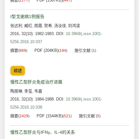
摘要
PDF (1567KB)
(
2277
)
(
447
)
I型戈谢病1例报告
张达利
臧红
周霞
贺希
汤汝佳
刘鸿凌
,
,
,
,
,
2016, 32(10): 1982-1983.
DOI:
10.3969/j.issn.1001-
5256.2016.10.037
摘要
PDF (204KB)
施引文献
(
669
)
(
194
)
(
1
)
综述
慢性乙型肝炎免疫治疗进展
陶丽琳
李玺
韦嘉
,
,
2016, 32(10): 1984-1988.
DOI:
10.3969/j.issn.1001-
5256.2016.10.038
摘要
PDF (1544KB)
施引文献
(
2429
)
(
521
)
(
5
)
慢性乙型肝炎与IFNγ、IL-4的关系