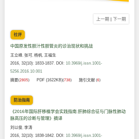
上一期
|
下一期
社评
中国原发性胆汁性胆管炎的诊治现状和挑战
王立峰
张可
杨帆
王福生
,
,
,
2016, 32(10): 1833-1837.
DOI:
10.3969/j.issn.1001-
5256.2016.10.001
摘要
PDF (1622KB)
施引文献
(
2805
)
(
738
)
(
6
)
防治指南
《2016年国际肝移植学会实践指南:肝肺综合征与门脉性肺动
脉高压的诊断与管理》摘译
刘以俊
李涛
,
2016, 32(10): 1838-1842.
DOI:
10.3969/j.issn.1001-