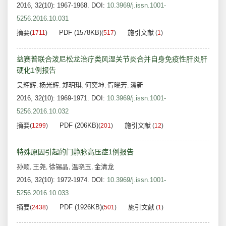
2016, 32(10): 1967-1968.
DOI:
10.3969/j.issn.1001-
5256.2016.10.031
摘要
PDF (1578KB)
施引文献
(
1711
)
(
517
)
(
1
)
益赛普联合泼尼松龙治疗类风湿关节炎合并自身免疫性肝炎肝
硬化1例报告
吴辉辉
杨光辉
郑玥琪
何奕坤
胥晓芳
潘新
,
,
,
,
,
2016, 32(10): 1969-1971.
DOI:
10.3969/j.issn.1001-
5256.2016.10.032
摘要
PDF (206KB)
施引文献
(
1299
)
(
201
)
(
12
)
特殊原因引起的门静脉高压症1例报告
孙颖
王尧
徐锡晶
温晓玉
金清龙
,
,
,
,
2016, 32(10): 1972-1974.
DOI:
10.3969/j.issn.1001-
5256.2016.10.033
摘要
PDF (1926KB)
施引文献
(
2438
)
(
501
)
(
1
)