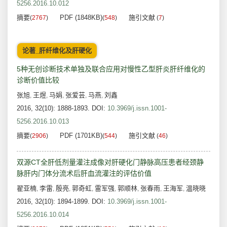
5256.2016.10.012
摘要
PDF (1848KB)
施引文献
(
2767
)
(
548
)
(
7
)
论著_肝纤维化及肝硬化
5种无创诊断技术单独及联合应用对慢性乙型肝炎肝纤维化的
诊断价值比较
张旭
王煜
马娟
张爱芸
马燕
刘鑫
,
,
,
,
,
2016, 32(10): 1888-1893.
DOI:
10.3969/j.issn.1001-
5256.2016.10.013
摘要
PDF (1701KB)
施引文献
(
2906
)
(
544
)
(
46
)
双源CT全肝低剂量灌注成像对肝硬化门静脉高压患者经颈静
脉肝内门体分流术后肝血流灌注的评估价值
翟亚楠
李雷
殷亮
郭奇虹
雷军强
郭顺林
张春雨
王海军
温晓晓
,
,
,
,
,
,
,
,
2016, 32(10): 1894-1899.
DOI:
10.3969/j.issn.1001-
5256.2016.10.014