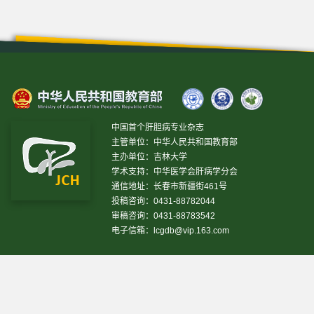
中国首个肝胆病专业杂志
主管单位：中华人民共和国教育部
主办单位：吉林大学
学术支持：中华医学会肝病学分会
通信地址：长春市新疆街461号
投稿咨询：0431-88782044
审稿咨询：0431-88783542
电子信箱：
lcgdb@vip.163.com
昨日IP[
16697
]
昨日PV[
78609
]
今日IP[
10958
]
今日
PV[
37243
]
当前在线[
1970
]