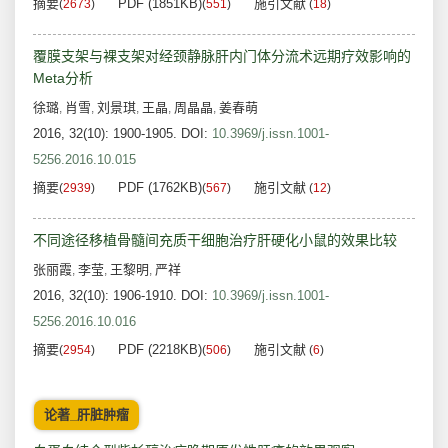
摘要
PDF (1851KB)
施引文献
(
2673
)
(
551
)
(
18
)
覆膜支架与裸支架对经颈静脉肝内门体分流术远期疗效影响的
Meta分析
徐璐
肖雪
刘景琪
王晶
周晶晶
姜春萌
,
,
,
,
,
2016, 32(10): 1900-1905.
DOI:
10.3969/j.issn.1001-
5256.2016.10.015
摘要
PDF (1762KB)
施引文献
(
2939
)
(
567
)
(
12
)
不同途径移植骨髓间充质干细胞治疗肝硬化小鼠的效果比较
张丽霞
李莹
王黎明
严祥
,
,
,
2016, 32(10): 1906-1910.
DOI:
10.3969/j.issn.1001-
5256.2016.10.016
摘要
PDF (2218KB)
施引文献
(
2954
)
(
506
)
(
6
)
论著_肝脏肿瘤