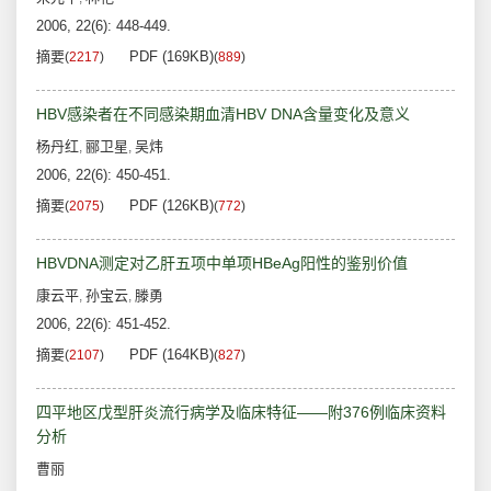
2006, 22(6): 448-449.
摘要
PDF (169KB)
(
2217
)
(
889
)
HBV感染者在不同感染期血清HBV DNA含量变化及意义
杨丹红
郦卫星
吴炜
,
,
2006, 22(6): 450-451.
摘要
PDF (126KB)
(
2075
)
(
772
)
HBVDNA测定对乙肝五项中单项HBeAg阳性的鉴别价值
康云平
孙宝云
滕勇
,
,
2006, 22(6): 451-452.
摘要
PDF (164KB)
(
2107
)
(
827
)
四平地区戊型肝炎流行病学及临床特征——附376例临床资料
分析
曹丽