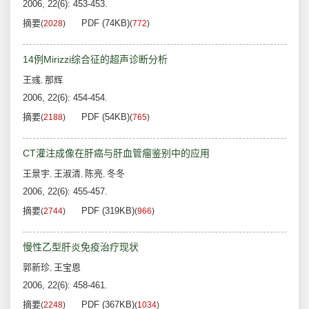
2006, 22(6): 453-453.
摘要
PDF (74KB)
(
2028
)
(
772
)
14例Mirizzi综合征的超声诊断分析
王彧
那辉
,
2006, 22(6): 454-454.
摘要
PDF (54KB)
(
2188
)
(
765
)
CT灌注成像在肝癌与肝血管瘤鉴别中的应用
王景宇
王淑清
陈亮
冬冬
,
,
,
2006, 22(6): 455-457.
摘要
PDF (319KB)
(
2744
)
(
966
)
慢性乙型肝炎免疫治疗现状
郭新珍
王宝恩
,
2006, 22(6): 458-461.
摘要
PDF (367KB)
(
2248
)
(
1034
)