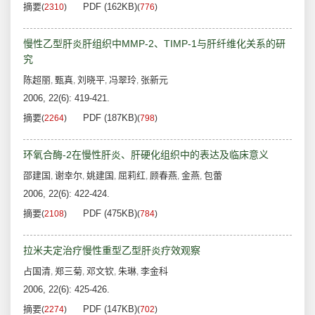
摘要
PDF (162KB)
(
2310
)
(
776
)
慢性乙型肝炎肝组织中MMP-2、TIMP-1与肝纤维化关系的研
究
陈超丽
甄真
刘晓平
冯翠玲
张新元
,
,
,
,
2006, 22(6): 419-421.
摘要
PDF (187KB)
(
2264
)
(
798
)
环氧合酶-2在慢性肝炎、肝硬化组织中的表达及临床意义
邵建国
谢幸尔
姚建国
屈莉红
顾春燕
金燕
包蕾
,
,
,
,
,
,
2006, 22(6): 422-424.
摘要
PDF (475KB)
(
2108
)
(
784
)
拉米夫定治疗慢性重型乙型肝炎疗效观察
占国清
郑三菊
邓文钦
朱琳
李金科
,
,
,
,
2006, 22(6): 425-426.
摘要
PDF (147KB)
(
2274
)
(
702
)