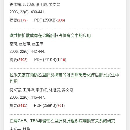
姜伟栋
印芳颖
张明威
关文曾
,
,
,
2006, 22(6): 439-441.
摘要
PDF (250KB)
(
2179
)
(
806
)
磁共振扩散成像在诊断肝脏占位病变中的应用
高琦
赵绘萍
赵国库
,
,
2006, 22(6): 442-444.
摘要
PDF (711KB)
(
2403
)
(
1116
)
拉米夫定在预防乙型肝炎携带的淋巴瘤患者化疗后肝炎发生中
作用
何义富
王风华
李宇红
林旭滨
姜文奇
,
,
,
,
2006, 22(6): 445-447.
摘要
PDF (256KB)
(
2411
)
(
761
)
血清CHE、TBA与慢性乙型肝炎肝组织病理损害关系的研究
宋光平
林艳
,