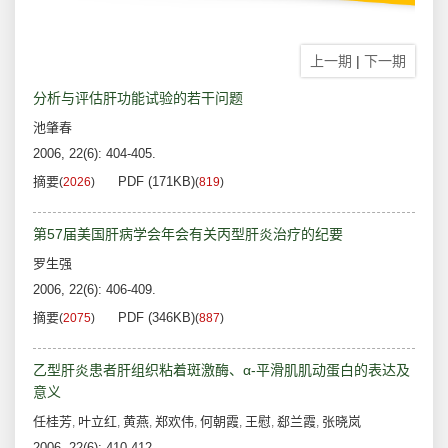
上一期
|
下一期
分析与评估肝功能试验的若干问题
池肇春
2006, 22(6): 404-405.
摘要
PDF (171KB)
(
2026
)
(
819
)
第57届美国肝病学会年会有关丙型肝炎治疗的纪要
罗生强
2006, 22(6): 406-409.
摘要
PDF (346KB)
(
2075
)
(
887
)
乙型肝炎患者肝组织粘着斑激酶、α-平滑肌肌动蛋白的表达及
意义
任桂芳
叶立红
黄燕
郑欢伟
何朝霞
王慰
郄兰霞
张晓岚
,
,
,
,
,
,
,
2006, 22(6): 410-412.