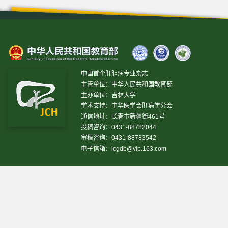
中国首个肝胆病专业杂志
主管单位：中华人民共和国教育部
主办单位：吉林大学
学术支持：中华医学会肝病学分会
通信地址：长春市新疆街461号
投稿咨询：0431-88782044
审稿咨询：0431-88783542
电子信箱：
lcgdb@vip.163.com
昨日IP[
18231
]
昨日PV[
38789
]
今日IP[
16558
]
今日
PV[
72462
]
当前在线[
2018
]
网站设计 © 2020 《临床肝胆病杂志》编辑部
吉ICP备10000617号-1
技
术支持:
仁和软件