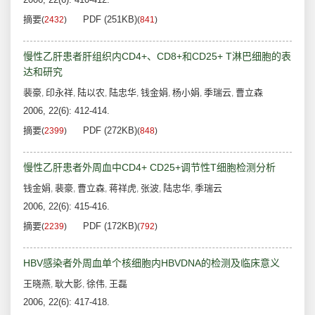
摘要
PDF (251KB)
(
2432
)
(
841
)
慢性乙肝患者肝组织内CD4+、CD8+和CD25+ T淋巴细胞的表
达和研究
裴豪
印永祥
陆以农
陆忠华
钱金娟
杨小娟
季瑞云
曹立森
,
,
,
,
,
,
,
2006, 22(6): 412-414.
摘要
PDF (272KB)
(
2399
)
(
848
)
慢性乙肝患者外周血中CD4+ CD25+调节性T细胞检测分析
钱金娟
裴豪
曹立森
蒋祥虎
张波
陆忠华
季瑞云
,
,
,
,
,
,
2006, 22(6): 415-416.
摘要
PDF (172KB)
(
2239
)
(
792
)
HBV感染者外周血单个核细胞内HBVDNA的检测及临床意义
王晓燕
耿大影
徐伟
王磊
,
,
,
2006, 22(6): 417-418.