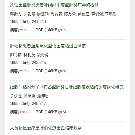
急性重型肝炎患者肝组织中庚型肝炎病毒的检测
郎振为
罗朝霞
廖慧钰
周育森
陈万荣
黄德庄
李俊强
宋晨朝
,
,
,
,
,
,
,
1999, 15(4): 241-243.
摘要
PDF (146KB)
(
2519
)
(
919
)
肝硬化患者血浆氧化型低密度脂蛋白测定
卿笃信
林礼茂
凌奇荷
,
,
1999, 15(4): 243-245.
摘要
PDF (146KB)
(
2539
)
(
826
)
细胞间粘附分子-1在乙型肝炎后肝细胞癌表达的免疫组化研究
余永胜
侯英勇
潘沛恩
,
,
1999, 15(4): 245-247.
摘要
PDF (146KB)
(
3388
)
(
874
)
大黄配伍治疗重肝消化道出血临床观察