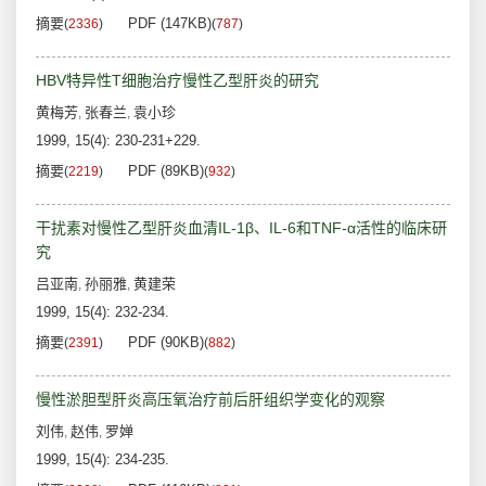
摘要
PDF (147KB)
(
2336
)
(
787
)
HBV特异性T细胞治疗慢性乙型肝炎的研究
黄梅芳
张春兰
袁小珍
,
,
1999, 15(4): 230-231+229.
摘要
PDF (89KB)
(
2219
)
(
932
)
干扰素对慢性乙型肝炎血清IL-1β、IL-6和TNF-α活性的临床研
究
吕亚南
孙丽雅
黄建荣
,
,
1999, 15(4): 232-234.
摘要
PDF (90KB)
(
2391
)
(
882
)
慢性淤胆型肝炎高压氧治疗前后肝组织学变化的观察
刘伟
赵伟
罗婵
,
,
1999, 15(4): 234-235.