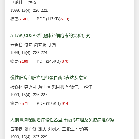
申遂科
王林杰
,
1999, 15(4): 220-221.
摘要
PDF (117KB)
(
2501
)
(
910
)
A-LAK,CD3AK细胞体外细胞毒的实验研究
朱争艳
付立
周立波
丁贤
,
,
,
1999, 15(4): 222-224.
摘要
PDF (146KB)
(
2189
)
(
876
)
慢性肝病和肝癌组织蛋白酶D表达及意义
杨竹林
李永国
黄生福
刘国利
钟德午
王群伟
,
,
,
,
,
1999, 15(4): 225-227.
摘要
PDF (195KB)
(
2571
)
(
914
)
大剂量胸腺肽治疗慢性乙型肝炎的病理及免疫病理观察
吕丽春
张宜俊
谢庆
刘树人
王复生
李灼亮
,
,
,
,
,
1999, 15(4): 227-229.