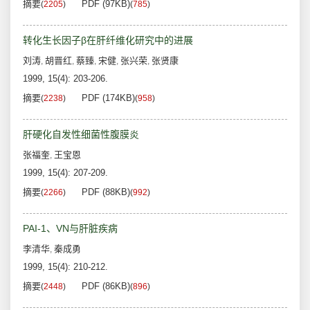
摘要
PDF (97KB)
(
2205
)
(
785
)
转化生长因子β在肝纤维化研究中的进展
刘涛
胡晋红
蔡臻
宋健
张兴荣
张贤康
,
,
,
,
,
1999, 15(4): 203-206.
摘要
PDF (174KB)
(
2238
)
(
958
)
肝硬化自发性细菌性腹膜炎
张福奎
王宝恩
,
1999, 15(4): 207-209.
摘要
PDF (88KB)
(
2266
)
(
992
)
PAI-1、VN与肝脏疾病
李清华
秦成勇
,
1999, 15(4): 210-212.
摘要
PDF (86KB)
(
2448
)
(
896
)