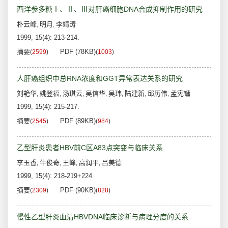
西洋参多糖Ⅰ、Ⅱ、Ⅲ对肝癌细胞DNA合成抑制作用的研究
朴云峰
明月
李靖涛
,
,
1999, 15(4): 213-214.
摘要
PDF (78KB)
(
2599
)
(
1003
)
人肝癌组织中总RNA浓度和GGT异常表达关系的研究
刘艳华
姚登福
汤琪云
吴信华
吴玮
陆建新
邱历伟
孟宪镛
,
,
,
,
,
,
,
1999, 15(4): 215-217.
摘要
PDF (89KB)
(
2545
)
(
984
)
乙型肝炎患者HBV前C区A83点突变与临床关系
李玉香
牛俊奇
王峰
高润平
吕美德
,
,
,
,
1999, 15(4): 218-219+224.
摘要
PDF (90KB)
(
2309
)
(
828
)
慢性乙型肝炎血清HBVDNA临床诊断与病理分度的关系