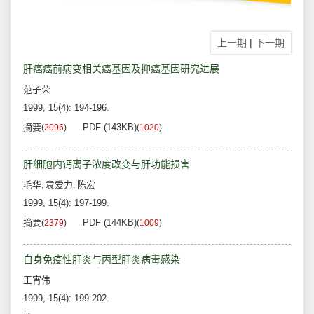
上一期
|
下一期
肝癌癌前病变相关癌基因及抑癌基因研究进展
范子荣
1999, 15(4): 194-196.
摘要
PDF (143KB)
(
2096
)
(
1020
)
肝细胞内钙离子浓度改变与肝功能损害
毛华
袁爱力
陈宏
,
,
1999, 15(4): 197-199.
摘要
PDF (144KB)
(
2379
)
(
1009
)
自身免疫性肝炎与丙型肝炎病毒感染
王宵伟
1999, 15(4): 199-202.