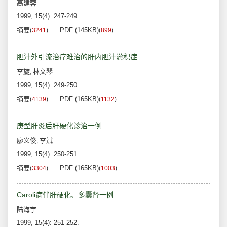
高建蓉
1999, 15(4): 247-249.
摘要
PDF (145KB)
(
3241
)
(
899
)
胆汁外引流治疗难治的肝内胆汁淤积症
李旋
林文琴
,
1999, 15(4): 249-250.
摘要
PDF (165KB)
(
4139
)
(
1132
)
庚型肝炎后肝硬化诊治一例
廖义俊
李斌
,
1999, 15(4): 250-251.
摘要
PDF (165KB)
(
3304
)
(
1003
)
Caroli病伴肝硬化、多囊肾一例
陆海宇
1999, 15(4): 251-252.