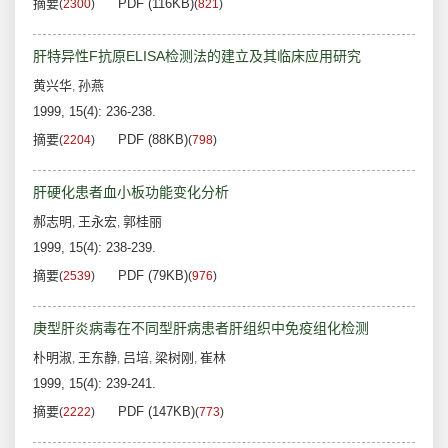
摘要
PDF (116KB)
(
2300
)
(
821
)
肝特异性F抗原ELISA检测法的建立及其临床应用研究
黄兴华
孙燕
,
1999, 15(4): 236-238.
摘要
PDF (88KB)
(
2204
)
(
798
)
肝硬化患者血小板功能变化分析
郝志明
王永宏
郭桂丽
,
,
1999, 15(4): 238-239.
摘要
PDF (79KB)
(
2539
)
(
976
)
庚型肝炎病毒在不同型肝病患者肝组织中免疫组化检测
朴明淑
王东静
吕培
梁树刚
崔林
,
,
,
,
1999, 15(4): 239-241.
摘要
PDF (147KB)
(
2222
)
(
773
)