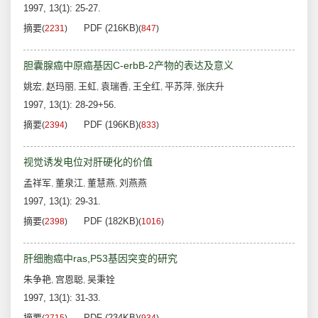
1997, 13(1): 25-27.
摘要
PDF (216KB)
(
2231
)
(
847
)
胆囊腺癌中原癌基因C-erbB-2产物的表达及意义
姚宏
赵玛丽
王虹
袁瑞香
王全红
平苏萍
张庆升
,
,
,
,
,
,
1997, 13(1): 28-29+56.
摘要
PDF (196KB)
(
2394
)
(
833
)
视觉诱发电位对肝硬化的价值
孟祥军
董泉江
董慧燕
刘燕燕
,
,
,
1997, 13(1): 29-31.
摘要
PDF (182KB)
(
2398
)
(
1016
)
肝细胞癌中ras,P53基因突变的研究
朱争艳
宫恩聪
吴秉铨
,
,
1997, 13(1): 31-33.
摘要
PDF (234KB)