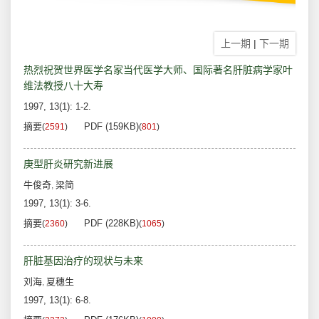
上一期
|
下一期
热烈祝贺世界医学名家当代医学大师、国际著名肝脏病学家叶
维法教授八十大寿
1997, 13(1): 1-2.
摘要
PDF (159KB)
(
2591
)
(
801
)
庚型肝炎研究新进展
牛俊奇
梁简
,
1997, 13(1): 3-6.
摘要
PDF (228KB)
(
2360
)
(
1065
)
肝脏基因治疗的现状与未来
刘海
夏穗生
,
1997, 13(1): 6-8.