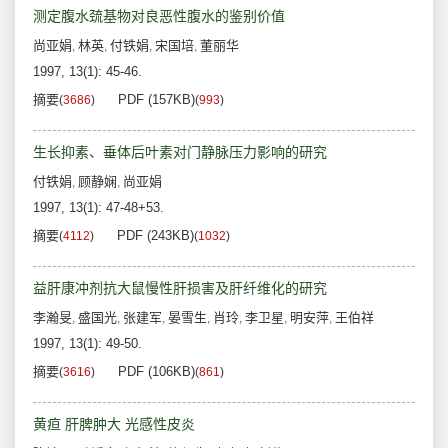
测定腹水巯基物对良恶性腹水的鉴别价值
尚亚娟
林英
付铁娟
宋国培
董丽华
,
,
,
,
1997, 13(1): 45-46.
摘要
PDF (157KB)
(
3686
)
(
993
)
生长抑素、垂体后叶素对门静脉压力影响的研究
付铁娟
顾静娴
尚亚娟
,
,
1997, 13(1): 47-48+53.
摘要
PDF (243KB)
(
4112
)
(
1032
)
益肝康冲剂抗大鼠慢性肝损害及肝纤维化的研究
李瀚旻
盛国光
张建军
晏雪生
肖玲
李卫星
明安萍
王伯祥
,
,
,
,
,
,
,
1997, 13(1): 49-50.
摘要
PDF (106KB)
(
3616
)
(
861
)
黄疸 肝脾肿大 光感性皮炎