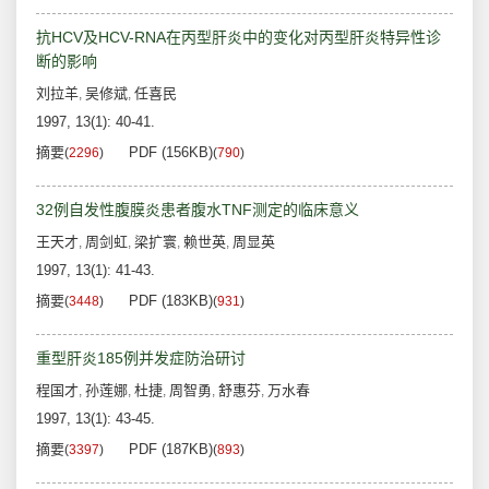
抗HCV及HCV-RNA在丙型肝炎中的变化对丙型肝炎特异性诊
断的影响
刘拉羊
吴修斌
任喜民
,
,
1997, 13(1): 40-41.
摘要
PDF (156KB)
(
2296
)
(
790
)
32例自发性腹膜炎患者腹水TNF测定的临床意义
王天才
周剑虹
梁扩寰
赖世英
周显英
,
,
,
,
1997, 13(1): 41-43.
摘要
PDF (183KB)
(
3448
)
(
931
)
重型肝炎185例并发症防治研讨
程国才
孙莲娜
杜捷
周智勇
舒惠芬
万水春
,
,
,
,
,
1997, 13(1): 43-45.
摘要
PDF (187KB)
(
3397
)
(
893
)