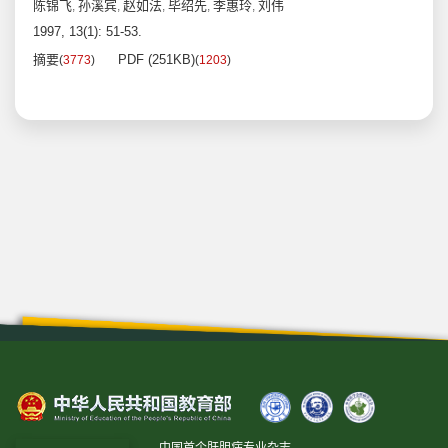
陈锦飞
孙溪宾
赵如法
毕绍先
李惠玲
刘伟
,
,
,
,
,
1997, 13(1): 51-53.
摘要
PDF (251KB)
(
3773
)
(
1203
)