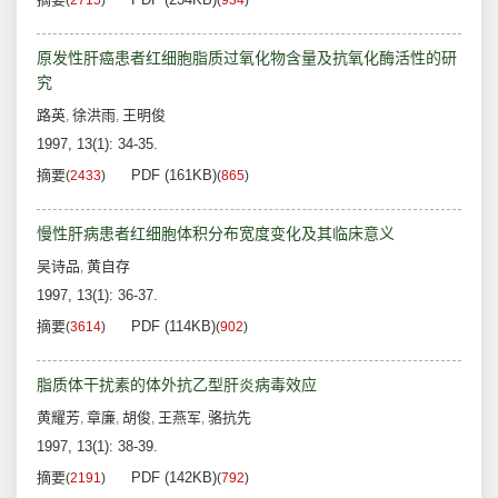
(
2715
)
(
934
)
原发性肝癌患者红细胞脂质过氧化物含量及抗氧化酶活性的研
究
路英
徐洪雨
王明俊
,
,
1997, 13(1): 34-35.
摘要
PDF (161KB)
(
2433
)
(
865
)
慢性肝病患者红细胞体积分布宽度变化及其临床意义
吴诗品
黄自存
,
1997, 13(1): 36-37.
摘要
PDF (114KB)
(
3614
)
(
902
)
脂质体干扰素的体外抗乙型肝炎病毒效应
黄耀芳
章廉
胡俊
王燕军
骆抗先
,
,
,
,
1997, 13(1): 38-39.
摘要
PDF (142KB)
(
2191
)
(
792
)