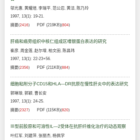
邬光惠
黄耀煊
李瑞平
范公忍
黄洁
陈乃玲
,
,
,
,
,
1997, 13(1): 19-21.
摘要
PDF (219KB)
(
2416
)
(
804
)
肝癌和癌旁组织中核仁组成区嗜银蛋白表达的研究
崔彦
周金莲
赵尔增
柏文田
陈昌玮
,
,
,
,
1997, 13(1): 22-23+56.
摘要
PDF (211KB)
(
2356
)
(
884
)
细胞粘附分子CD15和HLA—DR抗原在慢性肝炎中的表达研究
郭琳琅
郭颖
曹长安
,
,
1997, 13(1): 24-25.
摘要
PDF (115KB)
(
2327
)
(
820
)
Ⅲ型前胶原和可溶性IL—2受体在抗肝纤维化治疗的动态观察
叶红军
刘建萍
张丽杰
杨佩学
,
,
,