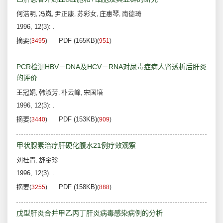
何浩明
冯岚
尹正康
苏彩女
庄惠琴
南德琦
,
,
,
,
,
1996, 12(3): .
摘要
PDF (165KB)
(
3495
)
(
951
)
PCR检测HBV－DNA及HCV－RNA对尿毒症病人肾透析后肝炎
的评价
王冠娟
韩淑芳
朴云峰
宋国培
,
,
,
1996, 12(3): .
摘要
PDF (153KB)
(
3440
)
(
909
)
甲状腺素治疗肝硬化腹水21例疗效观察
刘桂青
舒金珍
,
1996, 12(3): .
摘要
PDF (158KB)
(
3255
)
(
888
)
戊型肝炎合并甲乙丙丁肝炎病毒感染病例的分析