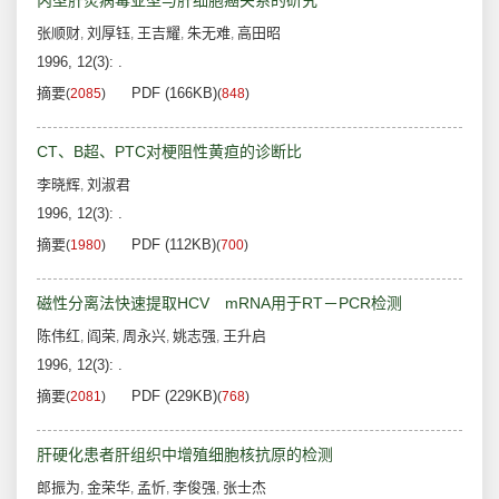
丙型肝炎病毒亚型与肝细胞癌关系的研究
张顺财
刘厚钰
王吉耀
朱无难
高田昭
,
,
,
,
1996, 12(3): .
摘要
PDF (166KB)
(
2085
)
(
848
)
CT、B超、PTC对梗阻性黄疸的诊断比
李晓辉
刘淑君
,
1996, 12(3): .
摘要
PDF (112KB)
(
1980
)
(
700
)
磁性分离法快速提取HCV mRNA用于RT－PCR检测
陈伟红
阎荣
周永兴
姚志强
王升启
,
,
,
,
1996, 12(3): .
摘要
PDF (229KB)
(
2081
)
(
768
)
肝硬化患者肝组织中增殖细胞核抗原的检测
郎振为
金荣华
孟忻
李俊强
张士杰
,
,
,
,