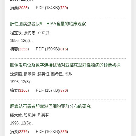
摘要
PDF (184KB)
(
2035
)
(
789
)
肝性脑病患者尿5－HIAA含量的临床观察
程宝泉
张尚忠
乔立洪
,
,
1996, 12(3): .
摘要
PDF (150KB)
(
2355
)
(
816
)
脑诱发电位及数字连接试验对亚临床型肝性脑病的诊断初探
沈清燕
易淑倩
赵英恒
熊希民
陈敏
,
,
,
,
1996, 12(3): .
摘要
PDF (157KB)
(
3166
)
(
876
)
胆囊结石患者胆囊淋巴细胞亚群分布的研究
滕木俭
殷凤峙
陈碧芬
,
,
1996, 12(3): .
摘要
PDF (163KB)
(
2276
)
(
835
)