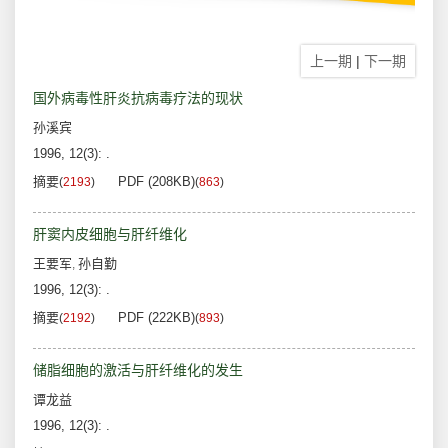
上一期
|
下一期
国外病毒性肝炎抗病毒疗法的现状
孙溪宾
1996, 12(3): .
摘要
PDF (208KB)
(
2193
)
(
863
)
肝窦内皮细胞与肝纤维化
王要军
孙自勤
,
1996, 12(3): .
摘要
PDF (222KB)
(
2192
)
(
893
)
储脂细胞的激活与肝纤维化的发生
谭龙益
1996, 12(3): .