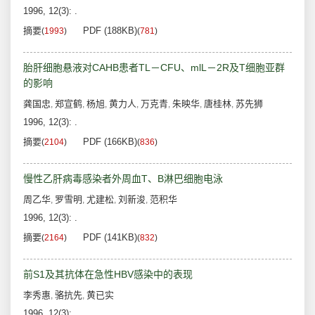
1996, 12(3): .
摘要
PDF (188KB)
(
1993
)
(
781
)
胎肝细胞悬液对CAHB患者TL－CFU、mlL－2R及T细胞亚群
的影响
龚国忠
郑宣鹤
杨旭
黄力人
万克青
朱映华
唐桂林
苏先狮
,
,
,
,
,
,
,
1996, 12(3): .
摘要
PDF (166KB)
(
2104
)
(
836
)
慢性乙肝病毒感染者外周血T、B淋巴细胞电泳
周乙华
罗雪明
尤建松
刘新浚
范积华
,
,
,
,
1996, 12(3): .
摘要
PDF (141KB)
(
2164
)
(
832
)
前S1及其抗体在急性HBV感染中的表现
李秀惠
骆抗先
黄已实
,
,
1996, 12(3): .