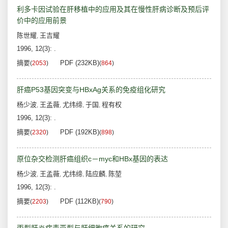
利多卡因试验在肝移植中的应用及其在慢性肝病诊断及预后评
价中的应用前景
陈世耀
王吉耀
,
1996, 12(3): .
摘要
PDF (232KB)
(
2053
)
(
864
)
肝癌P53基因突变与HBxAg关系的免疫组化研究
杨少波
王孟薇
尤纬缔
于国
程有权
,
,
,
,
1996, 12(3): .
摘要
PDF (192KB)
(
2320
)
(
898
)
原位杂交检测肝癌组织c－myc和HBx基因的表达
杨少波
王孟薇
尤纬缔
陆应麟
陈堃
,
,
,
,
1996, 12(3): .
摘要
PDF (112KB)
(
2203
)
(
790
)