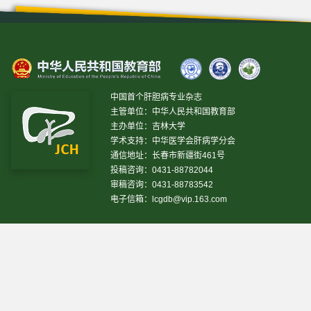
中国首个肝胆病专业杂志
主管单位：中华人民共和国教育部
主办单位：吉林大学
学术支持：中华医学会肝病学分会
通信地址：长春市新疆街461号
投稿咨询：0431-88782044
审稿咨询：0431-88783542
电子信箱：
lcgdb@vip.163.com
昨日IP[
13469
]
昨日PV[
37243
]
今日IP[
5500
]
今日PV[
20497
]
当前在线[
1849
]
网站设计 © 2020 《临床肝胆病杂志》编辑部
吉ICP备10000617号-1
技
术支持:
仁和软件