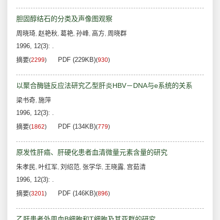
胆固醇结石的分类及声像图观察
周晓琦
赵艳秋
葛艳
孙峰
高方
周晓群
,
,
,
,
,
1996, 12(3): .
摘要
PDF (229KB)
(
2299
)
(
930
)
以聚合酶链反应法研究乙型肝炎HBV－DNA与e系统的关系
梁书奇
施萍
,
1996, 12(3): .
摘要
PDF (134KB)
(
1862
)
(
779
)
原发性肝癌、肝硬化患者血清微量元素含量的研究
朱孝民
叶红军
刘绍范
张学华
王晓露
宫茹清
,
,
,
,
,
1996, 12(3): .
摘要
PDF (146KB)
(
3201
)
(
896
)
乙肝患者外周血B细胞和T细胞及其亚群的研究